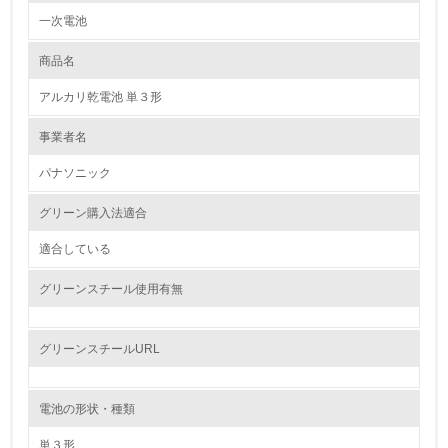
一次電池
1.環境取り組み体制
商品名
レベル1
アルカリ乾電池 単３形
1.
事業者名
環境方針を持っている
パナソニック
2.
グリーン購入法適合
環境対応の責任体制を定めている
適合している
3.
グリーンスチール使用有無
環境問題に関する従業員教育を行っている
4.
グリーンスチールURL
自社に関係する主要な環境法規制を把握し、順守している
電池の形状・種類
レベル2
単３形