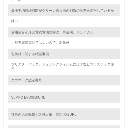
5.
最小平均持続時間がグリーン購入法の判断の基準を満たしているか
環境取り組み体制と成果を定期的に検証して次の活動に活
はい
かしている
使用済み小形充電式電池の回収、再使用、リサイクル
6.
小形充電式電池ではないので、対象外
従業員が環境方針に基づいて自分の業務の中で行うべき環
境対策を理解し、実践している
包装材に関する特記事項
7.
ブリスターパック、シュリンクフィルムには非塩ビプラスチック使
用
環境活動に関する規格やプログラムを導入している
エコマーク認定番号
8.
第三者認証を取得している
SuMPO EPD関連URL
2.環境への取り組み
独自の温室効果ガス排出量 算定情報URL
資源・エネルギー