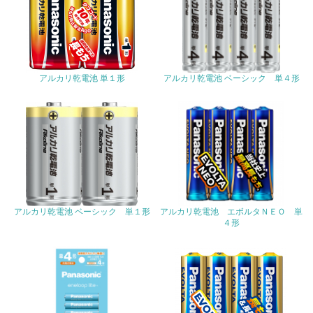
16.
<L2> 環境負荷ができるだけ小さい物流を行っている
化学物質
アルカリ乾電池 単１形
アルカリ乾電池 ベーシック 単４形
非該当（化学物質を使用していない）
17.
<L1> 化学物質の使用量及び外部（大気・水・土壌）への
排出量削減の取り組みを行っている
アルカリ乾電池 ベーシック 単１形
アルカリ乾電池 エボルタＮＥＯ 単
18.
４形
<L2> 化学物質の使用量及び外部への排出量を把握し、具
体的な削減目標や計画を立てている
廃棄物