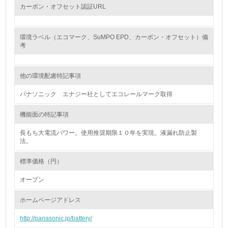
カーボン・オフセット認証URL
9.
<L1> 資源（投入原料、水等）とエネルギー（電力、重
環境ラベル（エコマーク、SuMPO EPD、カーボン・オフセット）備
油、ガス）の使用量削減の取り組みを行っている
考
10.
他の環境配慮特記事項
<L2> 資源とエネルギーの使用量の把握をし、具体的な削
減目標や計画を立てている
パナソニック エナジー社としてエコレールマーク取得
環境配慮型製品・サービスの製造・販売
機能面の特記事項
長もち大電流パワー。使用推奨期限１０年を実現。液漏れ防止製
11.
法。
<L1> 環境配慮型製品・サービスの製造・販売を積極的に
標準価格（円）
行っている
オープン
12.
ホームページアドレス
<L2> 環境配慮型製品・サービスの製造・販売状況を把握
し、具体的な販売目標や計画を立てている
http://panasonic.jp/battery/