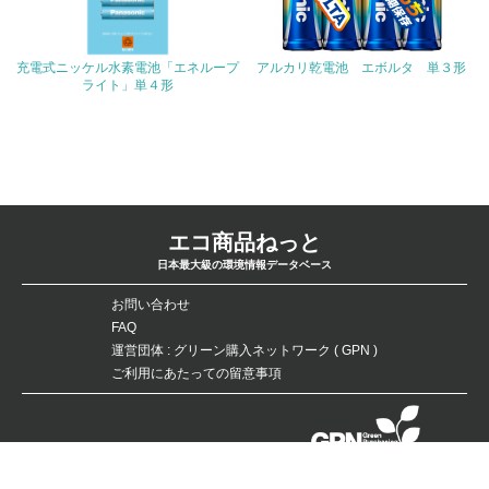
19.
<L1> 廃棄物の発生量の削減及びリサイクルの推進、適正
充電式ニッケル水素電池「エネループ
アルカリ乾電池 エボルタ 単３形
処理を行っている
ライト」単４形
20.
<L2> 発生する廃棄物の量と種類を把握し、具体的な削
減・リサイクル目標や計画を立てている
生物多様性保全
エコ商品ねっと
日本最大級の環境情報データベース
21.
お問い合わせ
<L1> 「生物多様性保全」に関する取り組み（例：森林保
FAQ
全活動＜植林、天然林保護、間伐＞、認証品の購入、原材
運営団体 : グリーン購入ネットワーク ( GPN )
料のトレーサビリティの確認等）を行っている
ご利用にあたっての留意事項
地域への貢献
データベースの無断複製・転載を禁じます。
22.
Copyright：©Green Purchasing Network（GPN） All Rights Reserved.