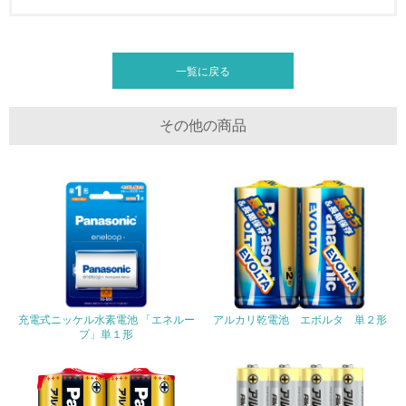
グリーン購入
13.
一覧に戻る
<L1> グリーン購入の取り組み方針を有し、グリーン購入
を行っている
その他の商品
14.
<L2> 購入している製品・サービスの量と種類を把握し、
具体的な目標や計画を立てている
包装・物流
非該当（包装・物流を必要とする業務を行っていない）
充電式ニッケル水素電池 「エネルー
アルカリ乾電池 エボルタ 単２形
プ」単１形
15.
<L1> 環境負荷ができるだけ小さい包装・梱包を行ってい
る