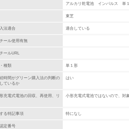
アルカリ乾電池 インパルス 単１形
環境取り組み体制
東芝
チェック項目
入法適合
適合している
レベル1
チール使用有無
環境方針を持っている
チールURL
環境対応の責任体制を定めている
・種類
単１形
環境問題に関する従業員教育を行っている
続時間がグリーン購入法の判断の
はい
しているか
自社に関係する主要な環境法規制を把握し、順守している
形充電式電池の回収、再使用、リ
小形充電式電池ではないので、対
レベル2
する特記事項
特になし
環境取り組み体制と成果を定期的に検証して次の活動に活かし
認定番号
従業員が環境方針に基づいて自分の業務の中で行うべき環境対