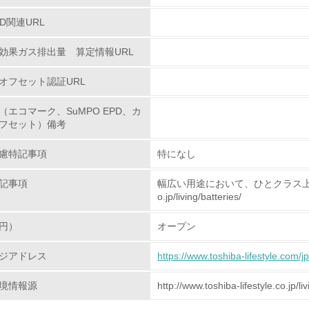
PD関連URL
環境活動に関する規格やプログラムを導入している
→ 導入している規格名
効果ガス排出量 算定情報URL
第三者認証を取得している
オフセット認証URL
（エコマーク、SuMPO EPD、カ
環境への取り組み
フセット）備考
チェック項目
慮特記事項
特になし
資源・エネルギー
記事項
幅広い用途において、ひとクラス上の長持ちハイ
o.jp/living/batteries/
<L1> 資源（投入原料、水等）とエネルギー（電力、重油、ガ
円）
オープン
<L2> 資源とエネルギーの使用量の把握をし、具体的な削減目
ジアドレス
https://www.toshiba-lifestyle.com/jp
環境配慮型製品・サービスの
境情報源
http://www.toshiba-lifestyle.co.jp/liv