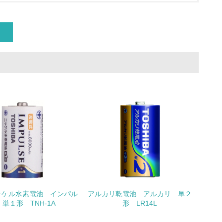
いる
具体的な販売目標や計画を立てている
ている
的な目標や計画を立てている
ッケル水素電池 インパル
アルカリ乾電池 アルカリ 単２
単１形 TNH-1A
形 LR14L