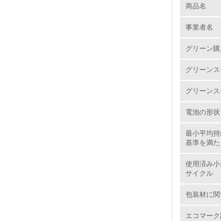
商品名
1.
事業者名
No.
グリーン購
グリーンス
1.
グリーンス
2.
電池の形状
3.
最小平均持
基準を満た
4.
使用済み小
サイクル
包装材に関
5.
エコマーク
6.