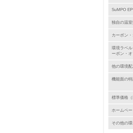
SuMPO E
7.
独自の温室
8.
カーボン・
環境ラベル
2.
ーボン・オ
No.
他の環境配
機能面の特
9.
標準価格（
10.
ホームペー
その他の環