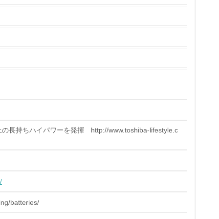
チェック
パワーを発揮 http://www.toshiba-lifestyle.c
ス）の使用量削減の取り組みを行っている
標や計画を立てている
/
製造・販売
ing/batteries/