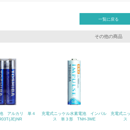
<L1> 環境配慮型製品・サービスの製造・販売を積極的に行って
<L2> 環境配慮型製品・サービスの製造・販売状況を把握し、
一覧に戻る
グリーン購入
その他の商品
<L1> グリーン購入の取り組み方針を有し、グリーン購入を行っ
<L2> 購入している製品・サービスの量と種類を把握し、具体
包装・物流
非該当（包装・物流を必要とする業務を行っていない）
<L1> 環境負荷ができるだけ小さい包装・梱包を行っている
池 アルカリ 単４
充電式ニッケル水素電池 インパル
充電式ニ
<L2> 環境負荷ができるだけ小さい物流を行っている
03T(JE)NR
ス 単３形 TNH-3ME
ス 