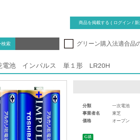
商品を掲載する ( ログイン / 新
グリーン購入法適合品
ー検索
電池 インパルス 単１形 LR20H
分類
一次電池
事業者名
東芝
価格
オープン