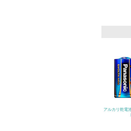
11.
12.
13.
14.
アルカリ乾電
15.
16.