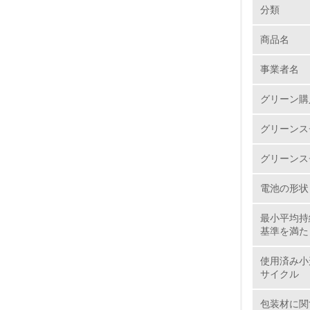
環境の取り
分類
商品名
1.
事業者名
No.
グリーン購
グリーンス
1.
グリーンス
2.
電池の形状
3.
最小平均持
基準を満た
4.
使用済み小
サイクル
包装材に関
5.