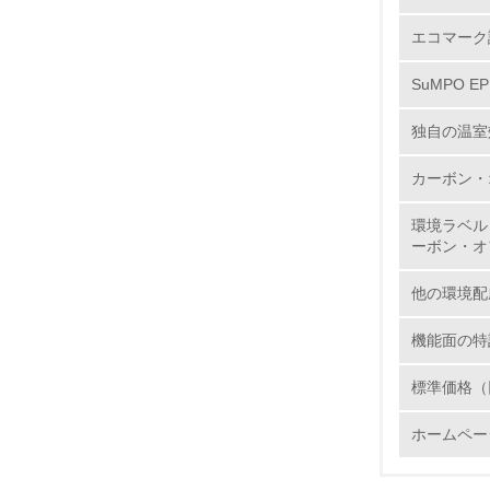
エコマーク
6.
SuMPO E
7.
独自の温室
8.
カーボン・
2.
環境ラベル
ーボン・オ
No.
他の環境配
機能面の特
9.
標準価格（
10.
ホームペー