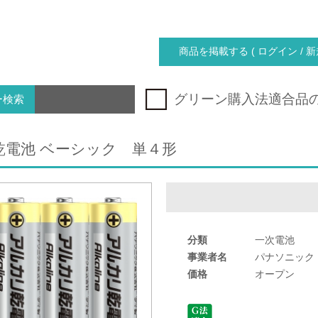
商品を掲載する ( ログイン / 新
グリーン購入法適合品
ー検索
乾電池 ベーシック 単４形
分類
一次電池
事業者名
パナソニック
価格
オープン