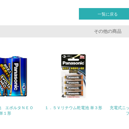
<L1> 環境配慮型製品・サービスの製造・販売を積極的に行って
一覧に戻る
<L2> 環境配慮型製品・サービスの製造・販売状況を把握し、
その他の商品
グリーン購入
<L1> グリーン購入の取り組み方針を有し、グリーン購入を行っ
<L2> 購入している製品・サービスの量と種類を把握し、具体
包装・物流
非該当（包装・物流を必要とする業務を行っていない）
池 エボルタＮＥＯ
１．５Ｖリチウム乾電池 単３形
充電式ニ
<L1> 環境負荷ができるだけ小さい包装・梱包を行っている
単１形
<L2> 環境負荷ができるだけ小さい物流を行っている