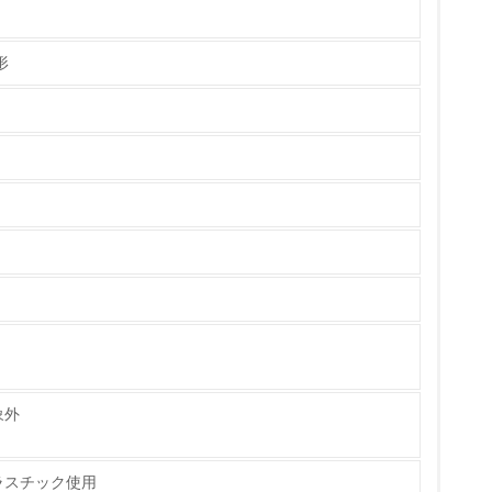
形
チェック
象外
ラスチック使用
ている