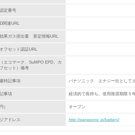
認定番号
従業員が環境方針に基づいて自分の業務の中で行うべき環境対
PD関連URL
環境活動に関する規格やプログラムを導入している
効果ガス排出量 算定情報URL
第三者認証を取得している
オフセット認証URL
環境への取り組み
（エコマーク、SuMPO EPD、カ
フセット）備考
チェック項目
慮特記事項
パナソニック エナジー社として
資源・エネルギー
記事項
経済的で長持ち。使用推奨期限５年
<L1> 資源（投入原料、水等）とエネルギー（電力、重油、ガ
円）
オープン
<L2> 資源とエネルギーの使用量の把握をし、具体的な削減目
ジアドレス
http://panasonic.jp/battery/
環境配慮型製品・サービスの