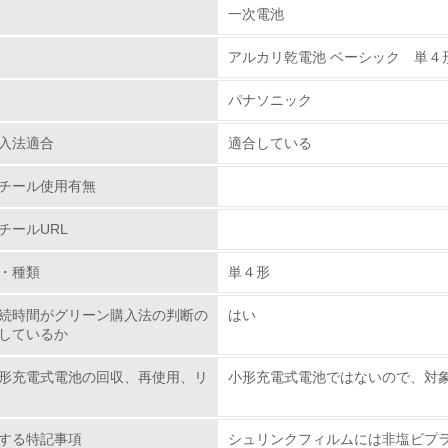
組み
一次電池
アルカリ乾電池 ベーシック 単４
環境取り組み体制
パナソニック
チェック項目
入法適合
適合している
レベル1
チール使用有無
環境方針を持っている
チールURL
環境対応の責任体制を定めている
・種類
単４形
環境問題に関する従業員教育を行っている
続時間がグリーン購入法の判断の
はい
しているか
自社に関係する主要な環境法規制を把握し、順守している
形充電式電池の回収、再使用、リ
小形充電式電池ではないので、対
レベル2
する特記事項
シュリンクフィルムには非塩ビプ
環境取り組み体制と成果を定期的に検証して次の活動に活かし