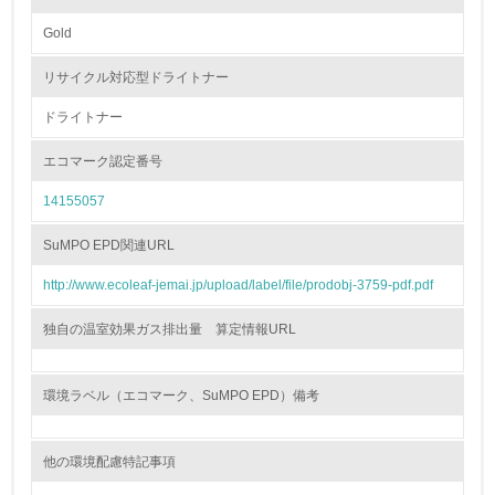
Gold
非該当（包装・物流を必要とする業務を行っていない）
リサイクル対応型ドライトナー
15.
ドライトナー
<L1> 環境負荷ができるだけ小さい包装・梱包を行ってい
る
エコマーク認定番号
16.
14155057
<L2> 環境負荷ができるだけ小さい物流を行っている
SuMPO EPD関連URL
化学物質
http://www.ecoleaf-jemai.jp/upload/label/file/prodobj-3759-pdf.pdf
独自の温室効果ガス排出量 算定情報URL
非該当（化学物質を使用していない）
環境ラベル（エコマーク、SuMPO EPD）備考
17.
<L1> 化学物質の使用量及び外部（大気・水・土壌）への
排出量削減の取り組みを行っている
他の環境配慮特記事項