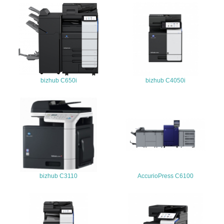
25.
<L1> 「情報セキュリティ」に関する方針、規定等を持っ
ている
4.環境面・社会面の情報公開他
26.
bizhub C650i
bizhub C4050i
<L1> パンフレットやホームページ等で、自社の環境情報
を積極的に公開・提供している
27.
<L1> パンフレットやホームページ等で、自社の社会的取
り組みを積極的に公開・提供している
28.
bizhub C3110
AccurioPress C6100
<L2>「２．環境への取り組み」に関する現状の数値や目標
値を公表している
29.