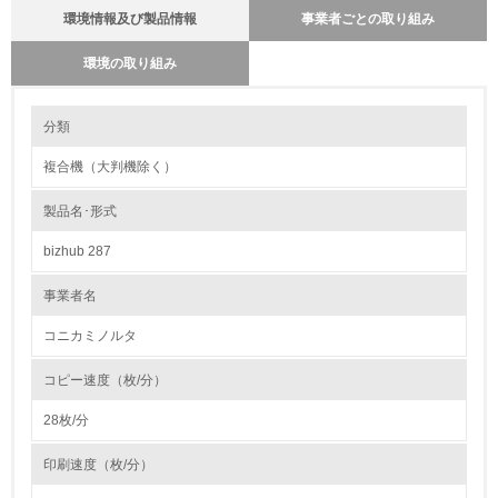
環境情報及び製品情報
事業者ごとの取り組み
環境の取り組み
環境の取り組み
製品本体とカートリッジの回収・リサイクルのしくみ
分類
コニカミノルタでは、全国の販売ネットを通じて、使用済み複写機の回収
を実施しています。回収された複写機は、各地域の拠点で解体／分別を行
複合機（大判機除く）
い、資源の有効活用と廃棄物量の削減を図っています。解体／分別したも
1.環境取り組み体制
のは、素材として再利用しています。カートリッジ等サプライ部品につい
ては、全国の拠点から専用再生工場に輸送し、カートリッジやドラムフラ
製品名･形式
レベル1
ンジのリユースを実施しています。使用済み複写機の樹脂外装を破砕し、
再度複写機の部品として使用しています。今後とも環境に配慮した、お客
bizhub 287
様に喜ばれる商品を提供してまいります。
1.
事業者名
環境方針を持っている
コニカミノルタ
2.
コピー速度（枚/分）
環境対応の責任体制を定めている
28枚/分
3.
印刷速度（枚/分）
環境問題に関する従業員教育を行っている