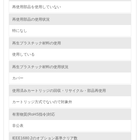
<L1> 環境配慮型製品・サービスの製造・販売を積極的に
行っている
再使用部品を使用していない
再使用部品の使用状況
12.
特になし
<L2> 環境配慮型製品・サービスの製造・販売状況を把握
し、具体的な販売目標や計画を立てている
再生プラスチック材料の使用
グリーン購入
使用している
13.
再生プラスチック材料の使用状況
カバー
<L1> グリーン購入の取り組み方針を有し、グリーン購入
を行っている
使用済みカートリッジの回収・リサイクル・部品再使用
14.
カートリッジ方式でないので対象外
<L2> 購入している製品・サービスの量と種類を把握し、
具体的な目標や計画を立てている
有害物質(RoHS指令)対応
非公表
包装・物流
IEEE1680.2のオプション基準クリア数