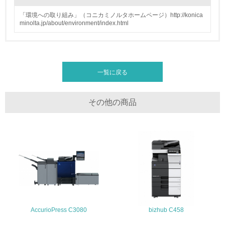
全活動＜植林、天然林保護、間伐＞、認証品の購入、原材
料のトレーサビリティの確認等）を行っている
「環境への取り組み」（コニカミノルタホームページ）http://konica
minolta.jp/about/environment/index.html
地域への貢献
22.
一覧に戻る
<L1> 周辺地域の環境保全活動を行い、自治体や地域団体
の活動に積極的に参加している
その他の商品
3.社会面の取り組み
23.
<L1> 「人権・労働等」に関する方針、規定等を持ってい
る
24.
<L1> 「公正・適正な取引」に関する方針、規定等を持っ
ている
AccurioPress C3080
bizhub C458