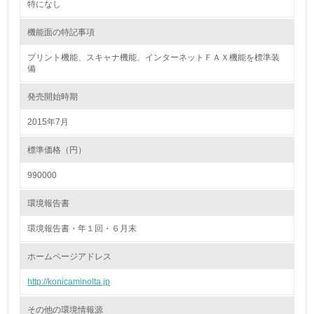
特になし
18.
機能面の特記事項
<L2> 化学物質の使用量及び外部への排出量を把握し、具
体的な削減目標や計画を立てている
プリント機能、スキャナ機能、インターネットＦＡＸ機能を標準装
備
廃棄物
発売開始時期
19.
2015年7月
<L1> 廃棄物の発生量の削減及びリサイクルの推進、適正
処理を行っている
標準価格（円）
990000
20.
環境報告書
<L2> 発生する廃棄物の量と種類を把握し、具体的な削
減・リサイクル目標や計画を立てている
環境報告書・年１回・６月末
生物多様性保全
ホームページアドレス
http://konicaminolta.jp
21.
その他の環境情報源
<L1> 「生物多様性保全」に関する取り組み（例：森林保