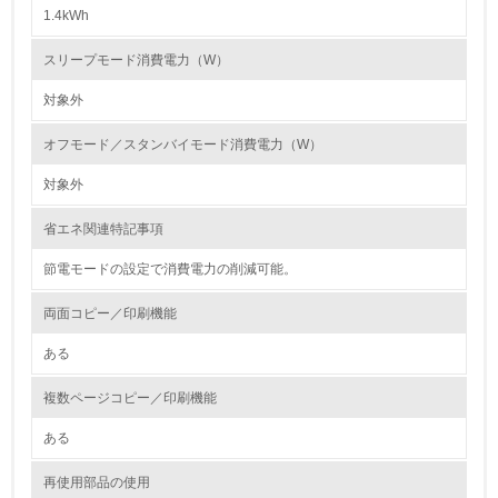
1.4kWh
第三者認証を取得している
スリープモード消費電力（W）
2.環境への取り組み
対象外
資源・エネルギー
オフモード／スタンバイモード消費電力（W）
対象外
9.
省エネ関連特記事項
<L1> 資源（投入原料、水等）とエネルギー（電力、重
油、ガス）の使用量削減の取り組みを行っている
節電モードの設定で消費電力の削減可能。
10.
両面コピー／印刷機能
<L2> 資源とエネルギーの使用量の把握をし、具体的な削
ある
減目標や計画を立てている
複数ページコピー／印刷機能
環境配慮型製品・サービスの製造・販売
ある
11.
再使用部品の使用