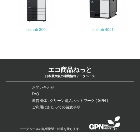
<L2>「３．社会面の取り組み」に関する現状の数値や目標
値を公表している
5.サプライヤーへの取り組み
bizhub 300i
bizhub 4051i
30.
<L2> サプライヤーに対して、環境面・社会面の取り組み
に関する確認・調査を実施している
その他の環境への取り組みについての自由記載
エコ商品ねっと
日本最大級の環境情報データベース
コニカミノルタの環境への取り組みについては、以下のH
お問い合わせ
Pでご覧いただけます。
FAQ
http://www.konicaminolta.jp/about/csr/environment/index.h
運営団体 : グリーン購入ネットワーク ( GPN )
tml
ご利用にあたっての留意事項
事業者属性
データベースの無断複製・転載を禁じます。
業種
Copyright：©Green Purchasing Network（GPN） All Rights Reserved.