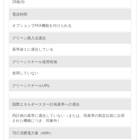
28枚/分
4.
電送時間
自社に関係する主要な環境法規制を把握し、順守している
オプションでFAX機能を付けられる
レベル2
グリーン購入法適合
基準値１に適合している
5.
グリーンスチール使用有無
環境取り組み体制と成果を定期的に検証して次の活動に活
かしている
使用していない
6.
グリーンスチールURL
従業員が環境方針に基づいて自分の業務の中で行うべき環
境対策を理解し、実践している
国際エネルギースター計画基準への適合
7.
同計画の基準に適合していない（または、同基準の制定以前に出荷
された機種につき、対象外）
環境活動に関する規格やプログラムを導入している
→ 導入している規格名 ISO14001
TEC消費電力量（kWh）
8.