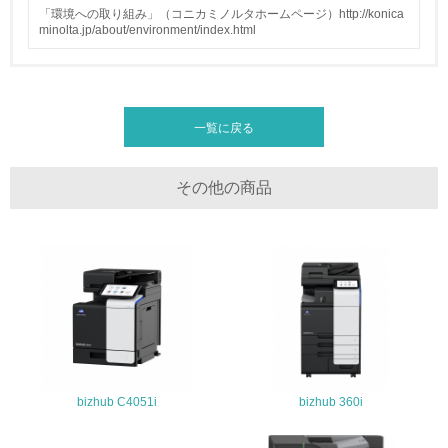
全活動＜植林、天然林保護、間伐＞、認証品の購入、原材
「環境への取り組み」（コニカミノルタホームページ）http://konica
料のトレーサビリティの確認等）を行っている
minolta.jp/about/environment/index.html
地域への貢献
22.
一覧に戻る
<L1> 周辺地域の環境保全活動を行い、自治体や地域団体
の活動に積極的に参加している
その他の商品
3.社会面の取り組み
23.
<L1> 「人権・労働等」に関する方針、規定等を持ってい
る
24.
<L1> 「公正・適正な取引」に関する方針、規定等を持っ
bizhub C4051i
bizhub 360i
ている