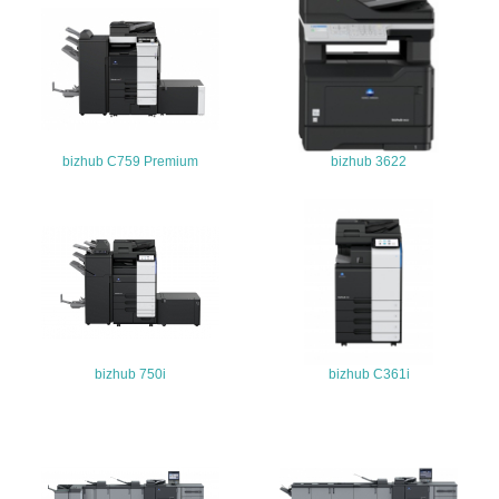
25.
<L1> 「情報セキュリティ」に関する方針、規定等を持っ
ている
4.環境面・社会面の情報公開他
bizhub C759 Premium
bizhub 3622
26.
<L1> パンフレットやホームページ等で、自社の環境情報
を積極的に公開・提供している
27.
<L1> パンフレットやホームページ等で、自社の社会的取
り組みを積極的に公開・提供している
bizhub 750i
28.
bizhub C361i
<L2>「２．環境への取り組み」に関する現状の数値や目標
値を公表している
29.