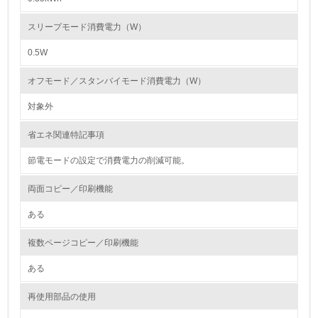
第三者認証を取得している
スリープモード消費電力（W）
0.5W
2.環境への取り組み
オフモード／スタンバイモード消費電力（W）
資源・エネルギー
対象外
9.
省エネ関連特記事項
<L1> 資源（投入原料、水等）とエネルギー（電力、重
油、ガス）の使用量削減の取り組みを行っている
節電モードの設定で消費電力の削減可能。
10.
両面コピー／印刷機能
ある
<L2> 資源とエネルギーの使用量の把握をし、具体的な削
減目標や計画を立てている
複数ページコピー／印刷機能
環境配慮型製品・サービスの製造・販売
ある
11.
再使用部品の使用