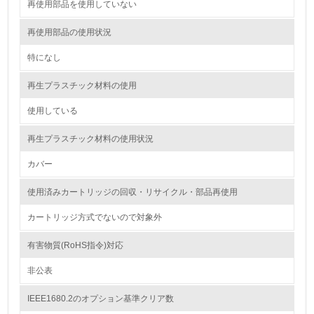
<L1> 環境配慮型製品・サービスの製造・販売を積極的に
再使用部品を使用していない
行っている
再使用部品の使用状況
12.
特になし
<L2> 環境配慮型製品・サービスの製造・販売状況を把握
し、具体的な販売目標や計画を立てている
再生プラスチック材料の使用
使用している
グリーン購入
再生プラスチック材料の使用状況
13.
カバー
<L1> グリーン購入の取り組み方針を有し、グリーン購入
を行っている
使用済みカートリッジの回収・リサイクル・部品再使用
14.
カートリッジ方式でないので対象外
<L2> 購入している製品・サービスの量と種類を把握し、
有害物質(RoHS指令)対応
具体的な目標や計画を立てている
非公表
包装・物流
IEEE1680.2のオプション基準クリア数