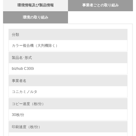
環境情報及び製品情報
事業者ごとの取り組み
環境の取り組み
環境の取り組み
製品本体とカートリッジの回収・リサイクルのしくみ
分類
コニカミノルタでは、全国の販売ネットを通じて、使用済み複写機の回収
を実施しています。回収された複写機は、各地域の拠点で解体／分別を行
カラー複合機（大判機除く）
い、資源の有効活用と廃棄物量の削減を図っています。解体／分別したも
1.環境取り組み体制
のは、素材として再利用しています。カートリッジ等サプライ部品につい
ては、全国の拠点から専用再生工場に輸送し、カートリッジやドラムフラ
製品名･形式
レベル1
ンジのリユースを実施しています。使用済み複写機の樹脂外装を破砕し、
再度複写機の部品として使用しています。今後とも環境に配慮した、お客
bizhub C300i
様に喜ばれる商品を提供してまいります。
1.
事業者名
環境方針を持っている
コニカミノルタ
2.
コピー速度（枚/分）
環境対応の責任体制を定めている
30枚/分
3.
印刷速度（枚/分）
環境問題に関する従業員教育を行っている