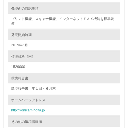
18.
機能面の特記事項
<L2> 化学物質の使用量及び外部への排出量を把握し、具
体的な削減目標や計画を立てている
プリント機能、スキャナ機能、インターネットＦＡＸ機能を標準装
備
廃棄物
発売開始時期
2019年5月
19.
<L1> 廃棄物の発生量の削減及びリサイクルの推進、適正
標準価格（円）
処理を行っている
1529000
20.
環境報告書
<L2> 発生する廃棄物の量と種類を把握し、具体的な削
減・リサイクル目標や計画を立てている
環境報告書・年１回・６月末
ホームページアドレス
生物多様性保全
http://konicaminolta.jp
21.
その他の環境情報源
<L1> 「生物多様性保全」に関する取り組み（例：森林保