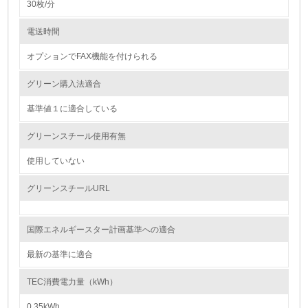
30枚/分
4.
電送時間
自社に関係する主要な環境法規制を把握し、順守している
オプションでFAX機能を付けられる
レベル2
グリーン購入法適合
基準値１に適合している
5.
グリーンスチール使用有無
環境取り組み体制と成果を定期的に検証して次の活動に活
かしている
使用していない
6.
グリーンスチールURL
従業員が環境方針に基づいて自分の業務の中で行うべき環
境対策を理解し、実践している
国際エネルギースター計画基準への適合
7.
最新の基準に適合
環境活動に関する規格やプログラムを導入している
→ 導入している規格名 ISO14001
TEC消費電力量（kWh）
8.
0.35kWh