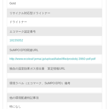
Gold
非該当（包装・物流を必要とする業務を行っていない）
リサイクル対応型ドライトナー
15.
ドライトナー
<L1> 環境負荷ができるだけ小さい包装・梱包を行ってい
る
エコマーク認定番号
18155052
16.
<L2> 環境負荷ができるだけ小さい物流を行っている
SuMPO EPD関連URL
http://www.ecoleaf-jemai.jp/upload/label/file/prodobj-3960-pdf.pdf
化学物質
独自の温室効果ガス排出量 算定情報URL
非該当（化学物質を使用していない）
環境ラベル（エコマーク、SuMPO EPD）備考
17.
<L1> 化学物質の使用量及び外部（大気・水・土壌）への
他の環境配慮特記事項
排出量削減の取り組みを行っている
特になし