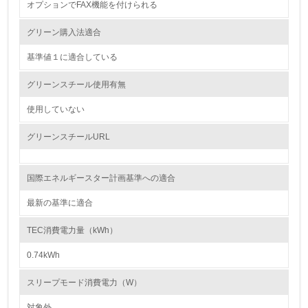
オプションでFAX機能を付けられる
レベル2
グリーン購入法適合
基準値１に適合している
5.
グリーンスチール使用有無
環境取り組み体制と成果を定期的に検証して次の活動に活
かしている
使用していない
6.
グリーンスチールURL
従業員が環境方針に基づいて自分の業務の中で行うべき環
境対策を理解し、実践している
国際エネルギースター計画基準への適合
7.
最新の基準に適合
環境活動に関する規格やプログラムを導入している
→ 導入している規格名 ISO14001を取得
TEC消費電力量（kWh）
8.
0.74kWh
第三者認証を取得している
スリープモード消費電力（W）
対象外