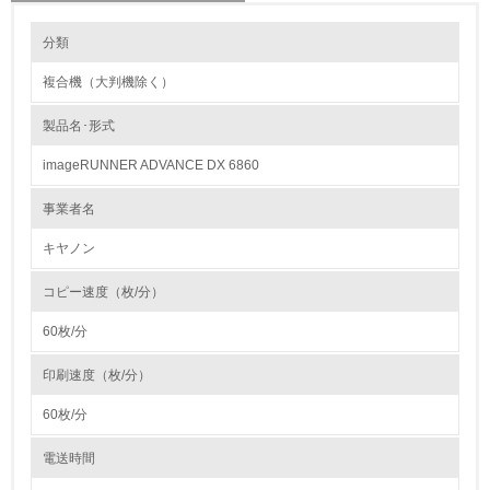
環境の取り組み
製品本体とカートリッジの回収・リサイクルのしくみ
分類
キヤノンは、循環型社会に対応するグローバル企業をめざし、「インバー
スマニュファクチュアリング（IM）活動」を展開しています。この活動
複合機（大判機除く）
は、開発・設計段階からリサイクルを考えた高度な製品ライフサイクルシ
1.環境取り組み体制
ステムを追求するもので、リサイクル体制の再構築やIM活動の基本である
リデュース、リユース、リサイクルの3Rを実施しています。
製品名･形式
レベル1
詳しくは下記弊社ＨＰをご覧ください。
http://canon.jp/ecology/customer/index.html
imageRUNNER ADVANCE DX 6860
1.
バイオプラスチックの環境影響評価
事業者名
環境方針を持っている
キヤノン（株）では、環境負荷の低い材料として、植物原料由来のバイオ
プラスチックに着目。2008年には、東レ（株）との共同開発で、世界最
キヤノン
高水準の難燃性を誇るバイオマスプラスチックの実用化に成功しました。
2.
詳しくは下記弊社ＨＰをご覧ください。
コピー速度（枚/分）
http://canon.jp/ecology/activity/materials/design.html
環境対応の責任体制を定めている
60枚/分
3.
印刷速度（枚/分）
環境問題に関する従業員教育を行っている
60枚/分
4.
電送時間
自社に関係する主要な環境法規制を把握し、順守している