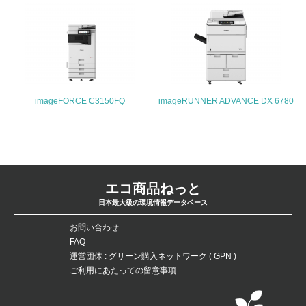
5.サプライヤーへの取り組み
30.
<L2> サプライヤーに対して、環境面・社会面の取り組み
に関する確認・調査を実施している
その他の環境への取り組みについての自由記載
imageFORCE C3150FQ
imageRUNNER ADVANCE DX 6780
弊社の環境への取り組みについては弊社ＨＰで詳細にご案
内していますのでご覧ください。https://corporate.canon.j
p/sustainability
エコ商品ねっと
日本最大級の環境情報データベース
事業者属性
お問い合わせ
業種
FAQ
運営団体 : グリーン購入ネットワーク ( GPN )
キヤノン製品ならびに関連ソリューションの国内マーケティング
ご利用にあたっての留意事項
従業員数