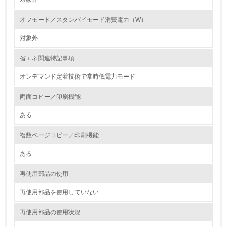
2.環境への取り組み
オフモード／スタンバイモード消費電力（W）
資源・エネルギー
対象外
9.
省エネ関連特記事項
<L1> 資源（投入原料、水等）とエネルギー（電力、重
油、ガス）の使用量削減の取り組みを行っている
オンデマンド定着技術で常時低電力モード
10.
両面コピー／印刷機能
ある
<L2> 資源とエネルギーの使用量の把握をし、具体的な削
減目標や計画を立てている
複数ページコピー／印刷機能
環境配慮型製品・サービスの製造・販売
ある
11.
再使用部品の使用
<L1> 環境配慮型製品・サービスの製造・販売を積極的に
再使用部品を使用していない
行っている
再使用部品の使用状況
12.