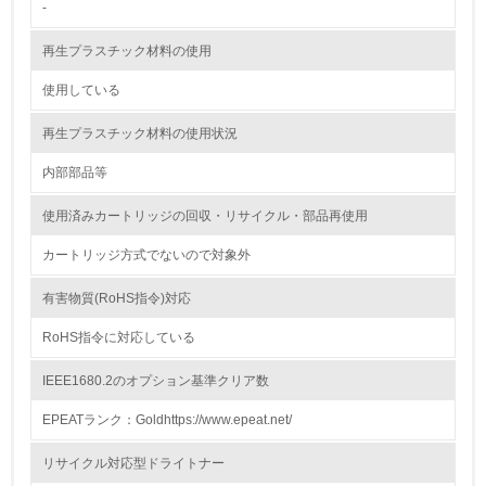
-
<L2> 環境配慮型製品・サービスの製造・販売状況を把握
し、具体的な販売目標や計画を立てている
再生プラスチック材料の使用
使用している
グリーン購入
再生プラスチック材料の使用状況
13.
内部部品等
<L1> グリーン購入の取り組み方針を有し、グリーン購入
を行っている
使用済みカートリッジの回収・リサイクル・部品再使用
14.
カートリッジ方式でないので対象外
<L2> 購入している製品・サービスの量と種類を把握し、
有害物質(RoHS指令)対応
具体的な目標や計画を立てている
RoHS指令に対応している
包装・物流
IEEE1680.2のオプション基準クリア数
EPEATランク：Goldhttps://www.epeat.net/
非該当（包装・物流を必要とする業務を行っていない）
リサイクル対応型ドライトナー
15.