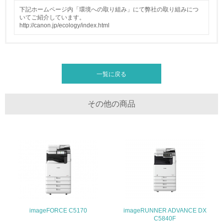
地域への貢献
下記ホームページ内「環境への取り組み」にて弊社の取り組みにつ
いてご紹介しています。
22.
http://canon.jp/ecology/index.html
<L1> 周辺地域の環境保全活動を行い、自治体や地域団体
の活動に積極的に参加している
一覧に戻る
3.社会面の取り組み
23.
その他の商品
<L1> 「人権・労働等」に関する方針、規定等を持ってい
る
24.
<L1> 「公正・適正な取引」に関する方針、規定等を持っ
ている
25.
<L1> 「情報セキュリティ」に関する方針、規定等を持っ
imageFORCE C5170
imageRUNNER ADVANCE DX
ている
C5840F