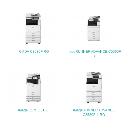
4.環境面・社会面の情報公開他
26.
<L1> パンフレットやホームページ等で、自社の環境情報
を積極的に公開・提供している
27.
iR-ADV C3530F-RG
imageRUNNER ADVANCE C5560F-
R
<L1> パンフレットやホームページ等で、自社の社会的取
り組みを積極的に公開・提供している
28.
<L2>「２．環境への取り組み」に関する現状の数値や目標
値を公表している
29.
imageFORCE 6160
imageRUNNER ADVANCE
<L2>「３．社会面の取り組み」に関する現状の数値や目標
C3530FⅢ-RG
値を公表している