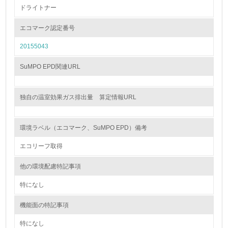
ドライトナー
<L1> 環境負荷ができるだけ小さい包装・梱包を行ってい
る
エコマーク認定番号
20155043
16.
<L2> 環境負荷ができるだけ小さい物流を行っている
SuMPO EPD関連URL
化学物質
独自の温室効果ガス排出量 算定情報URL
非該当（化学物質を使用していない）
環境ラベル（エコマーク、SuMPO EPD）備考
エコリーフ取得
17.
<L1> 化学物質の使用量及び外部（大気・水・土壌）への
他の環境配慮特記事項
排出量削減の取り組みを行っている
特になし
18.
機能面の特記事項
<L2> 化学物質の使用量及び外部への排出量を把握し、具
体的な削減目標や計画を立てている
特になし