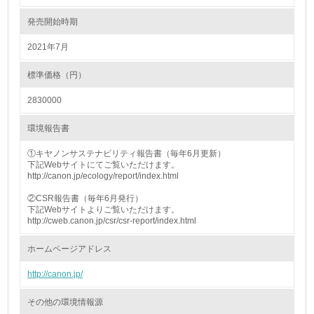
発売開始時期
廃棄物
2021年7月
19.
標準価格（円）
<L1> 廃棄物の発生量の削減及びリサイクルの推進、適正
処理を行っている
2830000
20.
環境報告書
<L2> 発生する廃棄物の量と種類を把握し、具体的な削
①キヤノンサステナビリティ報告書（毎年6月更新）
減・リサイクル目標や計画を立てている
下記Webサイトにてご覧いただけます。
http://canon.jp/ecology/report/index.html
生物多様性保全
②CSR報告書（毎年6月発行）
下記Webサイトよりご覧いただけます。
http://cweb.canon.jp/csr/csr-report/index.html
21.
ホームページアドレス
<L1> 「生物多様性保全」に関する取り組み（例：森林保
全活動＜植林、天然林保護、間伐＞、認証品の購入、原材
http://canon.jp/
料のトレーサビリティの確認等）を行っている
その他の環境情報源