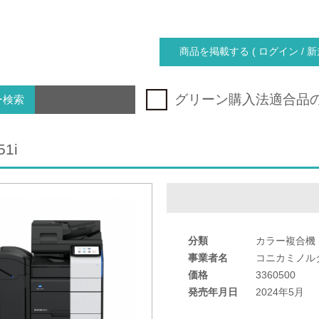
商品を掲載する ( ログイン / 新
グリーン購入法適合品
ー検索
51i
分類
カラー複合機
事業者名
コニカミノル
価格
3360500
発売年月日
2024年5月