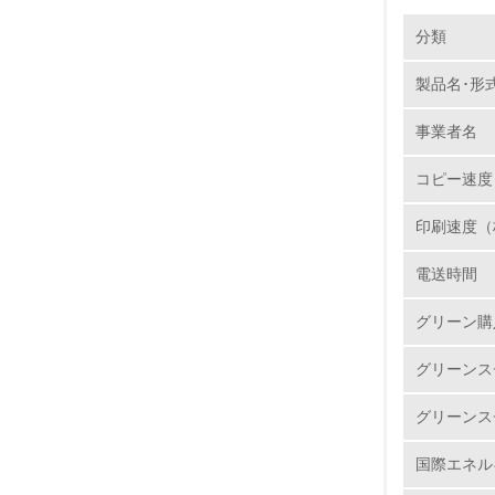
環境の取り
製品本
分類
コニカミ
は、各地
製品名･形
1.
は、素材
事業者名
し、カー
No.
機の部品
コピー速度
印刷速度（
1.
電送時間
2.
グリーン購
3.
グリーンス
4.
グリーンス
国際エネル