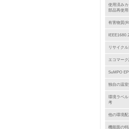
使用済みカ
部品再使用
11.
有害物質(R
IEEE16
12.
リサイクル
エコマーク
13.
SuMPO E
14.
独自の温室
環境ラベル
考
他の環境配
15.
機能面の特