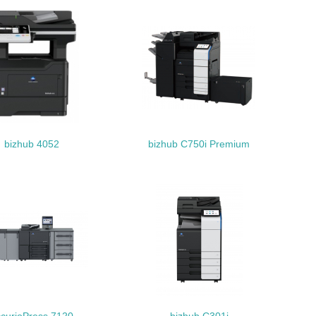
動＜植林、天然林保護、間伐＞、認証品の
動に積極的に参加している
bizhub 4052
bizhub C750i Premium
チェック