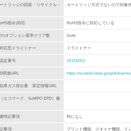
ートリッジの回収・リサイクル・
カートリッジ方式でないので対象
環境配慮型製品・サービスの
oHS指令)対応
RoHS指令に対応している
<L1> 環境配慮型製品・サービスの製造・販売を積極的に行って
80.2のオプション基準クリア数
Gold
<L2> 環境配慮型製品・サービスの製造・販売状況を把握し、
対応型ドライトナー
ドライトナー
グリーン購入
認定番号
18155052
<L1> グリーン購入の取り組み方針を有し、グリーン購入を行っ
PD関連URL
https://ecoleaf-label.jp/epd/downl
<L2> 購入している製品・サービスの量と種類を把握し、具体
効果ガス排出量 算定情報URL
包装・物流
（エコマーク、SuMPO EPD）備
非該当（包装・物流を必要とする業務を行っていない）
慮特記事項
特になし
<L1> 環境負荷ができるだけ小さい包装・梱包を行っている
記事項
プリント機能、スキャナ機能、イ