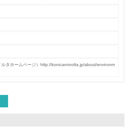
量削減の取り組みを行っている
ジ）http://konicaminolta.jp/about/environm
な削減目標や計画を立てている
を行っている
サイクル目標や計画を立てている