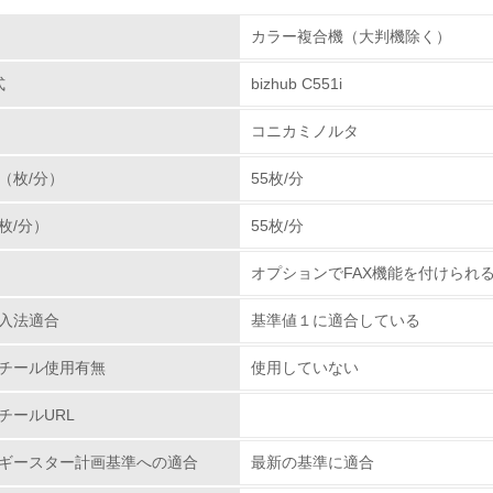
組み
体とカートリッジの回収・リサイクルのしくみ
カラー複合機（大判機除く）
ノルタでは、全国の販売ネットを通じて、使用済み複写
域の拠点で解体／分別を行い、資源の有効活用と廃棄物
式
bizhub C551i
環境取り組み体制
として再利用しています。カートリッジ等サプライ部品
コニカミノルタ
トリッジやドラムフランジのリユースを実施しています
チェック項目
として使用しています。今後とも環境に配慮した、お客
（枚/分）
55枚/分
レベル1
枚/分）
55枚/分
環境方針を持っている
オプションでFAX機能を付けられ
環境対応の責任体制を定めている
入法適合
基準値１に適合している
環境問題に関する従業員教育を行っている
チール使用有無
使用していない
自社に関係する主要な環境法規制を把握し、順守している
チールURL
レベル2
ギースター計画基準への適合
最新の基準に適合