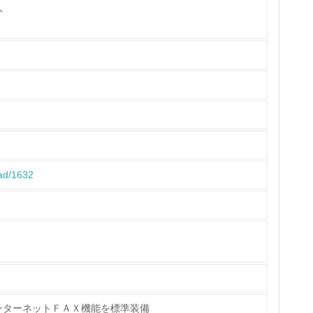
外
製造・販売
いる
具体的な販売目標や計画を立てている
ている
oad/1632
的な目標や計画を立てている
ンターネットＦＡＸ機能を標準装備