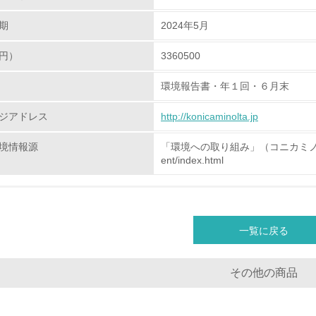
<L2> 環境負荷ができるだけ小さい物流を行っている
期
2024年5月
化学物質
円）
3360500
環境報告書・年１回・６月末
非該当（化学物質を使用していない）
ジアドレス
http://konicaminolta.jp
<L1> 化学物質の使用量及び外部（大気・水・土壌）への排出
境情報源
「環境への取り組み」（コニカミノルタホームペー
<L2> 化学物質の使用量及び外部への排出量を把握し、具体的
ent/index.html
廃棄物
<L1> 廃棄物の発生量の削減及びリサイクルの推進、適正処理
一覧に戻る
<L2> 発生する廃棄物の量と種類を把握し、具体的な削減・リ
その他の商品
生物多様性保全