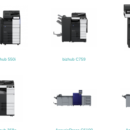
<L1> 「生物多様性保全」に関する取り組み（例：森林保全活
購入、原材料のトレーサビリティの確認等）を行っている
地域への貢献
<L1> 周辺地域の環境保全活動を行い、自治体や地域団体の活
社会面の取り組み
zhub 550i
bizhub C759
チェック項目
<L1> 「人権・労働等」に関する方針、規定等を持っている
<L1> 「公正・適正な取引」に関する方針、規定等を持っている
<L1> 「情報セキュリティ」に関する方針、規定等を持っている
環境面・社会面の情報公開他