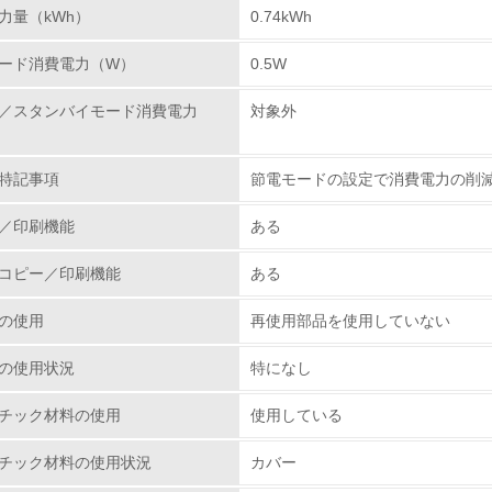
力量（kWh）
0.74kWh
環境取り組み体制と成果を定期的に検証して次の活動に活かし
ード消費電力（W）
0.5W
従業員が環境方針に基づいて自分の業務の中で行うべき環境対
／スタンバイモード消費電力
対象外
環境活動に関する規格やプログラムを導入している
→ 導入している規格名 ISO14001
特記事項
節電モードの設定で消費電力の削
第三者認証を取得している
／印刷機能
ある
環境への取り組み
コピー／印刷機能
ある
チェック項目
の使用
再使用部品を使用していない
資源・エネルギー
の使用状況
特になし
<L1> 資源（投入原料、水等）とエネルギー（電力、重油、ガ
チック材料の使用
使用している
チック材料の使用状況
カバー
<L2> 資源とエネルギーの使用量の把握をし、具体的な削減目