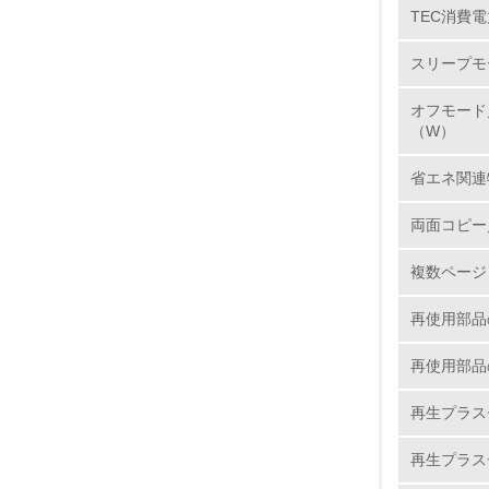
TEC消費電
5.
スリープモ
6.
オフモード
7.
（W）
省エネ関連
8.
両面コピー
2.
複数ページ
No.
再使用部品
再使用部品
9.
再生プラス
10.
再生プラス