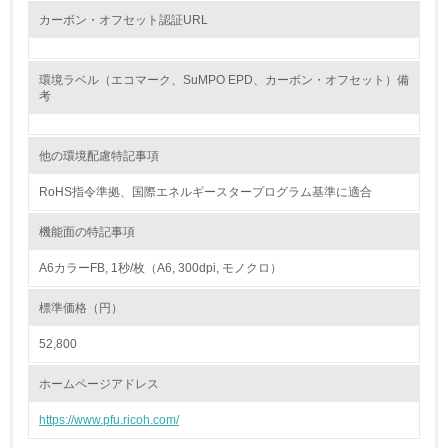
カーボン・オフセット認証URL
<L2> 購入している製品・サービスの量と種類を把握し、
具体的な目標や計画を立てている
環境ラベル（エコマーク、SuMPO EPD、カーボン・オフセット）備
包装・物流
考
他の環境配慮特記事項
非該当（包装・物流を必要とする業務を行っていない）
RoHS指令準拠、国際エネルギースタープログラム基準に適合
15.
機能面の特記事項
<L1> 環境負荷ができるだけ小さい包装・梱包を行ってい
る
A6カラーFB, 1秒/枚（A6, 300dpi, モノクロ）
16.
標準価格（円）
<L2> 環境負荷ができるだけ小さい物流を行っている
52,800
ホームページアドレス
化学物質
https://www.pfu.ricoh.com/