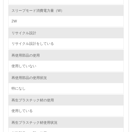
スリープモード消費電力量（W）
7.
2W
環境活動に関する規格やプログラムを導入している
→ 導入している規格名
リサイクル設計
8.
リサイクル設計をしている
第三者認証を取得している
再使用部品の使用
2.環境への取り組み
使用していない
資源・エネルギー
再使用部品の使用状況
特になし
9.
再生プラスチック材の使用
<L1> 資源（投入原料、水等）とエネルギー（電力、重
油、ガス）の使用量削減の取り組みを行っている
使用している
10.
再生プラスチック材使用状況
<L2> 資源とエネルギーの使用量の把握をし、具体的な削