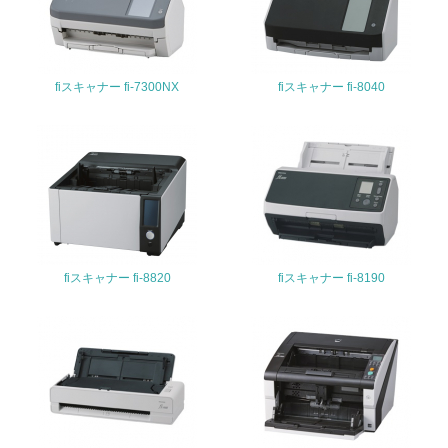
生物多様性保全
fiスキャナー fi-7300NX
fiスキャナー fi-8040
21.
<L1> 「生物多様性保全」に関する取り組み（例：森林保
全活動＜植林、天然林保護、間伐＞、認証品の購入、原材
料のトレーサビリティの確認等）を行っている
地域への貢献
22.
fiスキャナー fi-8820
fiスキャナー fi-8190
<L1> 周辺地域の環境保全活動を行い、自治体や地域団体
の活動に積極的に参加している
3.社会面の取り組み
23.
<L1> 「人権・労働等」に関する方針、規定等を持ってい