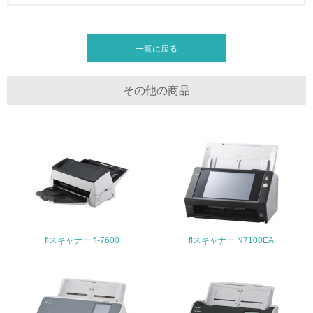
非該当（化学物質を使用していない）
17.
一覧に戻る
<L1> 化学物質の使用量及び外部（大気・水・土壌）への
排出量削減の取り組みを行っている
その他の商品
18.
<L2> 化学物質の使用量及び外部への排出量を把握し、具
体的な削減目標や計画を立てている
廃棄物
19.
<L1> 廃棄物の発生量の削減及びリサイクルの推進、適正
fiスキャナー fi-7600
fiスキャナー N7100EA
処理を行っている
20.
<L2> 発生する廃棄物の量と種類を把握し、具体的な削
減・リサイクル目標や計画を立てている