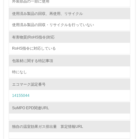
外装部品の一部に使用
減目標や計画を立てている
使用済み製品の回収、再使用、リサイクル
環境配慮型製品・サービスの製造・販売
使用済み製品の回収・リサイクルを行っていない
11.
有害物質(RoHS指令)対応
<L1> 環境配慮型製品・サービスの製造・販売を積極的に
行っている
RoHS指令に対応している
包装材に関する特記事項
12.
特になし
<L2> 環境配慮型製品・サービスの製造・販売状況を把握
し、具体的な販売目標や計画を立てている
エコマーク認定番号
グリーン購入
14155044
13.
SuMPO EPD関連URL
<L1> グリーン購入の取り組み方針を有し、グリーン購入
を行っている
独自の温室効果ガス排出量 算定情報URL
14.