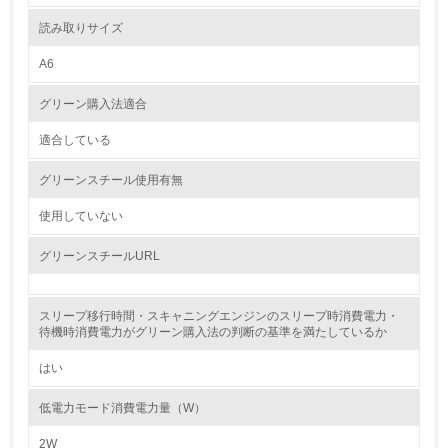
2.
読み取りサイズ
環境対応の責任体制を定めている
A6
3.
グリーン購入法適合
環境問題に関する従業員教育を行っている
適合している
4.
グリーンスチール使用有無
自社に関係する主要な環境法規制を把握し、順守している
使用していない
レベル2
グリーンスチールURL
5.
スリープ移行時間・スキャニングエンジンのスリープ時消費電力・
待機時消費電力がグリーン購入法の判断の基準を満たしているか
環境取り組み体制と成果を定期的に検証して次の活動に活
かしている
はい
6.
低電力モード消費電力量（W）
従業員が環境方針に基づいて自分の業務の中で行うべき環
境対策を理解し、実践している
2W