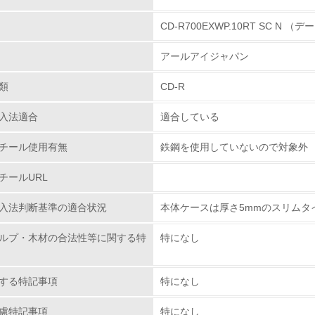
CD-R700EXWP.10RT SC N （
環境取り組み体制
アールアイジャパン
チェック項目
類
CD-R
レベル1
入法適合
適合している
環境方針を持っている
チール使用有無
鉄鋼を使用していないので対象外
環境対応の責任体制を定めている
チールURL
環境問題に関する従業員教育を行っている
入法判断基準の適合状況
本体ケースは厚さ5mmのスリムタ
自社に関係する主要な環境法規制を把握し、順守している
ルプ・木材の合法性等に関する特
特になし
レベル2
する特記事項
特になし
環境取り組み体制と成果を定期的に検証して次の活動に活かし
慮特記事項
特になし