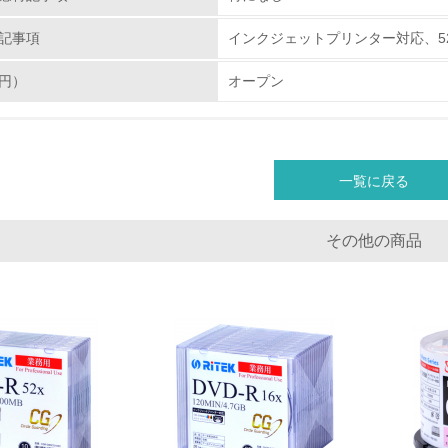
従業員が環境方針に基づいて自分の業務の中で行うべき環境対
記事項
インクジェットプリンター対応、5
環境活動に関する規格やプログラムを導入している
円）
オープン
第三者認証を取得している
環境への取り組み
一覧に戻る
チェック項目
その他の商品
資源・エネルギー
<L1> 資源（投入原料、水等）とエネルギー（電力、重油、ガ
<L2> 資源とエネルギーの使用量の把握をし、具体的な削減目
環境配慮型製品・サービスの