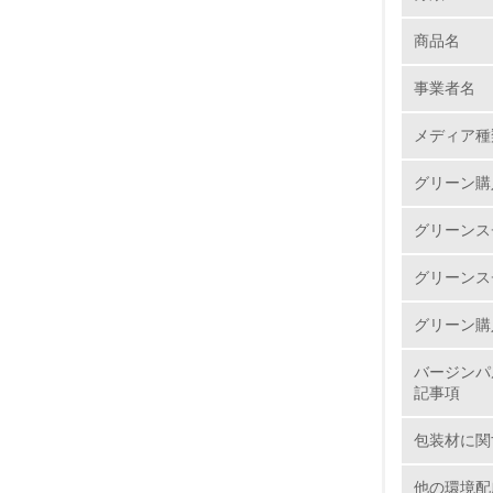
商品名
1.
事業者名
No.
メディア種
グリーン購
1.
グリーンス
2.
グリーンス
3.
グリーン購
4.
バージンパ
記事項
包装材に関
5.
他の環境配