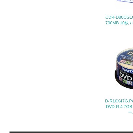
11.
CDR-D80CG
12.
700MB 10枚
13.
14.
D-R16X47G.
DVD-R 4.7G
15.
ー
16.