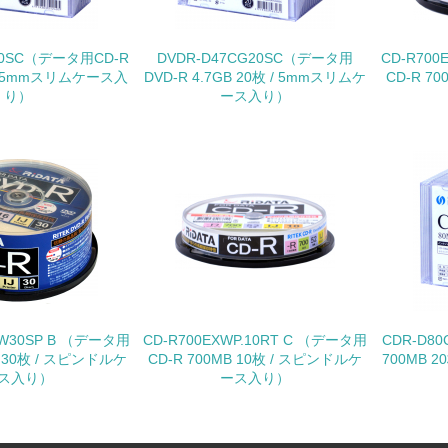
<L1> 環境配慮型製品・サービスの製造・販売を積極的に行って
10SC（データ用CD-R
DVDR-D47CG20SC（データ用
CD-R700
<L2> 環境配慮型製品・サービスの製造・販売状況を把握し、
 / 5mmスリムケース入
DVD-R 4.7GB 20枚 / 5mmスリムケ
CD-R 7
り）
ース入り）
グリーン購入
<L1> グリーン購入の取り組み方針を有し、グリーン購入を行っ
<L2> 購入している製品・サービスの量と種類を把握し、具体
包装・物流
非該当（包装・物流を必要とする業務を行っていない）
PW30SP B （データ用
CD-R700EXWP.10RT C （データ用
CDR-D8
B 30枚 / スピンドルケ
CD-R 700MB 10枚 / スピンドルケ
700MB 
<L1> 環境負荷ができるだけ小さい包装・梱包を行っている
ス入り）
ース入り）
<L2> 環境負荷ができるだけ小さい物流を行っている