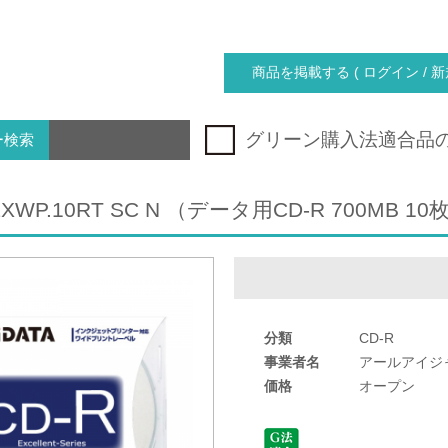
商品を掲載する ( ログイン / 新
グリーン購入法適合品
ー検索
0EXWP.10RT SC N （データ用CD-R 700MB
分類
CD-R
事業者名
アールアイジ
価格
オープン