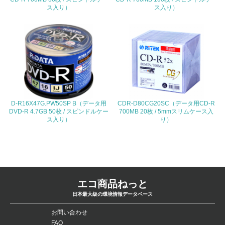
ス入り）
ス入り）
<L1> 環境負荷ができるだけ小さい包装・梱包を行ってい
る
16.
<L2> 環境負荷ができるだけ小さい物流を行っている
化学物質
D-R16X47G.PW50SP B（データ用
CDR-D80CG20SC（データ用CD-R
DVD-R 4.7GB 50枚 / スピンドルケー
700MB 20枚 / 5mmスリムケース入
非該当（化学物質を使用していない）
ス入り）
り）
17.
<L1> 化学物質の使用量及び外部（大気・水・土壌）への
排出量削減の取り組みを行っている
エコ商品ねっと
18.
日本最大級の環境情報データベース
<L2> 化学物質の使用量及び外部への排出量を把握し、具
体的な削減目標や計画を立てている
お問い合わせ
FAQ