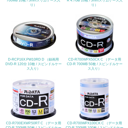
700MB 10枚 / 5mmスリムケース入
R 4.7GB 10枚 / 5mmスリムケース入
<L2> 環境配慮型製品・サービスの製造・販売状況を把握
り）
り）
し、具体的な販売目標や計画を立てている
グリーン購入
13.
<L1> グリーン購入の取り組み方針を有し、グリーン購入
を行っている
D-RCP16X.PW10RD D （録画用
CD-R700WPX50CK C （データ用
14.
DVD-R 120分 10枚 / スピンドルケー
CD-R 700MB 50枚 / スピンドルケー
ス入り）
ス入り）
<L2> 購入している製品・サービスの量と種類を把握し、
具体的な目標や計画を立てている
包装・物流
非該当（包装・物流を必要とする業務を行っていない）
CD-R700EXWP.50RT C （データ用
15.
CD-R700WPX100CK C （データ用
CD-R 700MB 50枚 / スピンドルケー
CD-R 700MB 100枚 / スピンドルケー