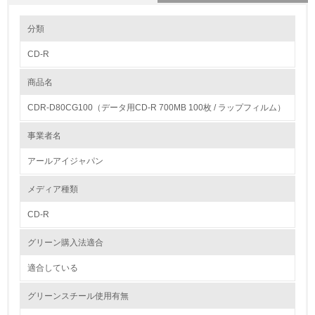
環境の取り組み
分類
CD-R
1.環境取り組み体制
商品名
レベル1
CDR-D80CG100（データ用CD-R 700MB 100枚 / ラップフィルム）
1.
事業者名
環境方針を持っている
アールアイジャパン
2.
メディア種類
環境対応の責任体制を定めている
CD-R
3.
グリーン購入法適合
環境問題に関する従業員教育を行っている
適合している
4.
グリーンスチール使用有無
自社に関係する主要な環境法規制を把握し、順守している