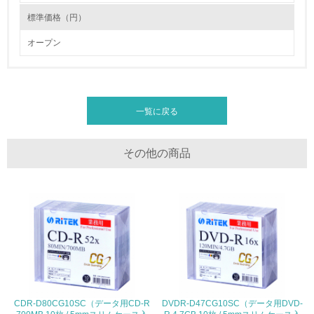
標準価格（円）
資源・エネルギー
オープン
9.
<L1> 資源（投入原料、水等）とエネルギー（電力、重
油、ガス）の使用量削減の取り組みを行っている
一覧に戻る
10.
<L2> 資源とエネルギーの使用量の把握をし、具体的な削
その他の商品
減目標や計画を立てている
環境配慮型製品・サービスの製造・販売
11.
<L1> 環境配慮型製品・サービスの製造・販売を積極的に
行っている
12.
CDR-D80CG10SC（データ用CD-R
DVDR-D47CG10SC（データ用DVD-