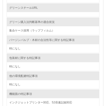
グリーンスチールURL
レベル2
5.
グリーン購入法判断基準の適合状況
環境取り組み体制と成果を定期的に検証して次の活動に活
集合ケース採用（ラップフィルム）
かしている
バージンパルプ・木材の合法性等に関する特記事項
6.
特になし
従業員が環境方針に基づいて自分の業務の中で行うべき環
境対策を理解し、実践している
包装材に関する特記事項
7.
特になし
環境活動に関する規格やプログラムを導入している
他の環境配慮特記事項
8.
特になし
第三者認証を取得している
機能面の特記事項
インクジェットプリンター対応、52倍速記録対応
2.環境への取り組み