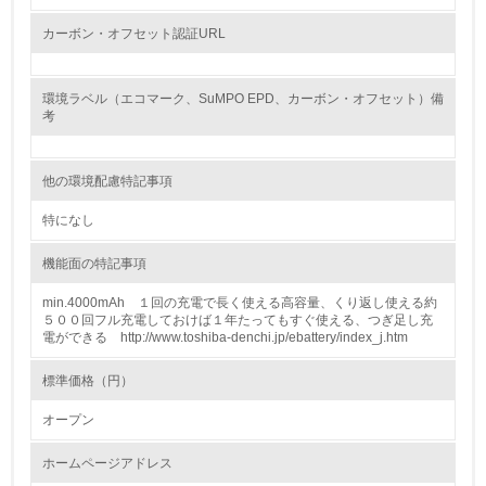
資源・エネルギー
カーボン・オフセット認証URL
9.
環境ラベル（エコマーク、SuMPO EPD、カーボン・オフセット）備
考
<L1> 資源（投入原料、水等）とエネルギー（電力、重
油、ガス）の使用量削減の取り組みを行っている
他の環境配慮特記事項
10.
特になし
<L2> 資源とエネルギーの使用量の把握をし、具体的な削
減目標や計画を立てている
機能面の特記事項
環境配慮型製品・サービスの製造・販売
min.4000mAh １回の充電で長く使える高容量、くり返し使える約
５００回フル充電しておけば１年たってもすぐ使える、つぎ足し充
電ができる http://www.toshiba-denchi.jp/ebattery/index_j.htm
11.
標準価格（円）
<L1> 環境配慮型製品・サービスの製造・販売を積極的に
行っている
オープン
12.
ホームページアドレス