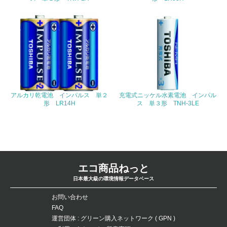
廃棄物
19.
<L1> 廃棄物の発生量の削減及びリサイクルの推進、適正
処理を行っている
20.
アルカリ乾電池 インパルス 単２
充電式ニッケル水素電池 インパル
<L2> 発生する廃棄物の量と種類を把握し、具体的な削
形 LR14H
ス 単３形 TNH-3LE
減・リサイクル目標や計画を立てている
生物多様性保全
21.
エコ商品ねっと
<L1> 「生物多様性保全」に関する取り組み（例：森林保
日本最大級の環境情報データベース
全活動＜植林、天然林保護、間伐＞、認証品の購入、原材
料のトレーサビリティの確認等）を行っている
お問い合わせ
FAQ
地域への貢献
運営団体 : グリーン購入ネットワーク ( GPN )