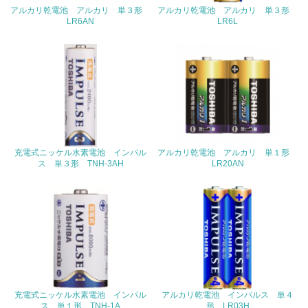
アルカリ乾電池 アルカリ 単３形
<L1> 環境負荷ができるだけ小さい包装・梱包を行ってい
アルカリ乾電池 アルカリ 単３形
る
LR6AN
LR6L
16.
<L2> 環境負荷ができるだけ小さい物流を行っている
化学物質
充電式ニッケル水素電池 インパル
アルカリ乾電池 アルカリ 単１形
非該当（化学物質を使用していない）
ス 単３形 TNH-3AH
LR20AN
17.
<L1> 化学物質の使用量及び外部（大気・水・土壌）への
排出量削減の取り組みを行っている
18.
<L2> 化学物質の使用量及び外部への排出量を把握し、具
体的な削減目標や計画を立てている
充電式ニッケル水素電池 インパル
アルカリ乾電池 インパルス 単４
ス 単１形 TNH-1A
形 LR03H