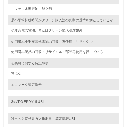
レベル2
ニッケル水素電池 単２形
5.
最小平均持続時間がグリーン購入法の判断の基準を満たしているか
環境取り組み体制と成果を定期的に検証して次の活動に活
小形充電式電池、またはグリーン購入法対象外
かしている
使用済み小形充電式電池の回収、再使用、リサイクル
6.
使用済み製品の回収・リサイクル・部品再使用を行っている
従業員が環境方針に基づいて自分の業務の中で行うべき環
境対策を理解し、実践している
包装材に関する特記事項
7.
特になし
環境活動に関する規格やプログラムを導入している
エコマーク認定番号
→ 導入している規格名
8.
SuMPO EPD関連URL
第三者認証を取得している
独自の温室効果ガス排出量 算定情報URL
2.環境への取り組み