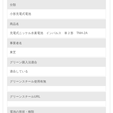
環境の取り組み
分類
小形充電式電池
1.環境取り組み体制
商品名
レベル1
充電式ニッケル水素電池 インパルス 単２形 TNH-2A
1.
事業者名
環境方針を持っている
東芝
2.
グリーン購入法適合
環境対応の責任体制を定めている
適合している
3.
グリーンスチール使用有無
環境問題に関する従業員教育を行っている
4.
グリーンスチールURL
自社に関係する主要な環境法規制を把握し、順守している
電池の形状・種類