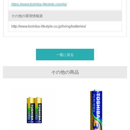
<L2> 環境配慮型製品・サービスの製造・販売状況を把握
https://www.toshiba-lifestyle.com/jp/
し、具体的な販売目標や計画を立てている
その他の環境情報源
グリーン購入
http://www.toshiba-lifestyle.co.jp/living/batteries/
13.
<L1> グリーン購入の取り組み方針を有し、グリーン購入
を行っている
一覧に戻る
14.
その他の商品
<L2> 購入している製品・サービスの量と種類を把握し、
具体的な目標や計画を立てている
包装・物流
非該当（包装・物流を必要とする業務を行っていない）
15.