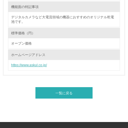
減目標や計画を立てている
機能面の特記事項
環境配慮型製品・サービスの製造・販売
デジタルカメラなど大電流領域の機器におすすめのオリジナル乾電
池です。
11.
標準価格（円）
<L1> 環境配慮型製品・サービスの製造・販売を積極的に
オープン価格
行っている
ホームページアドレス
12.
https://www.askul.co.jp/
<L2> 環境配慮型製品・サービスの製造・販売状況を把握
し、具体的な販売目標や計画を立てている
グリーン購入
一覧に戻る
13.
<L1> グリーン購入の取り組み方針を有し、グリーン購入
を行っている
14.