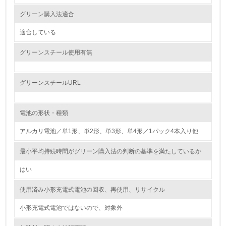
2.
グリーン購入法適合
環境対応の責任体制を定めている
適合している
3.
グリーンスチール使用有無
環境問題に関する従業員教育を行っている
4.
グリーンスチールURL
自社に関係する主要な環境法規制を把握し、順守している
電池の形状・種類
レベル2
アルカリ電池／単1形、単2形、単3形、単4形／1パック4本入り他
5.
最小平均持続時間がグリーン購入法の判断の基準を満たしているか
環境取り組み体制と成果を定期的に検証して次の活動に活
はい
かしている
使用済み小形充電式電池の回収、再使用、リサイクル
6.
小形充電式電池ではないので、対象外
従業員が環境方針に基づいて自分の業務の中で行うべき環
境対策を理解し、実践している