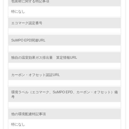
包装材に関する特記事項
7.
特になし
環境活動に関する規格やプログラムを導入している
エコマーク認定番号
→ 導入している規格名
8.
SuMPO EPD関連URL
第三者認証を取得している
独自の温室効果ガス排出量 算定情報URL
2.環境への取り組み
資源・エネルギー
カーボン・オフセット認証URL
9.
環境ラベル（エコマーク、SuMPO EPD、カーボン・オフセット）備
考
<L1> 資源（投入原料、水等）とエネルギー（電力、重
油、ガス）の使用量削減の取り組みを行っている
他の環境配慮特記事項
10.
特になし
<L2> 資源とエネルギーの使用量の把握をし、具体的な削