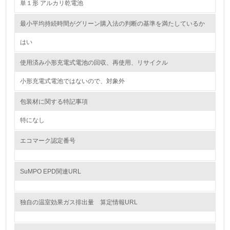
単１形 アルカリ乾電池
5.
最小平均持続時間がグリーン購入法の判断の基準を満たしているか
環境取り組み体制と成果を定期的に検証して次の活動に活
はい
かしている
使用済み小形充電式電池の回収、再使用、リサイクル
6.
小形充電式電池ではないので、対象外
従業員が環境方針に基づいて自分の業務の中で行うべき環
境対策を理解し、実践している
包装材に関する特記事項
7.
特になし
環境活動に関する規格やプログラムを導入している
エコマーク認定番号
→ 導入している規格名
8.
SuMPO EPD関連URL
第三者認証を取得している
独自の温室効果ガス排出量 算定情報URL
2.環境への取り組み