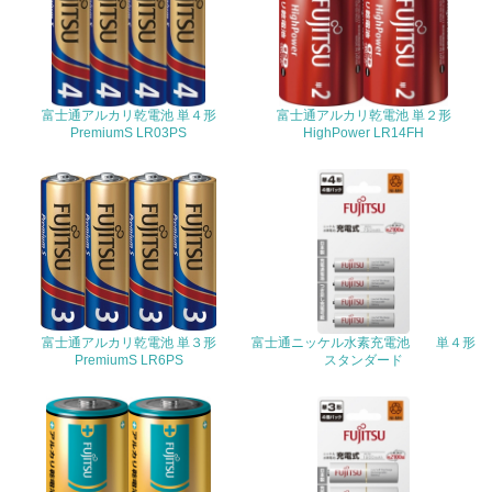
る
16.
<L2> 環境負荷ができるだけ小さい物流を行っている
富士通アルカリ乾電池 単４形
富士通アルカリ乾電池 単２形
PremiumS LR03PS
HighPower LR14FH
化学物質
非該当（化学物質を使用していない）
17.
<L1> 化学物質の使用量及び外部（大気・水・土壌）への
排出量削減の取り組みを行っている
富士通アルカリ乾電池 単３形
富士通ニッケル水素充電池 単４形
PremiumS LR6PS
スタンダード
18.
<L2> 化学物質の使用量及び外部への排出量を把握し、具
体的な削減目標や計画を立てている
廃棄物