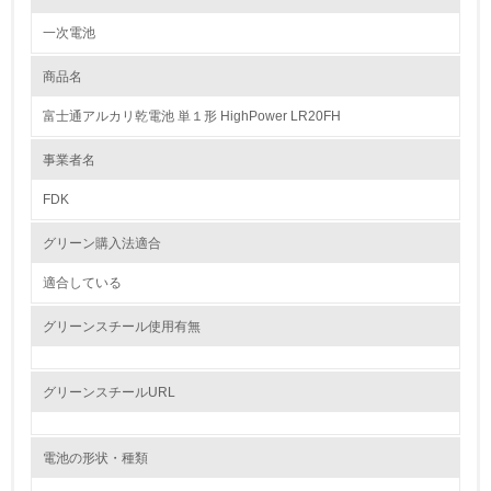
一次電池
1.環境取り組み体制
商品名
レベル1
富士通アルカリ乾電池 単１形 HighPower LR20FH
1.
事業者名
環境方針を持っている
FDK
2.
グリーン購入法適合
環境対応の責任体制を定めている
適合している
3.
グリーンスチール使用有無
環境問題に関する従業員教育を行っている
4.
グリーンスチールURL
自社に関係する主要な環境法規制を把握し、順守している
電池の形状・種類
レベル2