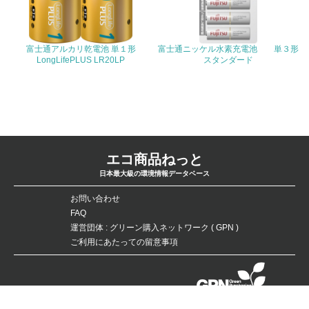
19.
富士通アルカリ乾電池 単１形
富士通ニッケル水素充電池 単３形
<L1> 廃棄物の発生量の削減及びリサイクルの推進、適正
LongLifePLUS LR20LP
スタンダード
処理を行っている
20.
<L2> 発生する廃棄物の量と種類を把握し、具体的な削
減・リサイクル目標や計画を立てている
エコ商品ねっと
生物多様性保全
日本最大級の環境情報データベース
21.
お問い合わせ
FAQ
<L1> 「生物多様性保全」に関する取り組み（例：森林保
運営団体 : グリーン購入ネットワーク ( GPN )
全活動＜植林、天然林保護、間伐＞、認証品の購入、原材
ご利用にあたっての留意事項
料のトレーサビリティの確認等）を行っている
地域への貢献
データベースの無断複製・転載を禁じます。
Copyright：©Green Purchasing Network（GPN） All Rights Reserved.