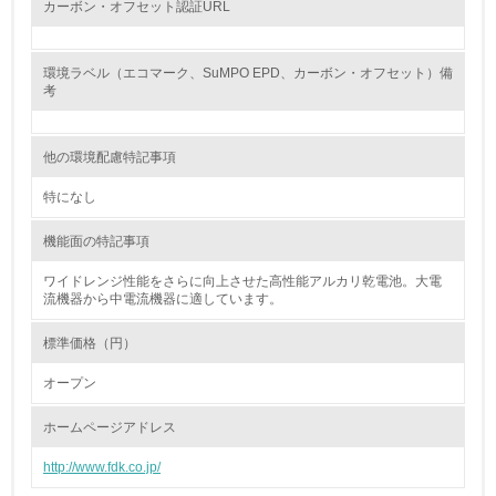
資源・エネルギー
カーボン・オフセット認証URL
9.
環境ラベル（エコマーク、SuMPO EPD、カーボン・オフセット）備
考
<L1> 資源（投入原料、水等）とエネルギー（電力、重
油、ガス）の使用量削減の取り組みを行っている
他の環境配慮特記事項
10.
特になし
<L2> 資源とエネルギーの使用量の把握をし、具体的な削
減目標や計画を立てている
機能面の特記事項
環境配慮型製品・サービスの製造・販売
ワイドレンジ性能をさらに向上させた高性能アルカリ乾電池。大電
流機器から中電流機器に適しています。
11.
標準価格（円）
<L1> 環境配慮型製品・サービスの製造・販売を積極的に
オープン
行っている
ホームページアドレス
12.
http://www.fdk.co.jp/
<L2> 環境配慮型製品・サービスの製造・販売状況を把握
し、具体的な販売目標や計画を立てている