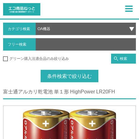
カテゴリ検索
フリー検索
検索
グリーン購入法適合品のみ絞り込み
条件検索で絞り込む
富士通アルカリ乾電池 単１形 HighPower LR20FH