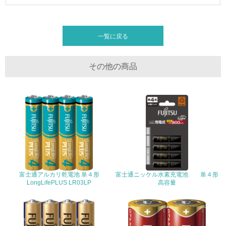
グリーン購入
一覧に戻る
13.
その他の商品
<L1> グリーン購入の取り組み方針を有し、グリーン購入
を行っている
14.
<L2> 購入している製品・サービスの量と種類を把握し、
具体的な目標や計画を立てている
包装・物流
富士通アルカリ乾電池 単４形
富士通ニッケル水素充電池 単４形
非該当（包装・物流を必要とする業務を行っていない）
LongLifePLUS LR03LP
高容量
15.
<L1> 環境負荷ができるだけ小さい包装・梱包を行ってい