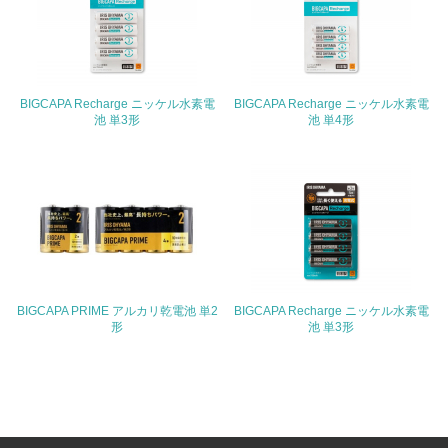
17.
<L1> 化学物質の使用量及び外部（大気・水・土壌）への
排出量削減の取り組みを行っている
BIGCAPA Recharge ニッケル水素電
BIGCAPA Recharge ニッケル水素電
池 単3形
池 単4形
18.
<L2> 化学物質の使用量及び外部への排出量を把握し、具
体的な削減目標や計画を立てている
廃棄物
19.
BIGCAPA PRIME アルカリ乾電池 単2
BIGCAPA Recharge ニッケル水素電
<L1> 廃棄物の発生量の削減及びリサイクルの推進、適正
形
池 単3形
処理を行っている
20.
<L2> 発生する廃棄物の量と種類を把握し、具体的な削
減・リサイクル目標や計画を立てている