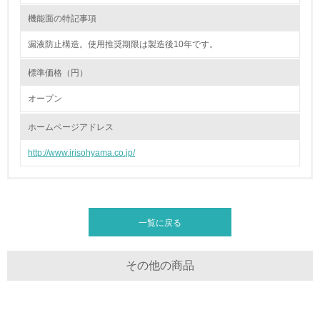
機能面の特記事項
環境配慮型製品・サービスの製造・販売
漏液防止構造。使用推奨期限は製造後10年です。
11.
標準価格（円）
<L1> 環境配慮型製品・サービスの製造・販売を積極的に
オープン
行っている
ホームページアドレス
12.
http://www.irisohyama.co.jp/
<L2> 環境配慮型製品・サービスの製造・販売状況を把握
し、具体的な販売目標や計画を立てている
グリーン購入
一覧に戻る
13.
その他の商品
<L1> グリーン購入の取り組み方針を有し、グリーン購入
を行っている
14.