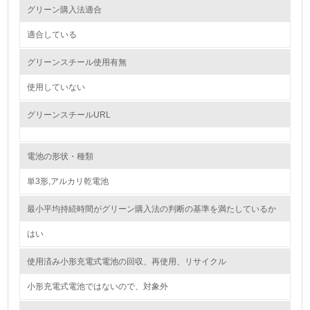
グリーン購入法適合
環境対応の責任体制を定めている
適合している
3.
グリーンスチール使用有無
環境問題に関する従業員教育を行っている
使用していない
4.
グリーンスチールURL
自社に関係する主要な環境法規制を把握し、順守している
電池の形状・種類
レベル2
単3形,アルカリ乾電池
5.
最小平均持続時間がグリーン購入法の判断の基準を満たしているか
環境取り組み体制と成果を定期的に検証して次の活動に活
かしている
はい
6.
使用済み小形充電式電池の回収、再使用、リサイクル
従業員が環境方針に基づいて自分の業務の中で行うべき環
小形充電式電池ではないので、対象外
境対策を理解し、実践している