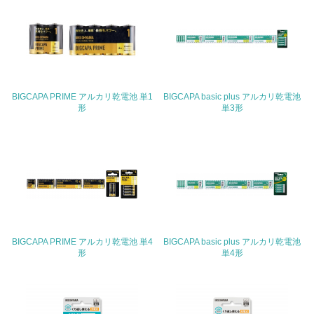
<L2> 購入している製品・サービスの量と種類を把握し、
具体的な目標や計画を立てている
包装・物流
BIGCAPA PRIME アルカリ乾電池 単1
BIGCAPA basic plus アルカリ乾電池
非該当（包装・物流を必要とする業務を行っていない）
形
単3形
15.
<L1> 環境負荷ができるだけ小さい包装・梱包を行ってい
る
16.
<L2> 環境負荷ができるだけ小さい物流を行っている
BIGCAPA PRIME アルカリ乾電池 単4
BIGCAPA basic plus アルカリ乾電池
形
単4形
化学物質
非該当（化学物質を使用していない）