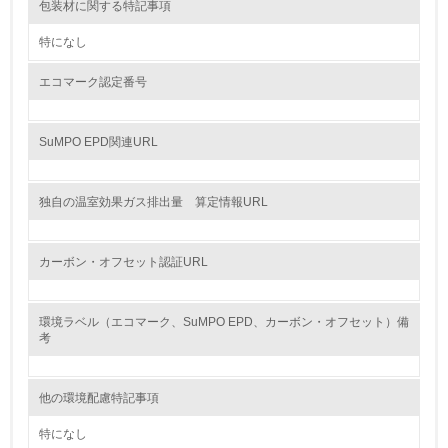
包装材に関する特記事項
7.
特になし
環境活動に関する規格やプログラムを導入している
→ 導入している規格名 ISO14001
エコマーク認定番号
8.
SuMPO EPD関連URL
第三者認証を取得している
独自の温室効果ガス排出量 算定情報URL
2.環境への取り組み
資源・エネルギー
カーボン・オフセット認証URL
9.
環境ラベル（エコマーク、SuMPO EPD、カーボン・オフセット）備
<L1> 資源（投入原料、水等）とエネルギー（電力、重
考
油、ガス）の使用量削減の取り組みを行っている
10.
他の環境配慮特記事項
<L2> 資源とエネルギーの使用量の把握をし、具体的な削
特になし
減目標や計画を立てている