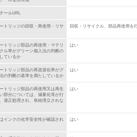
環境方針を持っている
チールURL
環境対応の責任体制を定めている
ートリッジの回収・再使用・リサ
回収・リサイクル、部品再使用を
環境問題に関する従業員教育を行っている
ートリッジ部品の再使用・マテリ
はい
自社に関係する主要な環境法規制を把握し、順守している
クル率がグリーン個入法の判断の
しているか
レベル2
ートリッジ部品の再資源化率がグ
はい
法の判断の基準を満たしているか
環境取り組み体制と成果を定期的に検証して次の活動に活かし
ートリッジ部品の再使用又は再生
はい
従業員が環境方針に基づいて自分の業務の中で行うべき環境対
い部分については、減量化等が行
、適正処理され、単純埋立されな
環境活動に関する規格やプログラムを導入している
→ 導入している規格名 ISO14000
はインクの化学安全性が確認され
はい
第三者認証を取得している