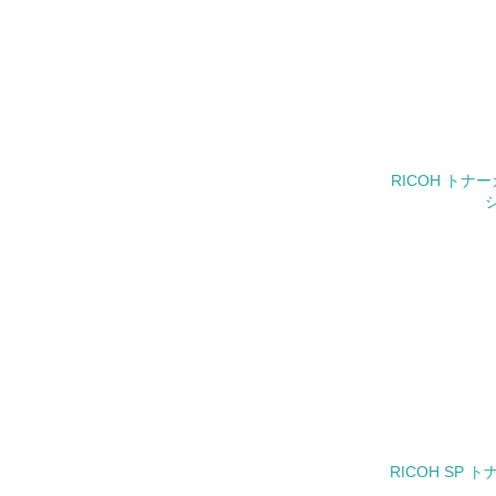
18.
19.
20.
RICOH トナー
21.
22.
RICOH SP ト
3.