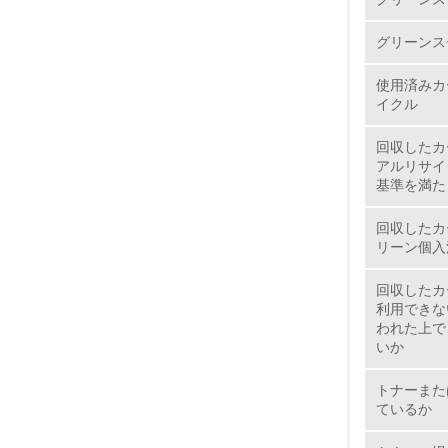
1.
グリーンス
2.
使用済みカ
イクル
3.
回収したカ
4.
アルリサイ
基準を満た
回収したカ
リーン個入
5.
回収したカ
6.
利用できな
われた上で
いか
7.
トナーまた
ているか
8.