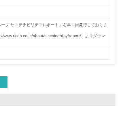
ている
的な目標や計画を立てている
ループ サステナビリティレポート」を年１回発行しておりま
icoh.co.jp/about/sustainability/report/）よりダウン
量削減の取り組みを行っている