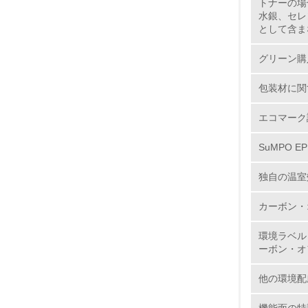
トナーの場
水銀、セレ
2.
として含ま
No.
グリーン購
包装材に関
9.
エコマーク
SuMPO E
10.
独自の温室
カーボン・
11.
環境ラベル
ーボン・オ
12.
他の環境配