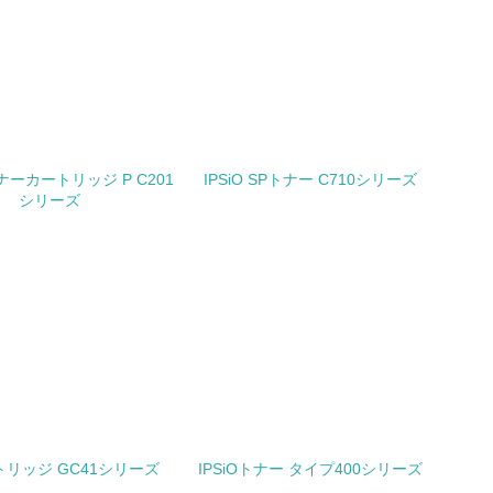
な削減目標や計画を立てている
を行っている
サイクル目標や計画を立てている
トナーカートリッジ P C201
IPSiO SPトナー C710シリーズ
シリーズ
動＜植林、天然林保護、間伐＞、認証品の
動に積極的に参加している
トリッジ GC41シリーズ
IPSiOトナー タイプ400シリーズ