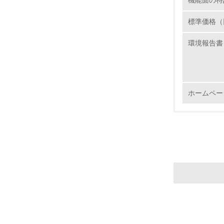
機能面の特
13.
標準価格（
14.
環境報告書
ホームペー
15.
16.
17.