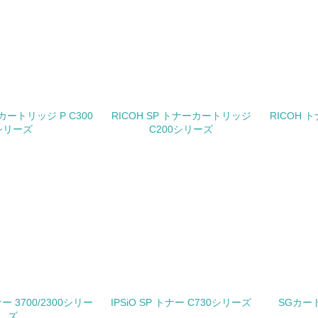
<L2> 化学物質の使用量及び外部への排出量を把握し、具体的
廃棄物
<L1> 廃棄物の発生量の削減及びリサイクルの推進、適正処理
<L2> 発生する廃棄物の量と種類を把握し、具体的な削減・リ
カートリッジ P C300
RICOH SP トナーカートリッジ
RICOH 
シリーズ
C200シリーズ
生物多様性保全
<L1> 「生物多様性保全」に関する取り組み（例：森林保全活
購入、原材料のトレーサビリティの確認等）を行っている
地域への貢献
<L1> 周辺地域の環境保全活動を行い、自治体や地域団体の活
ナー 3700/2300シリー
IPSiO SP トナー C730シリーズ
SGカー
社会面の取り組み
ズ