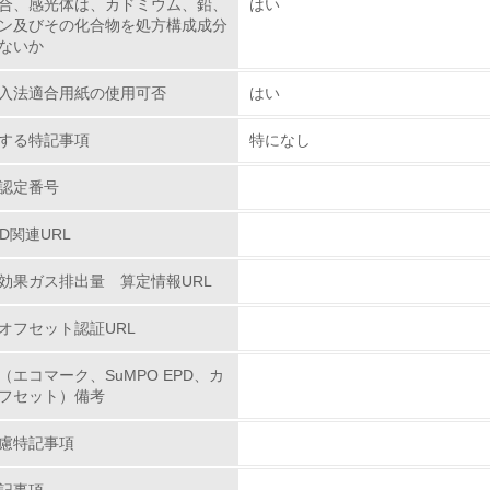
合、感光体は、カドミウム、鉛、
はい
ン及びその化合物を処方構成成分
環境への取り組み
ないか
チェック項目
入法適合用紙の使用可否
はい
資源・エネルギー
する特記事項
特になし
認定番号
<L1> 資源（投入原料、水等）とエネルギー（電力、重油、ガ
PD関連URL
<L2> 資源とエネルギーの使用量の把握をし、具体的な削減目
効果ガス排出量 算定情報URL
環境配慮型製品・サービスの
オフセット認証URL
<L1> 環境配慮型製品・サービスの製造・販売を積極的に行って
（エコマーク、SuMPO EPD、カ
フセット）備考
<L2> 環境配慮型製品・サービスの製造・販売状況を把握し、
慮特記事項
グリーン購入