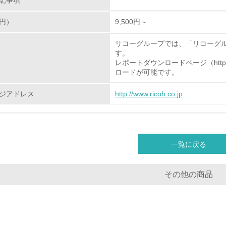
記事項
<L1> グリーン購入の取り組み方針を有し、グリーン購入を行っ
円）
9,500円～
<L2> 購入している製品・サービスの量と種類を把握し、具体
リコーグループでは、「リコーグ
す。
包装・物流
レポートダウンロードページ（http://www.r
ロードが可能です。
非該当（包装・物流を必要とする業務を行っていない）
ジアドレス
http://www.ricoh.co.jp
<L1> 環境負荷ができるだけ小さい包装・梱包を行っている
<L2> 環境負荷ができるだけ小さい物流を行っている
一覧に戻る
化学物質
その他の商品
非該当（化学物質を使用していない）
<L1> 化学物質の使用量及び外部（大気・水・土壌）への排出