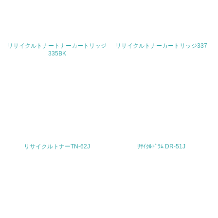
16.
<L2> 環境負荷ができるだけ小さい物流を行っている
リサイクルトナートナーカートリッジ
リサイクルトナーカートリッジ337
化学物質
335BK
非該当（化学物質を使用していない）
17.
<L1> 化学物質の使用量及び外部（大気・水・土壌）への
排出量削減の取り組みを行っている
リサイクルトナーTN-62J
ﾘｻｲｸﾙﾄﾞﾗﾑ DR-51J
18.
<L2> 化学物質の使用量及び外部への排出量を把握し、具
体的な削減目標や計画を立てている
廃棄物