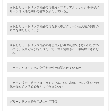
5.
回収したカートリッジ部品の再使用・マテリアルリサイクル率がグ
リーン個入法の判断の基準を満たしているか
環境取り組み体制と成果を定期的に検証して次の活動に活
かしている
回収したカートリッジ部品の再資源化率がグリーン個入法の判断の
6.
基準を満たしているか
従業員が環境方針に基づいて自分の業務の中で行うべき環
境対策を理解し、実践している
回収したカートリッジ部品の再使用又は再生利用できない部分につ
いては、減量化等が行われた上で、適正処理され、単純埋立されな
いか
7.
環境活動に関する規格やプログラムを導入している
トナーまたはインクの化学安全性が確認されているか
8.
第三者認証を取得している
トナーの場合、感光体は、カドミウム、鉛、水銀、セレン及びその
化合物を処方構成成分として含まないか
2.環境への取り組み
グリーン購入法適合用紙の使用可否
資源・エネルギー