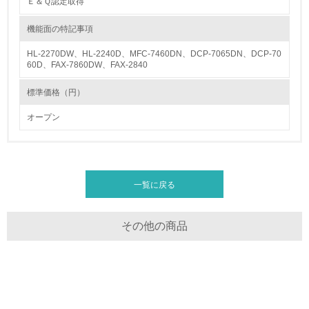
Ｅ＆Ｑ認定取得
グリーン購入
機能面の特記事項
13.
HL-2270DW、HL-2240D、MFC-7460DN、DCP-7065DN、DCP-70
60D、FAX-7860DW、FAX-2840
<L1> グリーン購入の取り組み方針を有し、グリーン購入
を行っている
標準価格（円）
14.
オープン
<L2> 購入している製品・サービスの量と種類を把握し、
具体的な目標や計画を立てている
包装・物流
一覧に戻る
その他の商品
非該当（包装・物流を必要とする業務を行っていない）
15.
<L1> 環境負荷ができるだけ小さい包装・梱包を行ってい
る