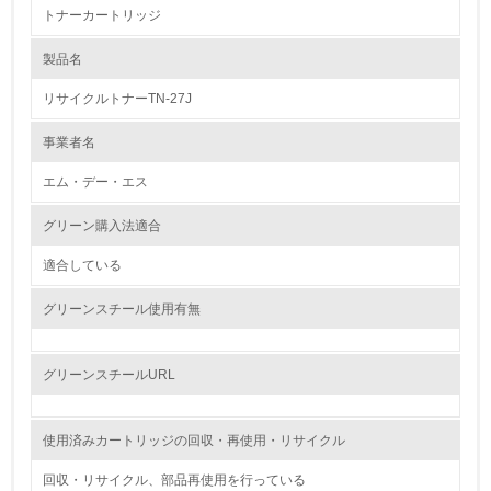
トナーカートリッジ
1.環境取り組み体制
製品名
レベル1
リサイクルトナーTN-27J
1.
事業者名
環境方針を持っている
エム・デー・エス
2.
グリーン購入法適合
環境対応の責任体制を定めている
適合している
3.
グリーンスチール使用有無
環境問題に関する従業員教育を行っている
4.
グリーンスチールURL
自社に関係する主要な環境法規制を把握し、順守している
使用済みカートリッジの回収・再使用・リサイクル
レベル2
回収・リサイクル、部品再使用を行っている