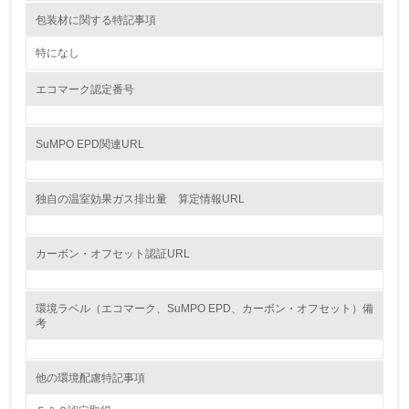
9.
包装材に関する特記事項
<L1> 資源（投入原料、水等）とエネルギー（電力、重
特になし
油、ガス）の使用量削減の取り組みを行っている
エコマーク認定番号
10.
<L2> 資源とエネルギーの使用量の把握をし、具体的な削
SuMPO EPD関連URL
減目標や計画を立てている
環境配慮型製品・サービスの製造・販売
独自の温室効果ガス排出量 算定情報URL
11.
カーボン・オフセット認証URL
<L1> 環境配慮型製品・サービスの製造・販売を積極的に
行っている
環境ラベル（エコマーク、SuMPO EPD、カーボン・オフセット）備
考
12.
<L2> 環境配慮型製品・サービスの製造・販売状況を把握
し、具体的な販売目標や計画を立てている
他の環境配慮特記事項