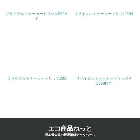
19.
リサイクルトナーカートリッジ069H
リサイクルトナーカートリッジ304
<L1> 廃棄物の発生量の削減及びリサイクルの推進、適正
Y
処理を行っている
20.
<L2> 発生する廃棄物の量と種類を把握し、具体的な削
減・リサイクル目標や計画を立てている
生物多様性保全
リサイクルトナーカートリッジ303
リサイクルトナーカートリッジP
21.
C300H Y
<L1> 「生物多様性保全」に関する取り組み（例：森林保
全活動＜植林、天然林保護、間伐＞、認証品の購入、原材
料のトレーサビリティの確認等）を行っている
地域への貢献
エコ商品ねっと
22.
日本最大級の環境情報データベース