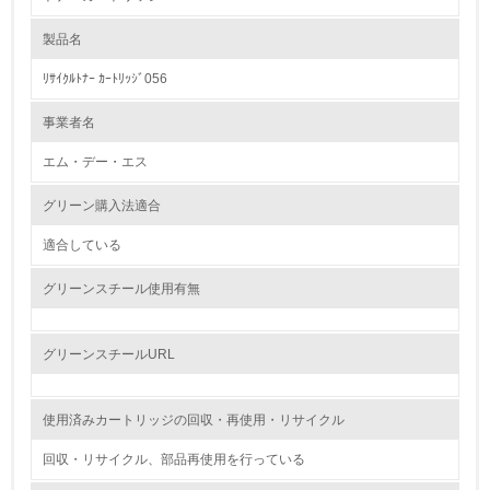
製品名
レベル1
ﾘｻｲｸﾙﾄﾅｰ ｶｰﾄﾘｯｼﾞ056
1.
事業者名
環境方針を持っている
エム・デー・エス
2.
グリーン購入法適合
環境対応の責任体制を定めている
適合している
3.
グリーンスチール使用有無
環境問題に関する従業員教育を行っている
4.
グリーンスチールURL
自社に関係する主要な環境法規制を把握し、順守している
使用済みカートリッジの回収・再使用・リサイクル
レベル2
回収・リサイクル、部品再使用を行っている