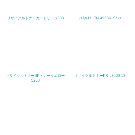
<L2> 環境負荷ができるだけ小さい物流を行っている
リサイクルトナーカートリッジ303
ﾘｻｲｸﾙﾄﾅｰ TN-493BK ﾌﾞﾗｯｸ
化学物質
非該当（化学物質を使用していない）
17.
<L1> 化学物質の使用量及び外部（大気・水・土壌）への
排出量削減の取り組みを行っている
リサイクルトナーSPトナーイエロー
リサイクルトナーPR-L8500-12
C200
18.
<L2> 化学物質の使用量及び外部への排出量を把握し、具
体的な削減目標や計画を立てている
廃棄物
19.