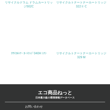
リサイクルドラム ドラムカートリッ
リサイクルトナートナーカートリッジ
ジ502C
322Ⅱ C
<L1> 廃棄物の発生量の削減及びリサイクルの推進、適正
処理を行っている
20.
<L2> 発生する廃棄物の量と種類を把握し、具体的な削
減・リサイクル目標や計画を立てている
生物多様性保全
ﾘｻｲｸﾙﾄﾅｰ ｶｰﾄﾘｯｼﾞ040H ｼｱﾝ
リサイクルトナートナーカートリッジ
329 M
21.
<L1> 「生物多様性保全」に関する取り組み（例：森林保
全活動＜植林、天然林保護、間伐＞、認証品の購入、原材
料のトレーサビリティの確認等）を行っている
地域への貢献
エコ商品ねっと
日本最大級の環境情報データベース
22.
お問い合わせ
<L1> 周辺地域の環境保全活動を行い、自治体や地域団体