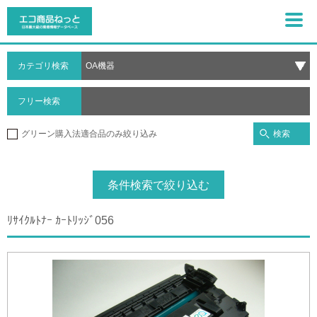
カテゴリ検索
フリー検索
検索
グリーン購入法適合品のみ絞り込み
条件検索で絞り込む
ﾘｻｲｸﾙﾄﾅｰ ｶｰﾄﾘｯｼﾞ056