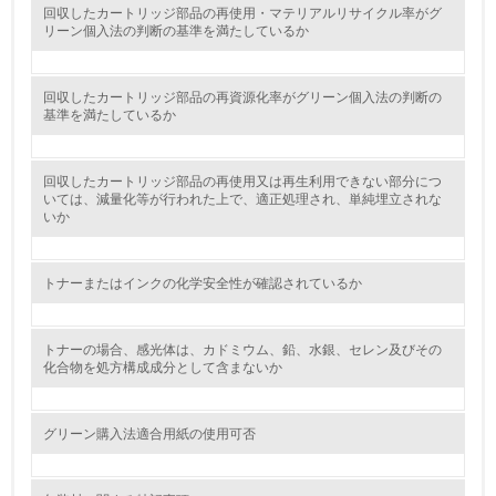
5.
回収したカートリッジ部品の再使用・マテリアルリサイクル率がグ
リーン個入法の判断の基準を満たしているか
環境取り組み体制と成果を定期的に検証して次の活動に活
かしている
回収したカートリッジ部品の再資源化率がグリーン個入法の判断の
6.
基準を満たしているか
従業員が環境方針に基づいて自分の業務の中で行うべき環
境対策を理解し、実践している
回収したカートリッジ部品の再使用又は再生利用できない部分につ
いては、減量化等が行われた上で、適正処理され、単純埋立されな
いか
7.
環境活動に関する規格やプログラムを導入している
トナーまたはインクの化学安全性が確認されているか
8.
第三者認証を取得している
トナーの場合、感光体は、カドミウム、鉛、水銀、セレン及びその
化合物を処方構成成分として含まないか
2.環境への取り組み
グリーン購入法適合用紙の使用可否
資源・エネルギー