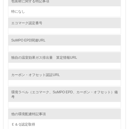
9.
包装材に関する特記事項
<L1> 資源（投入原料、水等）とエネルギー（電力、重
特になし
油、ガス）の使用量削減の取り組みを行っている
エコマーク認定番号
10.
<L2> 資源とエネルギーの使用量の把握をし、具体的な削
SuMPO EPD関連URL
減目標や計画を立てている
環境配慮型製品・サービスの製造・販売
独自の温室効果ガス排出量 算定情報URL
11.
カーボン・オフセット認証URL
<L1> 環境配慮型製品・サービスの製造・販売を積極的に
行っている
環境ラベル（エコマーク、SuMPO EPD、カーボン・オフセット）備
考
12.
<L2> 環境配慮型製品・サービスの製造・販売状況を把握
し、具体的な販売目標や計画を立てている
他の環境配慮特記事項
Ｅ＆Ｑ認定取得
グリーン購入