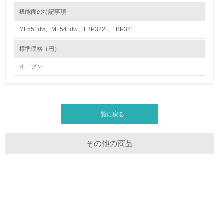
機能面の特記事項
13.
MF551dw、MF541dw、LBP322i、LBP321
<L1> グリーン購入の取り組み方針を有し、グリーン購入
を行っている
標準価格（円）
オープン
14.
<L2> 購入している製品・サービスの量と種類を把握し、
具体的な目標や計画を立てている
一覧に戻る
包装・物流
その他の商品
非該当（包装・物流を必要とする業務を行っていない）
15.
<L1> 環境負荷ができるだけ小さい包装・梱包を行ってい
る
16.