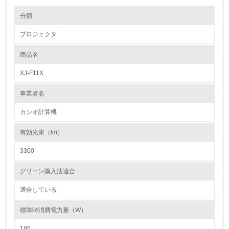
環境の取り組み
分類
プロジェクタ
1.環境取り組み体制
商品名
レベル1
XJ-F11X
1.
事業者名
環境方針を持っている
カシオ計算機
2.
有効光束（lm）
環境対応の責任体制を定めている
3300
3.
グリーン購入法適合
環境問題に関する従業員教育を行っている
適合している
4.
標準時消費電力量（W）
自社に関係する主要な環境法規制を把握し、順守している
195