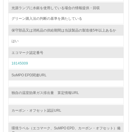
<L2> 環境配慮型製品・サービスの製造・販売状況を把握
光源ランプに水銀を使用している場合の情報提供・回収
し、具体的な販売目標や計画を立てている
グリーン購入法の判断の基準を満たしている
グリーン購入
保守部品又は消耗品の供給期間は当該製品の製造後5年以上あるか
13.
はい
<L1> グリーン購入の取り組み方針を有し、グリーン購入
エコマーク認定番号
を行っている
18145009
14.
SuMPO EPD関連URL
<L2> 購入している製品・サービスの量と種類を把握し、
具体的な目標や計画を立てている
独自の温室効果ガス排出量 算定情報URL
包装・物流
カーボン・オフセット認証URL
非該当（包装・物流を必要とする業務を行っていない）
環境ラベル（エコマーク、SuMPO EPD、カーボン・オフセット）備
15.