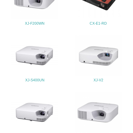
22.
<L1> 周辺地域の環境保全活動を行い、自治体や地域団体
XJ-F200WN
CX-E1-RD
の活動に積極的に参加している
3.社会面の取り組み
23.
<L1> 「人権・労働等」に関する方針、規定等を持ってい
る
XJ-S400UN
XJ-V2
24.
<L1> 「公正・適正な取引」に関する方針、規定等を持っ
ている
25.
<L1> 「情報セキュリティ」に関する方針、規定等を持っ
ている