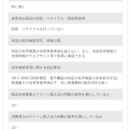
2.環境への取り組み
特に無し
資源・エネルギー
使用済み製品の回収・リサイクル・部品再使用
9.
回収・リサイクルを行っていない
<L1> 資源（投入原料、水等）とエネルギー（電力、重
特定の化学物質対応、情報公開
油、ガス）の使用量削減の取り組みを行っている
特定の化学物質が含有率基準値を超えない。また、当該化学物質の
10.
含有情報がウエブサイト等で容易に確認できる
<L2> 資源とエネルギーの使用量の把握をし、具体的な削
化学物質管理に関する特記事項
減目標や計画を立てている
JIS C 0950:2008(電気・電子機器の特定の化学物質の含有表示方法)
附属書Ａの含有率基準値以下、但し附属書Bの除外項目を除く
環境配慮型製品・サービスの製造・販売
製品本体重量がグリーン購入法の判断の基準を満たしているか
11.
はい
<L1> 環境配慮型製品・サービスの製造・販売を積極的に
行っている
消費電力がグリーン購入法の判断の基準を満たしているか
12.
はい