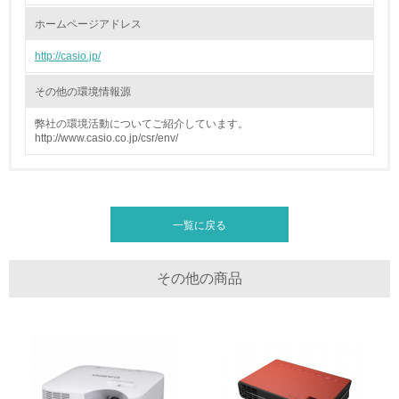
ホームページアドレス
廃棄物
http://casio.jp/
19.
その他の環境情報源
<L1> 廃棄物の発生量の削減及びリサイクルの推進、適正
処理を行っている
弊社の環境活動についてご紹介しています。
http://www.casio.co.jp/csr/env/
20.
<L2> 発生する廃棄物の量と種類を把握し、具体的な削
減・リサイクル目標や計画を立てている
一覧に戻る
生物多様性保全
その他の商品
21.
<L1> 「生物多様性保全」に関する取り組み（例：森林保
全活動＜植林、天然林保護、間伐＞、認証品の購入、原材
料のトレーサビリティの確認等）を行っている
地域への貢献