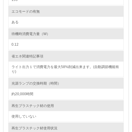
レベル2
エコモードの有無
ある
5.
待機時消費電力量（W）
環境取り組み体制と成果を定期的に検証して次の活動に活
かしている
0.12
6.
省エネ関連特記事項
従業員が環境方針に基づいて自分の業務の中で行うべき環
境対策を理解し、実践している
ライト出力１で消費電力を最大58%削減出来ます。(自動調節機能有
り)
7.
光源ランプの交換時期（時間）
環境活動に関する規格やプログラムを導入している
約20,000時間
→ 導入している規格名
再生プラスチック材の使用
8.
使用していない
第三者認証を取得している
再生プラスチック材使用状況