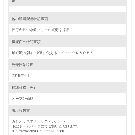
考
<L1> 環境負荷ができるだけ小さい包装・梱包を行ってい
る
他の環境配慮特記事項
16.
長寿命且つ水銀フリーの光源を採用
<L2> 環境負荷ができるだけ小さい物流を行っている
機能面の特記事項
化学物質
最短5秒起動、快適に使えるクイックＯＮ＆ＯＦＦ
発売開始時期
非該当（化学物質を使用していない）
2019年4月
17.
標準価格（円）
<L1> 化学物質の使用量及び外部（大気・水・土壌）への
オープン価格
排出量削減の取り組みを行っている
環境報告書
18.
カシオサステナビリティレポート
<L2> 化学物質の使用量及び外部への排出量を把握し、具
下記ホームページにてご覧いただけます。
体的な削減目標や計画を立てている
http://www.casio.co.jp/csr/report/