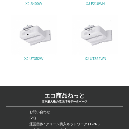
XJ-S400W
XJ-F210WN
4.環境面・社会面の情報公開他
26.
<L1> パンフレットやホームページ等で、自社の環境情報
を積極的に公開・提供している
27.
<L1> パンフレットやホームページ等で、自社の社会的取
XJ-UT352W
XJ-UT352WN
り組みを積極的に公開・提供している
28.
<L2>「２．環境への取り組み」に関する現状の数値や目標
値を公表している
エコ商品ねっと
29.
日本最大級の環境情報データベース
<L2>「３．社会面の取り組み」に関する現状の数値や目標
お問い合わせ
値を公表している
FAQ
運営団体 : グリーン購入ネットワーク ( GPN )