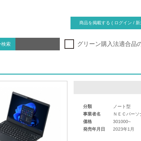
商品を掲載する ( ログイン / 新
グリーン購入法適合品
ー検索
分類
ノート型
事業者名
ＮＥＣパーソ
価格
301000~
発売年月日
2023年1月