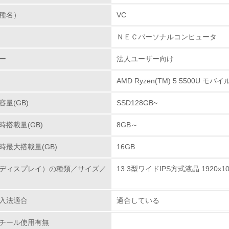
Ｃについては、無償保証サービスとして、全機種に「３
業日出張修理サービス）」を採用しています。この他に
種名）
VC
環境取り組み体制
を準備しています。補修用性能部品供給は、製造停止か
ＮＥＣパーソナルコンピュータ
p://121ware.comあるいは121コンタクトセンター（0
チェック項目
ー
法人ユーザー向け
レベル1
クル設計の内容
AMD Ryzen(TM) 5 5500U モ
の環境設計アセスメントガイドライン(「JEIDA-G-19-
環境方針を持っている
した設計・製造を行っています。使用済み製品をリユー
量(GB)
SSD128GB~
減、リサイクルし難い素材の削減、プラスチック素材へ
環境対応の責任体制を定めている
よう、リサイクル設計に努めています。また、パソコン
搭載量(GB)
8GB～
成の一端も担っています。
環境問題に関する従業員教育を行っている
時最大搭載量(GB)
16GB
自社に関係する主要な環境法規制を把握し、順守している
製品の引取り・再使用・リサイクルの取り組
ディスプレイ）の種類／サイズ／
13.3型ワイドIPS方式液晶 1920x1
、1999年に従来のマテリアルリサイクルを中心とした
レベル2
ムを再構築しました。法人のお客様から使用済みとなっ
入法適合
適合している
再資源化拠点まで回収し、分別された部品・ユニットな
アルミ、銅などの金属類やガラス、プラスチックなどは
環境取り組み体制と成果を定期的に検証して次の活動に活かし
チール使用有無
お客様からのパソコンの回収については、2003年10月