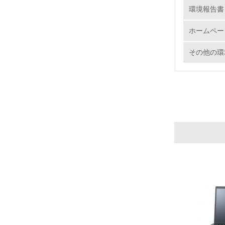
環境報告書
ホームペー
22.
その他の環
3.
No.
23.
24.
25.
4.
No.