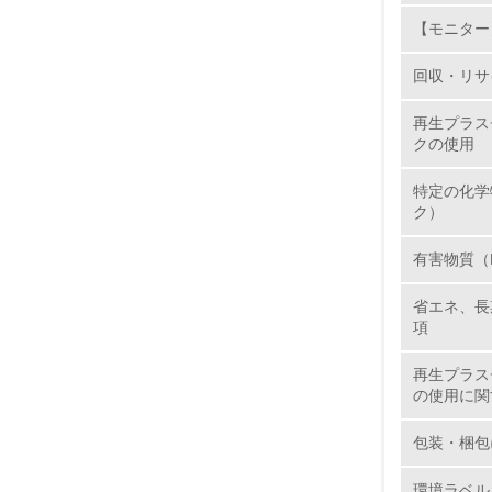
【モニター
11.
回収・リサ
12.
再生プラス
クの使用
特定の化学
13.
ク）
14.
有害物質（
省エネ、長
項
再生プラス
の使用に関
15.
包装・梱包
16.
環境ラベル