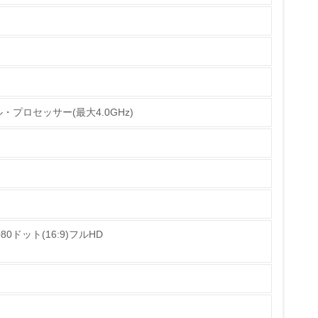
年間標準保証（３年間パーツ保証＋１年目電話診
定額料金で複数年サポートする有償の保守サービ
ら最低５年間保証しています。家庭系ＰＣについ
120-977-121）にて確認することができます。
チェック
バイル・プロセッサー(最大4.0GHz)
2000」)に準拠した、環境アセスメントを実施し、３
ス・リサイクルしやすいようにするために、複合
の材料名表示、ドライバなど一般工具で容易に解
全機種に再生プラスチックを使用し、資源循環型
み
080ドット(16:9)フルHD
仕組みに、３Ｒの施策を新たに導入し、リサイク
たパソコンやコンピュータなどを全国４つのブロ
どは保守用部品として再使用（リユース）するほ
原材料として再資源化（リサイクル）していま
ている
から開始しています。また、 2003年7月から開