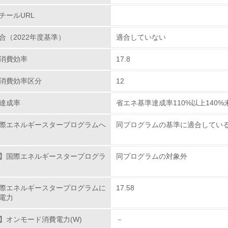
従業員が環境方針に基づいて自分の業務の中で行うべき環境対
人ユーザーを対象とした買い取りサービスにより、再生パ
チールURL
。
環境活動に関する規格やプログラムを導入している
合（2022年度基準）
適合していない
→ 導入している規格名 ISO14001
アルの作成・印刷についての環境配慮
消費効率
17.8
第三者認証を取得している
を電子化（CD-ROM, HDD格納）し、紙使用量の節
極的に行っています。
消費効率区分
12
環境への取り組み
達成率
省エネ基準達成率110%以上140%
チェック項目
際エネルギースタープログラムへ
同プログラムの基準に適合してい
資源・エネルギー
】国際エネルギースタープログラ
同プログラムの対象外
<L1> 資源（投入原料、水等）とエネルギー（電力、重油、ガ
際エネルギースタープログラムに
17.58
<L2> 資源とエネルギーの使用量の把握をし、具体的な削減目
電力
環境配慮型製品・サービスの
】オンモード消費電力(W)
－