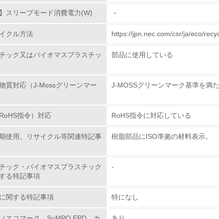
】スリープモード消費電力(W)
－
<L1> 環境配慮型製品・サービスの製造・販売を積極的に行って
イクル方法
https://jpn.nec.com/csr/ja/ec
<L2> 環境配慮型製品・サービスの製造・販売状況を把握し、
チック又はバイオマスプラスチッ
部品に使用している
グリーン購入
物質対応（J-Mossグリーンマー
J-MOSSグリーンマーク基準を満
<L1> グリーン購入の取り組み方針を有し、グリーン購入を行っ
<L2> 購入している製品・サービスの量と種類を把握し、具体
RoHS指令）対応
RoHS指令に対応している
期使用、リサイクル等関連特記事
樹脂部品にISO準拠の材料表示。
包装・物流
非該当（包装・物流を必要とする業務を行っていない）
チック・バイオマスプラスチック
-
する特記事項
<L1> 環境負荷ができるだけ小さい包装・梱包を行っている
に関する特記事項
特になし
<L2> 環境負荷ができるだけ小さい物流を行っている
（エコマーク、SuMPO EPD、カ
あり