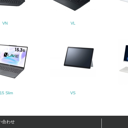
<L1> パンフレットやホームページ等で、自社の環境情報を積
<L1> パンフレットやホームページ等で、自社の社会的取り組
VN
VL
<L2>「２．環境への取り組み」に関する現状の数値や目標値を
<L2>「３．社会面の取り組み」に関する現状の数値や目標値を
サプライヤーへの取り組み
チェック項目
<L2> サプライヤーに対して、環境面・社会面の取り組みに関
15 Slim
VS
境
み
自
い合わせ