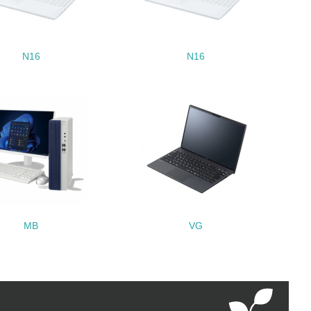
極的に公開・提供している
みを積極的に公開・提供している
N16
N16
公表している
公表している
チェック
する確認・調査を実施している
MB
VG