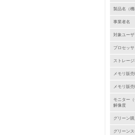
事業系Ｐ
断付翌営
製品名（機
1.
スパック
事業者名
ては、htt
No.
対象ユーザ
リサイ
プロセッサ
JEITA
1.
Ｒに配慮
ストレージ容
素材の削
2.
体できる
メモリ販売時
社会の形
3.
メモリ販売
4.
使用済み
モニター（
NECでは
解像度
ルシステ
グリーン購
ックで、
5.
か、鉄、
グリーンス
す。個人の