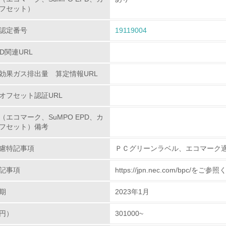
フセット）
化学物質
認定番号
19119004
非該当（化学物質を使用していない）
PD関連URL
<L1> 化学物質の使用量及び外部（大気・水・土壌）への排出
効果ガス排出量 算定情報URL
<L2> 化学物質の使用量及び外部への排出量を把握し、具体的
オフセット認証URL
廃棄物
（エコマーク、SuMPO EPD、カ
フセット）備考
<L1> 廃棄物の発生量の削減及びリサイクルの推進、適正処理
慮特記事項
ＰＣグリーンラベル、エコマーク
<L2> 発生する廃棄物の量と種類を把握し、具体的な削減・リ
記事項
https://jpn.nec.com/bpc/をご
生物多様性保全
期
2023年1月
円）
301000~
<L1> 「生物多様性保全」に関する取り組み（例：森林保全活
購入、原材料のトレーサビリティの確認等）を行っている