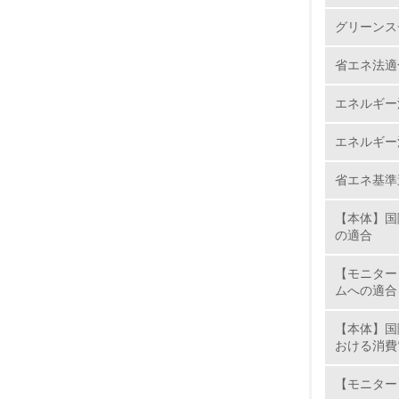
6.
始した個
グリーンス
ています
7.
省エネ法適
マニュ
エネルギー
8.
マニュアル
採用も積
エネルギー
2.
省エネ基準
No.
【本体】国
の適合
【モニター
ムへの適合
9.
【本体】国
10.
おける消費
【モニター