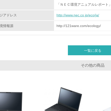
「ＮＥＣ環境アニュアルレポート
地域への貢献
ジアドレス
http://www.nec.co.jp/eco/ja/
<L1> 周辺地域の環境保全活動を行い、自治体や地域団体の活
境情報源
http://121ware.com/ecology/
社会面の取り組み
チェック項目
一覧に戻る
<L1> 「人権・労働等」に関する方針、規定等を持っている
その他の商品
<L1> 「公正・適正な取引」に関する方針、規定等を持っている
<L1> 「情報セキュリティ」に関する方針、規定等を持っている
環境面・社会面の情報公開他
チェック項目