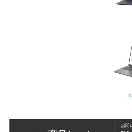
26.
27.
28.
29.
5.
No.
30.
N
その他の環
への取り組
についての
由記載
お問