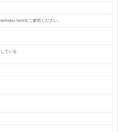
いる
o/recycle/index.htmlをご参照ください。
具体的な販売目標や計画を立てている
たしている
ている
的な目標や計画を立てている