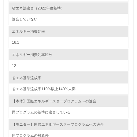
省エネ法適合（2022年度基準）
資源・エネルギー
適合していない
9.
エネルギー消費効率
<L1> 資源（投入原料、水等）とエネルギー（電力、重
油、ガス）の使用量削減の取り組みを行っている
16.1
10.
エネルギー消費効率区分
12
<L2> 資源とエネルギーの使用量の把握をし、具体的な削
減目標や計画を立てている
省エネ基準達成率
環境配慮型製品・サービスの製造・販売
省エネ基準達成率110%以上140%未満
11.
【本体】国際エネルギースタープログラムへの適合
<L1> 環境配慮型製品・サービスの製造・販売を積極的に
同プログラムの基準に適合している
行っている
【モニター】国際エネルギースタープログラムへの適合
12.
同プログラムの対象外