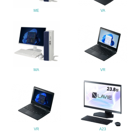
ME
VA
30.
<L2> サプライヤーに対して、環境面・社会面の取り組み
に関する確認・調査を実施している
その他の環境への取り組みについての自由記載
MA
VR
事業者属性
業種
製造業
従業員数
-
VR
A23
問合せ先