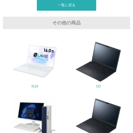
一覧に戻る
4.環境面・社会面の情報公開他
26.
その他の商品
<L1> パンフレットやホームページ等で、自社の環境情報
を積極的に公開・提供している
27.
<L1> パンフレットやホームページ等で、自社の社会的取
り組みを積極的に公開・提供している
28.
<L2>「２．環境への取り組み」に関する現状の数値や目標
N16
VD
値を公表している
29.
<L2>「３．社会面の取り組み」に関する現状の数値や目標
値を公表している
5.サプライヤーへの取り組み