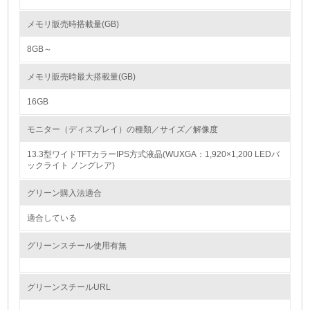
ル）しています。個人のお客様からのパソコンの回収については、2003
年10月から開始しています。また、 2003年7月から開始した個人ユーザ
レベル2
ーを対象とした買い取りサービスにより、再生パソコン（NECリフレッシ
メモリ販売時搭載量(GB)
ュＰＣ）として販売しています。
8GB～
5.
マニュアルの作成・印刷についての環境配慮
メモリ販売時最大搭載量(GB)
環境取り組み体制と成果を定期的に検証して次の活動に活
マニュアルを電子化（CD-ROM, HDD格納）し、紙使用量の節約に努めて
かしている
います。また、再生紙や大豆油インキの採用も積極的に行っています。
16GB
6.
モニター（ディスプレイ）の種類／サイズ／解像度
従業員が環境方針に基づいて自分の業務の中で行うべき環
境対策を理解し、実践している
13.3型ワイドTFTカラーIPS方式液晶(WUXGA：1,920×1,200 LEDバ
ックライト ノングレア)
7.
グリーン購入法適合
環境活動に関する規格やプログラムを導入している
適合している
→ 導入している規格名 ISO14001
グリーンスチール使用有無
8.
第三者認証を取得している
グリーンスチールURL
2.環境への取り組み