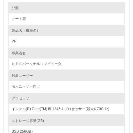
環境の取り組み
長期使用のための修理体制について
分類
事業系ＰＣについては、無償保証サービスとして、全機種に「３年間標準
保証（３年間パーツ保証＋１年目電話診断付翌営業日出張修理サービ
ノート型
ス）」を採用しています。この他に定額料金で複数年サポートする有償の
1.環境取り組み体制
保守サービスパックを準備しています。補修用性能部品供給は、製造停止
から最低５年間保証しています。家庭系ＰＣについては、
製品名（機種名）
レベル1
http://121ware.comあるいは121コンタクトセンター（0120-977-121）に
て確認することができます。
VN
1.
リサイクル設計の内容
事業者名
環境方針を持っている
JEITAの環境設計アセスメントガイドライン(「JEIDA-G-19-2000」)に準
拠した、環境アセスメントを実施し、３Ｒに配慮した設計・製造を行って
ＮＥＣパーソナルコンピュータ
います。使用済み製品をリユース・リサイクルしやすいようにするため
2.
に、複合素材の削減、リサイクルし難い素材の削減、プラスチック素材へ
対象ユーザー
の材料名表示、ドライバなど一般工具で容易に解体できるよう、リサイク
環境対応の責任体制を定めている
ル設計に努めています。また、パソコン全機種に再生プラスチックを使用
し、資源循環型社会の形成の一端も担っています。
法人ユーザー向け
3.
プロセッサ
使用済み製品の引取り・再使用・リサイクルの取り組み
環境問題に関する従業員教育を行っている
NECでは、1999年に従来のマテリアルリサイクルを中心とした仕組み
インテル(R) Core(TM) i5-1345U プロセッサー(最大4.70GHz)
に、３Ｒの施策を新たに導入し、リサイクルシステムを再構築しました。
法人のお客様から使用済みとなったパソコンやコンピュータなどを全国４
4.
つのブロックで、再資源化拠点まで回収し、分別された部品・ユニットな
ストレージ容量(GB)
どは保守用部品として再使用（リユース）するほか、鉄、アルミ、銅など
自社に関係する主要な環境法規制を把握し、順守している
の金属類やガラス、プラスチックなどは原材料として再資源化（リサイク
SSD 256GB~