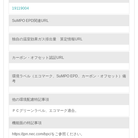
廃棄物
19119004
SuMPO EPD関連URL
19.
<L1> 廃棄物の発生量の削減及びリサイクルの推進、適正
処理を行っている
独自の温室効果ガス排出量 算定情報URL
20.
カーボン・オフセット認証URL
<L2> 発生する廃棄物の量と種類を把握し、具体的な削
減・リサイクル目標や計画を立てている
環境ラベル（エコマーク、SuMPO EPD、カーボン・オフセット）備
考
生物多様性保全
21.
他の環境配慮特記事項
<L1> 「生物多様性保全」に関する取り組み（例：森林保
ＰＣグリーンラベル、エコマーク適合。
全活動＜植林、天然林保護、間伐＞、認証品の購入、原材
料のトレーサビリティの確認等）を行っている
機能面の特記事項
https://jpn.nec.com/bpc/をご参照ください。
地域への貢献