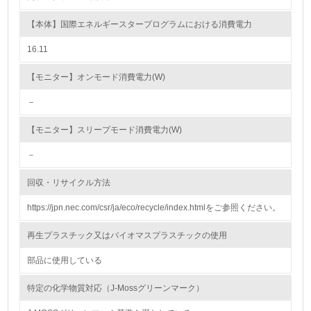
<L2> 環境配慮型製品・サービスの製造・販売状況を把握
し、具体的な販売目標や計画を立てている
【本体】国際エネルギースタープログラムにおける消費電力
16.11
グリーン購入
【モニター】オンモード消費電力(W)
13.
－
<L1> グリーン購入の取り組み方針を有し、グリーン購入
を行っている
【モニター】スリープモード消費電力(W)
14.
－
<L2> 購入している製品・サービスの量と種類を把握し、
回収・リサイクル方法
具体的な目標や計画を立てている
https://jpn.nec.com/csr/ja/eco/recycle/index.htmlをご参照ください。
包装・物流
再生プラスチック又はバイオマスプラスチックの使用
部品に使用している
非該当（包装・物流を必要とする業務を行っていない）
特定の化学物質対応（J-Mossグリーンマーク）
15.