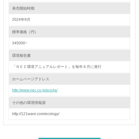
発売開始時期
22.
2024年9月
<L1> 周辺地域の環境保全活動を行い、自治体や地域団体
の活動に積極的に参加している
標準価格（円）
345000~
3.社会面の取り組み
環境報告書
23.
「ＮＥＣ環境アニュアルレポート」を毎年６月に発行
<L1> 「人権・労働等」に関する方針、規定等を持ってい
る
ホームページアドレス
24.
http://www.nec.co.jp/eco/ja/
<L1> 「公正・適正な取引」に関する方針、規定等を持っ
ている
その他の環境情報源
http://121ware.com/ecology/
25.
<L1> 「情報セキュリティ」に関する方針、規定等を持っ
ている