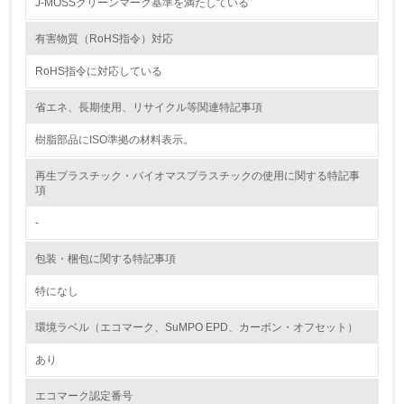
J-MOSSグリーンマーク基準を満たしている
<L1> 環境負荷ができるだけ小さい包装・梱包を行ってい
る
有害物質（RoHS指令）対応
RoHS指令に対応している
16.
<L2> 環境負荷ができるだけ小さい物流を行っている
省エネ、長期使用、リサイクル等関連特記事項
樹脂部品にISO準拠の材料表示。
化学物質
再生プラスチック・バイオマスプラスチックの使用に関する特記事
項
非該当（化学物質を使用していない）
-
17.
包装・梱包に関する特記事項
<L1> 化学物質の使用量及び外部（大気・水・土壌）への
特になし
排出量削減の取り組みを行っている
環境ラベル（エコマーク、SuMPO EPD、カーボン・オフセット）
18.
あり
<L2> 化学物質の使用量及び外部への排出量を把握し、具
体的な削減目標や計画を立てている
エコマーク認定番号