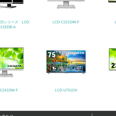
地域への貢献
1EDシリーズ LCD-
LCD-C221DW-F
<L1> 周辺地域の環境保全活動を行い、自治体や地域団体の活
221EDB-A
社会面の取り組み
チェック項目
<L1> 「人権・労働等」に関する方針、規定等を持っている
<L1> 「公正・適正な取引」に関する方針、規定等を持っている
<L1> 「情報セキュリティ」に関する方針、規定等を持っている
-C241DW-F
LCD-U751DX
環境面・社会面の情報公開他
チェック項目