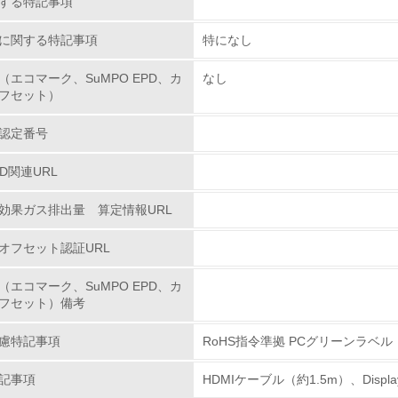
する特記事項
<L1> 環境配慮型製品・サービスの製造・販売を積極的に行って
に関する特記事項
特になし
<L2> 環境配慮型製品・サービスの製造・販売状況を把握し、
（エコマーク、SuMPO EPD、カ
なし
フセット）
グリーン購入
認定番号
<L1> グリーン購入の取り組み方針を有し、グリーン購入を行っ
PD関連URL
<L2> 購入している製品・サービスの量と種類を把握し、具体
効果ガス排出量 算定情報URL
オフセット認証URL
包装・物流
（エコマーク、SuMPO EPD、カ
非該当（包装・物流を必要とする業務を行っていない）
フセット）備考
<L1> 環境負荷ができるだけ小さい包装・梱包を行っている
慮特記事項
RoHS指令準拠 PCグリーンラベル
<L2> 環境負荷ができるだけ小さい物流を行っている
記事項
HDMIケーブル（約1.5m）、Displ