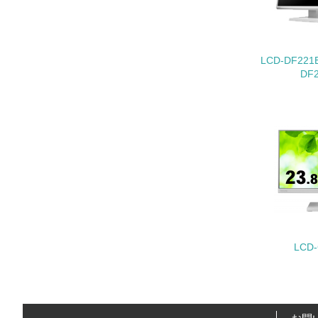
LCD-DF22
22.
DF
3.
No.
23.
24.
25.
LCD
4.
No.