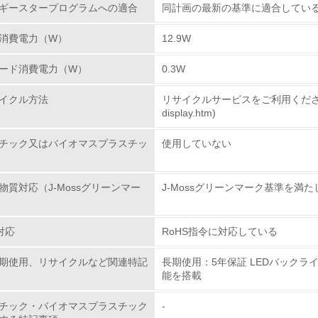
ギースタープログラムへの適合
同計画の最新の基準に適合してい
従業員が環境方針に基づいて自分の業務の中で行うべき環境対
消費電力（W）
12.9W
環境活動に関する規格やプログラムを導入している
→ 導入している規格名
ード消費電力（W）
0.3W
第三者認証を取得している
イクル方法
リサイクルサービスをご利用ください。(https:
display.htm)
環境への取り組み
チック又はバイオマスプラスチッ
使用していない
チェック項目
物質対応（J-Mossグリーンマー
J-Mossグリーンマーク基準を満
資源・エネルギー
対応
RoHS指令に対応している
<L1> 資源（投入原料、水等）とエネルギー（電力、重油、ガ
期使用、リサイクルなど関連特記
長期使用：5年保証 LEDバック
<L2> 資源とエネルギーの使用量の把握をし、具体的な削減目
能を搭載
環境配慮型製品・サービスの
チック・バイオマスプラスチック
-