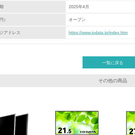
期
2025年4月
化学物質
円）
オープン
非該当（化学物質を使用していない）
ジアドレス
https://www.iodata.jp/index.htm
<L1> 化学物質の使用量及び外部（大気・水・土壌）への排出
<L2> 化学物質の使用量及び外部への排出量を把握し、具体的
一覧に戻る
廃棄物
その他の商品
<L1> 廃棄物の発生量の削減及びリサイクルの推進、適正処理
<L2> 発生する廃棄物の量と種類を把握し、具体的な削減・リ
生物多様性保全
<L1> 「生物多様性保全」に関する取り組み（例：森林保全活
購入、原材料のトレーサビリティの確認等）を行っている