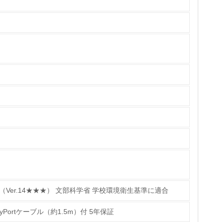
いる
具体的な販売目標や計画を立てている
ている
的な目標や計画を立てている
 （Ver.14★★★） 文部科学省 学校環境衛生基準に適合
ayPortケーブル（約1.5m）付 5年保証