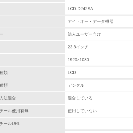
LCD-D242SA
環境取り組み体制
アイ・オー・データ機器
チェック項目
ー
法人ユーザー向け
レベル1
23.8インチ
環境方針を持っている
1920×1080
環境対応の責任体制を定めている
種類
LCD
環境問題に関する従業員教育を行っている
種類
デジタル
自社に関係する主要な環境法規制を把握し、順守している
入法適合
適合している
レベル2
チール使用有無
使用していない
チールURL
環境取り組み体制と成果を定期的に検証して次の活動に活かし