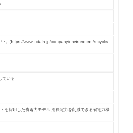
る
策を理解し、実践している
//www.iodata.jp/company/environment/recycle/
チェック
たしている
ス）の使用量削減の取り組みを行っている
ライトを採用した省電力モデル 消費電力を削減できる省電力機
標や計画を立てている
製造・販売