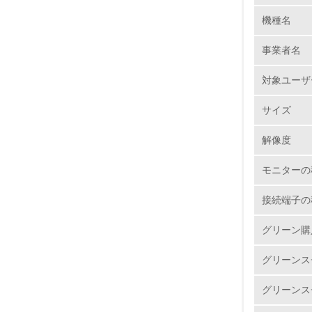
機種名
1.
事業者名
No.
対象ユーザ
サイズ
1.
解像度
2.
モニターの
3.
接続端子の
4.
グリーン購
グリーンス
グリーンス
5.