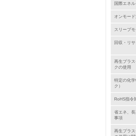
国際エネル
6.
オンモード
7.
スリープモ
8.
回収・リサ
2.
再生プラス
クの使用
No.
特定の化学
ク）
RoHS指令
9.
省エネ、長
10.
事項
再生プラス