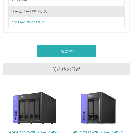
地域への貢献
ホームページアドレス
22.
https://www.iodata.jp/
<L1> 周辺地域の環境保全活動を行い、自治体や地域団体
の活動に積極的に参加している
3.社会面の取り組み
一覧に戻る
23.
<L1> 「人権・労働等」に関する方針、規定等を持ってい
その他の商品
る
24.
<L1> 「公正・適正な取引」に関する方針、規定等を持っ
ている
25.
<L1> 「情報セキュリティ」に関する方針、規定等を持っ
ている
HDL4-Z25WATBシリーズ HDL4-
HDL2-Z22SATBシリーズ HDL2-