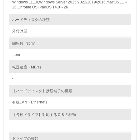
Windows 11,10,Windows Server 2025/2022/2019/2016,macOS 11～
26,Chrome OS,iPadOS 14.0～26
レベル2
ハードディスクの種類
5.
外付け型
環境取り組み体制と成果を定期的に検証して次の活動に活
回転数（rpm）
かしている
-rpm
6.
転送速度（MB/s）
従業員が環境方針に基づいて自分の業務の中で行うべき環
境対策を理解し、実践している
-
7.
【ハードディスク】接続端子の種類
環境活動に関する規格やプログラムを導入している
有線LAN（Ethernet）
→ 導入している規格名
【各種ドライブ】対応するＯＳの種類
8.
-
第三者認証を取得している
ドライブの種類