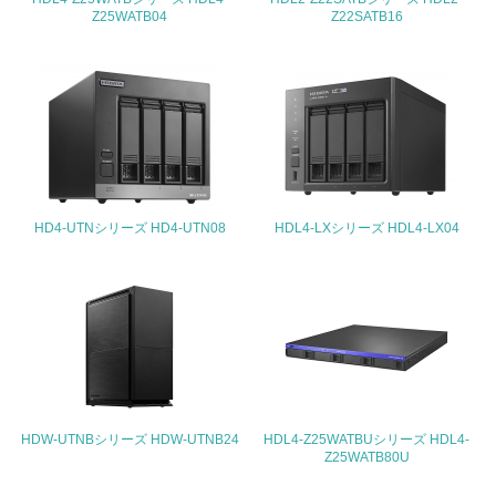
Z25WATB04
Z22SATB16
4.環境面・社会面の情報公開他
26.
<L1> パンフレットやホームページ等で、自社の環境情報
を積極的に公開・提供している
27.
<L1> パンフレットやホームページ等で、自社の社会的取
HD4-UTNシリーズ HD4-UTN08
HDL4-LXシリーズ HDL4-LX04
り組みを積極的に公開・提供している
28.
<L2>「２．環境への取り組み」に関する現状の数値や目標
値を公表している
29.
<L2>「３．社会面の取り組み」に関する現状の数値や目標
HDW-UTNBシリーズ HDW-UTNB24
HDL4-Z25WATBUシリーズ HDL4-
値を公表している
Z25WATB80U