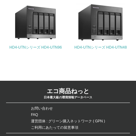
5.サプライヤーへの取り組み
30.
<L2> サプライヤーに対して、環境面・社会面の取り組み
に関する確認・調査を実施している
事業者属性
HD4-UTNシリーズ HD4-UTN96
HD4-UTNシリーズ HD4-UTN48
業種
-
従業員数
エコ商品ねっと
-
日本最大級の環境情報データベース
問合せ先
お問い合わせ
FAQ
TEL
運営団体 : グリーン購入ネットワーク ( GPN )
ご利用にあたっての留意事項
-