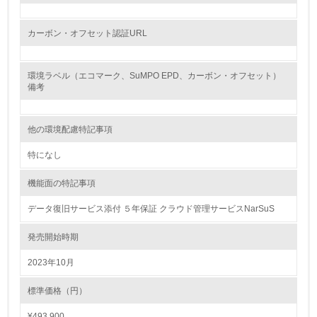
廃棄物
カーボン・オフセット認証URL
19.
環境ラベル（エコマーク、SuMPO EPD、カーボン・オフセット）
<L1> 廃棄物の発生量の削減及びリサイクルの推進、適正
備考
処理を行っている
20.
他の環境配慮特記事項
<L2> 発生する廃棄物の量と種類を把握し、具体的な削
特になし
減・リサイクル目標や計画を立てている
機能面の特記事項
生物多様性保全
データ復旧サービス添付 ５年保証 クラウド管理サービスNarSuS
21.
発売開始時期
<L1> 「生物多様性保全」に関する取り組み（例：森林保
2023年10月
全活動＜植林、天然林保護、間伐＞、認証品の購入、原材
料のトレーサビリティの確認等）を行っている
標準価格（円）
¥493,900