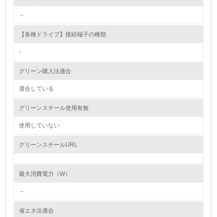
2.環境への取り組み
－
資源・エネルギー
【各種ドライブ】接続端子の種類
9.
-
<L1> 資源（投入原料、水等）とエネルギー（電力、重
グリーン購入法適合
油、ガス）の使用量削減の取り組みを行っている
適合している
10.
グリーンスチール使用有無
<L2> 資源とエネルギーの使用量の把握をし、具体的な削
減目標や計画を立てている
使用していない
環境配慮型製品・サービスの製造・販売
グリーンスチールURL
11.
最大消費電力（W）
<L1> 環境配慮型製品・サービスの製造・販売を積極的に
行っている
－
省エネ法適合
12.