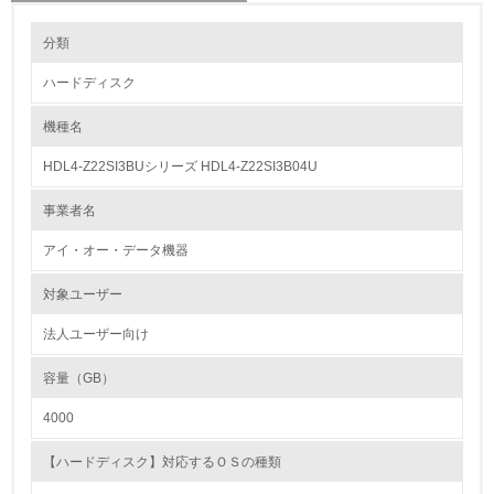
環境の取り組み
分類
ハードディスク
1.環境取り組み体制
機種名
レベル1
HDL4-Z22SI3BUシリーズ HDL4-Z22SI3B04U
1.
事業者名
環境方針を持っている
アイ・オー・データ機器
2.
対象ユーザー
環境対応の責任体制を定めている
法人ユーザー向け
3.
容量（GB）
環境問題に関する従業員教育を行っている
4000
4.
【ハードディスク】対応するＯＳの種類
自社に関係する主要な環境法規制を把握し、順守している