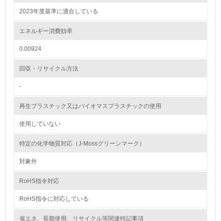
2023年度基準に適合している
<L2> 環境配慮型製品・サービスの製造・販売状況を把握
し、具体的な販売目標や計画を立てている
エネルギー消費効率
グリーン購入
0.00924
13.
回収・リサイクル方法
-
<L1> グリーン購入の取り組み方針を有し、グリーン購入
を行っている
再生プラスチック又はバイオマスプラスチックの使用
14.
使用していない
<L2> 購入している製品・サービスの量と種類を把握し、
具体的な目標や計画を立てている
特定の化学物質対応（J-Mossグリーンマーク）
対象外
包装・物流
RoHS指令対応
RoHS指令に対応している
非該当（包装・物流を必要とする業務を行っていない）
省エネ、長期使用、リサイクル等関連特記事項
15.