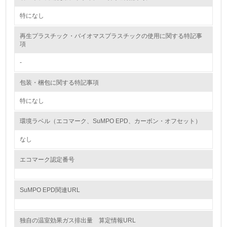
特になし
<L1> 環境負荷ができるだけ小さい包装・梱包を行ってい
る
再生プラスチック・バイオマスプラスチックの使用に関する特記事
項
16.
-
<L2> 環境負荷ができるだけ小さい物流を行っている
包装・梱包に関する特記事項
化学物質
特になし
環境ラベル（エコマーク、SuMPO EPD、カーボン・オフセット）
非該当（化学物質を使用していない）
なし
17.
エコマーク認定番号
<L1> 化学物質の使用量及び外部（大気・水・土壌）への
排出量削減の取り組みを行っている
SuMPO EPD関連URL
18.
<L2> 化学物質の使用量及び外部への排出量を把握し、具
独自の温室効果ガス排出量 算定情報URL
体的な削減目標や計画を立てている