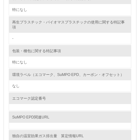
特になし
<L1> 環境負荷ができるだけ小さい包装・梱包を行ってい
る
再生プラスチック・バイオマスプラスチックの使用に関する特記事
項
16.
-
<L2> 環境負荷ができるだけ小さい物流を行っている
包装・梱包に関する特記事項
化学物質
特になし
環境ラベル（エコマーク、SuMPO EPD、カーボン・オフセット）
非該当（化学物質を使用していない）
なし
17.
エコマーク認定番号
<L1> 化学物質の使用量及び外部（大気・水・土壌）への
排出量削減の取り組みを行っている
SuMPO EPD関連URL
18.
<L2> 化学物質の使用量及び外部への排出量を把握し、具
独自の温室効果ガス排出量 算定情報URL
体的な削減目標や計画を立てている