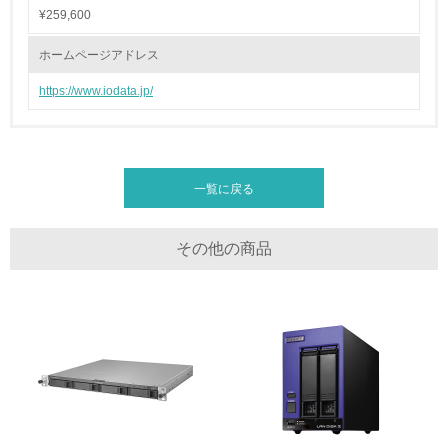
地域への貢献
¥259,600
22.
ホームページアドレス
<L1> 周辺地域の環境保全活動を行い、自治体や地域団体
https://www.iodata.jp/
の活動に積極的に参加している
3.社会面の取り組み
一覧に戻る
23.
<L1> 「人権・労働等」に関する方針、規定等を持ってい
る
その他の商品
24.
<L1> 「公正・適正な取引」に関する方針、規定等を持っ
ている
25.
<L1> 「情報セキュリティ」に関する方針、規定等を持っ
ている