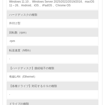
Windows 11.10 、Windows Server 2025/2022/2019/2016、macOS
11～26、Android、iOS 、iPadOS 、Chrome OS
レベル2
ハードディスクの種類
5.
外付け型
環境取り組み体制と成果を定期的に検証して次の活動に活
回転数（rpm）
かしている
-rpm
6.
転送速度（MB/s）
従業員が環境方針に基づいて自分の業務の中で行うべき環
境対策を理解し、実践している
-
7.
【ハードディスク】接続端子の種類
環境活動に関する規格やプログラムを導入している
有線LAN（Ethernet）
→ 導入している規格名
【各種ドライブ】対応するＯＳの種類
8.
-
第三者認証を取得している
ドライブの種類