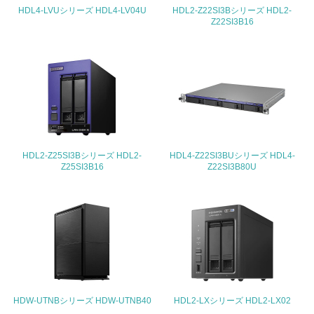
HDL4-LVUシリーズ HDL4-LV04U
HDL2-Z22SI3Bシリーズ HDL2-
Z22SI3B16
4.環境面・社会面の情報公開他
26.
<L1> パンフレットやホームページ等で、自社の環境情報
を積極的に公開・提供している
27.
<L1> パンフレットやホームページ等で、自社の社会的取
り組みを積極的に公開・提供している
HDL2-Z25SI3Bシリーズ HDL2-
HDL4-Z22SI3BUシリーズ HDL4-
Z25SI3B16
Z22SI3B80U
28.
<L2>「２．環境への取り組み」に関する現状の数値や目標
値を公表している
29.
<L2>「３．社会面の取り組み」に関する現状の数値や目標
値を公表している
HDW-UTNBシリーズ HDW-UTNB40
HDL2-LXシリーズ HDL2-LX02