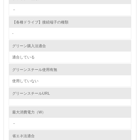
2.環境への取り組み
－
資源・エネルギー
【各種ドライブ】接続端子の種類
9.
-
<L1> 資源（投入原料、水等）とエネルギー（電力、重
グリーン購入法適合
油、ガス）の使用量削減の取り組みを行っている
適合している
10.
グリーンスチール使用有無
<L2> 資源とエネルギーの使用量の把握をし、具体的な削
減目標や計画を立てている
使用していない
環境配慮型製品・サービスの製造・販売
グリーンスチールURL
11.
最大消費電力（W）
<L1> 環境配慮型製品・サービスの製造・販売を積極的に
行っている
－
省エネ法適合
12.