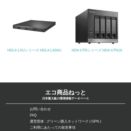
5.サプライヤーへの取り組み
30.
<L2> サプライヤーに対して、環境面・社会面の取り組み
に関する確認・調査を実施している
事業者属性
HDL4-LXUシリーズ HDL4-LX04U
HD4-UTNシリーズ HD4-UTN16
業種
-
従業員数
-
エコ商品ねっと
日本最大級の環境情報データベース
問合せ先
お問い合わせ
FAQ
TEL
運営団体 : グリーン購入ネットワーク ( GPN )
-
ご利用にあたっての留意事項