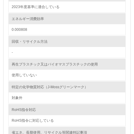
2023年度基準に適合している
<L2> 環境配慮型製品・サービスの製造・販売状況を把握
し、具体的な販売目標や計画を立てている
エネルギー消費効率
グリーン購入
0.000808
13.
回収・リサイクル方法
-
<L1> グリーン購入の取り組み方針を有し、グリーン購入
を行っている
再生プラスチック又はバイオマスプラスチックの使用
14.
使用していない
<L2> 購入している製品・サービスの量と種類を把握し、
具体的な目標や計画を立てている
特定の化学物質対応（J-Mossグリーンマーク）
対象外
包装・物流
RoHS指令対応
RoHS指令に対応している
非該当（包装・物流を必要とする業務を行っていない）
省エネ、長期使用、リサイクル等関連特記事項
15.