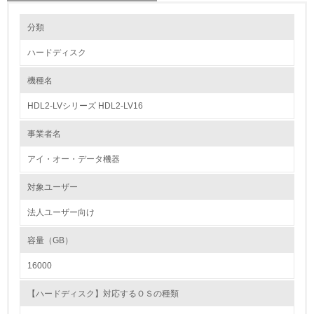
環境の取り組み
分類
ハードディスク
1.環境取り組み体制
機種名
レベル1
HDL2-LVシリーズ HDL2-LV16
1.
事業者名
環境方針を持っている
アイ・オー・データ機器
2.
対象ユーザー
環境対応の責任体制を定めている
法人ユーザー向け
3.
容量（GB）
環境問題に関する従業員教育を行っている
16000
4.
【ハードディスク】対応するＯＳの種類
自社に関係する主要な環境法規制を把握し、順守している