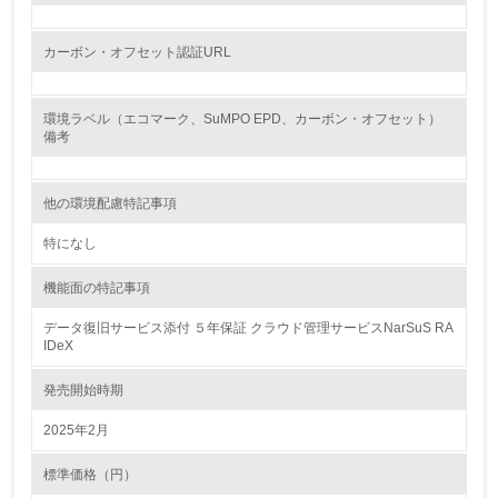
廃棄物
カーボン・オフセット認証URL
19.
環境ラベル（エコマーク、SuMPO EPD、カーボン・オフセット）
<L1> 廃棄物の発生量の削減及びリサイクルの推進、適正
備考
処理を行っている
20.
他の環境配慮特記事項
<L2> 発生する廃棄物の量と種類を把握し、具体的な削
特になし
減・リサイクル目標や計画を立てている
機能面の特記事項
生物多様性保全
データ復旧サービス添付 ５年保証 クラウド管理サービスNarSuS RA
IDeX
21.
発売開始時期
<L1> 「生物多様性保全」に関する取り組み（例：森林保
全活動＜植林、天然林保護、間伐＞、認証品の購入、原材
2025年2月
料のトレーサビリティの確認等）を行っている
標準価格（円）