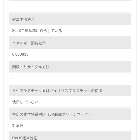
<L1> 環境配慮型製品・サービスの製造・販売を積極的に
行っている
－
省エネ法適合
12.
2023年度基準に適合している
<L2> 環境配慮型製品・サービスの製造・販売状況を把握
し、具体的な販売目標や計画を立てている
エネルギー消費効率
グリーン購入
0.000835
13.
回収・リサイクル方法
-
<L1> グリーン購入の取り組み方針を有し、グリーン購入
を行っている
再生プラスチック又はバイオマスプラスチックの使用
14.
使用していない
<L2> 購入している製品・サービスの量と種類を把握し、
具体的な目標や計画を立てている
特定の化学物質対応（J-Mossグリーンマーク）
対象外
包装・物流
RoHS指令対応