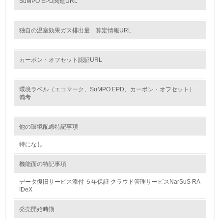
SuMPO EPD関連URL
18.
<L2> 化学物質の使用量及び外部への排出量を把握し、具
独自の温室効果ガス排出量 算定情報URL
体的な削減目標や計画を立てている
廃棄物
カーボン・オフセット認証URL
19.
環境ラベル（エコマーク、SuMPO EPD、カーボン・オフセット）
<L1> 廃棄物の発生量の削減及びリサイクルの推進、適正
備考
処理を行っている
20.
他の環境配慮特記事項
<L2> 発生する廃棄物の量と種類を把握し、具体的な削
特になし
減・リサイクル目標や計画を立てている
機能面の特記事項
生物多様性保全
データ復旧サービス添付 ５年保証 クラウド管理サービスNarSuS RA
IDeX
21.
発売開始時期
<L1> 「生物多様性保全」に関する取り組み（例：森林保