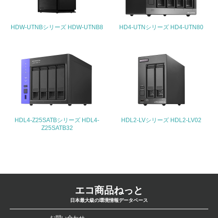
<L2>「３．社会面の取り組み」に関する現状の数値や目標
値を公表している
HDW-UTNBシリーズ HDW-UTNB8
HD4-UTNシリーズ HD4-UTN80
5.サプライヤーへの取り組み
30.
<L2> サプライヤーに対して、環境面・社会面の取り組み
に関する確認・調査を実施している
事業者属性
HDL4-Z25SATBシリーズ HDL4-
HDL2-LVシリーズ HDL2-LV02
Z25SATB32
業種
-
従業員数
-
エコ商品ねっと
日本最大級の環境情報データベース
問合せ先