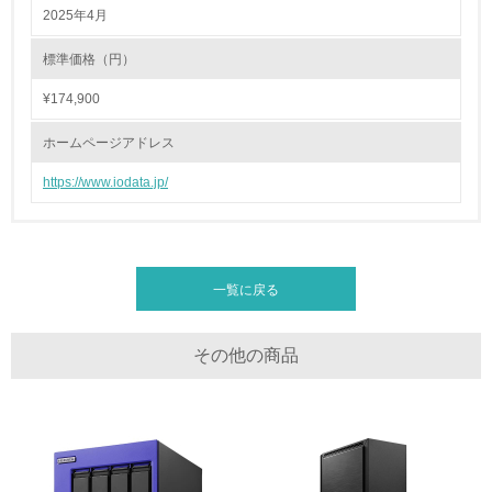
全活動＜植林、天然林保護、間伐＞、認証品の購入、原材
2025年4月
料のトレーサビリティの確認等）を行っている
標準価格（円）
地域への貢献
¥174,900
22.
ホームページアドレス
<L1> 周辺地域の環境保全活動を行い、自治体や地域団体
https://www.iodata.jp/
の活動に積極的に参加している
3.社会面の取り組み
一覧に戻る
23.
<L1> 「人権・労働等」に関する方針、規定等を持ってい
る
その他の商品
24.
<L1> 「公正・適正な取引」に関する方針、規定等を持っ
ている