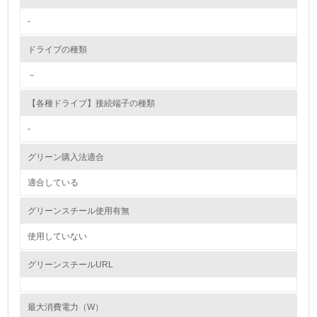
-
第三者認証を取得している
ドライブの種類
2.環境への取り組み
－
資源・エネルギー
【各種ドライブ】接続端子の種類
9.
-
<L1> 資源（投入原料、水等）とエネルギー（電力、重
グリーン購入法適合
油、ガス）の使用量削減の取り組みを行っている
適合している
10.
グリーンスチール使用有無
<L2> 資源とエネルギーの使用量の把握をし、具体的な削
減目標や計画を立てている
使用していない
環境配慮型製品・サービスの製造・販売
グリーンスチールURL
11.
最大消費電力（W）