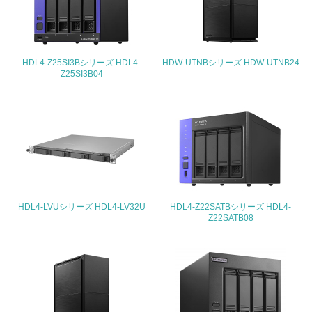
25.
<L1> 「情報セキュリティ」に関する方針、規定等を持っ
ている
HDL4-Z25SI3Bシリーズ HDL4-
HDW-UTNBシリーズ HDW-UTNB24
Z25SI3B04
4.環境面・社会面の情報公開他
26.
<L1> パンフレットやホームページ等で、自社の環境情報
を積極的に公開・提供している
27.
<L1> パンフレットやホームページ等で、自社の社会的取
り組みを積極的に公開・提供している
HDL4-LVUシリーズ HDL4-LV32U
HDL4-Z22SATBシリーズ HDL4-
Z22SATB08
28.
<L2>「２．環境への取り組み」に関する現状の数値や目標
値を公表している
29.