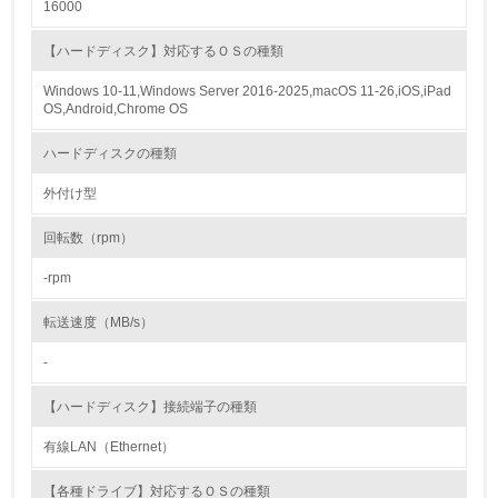
16000
4.
【ハードディスク】対応するＯＳの種類
自社に関係する主要な環境法規制を把握し、順守している
Windows 10-11,Windows Server 2016-2025,macOS 11-26,iOS,iPad
OS,Android,Chrome OS
レベル2
ハードディスクの種類
5.
外付け型
環境取り組み体制と成果を定期的に検証して次の活動に活
回転数（rpm）
かしている
-rpm
6.
転送速度（MB/s）
従業員が環境方針に基づいて自分の業務の中で行うべき環
境対策を理解し、実践している
-
7.
【ハードディスク】接続端子の種類
環境活動に関する規格やプログラムを導入している
有線LAN（Ethernet）
→ 導入している規格名
【各種ドライブ】対応するＯＳの種類
8.