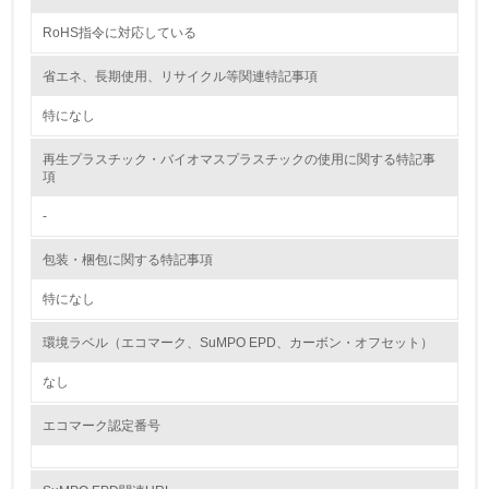
RoHS指令に対応している
非該当（包装・物流を必要とする業務を行っていない）
省エネ、長期使用、リサイクル等関連特記事項
15.
特になし
<L1> 環境負荷ができるだけ小さい包装・梱包を行ってい
る
再生プラスチック・バイオマスプラスチックの使用に関する特記事
項
16.
-
<L2> 環境負荷ができるだけ小さい物流を行っている
包装・梱包に関する特記事項
化学物質
特になし
環境ラベル（エコマーク、SuMPO EPD、カーボン・オフセット）
非該当（化学物質を使用していない）
なし
17.
エコマーク認定番号
<L1> 化学物質の使用量及び外部（大気・水・土壌）への
排出量削減の取り組みを行っている