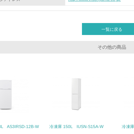
化学物質
非該当（化学物質を使用していない）
一覧に戻る
<L1> 化学物質の使用量及び外部（大気・水・土壌）への排出
その他の商品
<L2> 化学物質の使用量及び外部への排出量を把握し、具体的
廃棄物
<L1> 廃棄物の発生量の削減及びリサイクルの推進、適正処理
<L2> 発生する廃棄物の量と種類を把握し、具体的な削減・リ
生物多様性保全
 AS3IRSD-12B-W
冷凍庫 150L IUSN-S15A-W
冷凍庫 
<L1> 「生物多様性保全」に関する取り組み（例：森林保全活
購入、原材料のトレーサビリティの確認等）を行っている