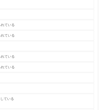
策を理解し、実践している
られている
られている
られている
チェック
られている
ス）の使用量削減の取り組みを行っている
標や計画を立てている
たしている
製造・販売