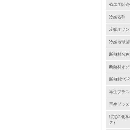
省エネ関連
6.
冷媒名称
7.
冷媒オゾン
8.
冷媒地球温
2.
断熱材名称
断熱材オゾ
No.
断熱材地球
再生プラス
9.
再生プラス
10.
特定の化学
ク）