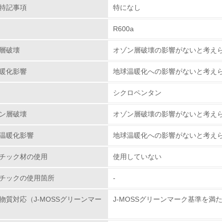
特記事項
特になし
従業員が環境方針に基づいて自分の業務の中で行うべき環境対
R600a
環境活動に関する規格やプログラムを導入している
→ 導入している規格名 ISO14001
層破壊
オゾン層破壊の影響がないと考え
第三者認証を取得している
暖化影響
地球温暖化への影響がないと考え
環境への取り組み
シクロペンタン
ン層破壊
オゾン層破壊の影響がないと考え
チェック項目
温暖化影響
地球温暖化への影響がないと考え
資源・エネルギー
チック材の使用
使用していない
<L1> 資源（投入原料、水等）とエネルギー（電力、重油、ガ
チックの使用箇所
-
<L2> 資源とエネルギーの使用量の把握をし、具体的な削減目
物質対応（J-MOSSグリーンマー
J-MOSSグリーンマーク基準を満
環境配慮型製品・サービスの