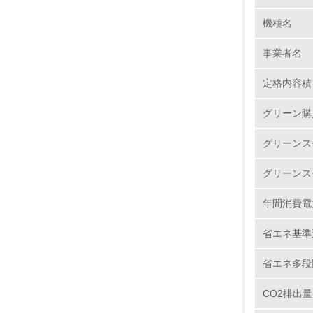
機種名
1.
事業者名
No.
定格内容積
グリーン購
1.
グリーンス
2.
グリーンス
3.
年間消費電
4.
省エネ基準
省エネ多段
CO2排出量
5.