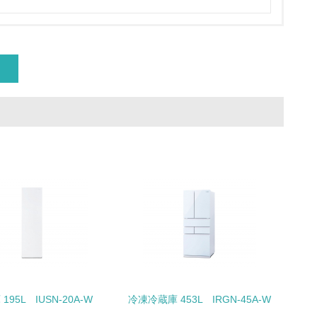
量削減の取り組みを行っている
な削減目標や計画を立てている
を行っている
サイクル目標や計画を立てている
195L IUSN-20A-W
冷凍冷蔵庫 453L IRGN-45A-W
動＜植林、天然林保護、間伐＞、認証品の