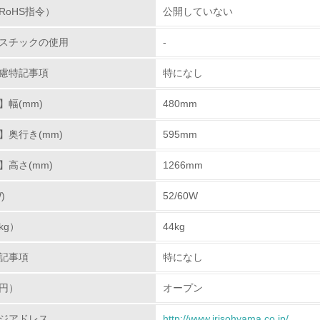
RoHS指令）
公開していない
<L1> 環境配慮型製品・サービスの製造・販売を積極的に行って
スチックの使用
-
<L2> 環境配慮型製品・サービスの製造・販売状況を把握し、
慮特記事項
特になし
グリーン購入
幅(mm)
480mm
<L1> グリーン購入の取り組み方針を有し、グリーン購入を行っ
】奥行き(mm)
595mm
】高さ(mm)
<L2> 購入している製品・サービスの量と種類を把握し、具体
1266mm
)
52/60W
包装・物流
kg）
44kg
非該当（包装・物流を必要とする業務を行っていない）
記事項
特になし
<L1> 環境負荷ができるだけ小さい包装・梱包を行っている
円）
オープン
<L2> 環境負荷ができるだけ小さい物流を行っている
ジアドレス
http://www.irisohyama.co.jp/