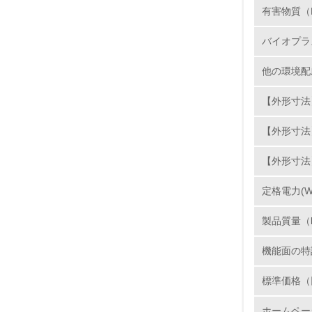
有害物質（
11.
バイオプラ
12.
他の環境配
【外形寸法】
13.
【外形寸法
14.
【外形寸法
定格電力(W
製品質量（
機能面の特
15.
標準価格（
16.
ホームペー