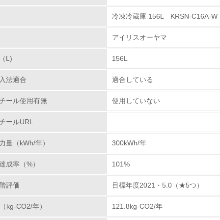
冷凍冷蔵庫 156L KRSN-C16A-W
環境取り組み体制
アイリスオーヤマ
チェック項目
（L)
156L
レベル1
入法適合
適合している
環境方針を持っている
チール使用有無
使用していない
環境対応の責任体制を定めている
チールURL
環境問題に関する従業員教育を行っている
力量（kWh/年）
300kWh/年
自社に関係する主要な環境法規制を把握し、順守している
達成率（%）
101%
レベル2
階評価
目標年度2021・5.0（★5つ）
（kg-CO2/年）
121.8kg-CO2/年
環境取り組み体制と成果を定期的に検証して次の活動に活かし