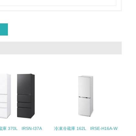
量削減の取り組みを行っている
な削減目標や計画を立てている
を行っている
サイクル目標や計画を立てている
 370L IRSN-I37A
冷凍冷蔵庫 162L IRSE-H16A-W
動＜植林、天然林保護、間伐＞、認証品の