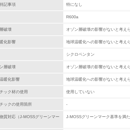
特記事項
特になし
従業員が環境方針に基づいて自分の業務の中で行うべき環境対
R600a
環境活動に関する規格やプログラムを導入している
→ 導入している規格名 ISO14001
層破壊
オゾン層破壊の影響がないと考え
第三者認証を取得している
暖化影響
地球温暖化への影響がないと考え
環境への取り組み
シクロペンタン
ン層破壊
オゾン層破壊の影響がないと考え
チェック項目
温暖化影響
地球温暖化への影響がないと考え
資源・エネルギー
チック材の使用
使用していない
<L1> 資源（投入原料、水等）とエネルギー（電力、重油、ガ
チックの使用箇所
-
<L2> 資源とエネルギーの使用量の把握をし、具体的な削減目
物質対応（J-MOSSグリーンマー
J-MOSSグリーンマーク基準を満
環境配慮型製品・サービスの