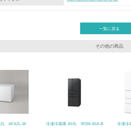
化学物質
非該当（化学物質を使用していない）
一覧に戻る
<L1> 化学物質の使用量及び外部（大気・水・土壌）への排出
その他の商品
<L2> 化学物質の使用量及び外部への排出量を把握し、具体的
廃棄物
<L1> 廃棄物の発生量の削減及びリサイクルの推進、適正処理
<L2> 発生する廃棄物の量と種類を把握し、具体的な削減・リ
生物多様性保全
2L AF42L-W
冷凍冷蔵庫 453L IRSN-45A-B
冷凍冷蔵庫
<L1> 「生物多様性保全」に関する取り組み（例：森林保全活
購入、原材料のトレーサビリティの確認等）を行っている