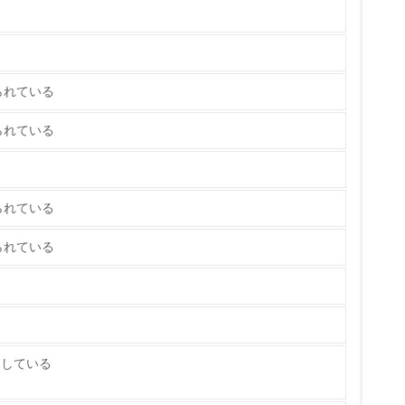
策を理解し、実践している
られている
られている
られている
チェック
られている
ス）の使用量削減の取り組みを行っている
標や計画を立てている
たしている
製造・販売