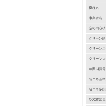
機種名
1.
事業者名
No.
定格内容積
グリーン購
1.
グリーンス
2.
グリーンス
3.
年間消費電
4.
省エネ基準
省エネ多段
CO2排出量
5.