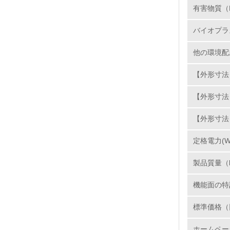
有害物質（
11.
バイオプラ
12.
他の環境配
【外形寸法】
13.
【外形寸法
14.
【外形寸法
定格電力(W
製品質量（
機能面の特
15.
標準価格（
16.
ホームペー