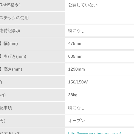
RoHS指令）
公開していない
<L1> 環境配慮型製品・サービスの製造・販売を積極的に行って
スチックの使用
-
<L2> 環境配慮型製品・サービスの製造・販売状況を把握し、
慮特記事項
特になし
グリーン購入
幅(mm)
475mm
<L1> グリーン購入の取り組み方針を有し、グリーン購入を行っ
】奥行き(mm)
635mm
】高さ(mm)
<L2> 購入している製品・サービスの量と種類を把握し、具体
1290mm
)
150/150W
包装・物流
kg）
38kg
非該当（包装・物流を必要とする業務を行っていない）
記事項
特になし
<L1> 環境負荷ができるだけ小さい包装・梱包を行っている
円）
オープン
<L2> 環境負荷ができるだけ小さい物流を行っている
ジアドレス
http://www.irisohyama.co.jp/