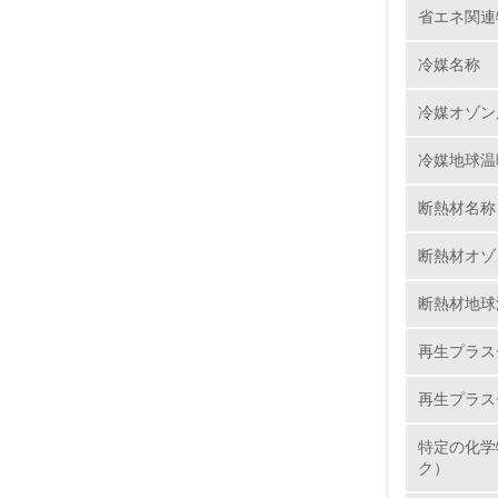
省エネ関連
6.
冷媒名称
7.
冷媒オゾン
8.
冷媒地球温
2.
断熱材名称
断熱材オゾ
No.
断熱材地球
再生プラス
9.
再生プラス
10.
特定の化学
ク）