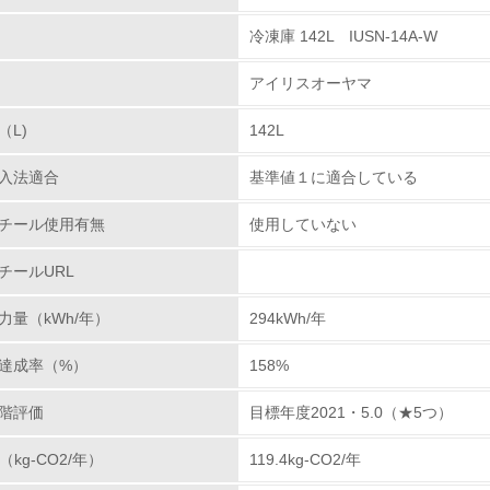
冷凍庫 142L IUSN-14A-W
環境取り組み体制
アイリスオーヤマ
チェック項目
（L)
142L
レベル1
入法適合
基準値１に適合している
環境方針を持っている
チール使用有無
使用していない
環境対応の責任体制を定めている
チールURL
環境問題に関する従業員教育を行っている
力量（kWh/年）
294kWh/年
自社に関係する主要な環境法規制を把握し、順守している
達成率（%）
158%
レベル2
階評価
目標年度2021・5.0（★5つ）
（kg-CO2/年）
119.4kg-CO2/年
環境取り組み体制と成果を定期的に検証して次の活動に活かし