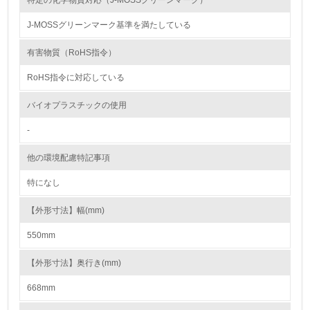
特定の化学物質対応（J-MOSSグリーンマーク）
14.
J-MOSSグリーンマーク基準を満たしている
<L2> 購入している製品・サービスの量と種類を把握し、
具体的な目標や計画を立てている
有害物質（RoHS指令）
RoHS指令に対応している
包装・物流
バイオプラスチックの使用
-
非該当（包装・物流を必要とする業務を行っていない）
他の環境配慮特記事項
15.
特になし
<L1> 環境負荷ができるだけ小さい包装・梱包を行ってい
る
【外形寸法】幅(mm)
16.
550mm
<L2> 環境負荷ができるだけ小さい物流を行っている
【外形寸法】奥行き(mm)
化学物質
668mm