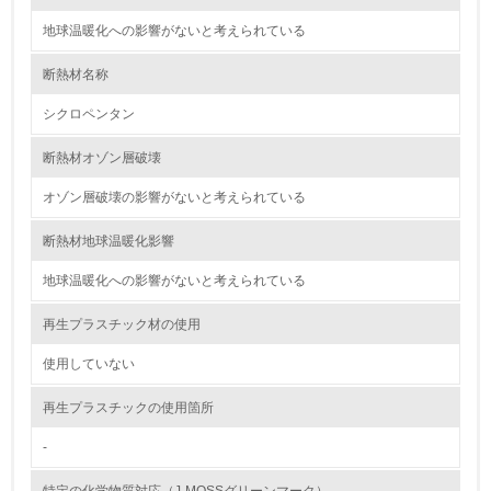
<L2> 資源とエネルギーの使用量の把握をし、具体的な削
地球温暖化への影響がないと考えられている
減目標や計画を立てている
断熱材名称
環境配慮型製品・サービスの製造・販売
シクロペンタン
11.
断熱材オゾン層破壊
<L1> 環境配慮型製品・サービスの製造・販売を積極的に
行っている
オゾン層破壊の影響がないと考えられている
断熱材地球温暖化影響
12.
地球温暖化への影響がないと考えられている
<L2> 環境配慮型製品・サービスの製造・販売状況を把握
し、具体的な販売目標や計画を立てている
再生プラスチック材の使用
グリーン購入
使用していない
13.
再生プラスチックの使用箇所
-
<L1> グリーン購入の取り組み方針を有し、グリーン購入
を行っている