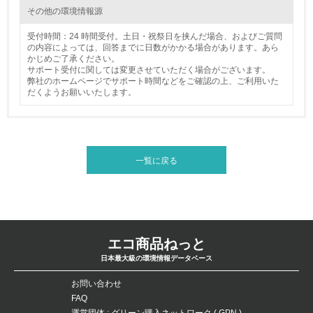
<L2> 発生する廃棄物の量と種類を把握し、具体的な削
その他の環境情報源
減・リサイクル目標や計画を立てている
受付時間：24 時間受付。土日・祝祭日を挟んだ場合、およびご質問
生物多様性保全
の内容によっては、回答までに日数がかかる場合があります。あら
かじめご了承ください。
サポート受付に関しては変更させていただく場合がございます。
21.
弊社のホームページでサポート時間などをご確認の上、ご利用いた
だくようお願いいたします。
<L1> 「生物多様性保全」に関する取り組み（例：森林保
全活動＜植林、天然林保護、間伐＞、認証品の購入、原材
料のトレーサビリティの確認等）を行っている
一覧に戻る
地域への貢献
22.
<L1> 周辺地域の環境保全活動を行い、自治体や地域団体
の活動に積極的に参加している
エコ商品ねっと
日本最大級の環境情報データベース
3.社会面の取り組み
お問い合わせ
23.
FAQ