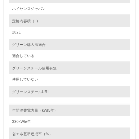
環境方針を持っている
ハイセンスジャパン
2.
定格内容積（L)
環境対応の責任体制を定めている
282L
3.
グリーン購入法適合
環境問題に関する従業員教育を行っている
適合している
4.
グリーンスチール使用有無
自社に関係する主要な環境法規制を把握し、順守している
使用していない
レベル2
グリーンスチールURL
5.
年間消費電力量（kWh/年）
環境取り組み体制と成果を定期的に検証して次の活動に活
かしている
330kWh/年
6.
省エネ基準達成率（%）