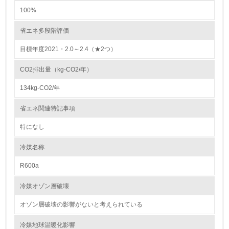
従業員が環境方針に基づいて自分の業務の中で行うべき環
100%
境対策を理解し、実践している
省エネ多段階評価
7.
目標年度2021・2.0～2.4（★2つ）
環境活動に関する規格やプログラムを導入している
CO2排出量（kg-CO2/年）
8.
134kg-CO2/年
第三者認証を取得している
省エネ関連特記事項
2.環境への取り組み
特になし
資源・エネルギー
冷媒名称
R600a
9.
冷媒オゾン層破壊
<L1> 資源（投入原料、水等）とエネルギー（電力、重
油、ガス）の使用量削減の取り組みを行っている
オゾン層破壊の影響がないと考えられている
10.
冷媒地球温暖化影響