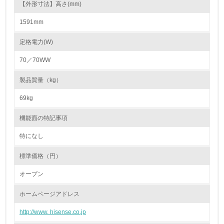
【外形寸法】高さ(mm)
非該当（化学物質を使用していない）
1591mm
17.
定格電力(W)
<L1> 化学物質の使用量及び外部（大気・水・土壌）への
70／70WW
排出量削減の取り組みを行っている
製品質量（kg）
18.
69kg
<L2> 化学物質の使用量及び外部への排出量を把握し、具
体的な削減目標や計画を立てている
機能面の特記事項
廃棄物
特になし
標準価格（円）
19.
オープン
<L1> 廃棄物の発生量の削減及びリサイクルの推進、適正
処理を行っている
ホームページアドレス
20.
http://www. hisense.co.jp