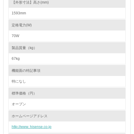
【外形寸法】高さ(mm)
非該当（化学物質を使用していない）
1593mm
17.
定格電力(W)
<L1> 化学物質の使用量及び外部（大気・水・土壌）への
70W
排出量削減の取り組みを行っている
製品質量（kg）
18.
67kg
<L2> 化学物質の使用量及び外部への排出量を把握し、具
体的な削減目標や計画を立てている
機能面の特記事項
廃棄物
特になし
標準価格（円）
19.
オープン
<L1> 廃棄物の発生量の削減及びリサイクルの推進、適正
処理を行っている
ホームページアドレス
20.
http://www. hisense.co.jp