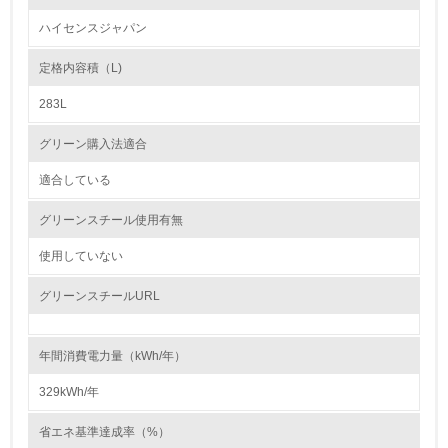
環境方針を持っている
ハイセンスジャパン
2.
定格内容積（L)
環境対応の責任体制を定めている
283L
3.
グリーン購入法適合
環境問題に関する従業員教育を行っている
適合している
4.
グリーンスチール使用有無
自社に関係する主要な環境法規制を把握し、順守している
使用していない
レベル2
グリーンスチールURL
5.
年間消費電力量（kWh/年）
環境取り組み体制と成果を定期的に検証して次の活動に活
かしている
329kWh/年
6.
省エネ基準達成率（%）