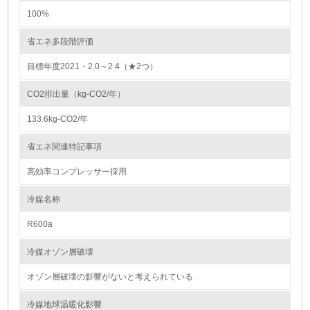
従業員が環境方針に基づいて自分の業務の中で行うべき環
100%
境対策を理解し、実践している
省エネ多段階評価
7.
目標年度2021・2.0～2.4（★2つ）
環境活動に関する規格やプログラムを導入している
CO2排出量（kg-CO2/年）
8.
133.6kg-CO2/年
第三者認証を取得している
省エネ関連特記事項
2.環境への取り組み
高効率コンプレッサー採用
資源・エネルギー
冷媒名称
R600a
9.
冷媒オゾン層破壊
<L1> 資源（投入原料、水等）とエネルギー（電力、重
油、ガス）の使用量削減の取り組みを行っている
オゾン層破壊の影響がないと考えられている
10.
冷媒地球温暖化影響