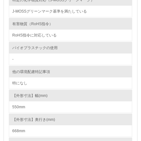
特定の化学物質対応（J-MOSSグリーンマーク）
14.
J-MOSSグリーンマーク基準を満たしている
<L2> 購入している製品・サービスの量と種類を把握し、
具体的な目標や計画を立てている
有害物質（RoHS指令）
RoHS指令に対応している
包装・物流
バイオプラスチックの使用
-
非該当（包装・物流を必要とする業務を行っていない）
他の環境配慮特記事項
15.
特になし
<L1> 環境負荷ができるだけ小さい包装・梱包を行ってい
る
【外形寸法】幅(mm)
16.
550mm
<L2> 環境負荷ができるだけ小さい物流を行っている
【外形寸法】奥行き(mm)
化学物質
668mm