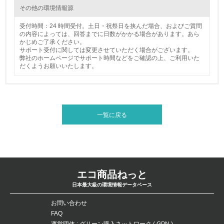
<L2> 発生する廃棄物の量と種類を把握し、具体的な削
その他の環境情報源
減・リサイクル目標や計画を立てている
受付時間：24 時間受付。土日・祝祭日を挟んだ場合、およびご質問
生物多様性保全
の内容によっては、回答までに日数がかかる場合があります。あら
かじめご了承ください。
サポート受付に関しては変更させていただく場合がございます。
21.
弊社のホームページでサポート時間などをご確認の上、ご利用いた
だくようお願いいたします。
<L1> 「生物多様性保全」に関する取り組み（例：森林保
全活動＜植林、天然林保護、間伐＞、認証品の購入、原材
料のトレーサビリティの確認等）を行っている
一覧に戻る
地域への貢献
22.
<L1> 周辺地域の環境保全活動を行い、自治体や地域団体
の活動に積極的に参加している
エコ商品ねっと
日本最大級の環境情報データベース
3.社会面の取り組み
お問い合わせ
23.
FAQ