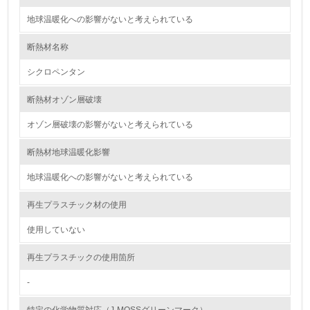
<L2> 資源とエネルギーの使用量の把握をし、具体的な削
地球温暖化への影響がないと考えられている
減目標や計画を立てている
断熱材名称
環境配慮型製品・サービスの製造・販売
シクロペンタン
11.
断熱材オゾン層破壊
<L1> 環境配慮型製品・サービスの製造・販売を積極的に
行っている
オゾン層破壊の影響がないと考えられている
断熱材地球温暖化影響
12.
地球温暖化への影響がないと考えられている
<L2> 環境配慮型製品・サービスの製造・販売状況を把握
し、具体的な販売目標や計画を立てている
再生プラスチック材の使用
グリーン購入
使用していない
13.
再生プラスチックの使用箇所
-
<L1> グリーン購入の取り組み方針を有し、グリーン購入
を行っている