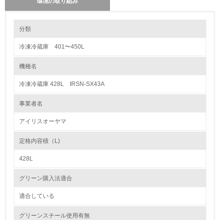
環境の取り組み
環境の取り組み
分類
冷凍冷蔵庫 401〜450L
1.環境取り組み体制
機種名
レベル1
冷凍冷蔵庫 428L IRSN-SX43A
1.
事業者名
環境方針を持っている
アイリスオーヤマ
2.
定格内容積（L)
環境対応の責任体制を定めている
428L
3.
グリーン購入法適合
環境問題に関する従業員教育を行っている
適合している
4.
グリーンスチール使用有無