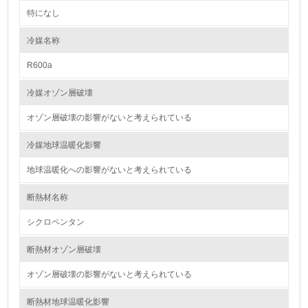
特になし
2.環境への取り組み
冷媒名称
資源・エネルギー
R600a
9.
冷媒オゾン層破壊
<L1> 資源（投入原料、水等）とエネルギー（電力、重
油、ガス）の使用量削減の取り組みを行っている
オゾン層破壊の影響がないと考えられている
10.
冷媒地球温暖化影響
地球温暖化への影響がないと考えられている
<L2> 資源とエネルギーの使用量の把握をし、具体的な削
減目標や計画を立てている
断熱材名称
環境配慮型製品・サービスの製造・販売
シクロペンタン
11.
断熱材オゾン層破壊
<L1> 環境配慮型製品・サービスの製造・販売を積極的に
オゾン層破壊の影響がないと考えられている
行っている
断熱材地球温暖化影響