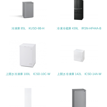
地域への貢献
22.
<L1> 周辺地域の環境保全活動を行い、自治体や地域団体
冷凍庫 85L KUSD-9B-H
冷凍冷蔵庫 439L IRSN-HF44A-B
の活動に積極的に参加している
3.社会面の取り組み
23.
<L1> 「人権・労働等」に関する方針、規定等を持ってい
る
24.
上開き冷凍庫 100L ICSD-10C-W
上開き冷凍庫 142L ICSD-14A-W
<L1> 「公正・適正な取引」に関する方針、規定等を持っ
ている
25.
<L1> 「情報セキュリティ」に関する方針、規定等を持っ