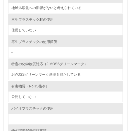
12.
地球温暖化への影響がないと考えられている
<L2> 環境配慮型製品・サービスの製造・販売状況を把握
し、具体的な販売目標や計画を立てている
再生プラスチック材の使用
使用していない
グリーン購入
再生プラスチックの使用箇所
13.
-
<L1> グリーン購入の取り組み方針を有し、グリーン購入
を行っている
特定の化学物質対応（J-MOSSグリーンマーク）
14.
J-MOSSグリーンマーク基準を満たしている
<L2> 購入している製品・サービスの量と種類を把握し、
有害物質（RoHS指令）
具体的な目標や計画を立てている
公開していない
包装・物流
バイオプラスチックの使用
-
非該当（包装・物流を必要とする業務を行っていない）
他の環境配慮特記事項