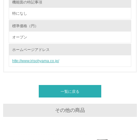
機能面の特記事項
体的な削減目標や計画を立てている
特になし
廃棄物
標準価格（円）
19.
オープン
<L1> 廃棄物の発生量の削減及びリサイクルの推進、適正
処理を行っている
ホームページアドレス
http://www.irisohyama.co.jp/
20.
<L2> 発生する廃棄物の量と種類を把握し、具体的な削
減・リサイクル目標や計画を立てている
一覧に戻る
生物多様性保全
21.
その他の商品
<L1> 「生物多様性保全」に関する取り組み（例：森林保
全活動＜植林、天然林保護、間伐＞、認証品の購入、原材
料のトレーサビリティの確認等）を行っている