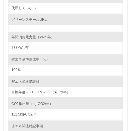
自社に関係する主要な環境法規制を把握し、順守している
使用していない
レベル2
グリーンスチールURL
5.
年間消費電力量（kWh/年）
環境取り組み体制と成果を定期的に検証して次の活動に活
かしている
277kWh/年
6.
省エネ基準達成率（%）
従業員が環境方針に基づいて自分の業務の中で行うべき環
100%
境対策を理解し、実践している
省エネ多段階評価
7.
目標年度2021・3.5～3.9（★3つ半）
環境活動に関する規格やプログラムを導入している
→ 導入している規格名 ISO14001
CO2排出量（kg-CO2/年）
8.
112.5kg-CO2/年
第三者認証を取得している
省エネ関連特記事項