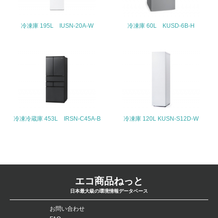
ている
冷凍庫 195L IUSN-20A-W
冷凍庫 60L KUSD-6B-H
4.環境面・社会面の情報公開他
26.
<L1> パンフレットやホームページ等で、自社の環境情報
を積極的に公開・提供している
27.
<L1> パンフレットやホームページ等で、自社の社会的取
り組みを積極的に公開・提供している
冷凍冷蔵庫 453L IRSN-C45A-B
冷凍庫 120L KUSN-S12D-W
28.
<L2>「２．環境への取り組み」に関する現状の数値や目標
値を公表している
エコ商品ねっと
29.
日本最大級の環境情報データベース
<L2>「３．社会面の取り組み」に関する現状の数値や目標
値を公表している
お問い合わせ