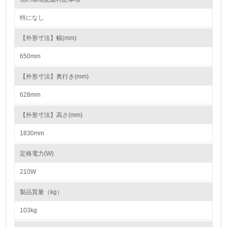
15.
特になし
<L1> 環境負荷ができるだけ小さい包装・梱包を行ってい
る
【外形寸法】幅(mm)
650mm
16.
<L2> 環境負荷ができるだけ小さい物流を行っている
【外形寸法】奥行き(mm)
628mm
化学物質
【外形寸法】高さ(mm)
1830mm
非該当（化学物質を使用していない）
定格電力(W)
17.
210W
<L1> 化学物質の使用量及び外部（大気・水・土壌）への
排出量削減の取り組みを行っている
製品質量（kg）
18.
103kg
<L2> 化学物質の使用量及び外部への排出量を把握し、具