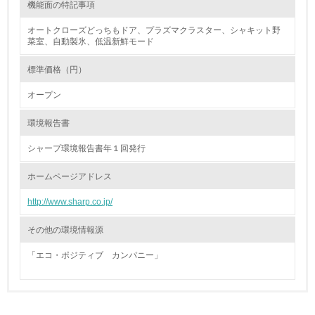
機能面の特記事項
体的な削減目標や計画を立てている
オートクローズどっちもドア、プラズマクラスター、シャキット野
廃棄物
菜室、自動製氷、低温新鮮モード
標準価格（円）
19.
オープン
<L1> 廃棄物の発生量の削減及びリサイクルの推進、適正
処理を行っている
環境報告書
20.
シャープ環境報告書年１回発行
<L2> 発生する廃棄物の量と種類を把握し、具体的な削
ホームページアドレス
減・リサイクル目標や計画を立てている
http://www.sharp.co.jp/
生物多様性保全
その他の環境情報源
21.
「エコ・ポジティブ カンパニー」
<L1> 「生物多様性保全」に関する取り組み（例：森林保
全活動＜植林、天然林保護、間伐＞、認証品の購入、原材
料のトレーサビリティの確認等）を行っている
長期使用のための修理体制について