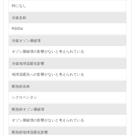
特になし
2.環境への取り組み
冷媒名称
資源・エネルギー
R600a
9.
冷媒オゾン層破壊
<L1> 資源（投入原料、水等）とエネルギー（電力、重
油、ガス）の使用量削減の取り組みを行っている
オゾン層破壊の影響がないと考えられている
10.
冷媒地球温暖化影響
地球温暖化への影響がないと考えられている
<L2> 資源とエネルギーの使用量の把握をし、具体的な削
減目標や計画を立てている
断熱材名称
環境配慮型製品・サービスの製造・販売
シクロペンタン
11.
断熱材オゾン層破壊
<L1> 環境配慮型製品・サービスの製造・販売を積極的に
オゾン層破壊の影響がないと考えられている
行っている
断熱材地球温暖化影響