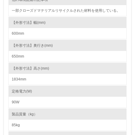
15.
一部クローズドマテリアルリサイクルされた材料を使用している。
<L1> 環境負荷ができるだけ小さい包装・梱包を行ってい
る
【外形寸法】幅(mm)
600mm
16.
<L2> 環境負荷ができるだけ小さい物流を行っている
【外形寸法】奥行き(mm)
650mm
化学物質
【外形寸法】高さ(mm)
1834mm
非該当（化学物質を使用していない）
定格電力(W)
17.
90W
<L1> 化学物質の使用量及び外部（大気・水・土壌）への
排出量削減の取り組みを行っている
製品質量（kg）
18.
85kg
<L2> 化学物質の使用量及び外部への排出量を把握し、具