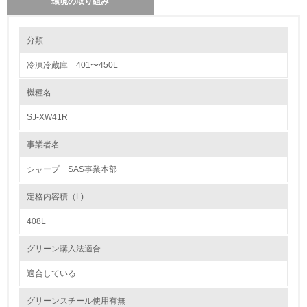
環境の取り組み
環境の取り組み
分類
冷凍冷蔵庫 401〜450L
1.環境取り組み体制
機種名
レベル1
SJ-XW41R
1.
事業者名
環境方針を持っている
シャープ SAS事業本部
2.
定格内容積（L)
環境対応の責任体制を定めている
408L
3.
グリーン購入法適合
環境問題に関する従業員教育を行っている
適合している
4.
グリーンスチール使用有無