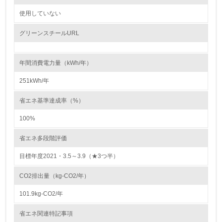
自社に関係する主要な環境法規制を把握し、順守している
使用していない
レベル2
グリーンスチールURL
5.
年間消費電力量（kWh/年）
環境取り組み体制と成果を定期的に検証して次の活動に活
かしている
251kWh/年
6.
省エネ基準達成率（%）
従業員が環境方針に基づいて自分の業務の中で行うべき環
100%
境対策を理解し、実践している
省エネ多段階評価
7.
目標年度2021・3.5～3.9（★3つ半）
環境活動に関する規格やプログラムを導入している
→ 導入している規格名 ISO14001
CO2排出量（kg-CO2/年）
8.
101.9kg-CO2/年
第三者認証を取得している
省エネ関連特記事項