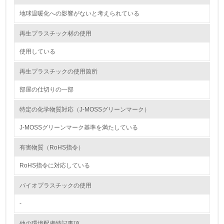
12.
地球温暖化への影響がないと考えられている
<L2> 環境配慮型製品・サービスの製造・販売状況を把握
し、具体的な販売目標や計画を立てている
再生プラスチック材の使用
使用している
グリーン購入
再生プラスチックの使用箇所
13.
部屋の仕切りの一部
<L1> グリーン購入の取り組み方針を有し、グリーン購入
を行っている
特定の化学物質対応（J-MOSSグリーンマーク）
14.
J-MOSSグリーンマーク基準を満たしている
<L2> 購入している製品・サービスの量と種類を把握し、
有害物質（RoHS指令）
具体的な目標や計画を立てている
RoHS指令に対応している
包装・物流
バイオプラスチックの使用
-
非該当（包装・物流を必要とする業務を行っていない）
他の環境配慮特記事項