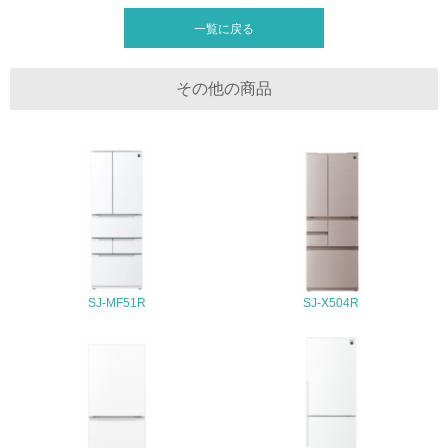
当社冷蔵庫で万一アフターサービスが必要になった際は、お買い上げのご
地域への貢献
販売店に申し出ください。当社では、全国130余箇所にサービス対応拠点
一覧に戻る
を設け、ご販売店をサポートさせていただいていると共に、補修用部品を
供給（機能を維持するのに必要な性能部品の最低保有期限；9年）させて
22.
いただいております。
その他の商品
<L1> 周辺地域の環境保全活動を行い、自治体や地域団体
リサイクル設計の内容
の活動に積極的に参加している
人と地球にやさしい企業を目指し、環境問題に対応した、当社独自のグリ
ーンプロダクトガイドラインに沿った商品作りを行っています。 ガイド
ラインのコンセプトは、省エネ・省資源・部品素材の無害化に加え、リサ
3.社会面の取り組み
イクル・リユース・易解体性・長寿命化に置いており、環境対応をレベル
アップする設計活動を推進しています。
23.
<L1> 「人権・労働等」に関する方針、規定等を持ってい
る
SJ-MF51R
SJ-X504R
24.
<L1> 「公正・適正な取引」に関する方針、規定等を持っ
ている
25.
<L1> 「情報セキュリティ」に関する方針、規定等を持っ