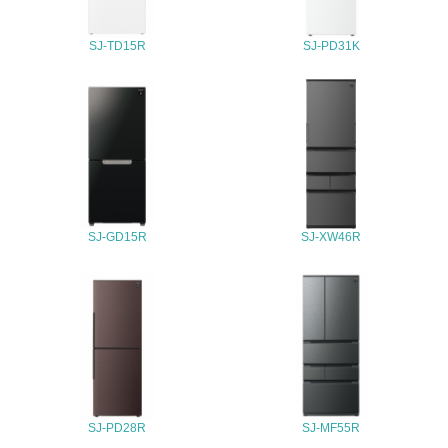
ている
SJ-TD15R
SJ-PD31K
4.環境面・社会面の情報公開他
26.
<L1> パンフレットやホームページ等で、自社の環境情報
を積極的に公開・提供している
27.
<L1> パンフレットやホームページ等で、自社の社会的取
SJ-GD15R
SJ-XW46R
り組みを積極的に公開・提供している
28.
<L2>「２．環境への取り組み」に関する現状の数値や目標
値を公表している
29.
<L2>「３．社会面の取り組み」に関する現状の数値や目標
SJ-PD28R
SJ-MF55R
値を公表している