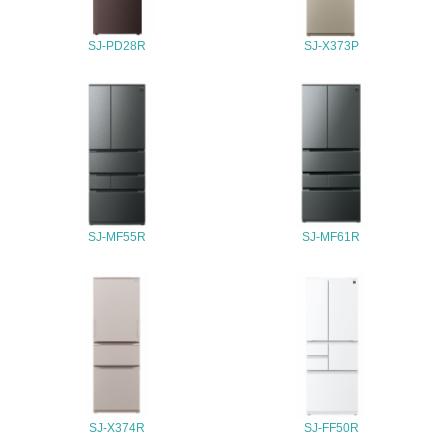
ている
SJ-PD28R
SJ-X373P
4.環境面・社会面の情報公開他
26.
<L1> パンフレットやホームページ等で、自社の環境情報
を積極的に公開・提供している
27.
<L1> パンフレットやホームページ等で、自社の社会的取
SJ-MF55R
SJ-MF61R
り組みを積極的に公開・提供している
28.
<L2>「２．環境への取り組み」に関する現状の数値や目標
値を公表している
29.
<L2>「３．社会面の取り組み」に関する現状の数値や目標
SJ-X374R
SJ-FF50R
値を公表している