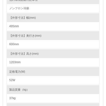
15.
ノンフロン冷媒
<L1> 環境負荷ができるだけ小さい包装・梱包を行ってい
る
【外形寸法】幅(mm)
495mm
16.
<L2> 環境負荷ができるだけ小さい物流を行っている
【外形寸法】奥行き(mm)
600mm
化学物質
【外形寸法】高さ(mm)
1203mm
非該当（化学物質を使用していない）
定格電力(W)
17.
52W
<L1> 化学物質の使用量及び外部（大気・水・土壌）への
排出量削減の取り組みを行っている
製品質量（kg）
18.
37kg
<L2> 化学物質の使用量及び外部への排出量を把握し、具