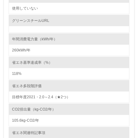
自社に関係する主要な環境法規制を把握し、順守している
使用していない
レベル2
グリーンスチールURL
5.
年間消費電力量（kWh/年）
環境取り組み体制と成果を定期的に検証して次の活動に活
かしている
260kWh/年
6.
省エネ基準達成率（%）
従業員が環境方針に基づいて自分の業務の中で行うべき環
118%
境対策を理解し、実践している
省エネ多段階評価
7.
目標年度2021・2.0～2.4（★2つ）
環境活動に関する規格やプログラムを導入している
→ 導入している規格名 ISO14001
CO2排出量（kg-CO2/年）
8.
105.6kg-CO2/年
第三者認証を取得している
省エネ関連特記事項