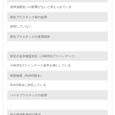
12.
地球温暖化への影響がないと考えられている
<L2> 環境配慮型製品・サービスの製造・販売状況を把握
し、具体的な販売目標や計画を立てている
再生プラスチック材の使用
使用していない
グリーン購入
再生プラスチックの使用箇所
13.
-
<L1> グリーン購入の取り組み方針を有し、グリーン購入
を行っている
特定の化学物質対応（J-MOSSグリーンマーク）
14.
J-MOSSグリーンマーク基準を満たしている
<L2> 購入している製品・サービスの量と種類を把握し、
有害物質（RoHS指令）
具体的な目標や計画を立てている
RoHS指令に対応している
包装・物流
バイオプラスチックの使用
-
非該当（包装・物流を必要とする業務を行っていない）
他の環境配慮特記事項