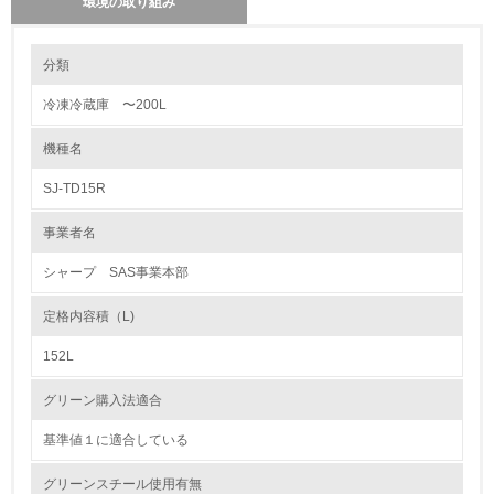
環境の取り組み
環境の取り組み
分類
冷凍冷蔵庫 〜200L
1.環境取り組み体制
機種名
レベル1
SJ-TD15R
1.
事業者名
環境方針を持っている
シャープ SAS事業本部
2.
定格内容積（L)
環境対応の責任体制を定めている
152L
3.
グリーン購入法適合
環境問題に関する従業員教育を行っている
基準値１に適合している
4.
グリーンスチール使用有無