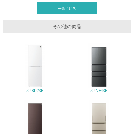
当社冷蔵庫で万一アフターサービスが必要になった際は、お買い上げのご
地域への貢献
販売店に申し出ください。当社では、全国130余箇所にサービス対応拠点
一覧に戻る
を設け、ご販売店をサポートさせていただいていると共に、補修用部品を
供給（機能を維持するのに必要な性能部品の最低保有期限；9年）させて
22.
いただいております。
その他の商品
<L1> 周辺地域の環境保全活動を行い、自治体や地域団体
リサイクル設計の内容
の活動に積極的に参加している
人と地球にやさしい企業を目指し、環境問題に対応した、当社独自のグリ
ーンプロダクトガイドラインに沿った商品作りを行っています。 ガイド
ラインのコンセプトは、省エネ・省資源・部品素材の無害化に加え、リサ
3.社会面の取り組み
イクル・リユース・易解体性・長寿命化に置いており、環境対応をレベル
アップする設計活動を推進しています。
23.
<L1> 「人権・労働等」に関する方針、規定等を持ってい
る
SJ-BD23R
SJ-MF43R
24.
<L1> 「公正・適正な取引」に関する方針、規定等を持っ
ている
25.
<L1> 「情報セキュリティ」に関する方針、規定等を持っ