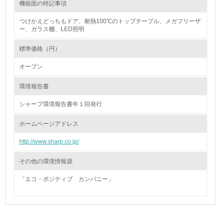
機能面の特記事項
体的な削減目標や計画を立てている
つけかえどっちもドア、耐熱100℃のトップテーブル、メガフリーザ
廃棄物
ー、ガラス棚、LED照明
標準価格（円）
19.
オープン
<L1> 廃棄物の発生量の削減及びリサイクルの推進、適正
処理を行っている
環境報告書
20.
シャープ環境報告書年１回発行
<L2> 発生する廃棄物の量と種類を把握し、具体的な削
ホームページアドレス
減・リサイクル目標や計画を立てている
http://www.sharp.co.jp/
生物多様性保全
その他の環境情報源
21.
「エコ・ポジティブ カンパニー」
<L1> 「生物多様性保全」に関する取り組み（例：森林保
全活動＜植林、天然林保護、間伐＞、認証品の購入、原材
料のトレーサビリティの確認等）を行っている
長期使用のための修理体制について