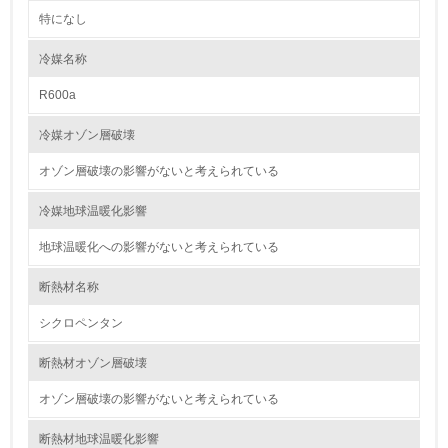
特になし
2.環境への取り組み
冷媒名称
資源・エネルギー
R600a
9.
冷媒オゾン層破壊
<L1> 資源（投入原料、水等）とエネルギー（電力、重
油、ガス）の使用量削減の取り組みを行っている
オゾン層破壊の影響がないと考えられている
10.
冷媒地球温暖化影響
地球温暖化への影響がないと考えられている
<L2> 資源とエネルギーの使用量の把握をし、具体的な削
減目標や計画を立てている
断熱材名称
環境配慮型製品・サービスの製造・販売
シクロペンタン
11.
断熱材オゾン層破壊
<L1> 環境配慮型製品・サービスの製造・販売を積極的に
オゾン層破壊の影響がないと考えられている
行っている
断熱材地球温暖化影響