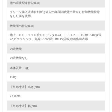
他の環境配慮特記事項
16.
グリーン購入法適合判断は表記の年間消費電力量から付加機能控除
をした値を使用。
<L2> 環境負荷ができるだけ小さい物流を行っている
機能面の特記事項
化学物質
地上・ＢＳ・１１０度ＣＳデジタルx3、ＢＳ４Ｋ・110度CS4K放送
x2,ビエラリンク、無線LAN内蔵,Fire TV搭載,動画倍速表示
非該当（化学物質を使用していない）
内蔵機能
内蔵機能なし
17.
<L1> 化学物質の使用量及び外部（大気・水・土壌）への
本体質量（kg）
排出量削減の取り組みを行っている
19kg
18.
【外形寸法】高さ(cm)
<L2> 化学物質の使用量及び外部への排出量を把握し、具
体的な削減目標や計画を立てている
77.0 cm
【外形寸法】幅(cm)
廃棄物