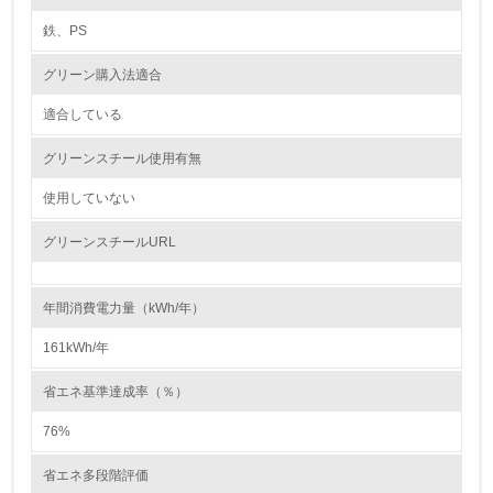
鉄、PS
5.
グリーン購入法適合
環境取り組み体制と成果を定期的に検証して次の活動に活
かしている
適合している
6.
グリーンスチール使用有無
従業員が環境方針に基づいて自分の業務の中で行うべき環
境対策を理解し、実践している
使用していない
グリーンスチールURL
7.
環境活動に関する規格やプログラムを導入している
→ 導入している規格名
年間消費電力量（kWh/年）
8.
161kWh/年
第三者認証を取得している
省エネ基準達成率（％）
76%
2.環境への取り組み
省エネ多段階評価
資源・エネルギー