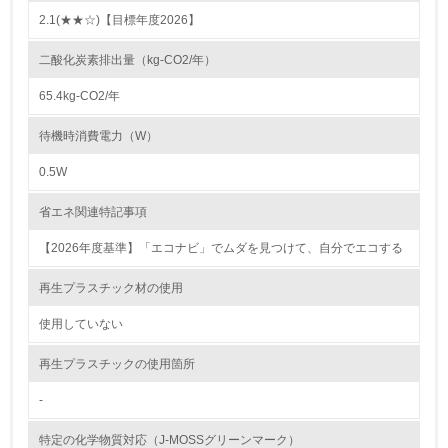
2.1(★★☆)【目標年度2026】
9.
二酸化炭素排出量（kg-CO2/年）
<L1> 資源（投入原料、水等）とエネルギー（電力、重
油、ガス）の使用量削減の取り組みを行っている
65.4kg-CO2/年
10.
待機時消費電力（W）
0.5W
<L2> 資源とエネルギーの使用量の把握をし、具体的な削
減目標や計画を立てている
省エネ関連特記事項
環境配慮型製品・サービスの製造・販売
【2026年度基準】「エコナビ」でムダを見つけて、自分でエコする
11.
再生プラスチック材の使用
<L1> 環境配慮型製品・サービスの製造・販売を積極的に
使用していない
行っている
再生プラスチックの使用箇所
12.
-
<L2> 環境配慮型製品・サービスの製造・販売状況を把握
し、具体的な販売目標や計画を立てている
特定の化学物質対応（J-MOSSグリーンマーク）