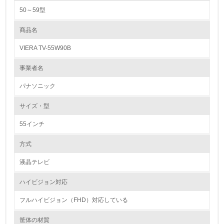
負荷を軽減した商品につきましては、カタログにラベルを表示し、お客様
50～59型
にお知らせしております。 万一アフターサービスが必要となった場合
1.環境取り組み体制
は、ご購入の販売店にお申し出ください。 また、お客様ご相談センター
を設置し、フリーダイヤル（３６５日体制）でもお取り扱い、お手入れ等
商品名
レベル1
のご相談に対応致しております。
VIERA TV-55W90B
1.
リサイクル設計の内容
当社では、環境活動の重点テーマの一つとしてグリーンプロダクツの開発
事業者名
環境方針を持っている
を全社的に推進しており、テレビについても新製品の開発・設計時に製品
アセスメントを実施し、より環境負荷の少ない商品づくりを行っておりま
パナソニック
す。具体的には １．ＣＯ2排出量削減のため、製品使用時や待機時の消
2.
費電力の削減 ２．鉛フリーはんだの導入やハロゲン化合物の使用削減等
サイズ・型
の有害化学物質の削減 ３．３Ｒの面ではリサイクルしやすい素材の開
環境対応の責任体制を定めている
発、プラスチック材料の統一化や、ブロック設計による分解性の向上等、
に取り組んでおります。
55インチ
3.
方式
環境問題に関する従業員教育を行っている
液晶テレビ
4.
ハイビジョン対応
自社に関係する主要な環境法規制を把握し、順守している
フルハイビジョン（FHD）対応している
レベル2
筐体の材質