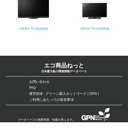
<L2> サプライヤーに対して、環境面・社会面の取り組み
に関する確認・調査を実施している
その他の環境への取り組みについての自由記載
VIERA TV-55Z90B
VIERA TV-43W90B
事業者属性
エコ商品ねっと
業種
日本最大級の環境情報データベース
総合エレクトロニクスメーカー
お問い合わせ
従業員数
FAQ
運営団体 : グリーン購入ネットワーク ( GPN )
254,084人（2015年3月31日現在）
ご利用にあたっての留意事項
問合せ先
データベースの無断複製・転載を禁じます。
TEL
Copyright：©Green Purchasing Network（GPN） All Rights Reserved.