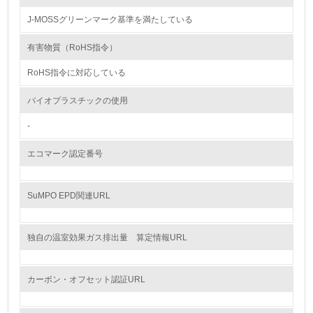
J-MOSSグリーンマーク基準を満たしている
グリーン購入
有害物質（RoHS指令）
13.
RoHS指令に対応している
<L1> グリーン購入の取り組み方針を有し、グリーン購入
を行っている
バイオプラスチックの使用
14.
-
<L2> 購入している製品・サービスの量と種類を把握し、
エコマーク認定番号
具体的な目標や計画を立てている
包装・物流
SuMPO EPD関連URL
独自の温室効果ガス排出量 算定情報URL
非該当（包装・物流を必要とする業務を行っていない）
15.
カーボン・オフセット認証URL
<L1> 環境負荷ができるだけ小さい包装・梱包を行ってい
る