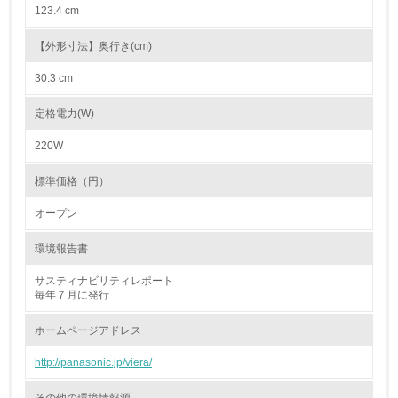
123.4 cm
19.
【外形寸法】奥行き(cm)
<L1> 廃棄物の発生量の削減及びリサイクルの推進、適正
処理を行っている
30.3 cm
20.
定格電力(W)
<L2> 発生する廃棄物の量と種類を把握し、具体的な削
220W
減・リサイクル目標や計画を立てている
標準価格（円）
生物多様性保全
オープン
21.
環境報告書
<L1> 「生物多様性保全」に関する取り組み（例：森林保
サスティナビリティレポート
全活動＜植林、天然林保護、間伐＞、認証品の購入、原材
毎年７月に発行
料のトレーサビリティの確認等）を行っている
ホームページアドレス
地域への貢献
http://panasonic.jp/viera/
22.