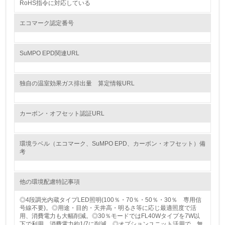
行っている
RoHS指令に対応している
エコマーク認定番号
12.
<L2> 環境配慮型製品・サービスの製造・販売状況を把握
し、具体的な販売目標や計画を立てている
SuMPO EPD関連URL
グリーン購入
独自の温室効果ガス排出量 算定情報URL
13.
カーボン・オフセット認証URL
<L1> グリーン購入の取り組み方針を有し、グリーン購入
を行っている
環境ラベル（エコマーク、SuMPO EPD、カーボン・オフセット）備
14.
考
<L2> 購入している製品・サービスの量と種類を把握し、
具体的な目標や計画を立てている
他の環境配慮特記事項
包装・物流
◎4段調光内蔵タイプLED照明(100％・70％・50％・30％ 専用信
号線不要)。◎用途・目的・天井高・明るさ等に応じ最適照度で活
用、消費電力も大幅削減。◎30％モードではFL40Wタイプを7W以
下で利用、消費電力約1/7に削減。◎オプションユニット活用で、無