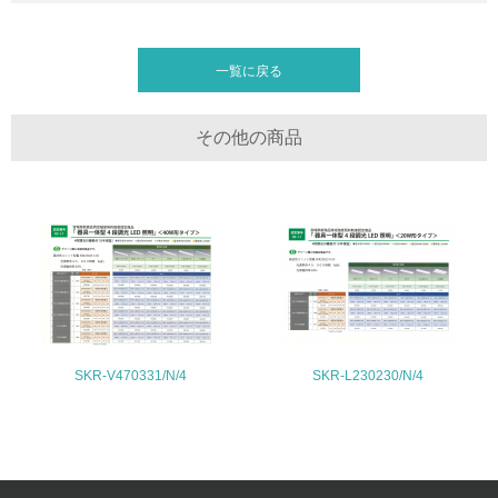
リサイクル設計の内容
<L2> 化学物質の使用量及び外部への排出量を把握し、具
器具本体については鋼板を最適化し、従来品の約３０％軽量化を実現して
体的な削減目標や計画を立てている
いる。梱包材としては、ビニール・発布スチロール等は一切使用せず、段
一覧に戻る
ボールのみを折りたたんで、緩衝部分も含め対応している。
廃棄物
その他の商品
19.
<L1> 廃棄物の発生量の削減及びリサイクルの推進、適正
処理を行っている
20.
<L2> 発生する廃棄物の量と種類を把握し、具体的な削
減・リサイクル目標や計画を立てている
SKR-V470331/N/4
SKR-L230230/N/4
生物多様性保全
21.
<L1> 「生物多様性保全」に関する取り組み（例：森林保
全活動＜植林、天然林保護、間伐＞、認証品の購入、原材