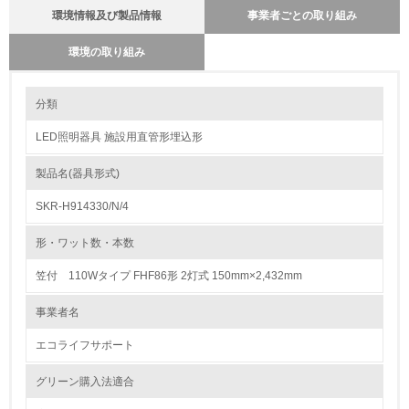
環境情報及び製品情報
事業者ごとの取り組み
環境の取り組み
環境の取り組み
分類
LED照明器具 施設用直管形埋込形
1.環境取り組み体制
製品名(器具形式)
レベル1
SKR-H914330/N/4
1.
形・ワット数・本数
環境方針を持っている
笠付 110Wタイプ FHF86形 2灯式 150mm×2,432mm
2.
事業者名
環境対応の責任体制を定めている
エコライフサポート
3.
グリーン購入法適合
環境問題に関する従業員教育を行っている