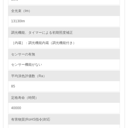
第三者認証を取得している
全光束（lm）
2.環境への取り組み
13130lm
資源・エネルギー
調光機能、タイマーによる初期照度補正
［内蔵］：調光機能内蔵（調光機能付き）
9.
センサーの有無
<L1> 資源（投入原料、水等）とエネルギー（電力、重
油、ガス）の使用量削減の取り組みを行っている
センサー機能がない
10.
平均演色評価数（Ra）
<L2> 資源とエネルギーの使用量の把握をし、具体的な削
85
減目標や計画を立てている
定格寿命（時間）
環境配慮型製品・サービスの製造・販売
40000
11.
有害物質(RoHS指令)対応
<L1> 環境配慮型製品・サービスの製造・販売を積極的に