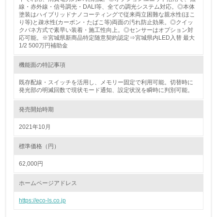
線・赤外線・信号調光・DALI等、全ての調光システム対応。◎本体
非該当（包装・物流を必要とする業務を行っていない）
塗装はハイブリッドナノコーティングで従来両立困難な親水性(ほこ
り等)と疎水性(カーボン・たばこ等)両面の汚れ防止効果。◎クイッ
15.
クバネ方式で素早い装着・施工性向上。◎センサーはオプション対
応可能。※宮城県新商品特定随意契約認定⇒宮城県内LED入替 最大
<L1> 環境負荷ができるだけ小さい包装・梱包を行ってい
1/2 500万円補助金
る
機能面の特記事項
16.
既存配線・スイッチを活用し、メモリー固定で利用可能。切替時に
発光部の明滅回数で現状モード通知、設定状況を瞬時に判別可能。
<L2> 環境負荷ができるだけ小さい物流を行っている
発売開始時期
化学物質
2021年10月
標準価格（円）
非該当（化学物質を使用していない）
62,000円
17.
ホームページアドレス
<L1> 化学物質の使用量及び外部（大気・水・土壌）への
排出量削減の取り組みを行っている
https://eco-ls.co.jp
18.