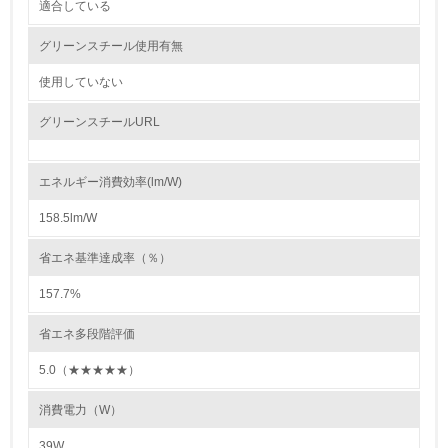
適合している
4.
グリーンスチール使用有無
自社に関係する主要な環境法規制を把握し、順守している
使用していない
レベル2
グリーンスチールURL
5.
エネルギー消費効率(lm/W)
環境取り組み体制と成果を定期的に検証して次の活動に活
かしている
158.5lm/W
6.
省エネ基準達成率（％）
従業員が環境方針に基づいて自分の業務の中で行うべき環
157.7%
境対策を理解し、実践している
省エネ多段階評価
7.
5.0（★★★★★）
環境活動に関する規格やプログラムを導入している
消費電力（W）
8.
39W