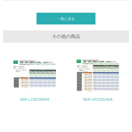
リサイクル設計の内容
<L2> 化学物質の使用量及び外部への排出量を把握し、具
器具本体については鋼板を最適化し、従来品の約３０％軽量化を実現して
体的な削減目標や計画を立てている
いる。梱包材としては、ビニール・発布スチロール等は一切使用せず、段
一覧に戻る
ボールのみを折りたたんで、緩衝部分も含め対応している。
廃棄物
その他の商品
19.
<L1> 廃棄物の発生量の削減及びリサイクルの推進、適正
処理を行っている
20.
<L2> 発生する廃棄物の量と種類を把握し、具体的な削
減・リサイクル目標や計画を立てている
SKR-L230230/N/4
SKR-V470331/N/4
生物多様性保全
21.
<L1> 「生物多様性保全」に関する取り組み（例：森林保
全活動＜植林、天然林保護、間伐＞、認証品の購入、原材