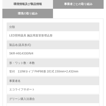
環境情報及び製品情報
事業者ごとの取り組み
環境の取り組み
環境の取り組み
分類
LED照明器具 施設用直管形埋込形
1.環境取り組み体制
製品名(器具形式)
レベル1
SKR-H914330/N/4
1.
形・ワット数・本数
環境方針を持っている
笠付 110Wタイプ FHF86形 2灯式 150mm×2,432mm
2.
事業者名
環境対応の責任体制を定めている
エコライフサポート
3.
グリーン購入法適合
環境問題に関する従業員教育を行っている