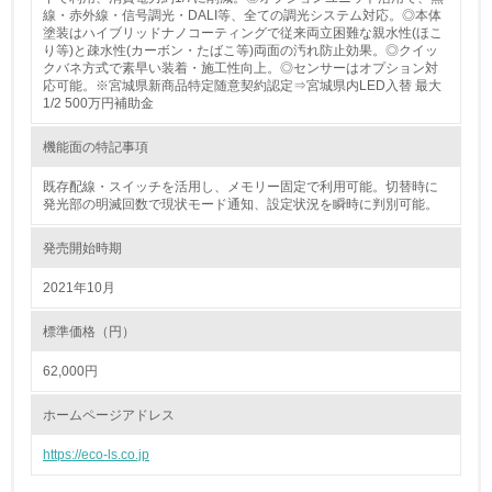
線・赤外線・信号調光・DALI等、全ての調光システム対応。◎本体
非該当（包装・物流を必要とする業務を行っていない）
塗装はハイブリッドナノコーティングで従来両立困難な親水性(ほこ
り等)と疎水性(カーボン・たばこ等)両面の汚れ防止効果。◎クイッ
15.
クバネ方式で素早い装着・施工性向上。◎センサーはオプション対
応可能。※宮城県新商品特定随意契約認定⇒宮城県内LED入替 最大
<L1> 環境負荷ができるだけ小さい包装・梱包を行ってい
1/2 500万円補助金
る
機能面の特記事項
16.
既存配線・スイッチを活用し、メモリー固定で利用可能。切替時に
発光部の明滅回数で現状モード通知、設定状況を瞬時に判別可能。
<L2> 環境負荷ができるだけ小さい物流を行っている
発売開始時期
化学物質
2021年10月
標準価格（円）
非該当（化学物質を使用していない）
62,000円
17.
ホームページアドレス
<L1> 化学物質の使用量及び外部（大気・水・土壌）への
排出量削減の取り組みを行っている
https://eco-ls.co.jp
18.