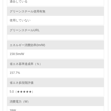
適合している
4.
グリーンスチール使用有無
自社に関係する主要な環境法規制を把握し、順守している
使用していない
レベル2
グリーンスチールURL
5.
エネルギー消費効率(lm/W)
環境取り組み体制と成果を定期的に検証して次の活動に活
かしている
158.5lm/W
6.
省エネ基準達成率（％）
従業員が環境方針に基づいて自分の業務の中で行うべき環
157.7%
境対策を理解し、実践している
省エネ多段階評価
7.
5.0（★★★★★）
環境活動に関する規格やプログラムを導入している
消費電力（W）
8.
39W