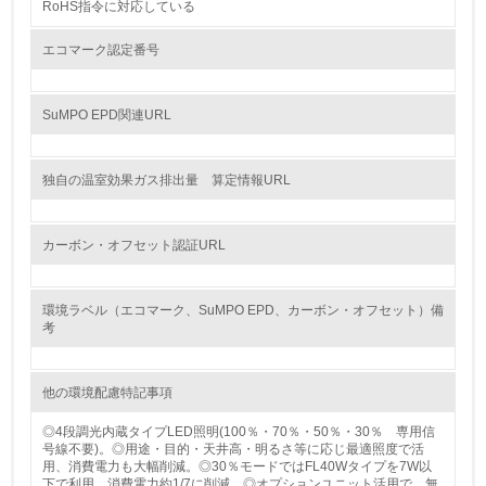
行っている
RoHS指令に対応している
エコマーク認定番号
12.
<L2> 環境配慮型製品・サービスの製造・販売状況を把握
し、具体的な販売目標や計画を立てている
SuMPO EPD関連URL
グリーン購入
独自の温室効果ガス排出量 算定情報URL
13.
カーボン・オフセット認証URL
<L1> グリーン購入の取り組み方針を有し、グリーン購入
を行っている
環境ラベル（エコマーク、SuMPO EPD、カーボン・オフセット）備
14.
考
<L2> 購入している製品・サービスの量と種類を把握し、
具体的な目標や計画を立てている
他の環境配慮特記事項
包装・物流
◎4段調光内蔵タイプLED照明(100％・70％・50％・30％ 専用信
号線不要)。◎用途・目的・天井高・明るさ等に応じ最適照度で活
用、消費電力も大幅削減。◎30％モードではFL40Wタイプを7W以
下で利用、消費電力約1/7に削減。◎オプションユニット活用で、無