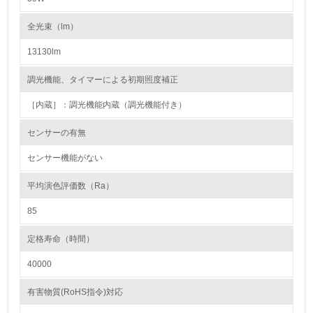
第三者認証を取得している
全光束（lm）
2.環境への取り組み
13130lm
資源・エネルギー
調光機能、タイマーによる初期照度補正
［内蔵］：調光機能内蔵（調光機能付き）
9.
センサーの有無
<L1> 資源（投入原料、水等）とエネルギー（電力、重
油、ガス）の使用量削減の取り組みを行っている
センサー機能がない
10.
平均演色評価数（Ra）
<L2> 資源とエネルギーの使用量の把握をし、具体的な削
85
減目標や計画を立てている
定格寿命（時間）
環境配慮型製品・サービスの製造・販売
40000
11.
有害物質(RoHS指令)対応
<L1> 環境配慮型製品・サービスの製造・販売を積極的に