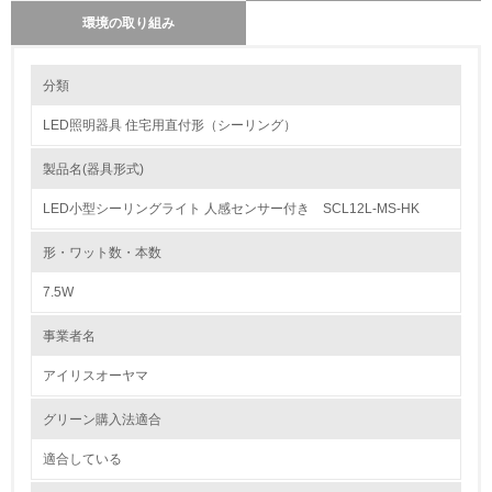
環境の取り組み
環境の取り組み
分類
LED照明器具 住宅用直付形（シーリング）
1.環境取り組み体制
製品名(器具形式)
レベル1
LED小型シーリングライト 人感センサー付き SCL12L-MS-HK
1.
形・ワット数・本数
環境方針を持っている
7.5W
2.
事業者名
環境対応の責任体制を定めている
アイリスオーヤマ
3.
グリーン購入法適合
環境問題に関する従業員教育を行っている
適合している
4.