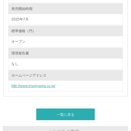
発売開始時期
15.
2025年7月
<L1> 環境負荷ができるだけ小さい包装・梱包を行ってい
る
標準価格（円）
16.
オープン
<L2> 環境負荷ができるだけ小さい物流を行っている
環境報告書
化学物質
なし
ホームページアドレス
非該当（化学物質を使用していない）
http://www.irisohyama.co.jp/
17.
<L1> 化学物質の使用量及び外部（大気・水・土壌）への
排出量削減の取り組みを行っている
一覧に戻る
18.