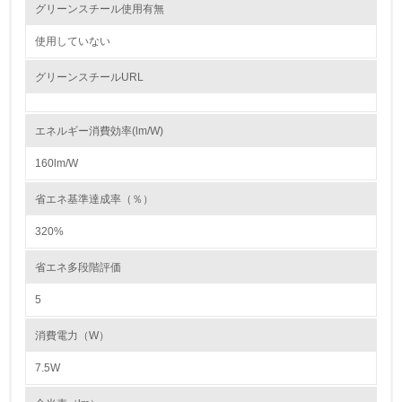
グリーンスチール使用有無
自社に関係する主要な環境法規制を把握し、順守している
使用していない
レベル2
グリーンスチールURL
5.
エネルギー消費効率(lm/W)
環境取り組み体制と成果を定期的に検証して次の活動に活
かしている
160lm/W
6.
省エネ基準達成率（％）
従業員が環境方針に基づいて自分の業務の中で行うべき環
320%
境対策を理解し、実践している
省エネ多段階評価
7.
5
環境活動に関する規格やプログラムを導入している
→ 導入している規格名 ISO14001
消費電力（W）
8.
7.5W
第三者認証を取得している