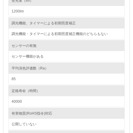
全光束（lm）
1200lm
2.環境への取り組み
調光機能、タイマーによる初期照度補正
資源・エネルギー
調光機能・タイマーによる初期照度補正機能のどちらもない
9.
センサーの有無
<L1> 資源（投入原料、水等）とエネルギー（電力、重
油、ガス）の使用量削減の取り組みを行っている
センサー機能がある
10.
平均演色評価数（Ra）
85
<L2> 資源とエネルギーの使用量の把握をし、具体的な削
減目標や計画を立てている
定格寿命（時間）
環境配慮型製品・サービスの製造・販売
40000
11.
有害物質(RoHS指令)対応
<L1> 環境配慮型製品・サービスの製造・販売を積極的に
公開していない
行っている