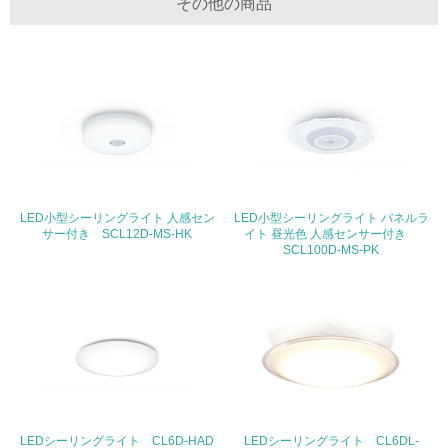
その他の商品
<L2> 化学物質の使用量及び外部への排出量を把握し、具
体的な削減目標や計画を立てている
廃棄物
19.
<L1> 廃棄物の発生量の削減及びリサイクルの推進、適正
処理を行っている
LED小型シーリングライト 人感セン
20.
LED小型シーリングライト パネルラ
サー付き SCL12D-MS-HK
イト 昼光色 人感センサー付き
SCL100D-MS-PK
<L2> 発生する廃棄物の量と種類を把握し、具体的な削
減・リサイクル目標や計画を立てている
生物多様性保全
21.
<L1> 「生物多様性保全」に関する取り組み（例：森林保
全活動＜植林、天然林保護、間伐＞、認証品の購入、原材
料のトレーサビリティの確認等）を行っている
LEDシーリングライト CL6D-HAD
LEDシーリングライト CL6DL-