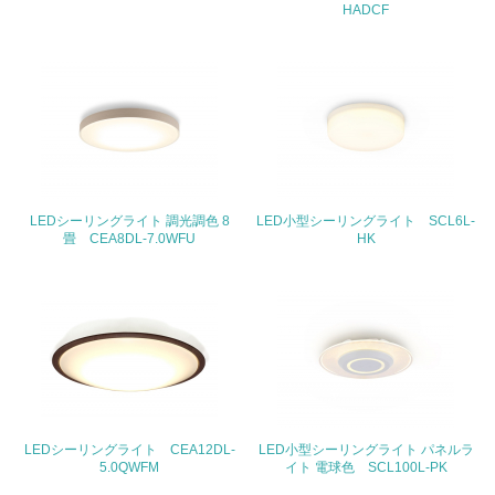
HADCF
地域への貢献
22.
<L1> 周辺地域の環境保全活動を行い、自治体や地域団体
の活動に積極的に参加している
3.社会面の取り組み
LEDシーリングライト 調光調色 8
LED小型シーリングライト SCL6L-
畳 CEA8DL-7.0WFU
HK
23.
<L1> 「人権・労働等」に関する方針、規定等を持ってい
る
24.
<L1> 「公正・適正な取引」に関する方針、規定等を持っ
ている
LEDシーリングライト CEA12DL-
LED小型シーリングライト パネルラ
25.
5.0QWFM
イト 電球色 SCL100L-PK