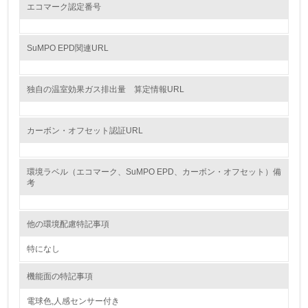
エコマーク認定番号
12.
<L2> 環境配慮型製品・サービスの製造・販売状況を把握
SuMPO EPD関連URL
し、具体的な販売目標や計画を立てている
グリーン購入
独自の温室効果ガス排出量 算定情報URL
13.
カーボン・オフセット認証URL
<L1> グリーン購入の取り組み方針を有し、グリーン購入
を行っている
環境ラベル（エコマーク、SuMPO EPD、カーボン・オフセット）備
考
14.
<L2> 購入している製品・サービスの量と種類を把握し、
具体的な目標や計画を立てている
他の環境配慮特記事項
特になし
包装・物流
機能面の特記事項
電球色,人感センサー付き
非該当（包装・物流を必要とする業務を行っていない）