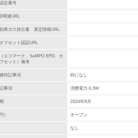
認定番号
環境活動に関する規格やプログラムを導入している
→ 導入している規格名 ISO14001
PD関連URL
第三者認証を取得している
効果ガス排出量 算定情報URL
環境への取り組み
オフセット認証URL
（エコマーク、SuMPO EPD、カ
チェック項目
フセット）備考
資源・エネルギー
慮特記事項
特になし
<L1> 資源（投入原料、水等）とエネルギー（電力、重油、ガ
記事項
消費電力 6.3W
期
2024年8月
<L2> 資源とエネルギーの使用量の把握をし、具体的な削減目
円）
オープン
環境配慮型製品・サービスの
なし
<L1> 環境配慮型製品・サービスの製造・販売を積極的に行って