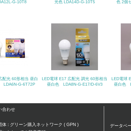
12L-G-10T8
光色 LDA14D-G-10T5
色 2個セ
非該当（化学物質を使用していない）
<L1> 化学物質の使用量及び外部（大気・水・土壌）への排出
<L2> 化学物質の使用量及び外部への排出量を把握し、具体的
廃棄物
<L1> 廃棄物の発生量の削減及びリサイクルの推進、適正処理
 広配光 60形相当 昼白
LED電球 E17 広配光 調光 60形相当
LED電球 
<L2> 発生する廃棄物の量と種類を把握し、具体的な削減・リ
LDA6N-G-6T72P
昼白色 LDA8N-G-E17/D-6V3
昼白色 LD
生物多様性保全
い合わせ
<L1> 「生物多様性保全」に関する取り組み（例：森林保全活
購入、原材料のトレーサビリティの確認等）を行っている
体 : グリーン購入ネットワーク ( GPN )
データベ