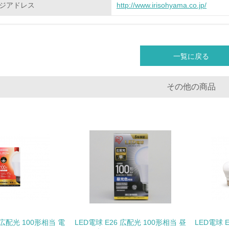
ジアドレス
http://www.irisohyama.co.jp/
<L2> 環境配慮型製品・サービスの製造・販売状況を把握し、
グリーン購入
一覧に戻る
<L1> グリーン購入の取り組み方針を有し、グリーン購入を行っ
その他の商品
<L2> 購入している製品・サービスの量と種類を把握し、具体
包装・物流
非該当（包装・物流を必要とする業務を行っていない）
<L1> 環境負荷ができるだけ小さい包装・梱包を行っている
<L2> 環境負荷ができるだけ小さい物流を行っている
化学物質
 広配光 100形相当 電
LED電球 E26 広配光 100形相当 昼
LED電球 