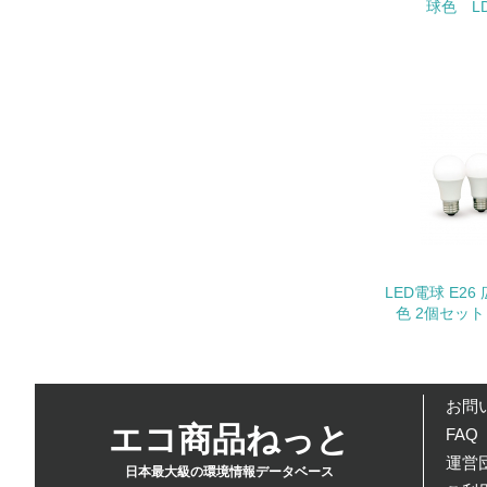
球色 LDA
17.
18.
19.
LED電球 E26
20.
色 2個セット 
お問
21.
エコ商品ねっと
FAQ
運営団
日本最大級の環境情報データベース