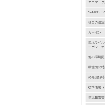
エコマーク
7.
SuMPO E
8.
独自の温室
2.
カーボン・
環境ラベル
No.
ーボン・オ
他の環境配
9.
機能面の特
10.
発売開始時
標準価格（
環境報告書
11.