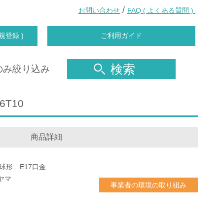
/
お問い合わせ
FAQ ( よくある質問 )
規登録 )
ご利用ガイド
検索
のみ絞り込み
6T10
商品詳細
電球形 E17口金
ヤマ
事業者の環境の取り組み