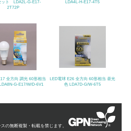
ット LDA2L-G-E17-
LDA4L-H-E17-4T5
2T72P
量削減の取り組みを行っている
な削減目標や計画を立てている
を行っている
E17 全方向 調光 60形相当
LED電球 E26 全方向 60形相当 昼光
サイクル目標や計画を立てている
A8N-G-E17/W/D-6V1
色 LDA7D-G/W-6T5
動＜植林、天然林保護、間伐＞、認証品の
ースの無断複製・転載を禁じます。