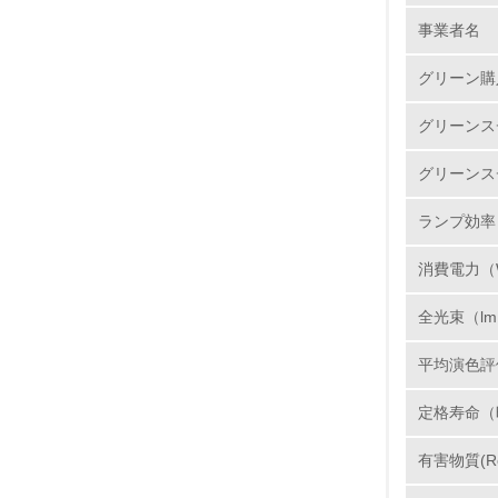
事業者名
No.
グリーン購
グリーンス
1.
グリーンス
2.
ランプ効率（
3.
消費電力（
4.
全光束（l
平均演色評
定格寿命（
5.
有害物質(R
6.