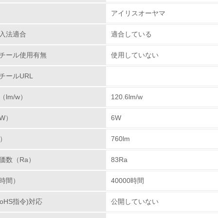
アイリスオーヤマ
チェック項目
入法適合
適合している
レベル1
チール使用有無
使用していない
環境方針を持っている
チールURL
環境対応の責任体制を定めている
lm/w）
120.6lm/w
環境問題に関する従業員教育を行っている
W）
6W
自社に関係する主要な環境法規制を把握し、順守している
m）
760lm
レベル2
価数（Ra）
83Ra
時間）
40000時間
環境取り組み体制と成果を定期的に検証して次の活動に活かし
oHS指令)対応
公開していない
従業員が環境方針に基づいて自分の業務の中で行うべき環境対