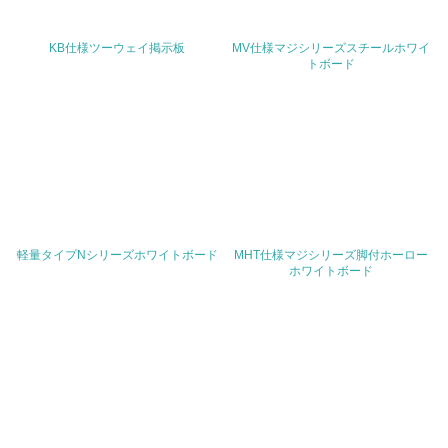
27.
KB仕様ツーウェイ掲示板
MV仕様マジシリーズスチールホワイ
トボード
<L1> パンフレットやホームページ等で、自社の社会的取
り組みを積極的に公開・提供している
28.
<L2>「２．環境への取り組み」に関する現状の数値や目標
値を公表している
29.
軽量タイプNシリーズホワイトボード
MHT仕様マジシリーズ脚付ホーロー
<L2>「３．社会面の取り組み」に関する現状の数値や目標
ホワイトボード
値を公表している
5.サプライヤーへの取り組み
30.
<L2> サプライヤーに対して、環境面・社会面の取り組み
に関する確認・調査を実施している