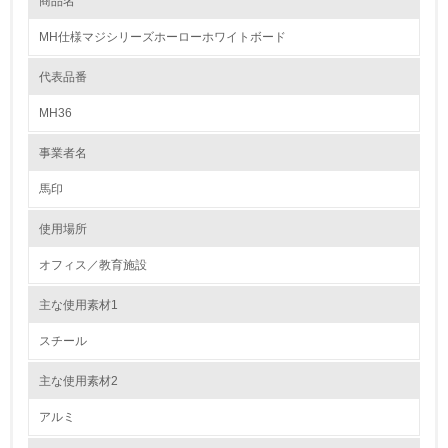
商品名
レベル1
分別設計のNシリーズ。他アルミ枠を再利用出来る設計を心掛けておりま
す。また、文教におきましては、黒板/白板貼替工事サービスも受注して
MH仕様マジシリーズホーローホワイトボード
います。
1.
代表品番
使用済製品の回収、再使用、リサイクルの体制について
環境方針を持っている
回収を依頼された製品は、素材ごとに分別し、資源として専門業者にてリ
MH36
サイクルしています。
2.
事業者名
環境対応の責任体制を定めている
馬印
3.
使用場所
環境問題に関する従業員教育を行っている
オフィス／教育施設
4.
主な使用素材1
自社に関係する主要な環境法規制を把握し、順守している
スチール
レベル2
主な使用素材2
アルミ
5.