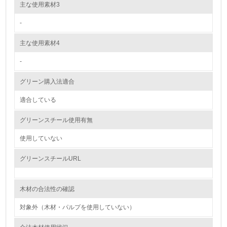
主な使用素材3
環境取り組み体制と成果を定期的に検証して次の活動に活
かしている
-
6.
主な使用素材4
従業員が環境方針に基づいて自分の業務の中で行うべき環
境対策を理解し、実践している
-
グリーン購入法適合
7.
適合している
環境活動に関する規格やプログラムを導入している
グリーンスチール使用有無
8.
使用していない
第三者認証を取得している
グリーンスチールURL
2.環境への取り組み
資源・エネルギー
木材の合法性の確認
対象外（木材・パルプを使用していない）
9.