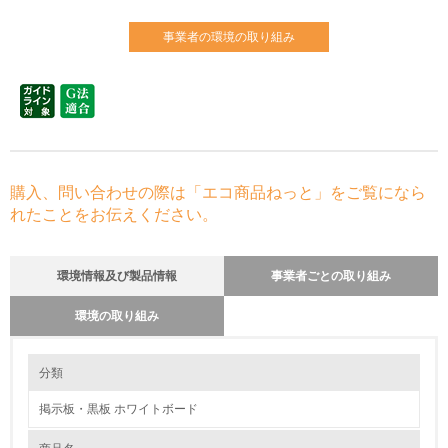
事業者の環境の取り組み
購入、問い合わせの際は「エコ商品ねっと」をご覧になら
れたことをお伝えください。
環境情報及び製品情報
事業者ごとの取り組み
環境の取り組み
環境の取り組み
長期使用のための修理体制について
分類
生産と部品調達は日本国内。部品交換などのパーツ毎の修理が可能。取
付、工事、修理他サービス部門が自社にあります。
掲示板・黒板 ホワイトボード
1.環境取り組み体制
省資源、部品の再使用、リサイクル設計の内容