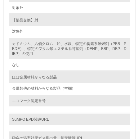
対象外
化学物質
【部品交換】肘
対象外
非該当（化学物質を使用していない）
カドミウム、六価クロム、鉛、水銀、特定の臭素系難燃剤（PBB、P
BDE）、特定のフタル酸エステル系可塑剤（DEHP、BBP、DBP、D
17.
IBP）の使用
<L1> 化学物質の使用量及び外部（大気・水・土壌）への
なし
排出量削減の取り組みを行っている
ほぼ金属材料からなる製品
18.
金属類他の材料からなる製品（空欄）
<L2> 化学物質の使用量及び外部への排出量を把握し、具
体的な削減目標や計画を立てている
エコマーク認定番号
廃棄物
SuMPO EPD関連URL
19.
<L1> 廃棄物の発生量の削減及びリサイクルの推進、適正
独自の温室効果ガス排出量 算定情報URL