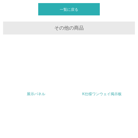
3.社会面の取り組み
一覧に戻る
23.
その他の商品
<L1> 「人権・労働等」に関する方針、規定等を持ってい
る
24.
<L1> 「公正・適正な取引」に関する方針、規定等を持っ
ている
25.
<L1> 「情報セキュリティ」に関する方針、規定等を持っ
ている
展示パネル
K仕様ワンウェイ掲示板
4.環境面・社会面の情報公開他
26.
<L1> パンフレットやホームページ等で、自社の環境情報
を積極的に公開・提供している