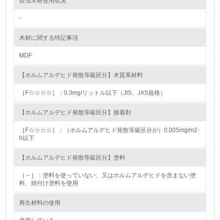
合法木材使用状況
<L1> 資源（投入原料、水等）とエネルギー（電力、重
油、ガス）の使用量削減の取り組みを行っている
-
10.
木材に関する特記事項
<L2> 資源とエネルギーの使用量の把握をし、具体的な削
MDF
減目標や計画を立てている
【ホルムアルデヒド発散等級区分】木質系材料
環境配慮型製品・サービスの製造・販売
［F☆☆☆☆］：0.3mg/リットル以下（JIS、JAS規格）
11.
【ホルムアルデヒド発散等級区分】接着剤
<L1> 環境配慮型製品・サービスの製造・販売を積極的に
行っている
［F☆☆☆☆］：（ホルムアルデヒド発散等級区分が）0.005mg/m2･
h以下
12.
【ホルムアルデヒド発散等級区分】塗料
<L2> 環境配慮型製品・サービスの製造・販売状況を把握
［－］：塗料を使っていない、又はホルムアルデヒドを含まない塗
し、具体的な販売目標や計画を立てている
料、焼付け塗料を使用
グリーン購入
再生材料の使用