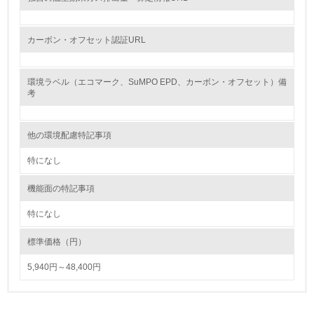
処理を行っている
20.
カーボン・オフセット認証URL
<L2> 発生する廃棄物の量と種類を把握し、具体的な削
減・リサイクル目標や計画を立てている
環境ラベル（エコマーク、SuMPO EPD、カーボン・オフセット）備
考
生物多様性保全
他の環境配慮特記事項
21.
特になし
<L1> 「生物多様性保全」に関する取り組み（例：森林保
全活動＜植林、天然林保護、間伐＞、認証品の購入、原材
機能面の特記事項
料のトレーサビリティの確認等）を行っている
特になし
地域への貢献
標準価格（円）
22.
5,940円～48,400円
<L1> 周辺地域の環境保全活動を行い、自治体や地域団体
の活動に積極的に参加している