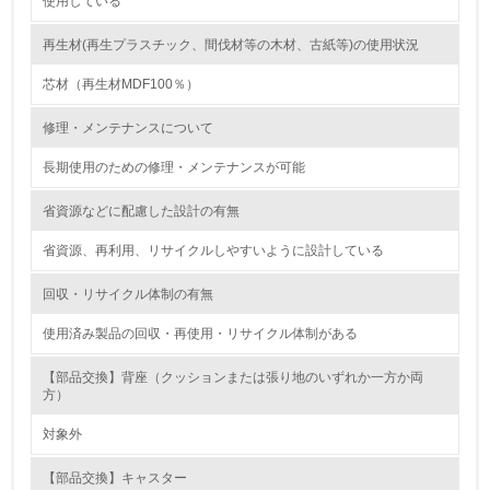
使用している
13.
再生材(再生プラスチック、間伐材等の木材、古紙等)の使用状況
<L1> グリーン購入の取り組み方針を有し、グリーン購入
を行っている
芯材（再生材MDF100％）
14.
修理・メンテナンスについて
<L2> 購入している製品・サービスの量と種類を把握し、
長期使用のための修理・メンテナンスが可能
具体的な目標や計画を立てている
省資源などに配慮した設計の有無
包装・物流
省資源、再利用、リサイクルしやすいように設計している
回収・リサイクル体制の有無
非該当（包装・物流を必要とする業務を行っていない）
使用済み製品の回収・再使用・リサイクル体制がある
15.
【部品交換】背座（クッションまたは張り地のいずれか一方か両
<L1> 環境負荷ができるだけ小さい包装・梱包を行ってい
方）
る
対象外
16.
【部品交換】キャスター
<L2> 環境負荷ができるだけ小さい物流を行っている