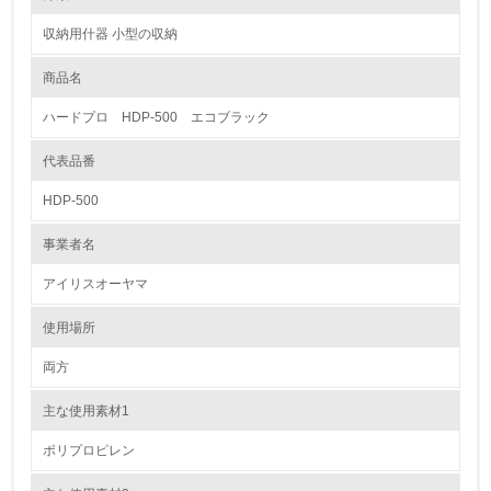
新商品の開発においては、社内の試験機関で、強度、衝撃、耐荷重、耐候
試験、繰り返しの使用試験などを行うことで、当社の定める使用期間を可
収納用什器 小型の収納
能にする仕様設計をしております。また、社内では、修理センターを設置
1.環境取り組み体制
しており、修理や修理用の部品の給ができるような体制を整えています。
商品名
レベル1
省資源、部品の再使用、リサイクル設計の内容
ハードプロ HDP-500 エコブラック
製品の部品には積極的に再生原料を使用しています。特にプラスチック原
1.
料に関しては、生産工程で発生する端材の回収、分別、粉砕、再原料化ま
でのサイクルが確立してます。また、木製品の生産時に出た端材などは、
代表品番
環境方針を持っている
梱包時での保護材などに利用したり、ペット用の猫砂への転用をすること
で省ごみ化を推し進めています。
HDP-500
2.
使用済製品の回収、再使用、リサイクルの体制について
事業者名
環境対応の責任体制を定めている
現在、小売から発送時での破損商品等で戻ってくる製品に関して、原因究
明を行いながら、分解、分析を行い、リサイクル材として使用できるパー
アイリスオーヤマ
ツがあれば分類し粉砕した後、再利用をしています。まだ一連の回収から
3.
生産までの仕組みはできていませんが、検討中です。
使用場所
環境問題に関する従業員教育を行っている
両方
トルエン、キシレンの不使用について
当社の中国パーチクルボード生産工場は、Ｆ☆☆☆☆の大臣認定を取得し
4.
ております。パーチクルボード用の接着剤の内製化をし、より安全で安定
主な使用素材1
した品質を維持できるよう常に品質管理に努めております。まだ建築材へ
自社に関係する主要な環境法規制を把握し、順守している
の使用が中心ですが、オフィス家具への積極的な使用を検討中です。それ
ポリプロピレン
以外の木材や鉄製品などの塗料や接着剤においても、社内の応用研究室で
の試験を行い、トルエンなどの物質が含んでいないことを確認していま
レベル2