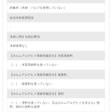
資源・エネルギー
対象外（木材・パルプを使用していない）
9.
合法木材使用状況
<L1> 資源（投入原料、水等）とエネルギー（電力、重
油、ガス）の使用量削減の取り組みを行っている
-
10.
木材に関する特記事項
木材使用なし
<L2> 資源とエネルギーの使用量の把握をし、具体的な削
減目標や計画を立てている
【ホルムアルデヒド発散等級区分】木質系材料
環境配慮型製品・サービスの製造・販売
［－］：木質系材料を使っていない
11.
【ホルムアルデヒド発散等級区分】接着剤
<L1> 環境配慮型製品・サービスの製造・販売を積極的に
［－］：接着剤を使っていない
行っている
【ホルムアルデヒド発散等級区分】塗料
12.
［－］：塗料を使っていない、又はホルムアルデヒドを含まない塗
料、焼付け塗料を使用
<L2> 環境配慮型製品・サービスの製造・販売状況を把握
し、具体的な販売目標や計画を立てている