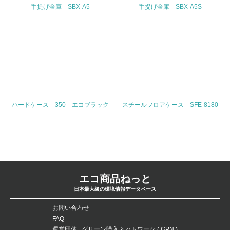
30.
手提げ金庫 SBX-A5
手提げ金庫 SBX-A5S
<L2> サプライヤーに対して、環境面・社会面の取り組み
に関する確認・調査を実施している
その他の環境への取り組みについての自由記載
事業者属性
ハードケース 350 エコブラック
スチールフロアケース SFE-8180
業種
生活用品の企画、製造、販売
従業員数
エコ商品ねっと
2730人（2014年1月度現在）
日本最大級の環境情報データベース
問合せ先
お問い合わせ
FAQ
TEL
運営団体 : グリーン購入ネットワーク ( GPN )