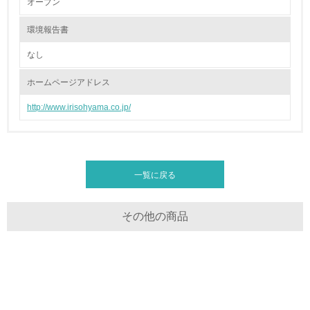
オープン
22.
<L1> 周辺地域の環境保全活動を行い、自治体や地域団体
環境報告書
の活動に積極的に参加している
なし
3.社会面の取り組み
ホームページアドレス
23.
http://www.irisohyama.co.jp/
<L1> 「人権・労働等」に関する方針、規定等を持ってい
る
24.
一覧に戻る
<L1> 「公正・適正な取引」に関する方針、規定等を持っ
ている
その他の商品
25.
<L1> 「情報セキュリティ」に関する方針、規定等を持っ
ている
4.環境面・社会面の情報公開他