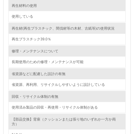
再生材料の使用
グリーン購入
使用している
13.
再生材(再生プラスチック、間伐材等の木材、古紙等)の使用状況
再生プラスチック39.0％
<L1> グリーン購入の取り組み方針を有し、グリーン購入
を行っている
修理・メンテナンスについて
14.
長期使用のための修理・メンテナンスが可能
<L2> 購入している製品・サービスの量と種類を把握し、
具体的な目標や計画を立てている
省資源などに配慮した設計の有無
省資源、再利用、リサイクルしやすいように設計している
包装・物流
回収・リサイクル体制の有無
使用済み製品の回収・再使用・リサイクル体制がある
非該当（包装・物流を必要とする業務を行っていない）
【部品交換】背座（クッションまたは張り地のいずれか一方か両
15.
方）
<L1> 環境負荷ができるだけ小さい包装・梱包を行ってい