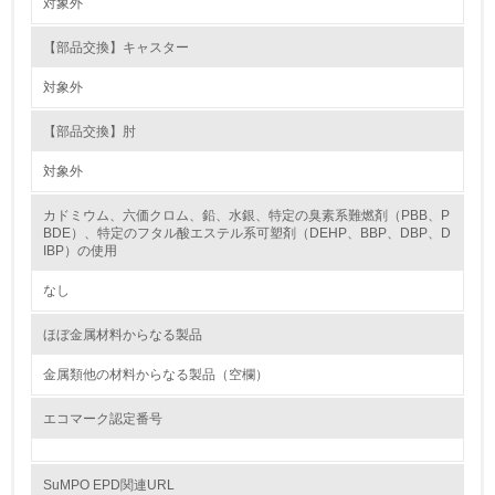
対象外
る
【部品交換】キャスター
16.
対象外
<L2> 環境負荷ができるだけ小さい物流を行っている
【部品交換】肘
化学物質
対象外
カドミウム、六価クロム、鉛、水銀、特定の臭素系難燃剤（PBB、P
非該当（化学物質を使用していない）
BDE）、特定のフタル酸エステル系可塑剤（DEHP、BBP、DBP、D
IBP）の使用
17.
なし
<L1> 化学物質の使用量及び外部（大気・水・土壌）への
排出量削減の取り組みを行っている
ほぼ金属材料からなる製品
18.
金属類他の材料からなる製品（空欄）
<L2> 化学物質の使用量及び外部への排出量を把握し、具
エコマーク認定番号
体的な削減目標や計画を立てている
SuMPO EPD関連URL
廃棄物