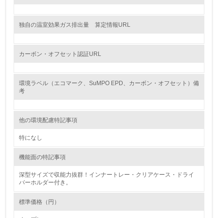
19.
独自の温室効果ガス排出量 算定情報URL
<L1> 廃棄物の発生量の削減及びリサイクルの推進、適正
処理を行っている
カーボン・オフセット認証URL
20.
環境ラベル（エコマーク、SuMPO EPD、カーボン・オフセット）備
<L2> 発生する廃棄物の量と種類を把握し、具体的な削
考
減・リサイクル目標や計画を立てている
生物多様性保全
他の環境配慮特記事項
特になし
21.
機能面の特記事項
<L1> 「生物多様性保全」に関する取り組み（例：森林保
全活動＜植林、天然林保護、間伐＞、認証品の購入、原材
料のトレーサビリティの確認等）を行っている
深型サイズで収能力抜群！インナートレー・クリアケース・ドライ
バーホルダー付き。
地域への貢献
標準価格（円）