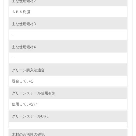
す。基本的には不使用です。
主な使用素材2
ＡＢＳ樹脂
5.
主な使用素材3
環境取り組み体制と成果を定期的に検証して次の活動に活
かしている
-
6.
主な使用素材4
従業員が環境方針に基づいて自分の業務の中で行うべき環
境対策を理解し、実践している
-
グリーン購入法適合
7.
適合している
環境活動に関する規格やプログラムを導入している
→ 導入している規格名 ISO14001
グリーンスチール使用有無
8.
使用していない
第三者認証を取得している
グリーンスチールURL
2.環境への取り組み
木材の合法性の確認