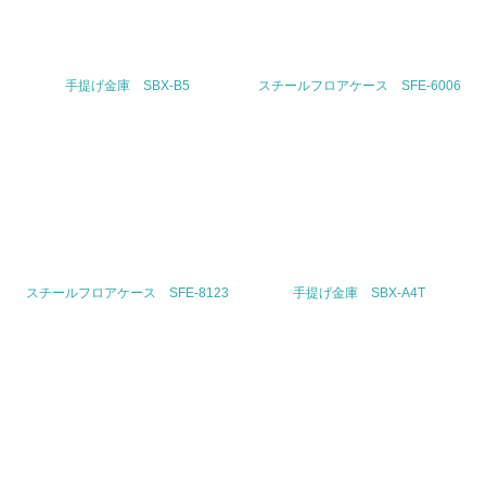
26.
<L1> パンフレットやホームページ等で、自社の環境情報
手提げ金庫 SBX-B5
スチールフロアケース SFE-6006
を積極的に公開・提供している
27.
<L1> パンフレットやホームページ等で、自社の社会的取
り組みを積極的に公開・提供している
28.
<L2>「２．環境への取り組み」に関する現状の数値や目標
スチールフロアケース SFE-8123
手提げ金庫 SBX-A4T
値を公表している
29.
<L2>「３．社会面の取り組み」に関する現状の数値や目標
値を公表している
5.サプライヤーへの取り組み