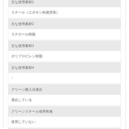
ております。パーチクルボード用の接着剤の内製化をし、より安全で安定
主な使用素材1
した品質を維持できるよう常に品質管理に努めております。まだ建築材へ
自社に関係する主要な環境法規制を把握し、順守している
の使用が中心ですが、オフィス家具への積極的な使用を検討中です。それ
スチール（エポキシ粉黛塗装）
以外の木材や鉄製品などの塗料や接着剤においても、社内の応用研究室で
の試験を行い、トルエンなどの物質が含んでいないことを確認していま
レベル2
す。基本的には不使用です。
主な使用素材2
スチロール樹脂
5.
主な使用素材3
環境取り組み体制と成果を定期的に検証して次の活動に活
かしている
ポリプロピレン樹脂
6.
主な使用素材4
従業員が環境方針に基づいて自分の業務の中で行うべき環
境対策を理解し、実践している
-
グリーン購入法適合
7.
適合している
環境活動に関する規格やプログラムを導入している
→ 導入している規格名 ISO14001
グリーンスチール使用有無
8.
使用していない
第三者認証を取得している