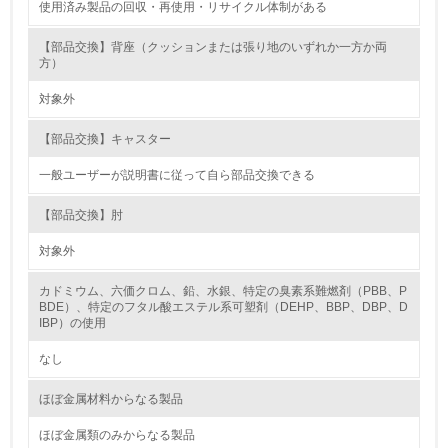
使用済み製品の回収・再使用・リサイクル体制がある
15.
【部品交換】背座（クッションまたは張り地のいずれか一方か両
方）
<L1> 環境負荷ができるだけ小さい包装・梱包を行ってい
る
対象外
16.
【部品交換】キャスター
<L2> 環境負荷ができるだけ小さい物流を行っている
一般ユーザーが説明書に従って自ら部品交換できる
化学物質
【部品交換】肘
対象外
非該当（化学物質を使用していない）
カドミウム、六価クロム、鉛、水銀、特定の臭素系難燃剤（PBB、P
BDE）、特定のフタル酸エステル系可塑剤（DEHP、BBP、DBP、D
IBP）の使用
17.
なし
<L1> 化学物質の使用量及び外部（大気・水・土壌）への
排出量削減の取り組みを行っている
ほぼ金属材料からなる製品
18.
ほぼ金属類のみからなる製品