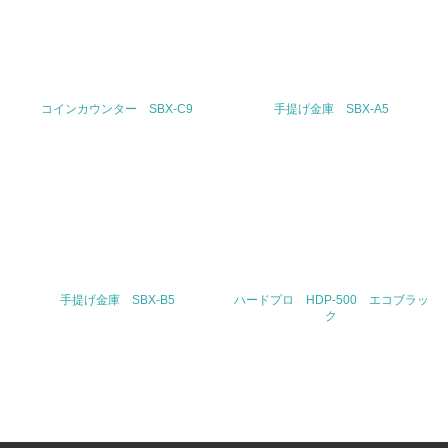
5.サプライヤーへの取り組み
30.
コインカウンター SBX-C9
手提げ金庫 SBX-A5
<L2> サプライヤーに対して、環境面・社会面の取り組み
に関する確認・調査を実施している
その他の環境への取り組みについての自由記載
事業者属性
手提げ金庫 SBX-B5
ハードプロ HDP-500 エコブラッ
ク
業種
生活用品の企画、製造、販売
従業員数
2730人（2014年1月度現在）