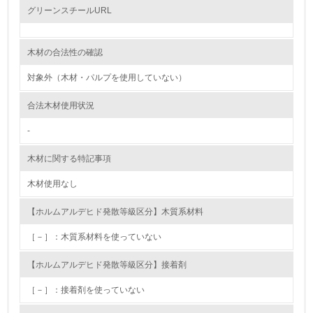
グリーンスチールURL
2.環境への取り組み
木材の合法性の確認
資源・エネルギー
対象外（木材・パルプを使用していない）
9.
合法木材使用状況
<L1> 資源（投入原料、水等）とエネルギー（電力、重
油、ガス）の使用量削減の取り組みを行っている
-
10.
木材に関する特記事項
木材使用なし
<L2> 資源とエネルギーの使用量の把握をし、具体的な削
減目標や計画を立てている
【ホルムアルデヒド発散等級区分】木質系材料
環境配慮型製品・サービスの製造・販売
［－］：木質系材料を使っていない
11.
【ホルムアルデヒド発散等級区分】接着剤
<L1> 環境配慮型製品・サービスの製造・販売を積極的に
［－］：接着剤を使っていない
行っている