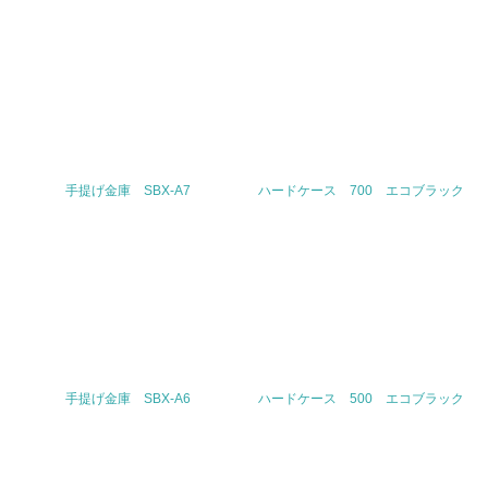
<L1> 「情報セキュリティ」に関する方針、規定等を持っ
ている
4.環境面・社会面の情報公開他
26.
<L1> パンフレットやホームページ等で、自社の環境情報
を積極的に公開・提供している
手提げ金庫 SBX-A7
ハードケース 700 エコブラック
27.
<L1> パンフレットやホームページ等で、自社の社会的取
り組みを積極的に公開・提供している
28.
<L2>「２．環境への取り組み」に関する現状の数値や目標
値を公表している
手提げ金庫 SBX-A6
ハードケース 500 エコブラック
29.
<L2>「３．社会面の取り組み」に関する現状の数値や目標
値を公表している