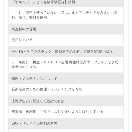
【ホルムアルデヒド発散等級区分】塗料
12.
［－］：塗料を使っていない、又はホルムアルデヒドを含まない塗
料、焼付け塗料を使用
<L2> 環境配慮型製品・サービスの製造・販売状況を把握
し、具体的な販売目標や計画を立てている
再生材料の使用
グリーン購入
使用している
13.
再生材(再生プラスチック、間伐材等の木材、古紙等)の使用状況
レール部分：再生ＰＰ１００％使用 再生材使用率：プラスチック総
<L1> グリーン購入の取り組み方針を有し、グリーン購入
重量の約２０％
を行っている
修理・メンテナンスについて
14.
長期使用のための修理・メンテナンスが可能
<L2> 購入している製品・サービスの量と種類を把握し、
具体的な目標や計画を立てている
省資源などに配慮した設計の有無
包装・物流
省資源、再利用、リサイクルしやすいように設計している
回収・リサイクル体制の有無
非該当（包装・物流を必要とする業務を行っていない）