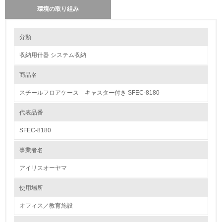
環境の取り組み
環境の取り組み
長期使用のための修理体制について
分類
新商品の開発においては、社内の試験機関で、強度、衝撃、耐荷重、耐候
試験、繰り返しの使用試験などを行うことで、当社の定める使用期間を可
収納用什器 システム収納
能にする仕様設計をしております。また、社内では、修理センターを設置
1.環境取り組み体制
しており、修理や修理用の部品の給ができるような体制を整えています。
商品名
レベル1
省資源、部品の再使用、リサイクル設計の内容
スチールフロアケース キャスター付き SFEC-8180
製品の部品には積極的に再生原料を使用しています。特にプラスチック原
1.
料に関しては、生産工程で発生する端材の回収、分別、粉砕、再原料化ま
でのサイクルが確立してます。また、木製品の生産時に出た端材などは、
代表品番
環境方針を持っている
梱包時での保護材などに利用したり、ペット用の猫砂への転用をすること
で省ごみ化を推し進めています。
SFEC-8180
2.
使用済製品の回収、再使用、リサイクルの体制について
事業者名
環境対応の責任体制を定めている
現在、小売から発送時での破損商品等で戻ってくる製品に関して、原因究
明を行いながら、分解、分析を行い、リサイクル材として使用できるパー
アイリスオーヤマ
ツがあれば分類し粉砕した後、再利用をしています。まだ一連の回収から
3.
生産までの仕組みはできていませんが、検討中です。
使用場所
環境問題に関する従業員教育を行っている
オフィス／教育施設
トルエン、キシレンの不使用について
当社の中国パーチクルボード生産工場は、Ｆ☆☆☆☆の大臣認定を取得し
4.