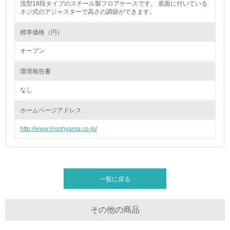
浅型18段タイプのスチール製フロアケースです。 底面に付いている
ネジ式のアジャスターで高さの調節ができます。
地域への貢献
標準価格（円）
22.
オープン
<L1> 周辺地域の環境保全活動を行い、自治体や地域団体
の活動に積極的に参加している
環境報告書
なし
3.社会面の取り組み
ホームページアドレス
23.
http://www.irisohyama.co.jp/
<L1> 「人権・労働等」に関する方針、規定等を持ってい
る
24.
一覧に戻る
<L1> 「公正・適正な取引」に関する方針、規定等を持っ
ている
その他の商品
25.