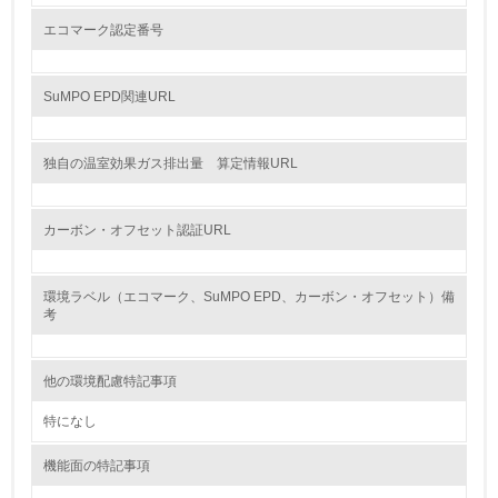
<L2> 化学物質の使用量及び外部への排出量を把握し、具
体的な削減目標や計画を立てている
エコマーク認定番号
廃棄物
SuMPO EPD関連URL
19.
独自の温室効果ガス排出量 算定情報URL
<L1> 廃棄物の発生量の削減及びリサイクルの推進、適正
処理を行っている
カーボン・オフセット認証URL
20.
<L2> 発生する廃棄物の量と種類を把握し、具体的な削
環境ラベル（エコマーク、SuMPO EPD、カーボン・オフセット）備
減・リサイクル目標や計画を立てている
考
生物多様性保全
他の環境配慮特記事項
21.
特になし
<L1> 「生物多様性保全」に関する取り組み（例：森林保
機能面の特記事項
全活動＜植林、天然林保護、間伐＞、認証品の購入、原材
料のトレーサビリティの確認等）を行っている