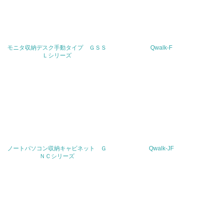
<L1> パンフレットやホームページ等で、自社の環境情報
を積極的に公開・提供している
27.
モニタ収納デスク手動タイプ ＧＳＳ
Qwalk-F
Ｌシリーズ
<L1> パンフレットやホームページ等で、自社の社会的取
り組みを積極的に公開・提供している
28.
<L2>「２．環境への取り組み」に関する現状の数値や目標
値を公表している
29.
ノートパソコン収納キャビネット Ｇ
Qwalk-JF
<L2>「３．社会面の取り組み」に関する現状の数値や目標
ＮＣシリーズ
値を公表している
5.サプライヤーへの取り組み
30.