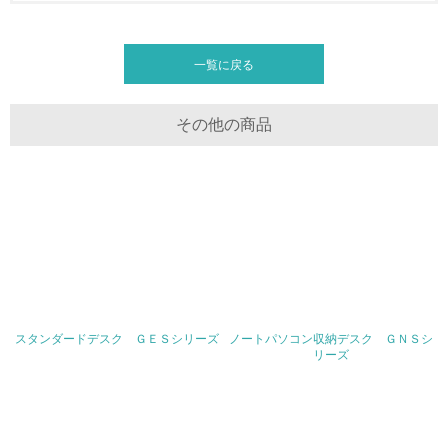
<L1> 周辺地域の環境保全活動を行い、自治体や地域団体
の活動に積極的に参加している
一覧に戻る
3.社会面の取り組み
23.
その他の商品
<L1> 「人権・労働等」に関する方針、規定等を持ってい
る
24.
<L1> 「公正・適正な取引」に関する方針、規定等を持っ
ている
25.
<L1> 「情報セキュリティ」に関する方針、規定等を持っ
スタンダードデスク ＧＥＳシリーズ
ノートパソコン収納デスク ＧＮＳシ
ている
リーズ
4.環境面・社会面の情報公開他
26.