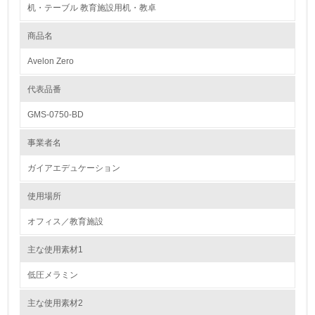
机・テーブル 教育施設用机・教卓
1.環境取り組み体制
商品名
レベル1
Avelon Zero
1.
代表品番
環境方針を持っている
GMS-0750-BD
2.
事業者名
環境対応の責任体制を定めている
ガイアエデュケーション
3.
使用場所
環境問題に関する従業員教育を行っている
オフィス／教育施設
4.
主な使用素材1
自社に関係する主要な環境法規制を把握し、順守している
低圧メラミン
レベル2
主な使用素材2