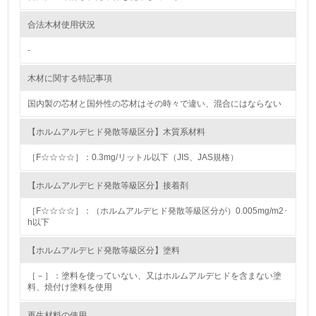
9.
合法木材使用状況
<L1> 資源（投入原料、水等）とエネルギー（電力、重
油、ガス）の使用量削減の取り組みを行っている
-
10.
木材に関する特記事項
国内製の芯材と国外性の芯材はその時々で違い、混合にはならない
<L2> 資源とエネルギーの使用量の把握をし、具体的な削
減目標や計画を立てている
【ホルムアルデヒド発散等級区分】木質系材料
環境配慮型製品・サービスの製造・販売
［F☆☆☆☆］：0.3mg/リットル以下（JIS、JAS規格）
11.
【ホルムアルデヒド発散等級区分】接着剤
<L1> 環境配慮型製品・サービスの製造・販売を積極的に
［F☆☆☆☆］：（ホルムアルデヒド発散等級区分が）0.005mg/m2･
行っている
h以下
【ホルムアルデヒド発散等級区分】塗料
12.
［－］：塗料を使っていない、又はホルムアルデヒドを含まない塗
<L2> 環境配慮型製品・サービスの製造・販売状況を把握
料、焼付け塗料を使用
し、具体的な販売目標や計画を立てている
再生材料の使用