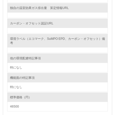
19.
独自の温室効果ガス排出量 算定情報URL
<L1> 廃棄物の発生量の削減及びリサイクルの推進、適正
処理を行っている
カーボン・オフセット認証URL
20.
<L2> 発生する廃棄物の量と種類を把握し、具体的な削
環境ラベル（エコマーク、SuMPO EPD、カーボン・オフセット）備
減・リサイクル目標や計画を立てている
考
生物多様性保全
他の環境配慮特記事項
21.
特になし
<L1> 「生物多様性保全」に関する取り組み（例：森林保
機能面の特記事項
全活動＜植林、天然林保護、間伐＞、認証品の購入、原材
料のトレーサビリティの確認等）を行っている
特になし
地域への貢献
標準価格（円）
46500
22.