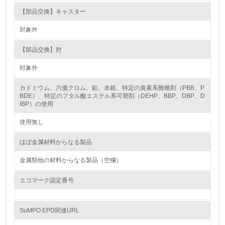
16.
【部品交換】キャスター
<L2> 環境負荷ができるだけ小さい物流を行っている
対象外
化学物質
【部品交換】肘
対象外
非該当（化学物質を使用していない）
カドミウム、六価クロム、鉛、水銀、特定の臭素系難燃剤（PBB、P
BDE）、特定のフタル酸エステル系可塑剤（DEHP、BBP、DBP、D
IBP）の使用
17.
使用無し
<L1> 化学物質の使用量及び外部（大気・水・土壌）への
排出量削減の取り組みを行っている
ほぼ金属材料からなる製品
18.
金属類他の材料からなる製品（空欄）
<L2> 化学物質の使用量及び外部への排出量を把握し、具
体的な削減目標や計画を立てている
エコマーク認定番号
廃棄物
SuMPO EPD関連URL