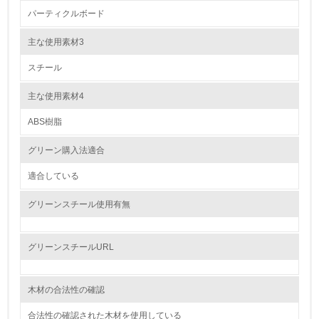
パーティクルボード
5.
主な使用素材3
環境取り組み体制と成果を定期的に検証して次の活動に活
かしている
スチール
6.
主な使用素材4
従業員が環境方針に基づいて自分の業務の中で行うべき環
境対策を理解し、実践している
ABS樹脂
グリーン購入法適合
7.
適合している
環境活動に関する規格やプログラムを導入している
グリーンスチール使用有無
8.
第三者認証を取得している
グリーンスチールURL
2.環境への取り組み
木材の合法性の確認
資源・エネルギー
合法性の確認された木材を使用している