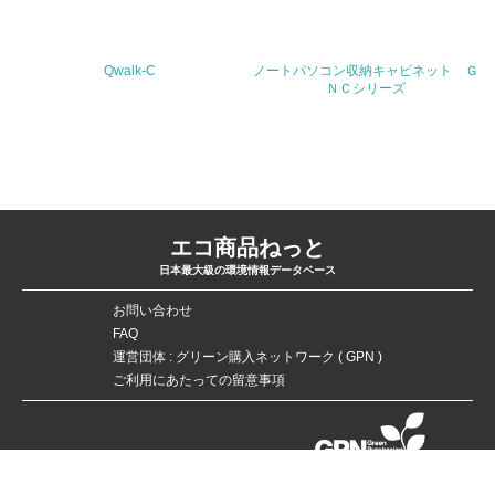
<L2> サプライヤーに対して、環境面・社会面の取り組み
に関する確認・調査を実施している
その他の環境への取り組みについての自由記載
Qwalk-C
ノートパソコン収納キャビネット Ｇ
ＮＣシリーズ
事業者属性
業種
エコ商品ねっと
日本最大級の環境情報データベース
従業員数
お問い合わせ
FAQ
運営団体 : グリーン購入ネットワーク ( GPN )
問合せ先
ご利用にあたっての留意事項
TEL
データベースの無断複製・転載を禁じます。
Copyright：©Green Purchasing Network（GPN） All Rights Reserved.
FAX