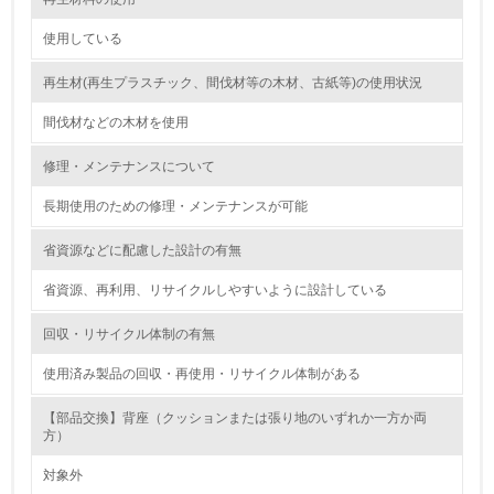
グリーン購入
使用している
13.
再生材(再生プラスチック、間伐材等の木材、古紙等)の使用状況
<L1> グリーン購入の取り組み方針を有し、グリーン購入
間伐材などの木材を使用
を行っている
修理・メンテナンスについて
14.
長期使用のための修理・メンテナンスが可能
<L2> 購入している製品・サービスの量と種類を把握し、
具体的な目標や計画を立てている
省資源などに配慮した設計の有無
包装・物流
省資源、再利用、リサイクルしやすいように設計している
回収・リサイクル体制の有無
非該当（包装・物流を必要とする業務を行っていない）
使用済み製品の回収・再使用・リサイクル体制がある
15.
【部品交換】背座（クッションまたは張り地のいずれか一方か両
方）
<L1> 環境負荷ができるだけ小さい包装・梱包を行ってい
る
対象外