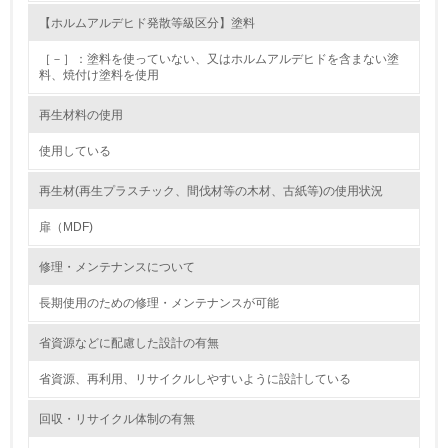
12.
【ホルムアルデヒド発散等級区分】塗料
<L2> 環境配慮型製品・サービスの製造・販売状況を把握
［－］：塗料を使っていない、又はホルムアルデヒドを含まない塗
し、具体的な販売目標や計画を立てている
料、焼付け塗料を使用
グリーン購入
再生材料の使用
使用している
13.
再生材(再生プラスチック、間伐材等の木材、古紙等)の使用状況
<L1> グリーン購入の取り組み方針を有し、グリーン購入
を行っている
扉（MDF)
14.
修理・メンテナンスについて
<L2> 購入している製品・サービスの量と種類を把握し、
長期使用のための修理・メンテナンスが可能
具体的な目標や計画を立てている
省資源などに配慮した設計の有無
包装・物流
省資源、再利用、リサイクルしやすいように設計している
回収・リサイクル体制の有無
非該当（包装・物流を必要とする業務を行っていない）