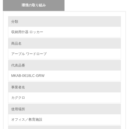
環境の取り組み
環境の取り組み
クリーンウッド法の登録事業者かどうか
分類
登録事業者ではない
収納用什器 ロッカー
1.環境取り組み体制
長期使用のための修理体制について
当社製品は、部品交換が容易な設計となっており、お客様自身で簡単に交
商品名
レベル1
換が行えます。さらに、各製品の組立用部品や基本的な組立方法を共通化
し、廃番品に対しても部品の提供が可能な体制を整えています。ご質問や
アーブル ワードローブ
お問い合わせには、全国11拠点の事業所と販売会社様経由のご案内に加
1.
え、直接お客様への対応も行うことで、より早く、的確なサポートを提供
しております。
代表品番
環境方針を持っている
MKAB-0618LC-GRW
省資源、部品の再使用、リサイクル設計の内容
2.
当社製品は、設計段階から積極的にリサイクル可能な素材を採用していま
事業者名
す。自社で設計・製造するテーブルの天板や収納家具の芯材には、再生材
環境対応の責任体制を定めている
であるMDFやパーチクルボードを基本的に使用しています。また、多くの
商品はお客様組立品であり、部品の交換が簡単にできるよう設計されてい
カグクロ
ます。
3.
使用場所
環境問題に関する従業員教育を行っている
使用済製品の回収、再使用、リサイクルの体制について
オフィス／教育施設
ご要望により回収した製品を、可能な限り木材、金属、プラスチック等の
単一素材ごとに解体し、資源として回収業者に収集を依頼しております。
4.