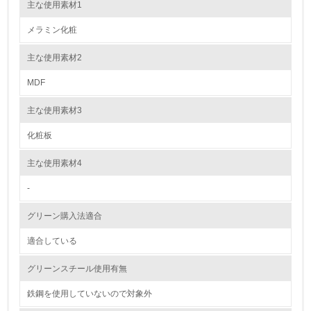
主な使用素材1
自社に関係する主要な環境法規制を把握し、順守している
トルエン、キシレンの不使用について
メラミン化粧
特になし
レベル2
主な使用素材2
MDF
5.
主な使用素材3
環境取り組み体制と成果を定期的に検証して次の活動に活
かしている
化粧板
6.
主な使用素材4
従業員が環境方針に基づいて自分の業務の中で行うべき環
境対策を理解し、実践している
-
グリーン購入法適合
7.
適合している
環境活動に関する規格やプログラムを導入している
グリーンスチール使用有無
8.
鉄鋼を使用していないので対象外
第三者認証を取得している