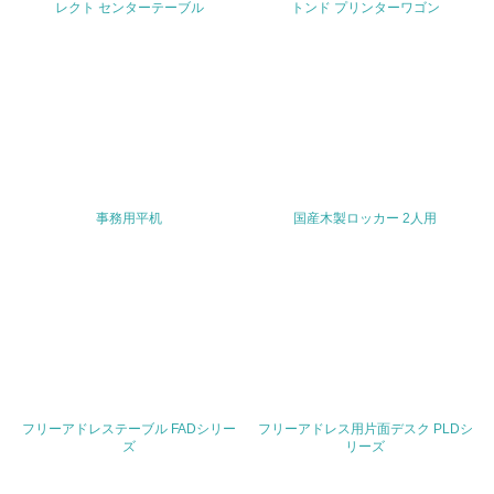
ている
レクト センターテーブル
トンド プリンターワゴン
4.環境面・社会面の情報公開他
26.
<L1> パンフレットやホームページ等で、自社の環境情報
を積極的に公開・提供している
27.
事務用平机
国産木製ロッカー 2人用
<L1> パンフレットやホームページ等で、自社の社会的取
り組みを積極的に公開・提供している
28.
<L2>「２．環境への取り組み」に関する現状の数値や目標
値を公表している
29.
フリーアドレステーブル FADシリー
フリーアドレス用片面デスク PLDシ
ズ
リーズ
<L2>「３．社会面の取り組み」に関する現状の数値や目標
値を公表している