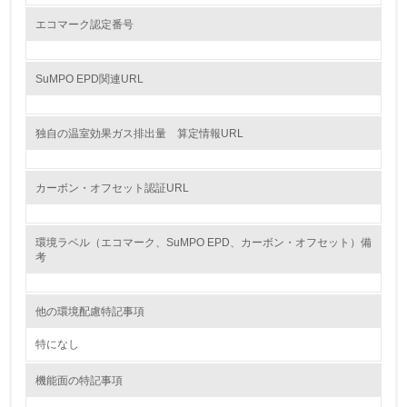
体的な削減目標や計画を立てている
エコマーク認定番号
廃棄物
SuMPO EPD関連URL
19.
<L1> 廃棄物の発生量の削減及びリサイクルの推進、適正
独自の温室効果ガス排出量 算定情報URL
処理を行っている
20.
カーボン・オフセット認証URL
<L2> 発生する廃棄物の量と種類を把握し、具体的な削
減・リサイクル目標や計画を立てている
環境ラベル（エコマーク、SuMPO EPD、カーボン・オフセット）備
考
生物多様性保全
他の環境配慮特記事項
21.
特になし
<L1> 「生物多様性保全」に関する取り組み（例：森林保
全活動＜植林、天然林保護、間伐＞、認証品の購入、原材
機能面の特記事項
料のトレーサビリティの確認等）を行っている