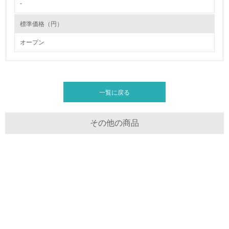
-
地域への貢献
標準価格（円）
22.
オープン
<L1> 周辺地域の環境保全活動を行い、自治体や地域団体
の活動に積極的に参加している
3.社会面の取り組み
一覧に戻る
23.
その他の商品
<L1> 「人権・労働等」に関する方針、規定等を持ってい
る
24.
<L1> 「公正・適正な取引」に関する方針、規定等を持っ
ている
25.
<L1> 「情報セキュリティ」に関する方針、規定等を持っ