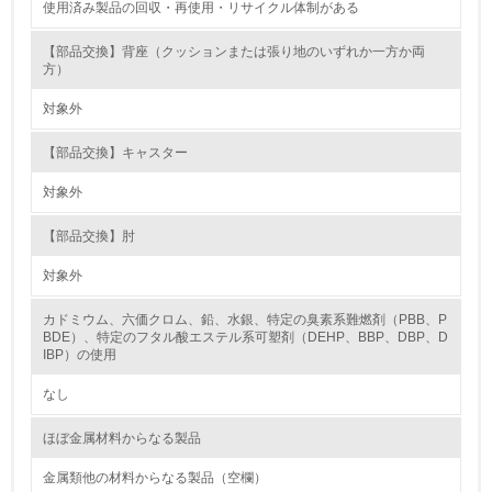
使用済み製品の回収・再使用・リサイクル体制がある
15.
【部品交換】背座（クッションまたは張り地のいずれか一方か両
<L1> 環境負荷ができるだけ小さい包装・梱包を行ってい
方）
る
対象外
16.
【部品交換】キャスター
<L2> 環境負荷ができるだけ小さい物流を行っている
対象外
化学物質
【部品交換】肘
対象外
非該当（化学物質を使用していない）
カドミウム、六価クロム、鉛、水銀、特定の臭素系難燃剤（PBB、P
BDE）、特定のフタル酸エステル系可塑剤（DEHP、BBP、DBP、D
17.
IBP）の使用
<L1> 化学物質の使用量及び外部（大気・水・土壌）への
なし
排出量削減の取り組みを行っている
ほぼ金属材料からなる製品
18.
金属類他の材料からなる製品（空欄）
<L2> 化学物質の使用量及び外部への排出量を把握し、具