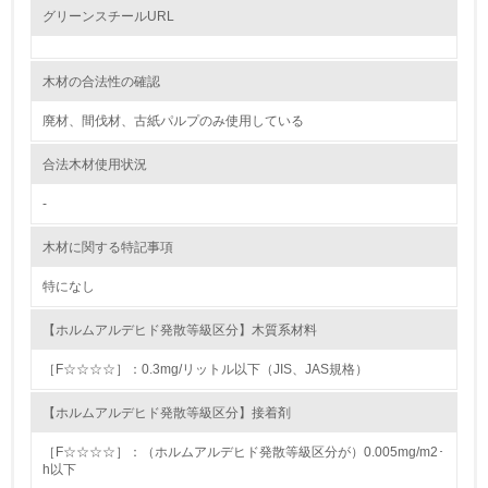
グリーンスチールURL
2.環境への取り組み
資源・エネルギー
木材の合法性の確認
廃材、間伐材、古紙パルプのみ使用している
9.
合法木材使用状況
<L1> 資源（投入原料、水等）とエネルギー（電力、重
油、ガス）の使用量削減の取り組みを行っている
-
10.
木材に関する特記事項
<L2> 資源とエネルギーの使用量の把握をし、具体的な削
特になし
減目標や計画を立てている
【ホルムアルデヒド発散等級区分】木質系材料
環境配慮型製品・サービスの製造・販売
［F☆☆☆☆］：0.3mg/リットル以下（JIS、JAS規格）
11.
【ホルムアルデヒド発散等級区分】接着剤
<L1> 環境配慮型製品・サービスの製造・販売を積極的に
行っている
［F☆☆☆☆］：（ホルムアルデヒド発散等級区分が）0.005mg/m2･
h以下