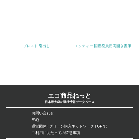
5.サプライヤーへの取り組み
30.
<L2> サプライヤーに対して、環境面・社会面の取り組み
に関する確認・調査を実施している
プレスト 引出し
エクティー 国産役員用両開き書庫
その他の環境への取り組みについての自由記載
事業者属性
業種
エコ商品ねっと
日本最大級の環境情報データベース
オフィス家具の 小売・卸売
お問い合わせ
従業員数
FAQ
運営団体 : グリーン購入ネットワーク ( GPN )
108
ご利用にあたっての留意事項