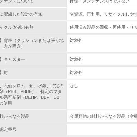
テナンスについて
修理・メンテナンスはできない
<L1> 環境配慮型製品・サービスの製造・販売を積極的に行って
に配慮した設計の有無
省資源、再利用、リサイクルしや
<L2> 環境配慮型製品・サービスの製造・販売状況を把握し、
イクル体制の有無
使用済み製品の回収・再使用・リ
グリーン購入
】背座（クッションまたは張り地
対象外
一方か両方）
<L1> グリーン購入の取り組み方針を有し、グリーン購入を行っ
】キャスター
対象外
<L2> 購入している製品・サービスの量と種類を把握し、具体
】肘
対象外
包装・物流
、六価クロム、鉛、水銀、特定の
なし
剤（PBB、PBDE）、特定のフタ
ル系可塑剤（DEHP、BBP、DB
非該当（包装・物流を必要とする業務を行っていない）
）の使用
<L1> 環境負荷ができるだけ小さい包装・梱包を行っている
料からなる製品
金属類他の材料からなる製品（空
<L2> 環境負荷ができるだけ小さい物流を行っている
認定番号