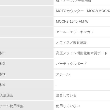
机・テーブル 事務用机
きました商品に関する質問等の回答につきまして、販売
施し、より早く、的確な処理が可能となりました。 また
MOTOカウンター MOC2(MOCN2)
環境取り組み体制
通にすることで、廃番品に対しても部品の提供ができるよ
MOCN2-1540-AM-W
チェック項目
部品の再使用、リサイクル設計の内容
アール・エフ・ヤマカワ
レベル1
、製造のテーブル天板および収納家具の芯材については、
オフィス／教育施設
ております。
環境方針を持っている
材1
高圧メラミン樹脂化粧木質ボード
品の回収、再使用、リサイクルの体制につい
環境対応の責任体制を定めている
材2
パーティクルボード
替え等で回収を要望された場合、回収品を木部、金属部
ております。
環境問題に関する従業員教育を行っている
材3
スチール
自社に関係する主要な環境法規制を把握し、順守している
ン、キシレンの不使用について
材4
-
レベル2
入法適合
適合している
チール使用有無
使用していない
環境取り組み体制と成果を定期的に検証して次の活動に活かし