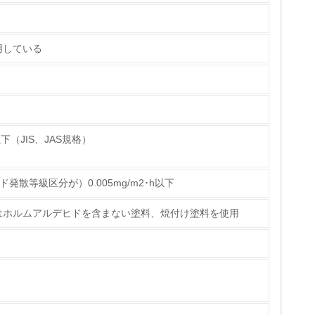
策を理解し、実践している
用している
下（JIS、JAS規格）
チェック
散等級区分が）0.005mg/m2･h以下
はホルムアルデヒドを含まない塗料、焼付け塗料を使用
ス）の使用量削減の取り組みを行っている
標や計画を立てている
製造・販売