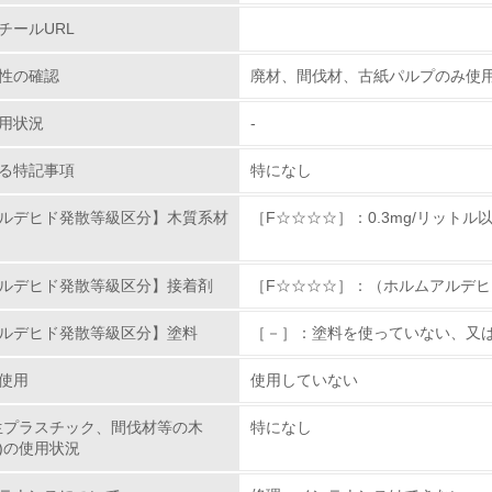
チールURL
従業員が環境方針に基づいて自分の業務の中で行うべき環境対
性の確認
廃材、間伐材、古紙パルプのみ使
環境活動に関する規格やプログラムを導入している
用状況
-
第三者認証を取得している
る特記事項
特になし
環境への取り組み
ルデヒド発散等級区分】木質系材
［F☆☆☆☆］：0.3mg/リットル以
チェック項目
ルデヒド発散等級区分】接着剤
［F☆☆☆☆］：（ホルムアルデヒド発
資源・エネルギー
ルデヒド発散等級区分】塗料
［－］：塗料を使っていない、又
<L1> 資源（投入原料、水等）とエネルギー（電力、重油、ガ
使用
使用していない
<L2> 資源とエネルギーの使用量の把握をし、具体的な削減目
生プラスチック、間伐材等の木
特になし
)の使用状況
環境配慮型製品・サービスの