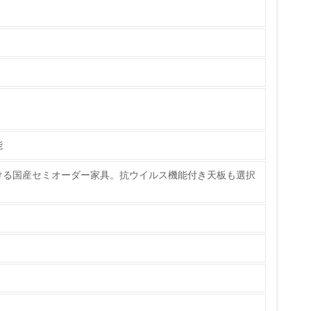
量削減の取り組みを行っている
な削減目標や計画を立てている
能
ける国産セミオーダー家具。抗ウイルス機能付き天板も選択
を行っている
サイクル目標や計画を立てている
動＜植林、天然林保護、間伐＞、認証品の