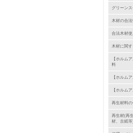
グリーンス
6.
木材の合法
7.
合法木材使
8.
木材に関す
2.
【ホルムア
料
No.
【ホルムア
【ホルムア
9.
再生材料の
10.
再生材(再
材、古紙等