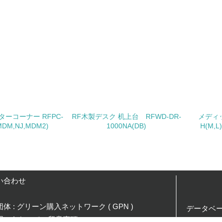
<L1> パンフレットやホームページ等で、自社の環境情報を積
<L1> パンフレットやホームページ等で、自社の社会的取り組
<L2>「２．環境への取り組み」に関する現状の数値や目標値を
<L2>「３．社会面の取り組み」に関する現状の数値や目標値を
サプライヤーへの取り組み
ターコーナー RFPC-
RF木製デスク 机上台 RFWD-DR-
メディッ
DM,NJ,MDM2)
1000NA(DB)
H(M,L
チェック項目
<L2> サプライヤーに対して、環境面・社会面の取り組みに関
境
い合わせ
み
自
体 : グリーン購入ネットワーク ( GPN )
データベ
用にあたっての留意事項
Copyright