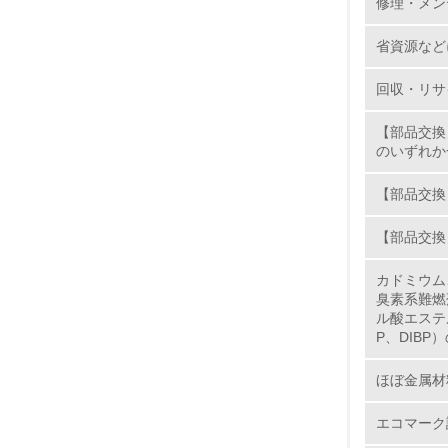
修理・メン
11.
省資源など
12.
回収・リサ
【部品交換
のいずれか
13.
【部品交換
14.
【部品交換
カドミウム
臭素系難燃
ル酸エステ
P、DIBP
15.
ほぼ金属材
16.
エコマーク