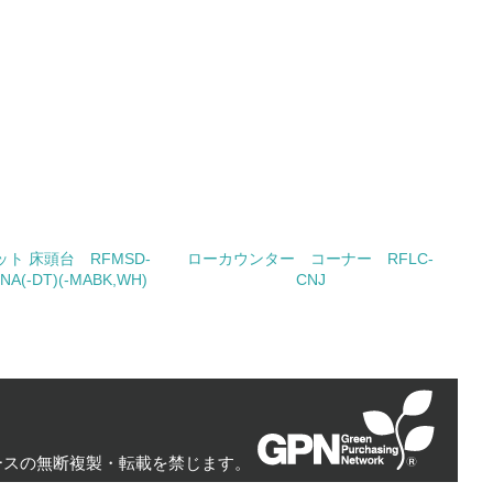
極的に公開・提供している
みを積極的に公開・提供している
公表している
公表している
ト 床頭台 RFMSD-
ローカウンター コーナー RFLC-
)NA(-DT)(-MABK,WH)
CNJ
チェック
する確認・調査を実施している
ースの無断複製・転載を禁じます。
：©Green Purchasing Network（GPN） All Rights Reserved.