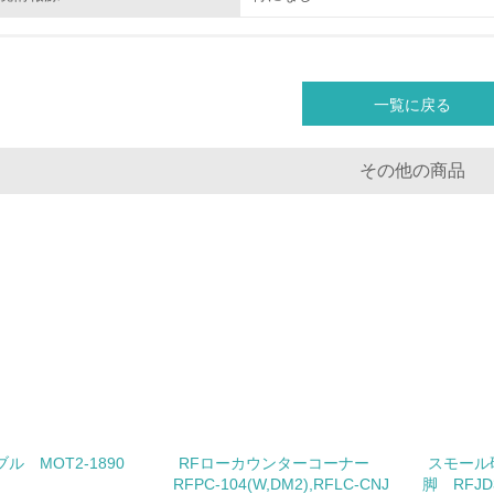
地域への貢献
一覧に戻る
<L1> 周辺地域の環境保全活動を行い、自治体や地域団体の活
社会面の取り組み
その他の商品
チェック項目
<L1> 「人権・労働等」に関する方針、規定等を持っている
<L1> 「公正・適正な取引」に関する方針、規定等を持っている
<L1> 「情報セキュリティ」に関する方針、規定等を持っている
環境面・社会面の情報公開他
ル MOT2-1890
RFローカウンターコーナー
スモール
チェック項目
RFPC-104(W,DM2),RFLC-CNJ
脚 RFJD3-