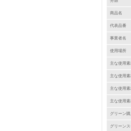
分類
御購入頂
対応も実
商品名
1.
方法を共
代表品番
No.
省資源、
事業者名
自社設計
使用場所
を使用し
1.
主な使用素
使用済製
2.
主な使用素
商品の入
3.
を依頼し
主な使用素
4.
トルエ
主な使用素
特になし
グリーン購
グリーンス
5.