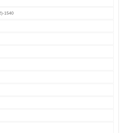
会社様経由の御案内と合わせて、直接お客様への
、各商品の種類毎に組立用部品や基本的な組立
-1540
う、 体制を整備しております。
チェック
基本的に再生材（MDFやパーチクルボード）
て
、樹脂部等、素材ごとに解体し、回収業者に収集
ている