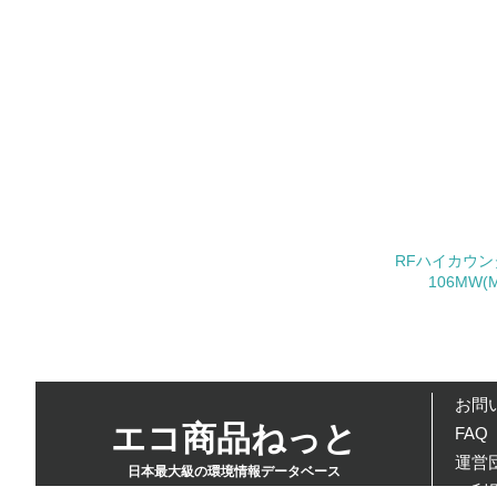
26.
27.
28.
29.
5.
RFハイカウン
106MW(M
No.
30.
その他の環
お問
への取り組
についての
エコ商品ねっと
FAQ
由記載
運営団
日本最大級の環境情報データベース
ご利