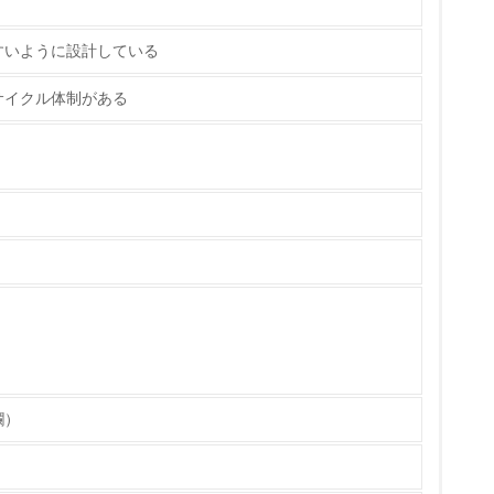
いる
すいように設計している
具体的な販売目標や計画を立てている
サイクル体制がある
ている
的な目標や計画を立てている
欄）