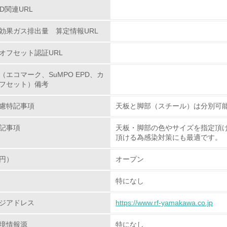
PD関連URL
化学物質
効果ガス排出量 算定情報URL
非該当（化学物質を使用していない）
オフセット認証URL
<L1> 化学物質の使用量及び外部（大気・水・土壌）への排出
（エコマーク、SuMPO EPD、カ
<L2> 化学物質の使用量及び外部への排出量を把握し、具体的
フセット）備考
慮特記事項
天板と脚部（スチール）は分別可
廃棄物
記事項
天板・脚部の色やサイズを指定頂
<L1> 廃棄物の発生量の削減及びリサイクルの推進、適正処理
頂ける為感染対策にも最適です。
円）
オープン
<L2> 発生する廃棄物の量と種類を把握し、具体的な削減・リ
特になし
生物多様性保全
ジアドレス
https://www.rf-yamakawa.co.jp
<L1> 「生物多様性保全」に関する取り組み（例：森林保全活
購入、原材料のトレーサビリティの確認等）を行っている
境情報源
特になし