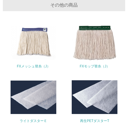
その他の商品
<L1> グリーン購入の取り組み方針を有し、グリーン購入
を行っている
14.
<L2> 購入している製品・サービスの量と種類を把握し、
具体的な目標や計画を立てている
包装・物流
FXメッシュ替糸（J）
FXモップ替糸（J）
非該当（包装・物流を必要とする業務を行っていない）
15.
<L1> 環境負荷ができるだけ小さい包装・梱包を行ってい
る
16.
<L2> 環境負荷ができるだけ小さい物流を行っている
ライトダスターＥ
再生PETダスターT