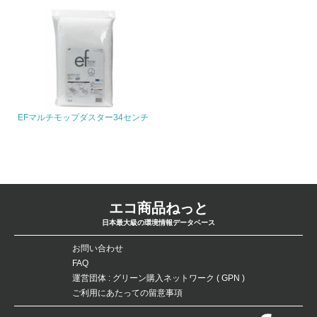
化学物質
非該当（化学物質を使用していない）
17.
EFマルチモップダスター34センチ
<L1> 化学物質の使用量及び外部（大気・水・土壌）への
排出量削減の取り組みを行っている
18.
<L2> 化学物質の使用量及び外部への排出量を把握し、具
体的な削減目標や計画を立てている
エコ商品ねっと
日本最大級の環境情報データベース
廃棄物
お問い合わせ
FAQ
19.
運営団体 : グリーン購入ネットワーク ( GPN )
<L1> 廃棄物の発生量の削減及びリサイクルの推進、適正
ご利用にあたっての留意事項
処理を行っている