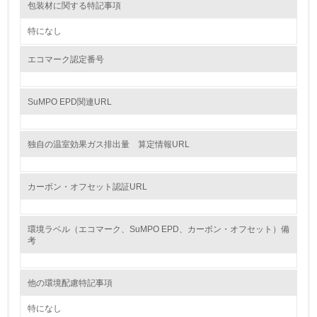
包装材に関する特記事項
6.
特になし
従業員が環境方針に基づいて自分の業務の中で行うべき環
境対策を理解し、実践している
エコマーク認定番号
7.
SuMPO EPD関連URL
環境活動に関する規格やプログラムを導入している
→ 導入している規格名 ISO14001
独自の温室効果ガス排出量 算定情報URL
8.
第三者認証を取得している
カーボン・オフセット認証URL
2.環境への取り組み
環境ラベル（エコマーク、SuMPO EPD、カーボン・オフセット）備
資源・エネルギー
考
9.
他の環境配慮特記事項
<L1> 資源（投入原料、水等）とエネルギー（電力、重
特になし
油、ガス）の使用量削減の取り組みを行っている