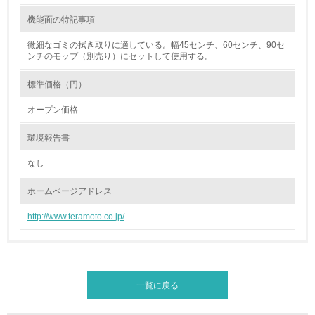
機能面の特記事項
10.
微細なゴミの拭き取りに適している。幅45センチ、60センチ、90セ
<L2> 資源とエネルギーの使用量の把握をし、具体的な削
ンチのモップ（別売り）にセットして使用する。
減目標や計画を立てている
標準価格（円）
環境配慮型製品・サービスの製造・販売
オープン価格
11.
環境報告書
<L1> 環境配慮型製品・サービスの製造・販売を積極的に
なし
行っている
ホームページアドレス
12.
http://www.teramoto.co.jp/
<L2> 環境配慮型製品・サービスの製造・販売状況を把握
し、具体的な販売目標や計画を立てている
グリーン購入
一覧に戻る
13.