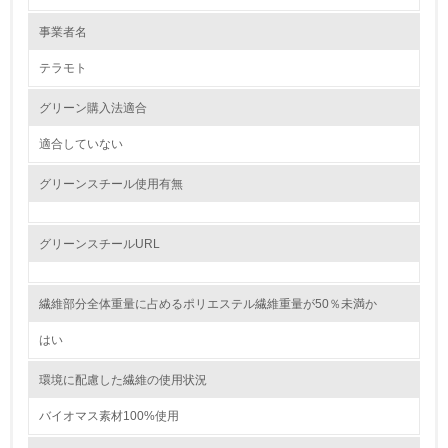
1.
事業者名
環境方針を持っている
テラモト
2.
グリーン購入法適合
環境対応の責任体制を定めている
適合していない
3.
グリーンスチール使用有無
環境問題に関する従業員教育を行っている
4.
グリーンスチールURL
自社に関係する主要な環境法規制を把握し、順守している
繊維部分全体重量に占めるポリエステル繊維重量が50％未満か
レベル2
はい
5.
環境に配慮した繊維の使用状況
環境取り組み体制と成果を定期的に検証して次の活動に活
バイオマス素材100%使用
かしている