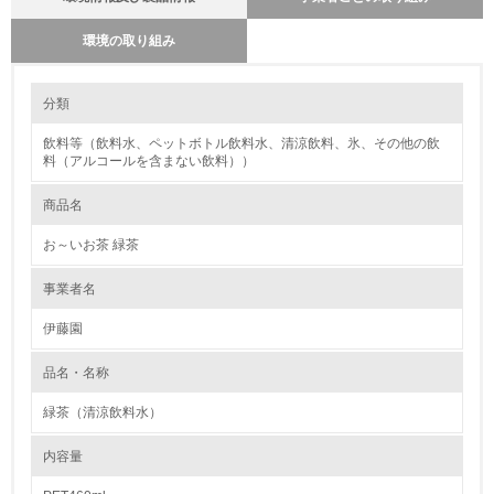
環境の取り組み
環境の取り組み
分類
飲料等（飲料水、ペットボトル飲料水、清涼飲料、氷、その他の飲
1.環境取り組み体制
料（アルコールを含まない飲料））
レベル1
商品名
1.
お～いお茶 緑茶
環境方針を持っている
事業者名
伊藤園
2.
環境対応の責任体制を定めている
品名・名称
緑茶（清涼飲料水）
3.
内容量
環境問題に関する従業員教育を行っている