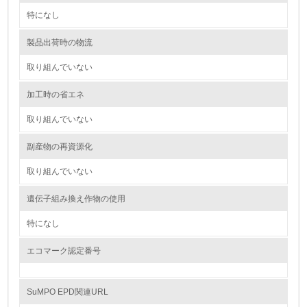
<L2> 化学物質の使用量及び外部への排出量を把握し、具
特になし
体的な削減目標や計画を立てている
製品出荷時の物流
廃棄物
取り組んでいない
19.
加工時の省エネ
<L1> 廃棄物の発生量の削減及びリサイクルの推進、適正
取り組んでいない
処理を行っている
副産物の再資源化
20.
取り組んでいない
<L2> 発生する廃棄物の量と種類を把握し、具体的な削
減・リサイクル目標や計画を立てている
遺伝子組み換え作物の使用
生物多様性保全
特になし
エコマーク認定番号
21.
<L1> 「生物多様性保全」に関する取り組み（例：森林保
全活動＜植林、天然林保護、間伐＞、認証品の購入、原材
SuMPO EPD関連URL
料のトレーサビリティの確認等）を行っている