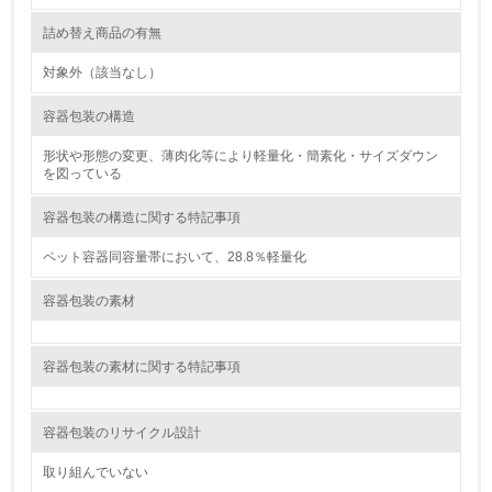
12.
詰め替え商品の有無
<L2> 環境配慮型製品・サービスの製造・販売状況を把握
対象外（該当なし）
し、具体的な販売目標や計画を立てている
容器包装の構造
グリーン購入
形状や形態の変更、薄肉化等により軽量化・簡素化・サイズダウン
を図っている
13.
容器包装の構造に関する特記事項
<L1> グリーン購入の取り組み方針を有し、グリーン購入
を行っている
ペット容器同容量帯において、28.8％軽量化
14.
容器包装の素材
<L2> 購入している製品・サービスの量と種類を把握し、
具体的な目標や計画を立てている
容器包装の素材に関する特記事項
包装・物流
容器包装のリサイクル設計
取り組んでいない
非該当（包装・物流を必要とする業務を行っていない）