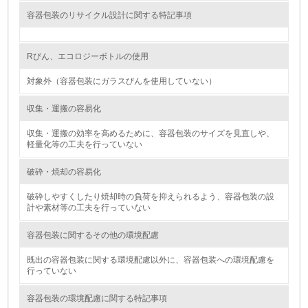
容器包装のリサイクル設計に関する特記事項
15.
<L1> 環境負荷ができるだけ小さい包装・梱包を行ってい
Rびん、エコロジーボトルの使用
る
対象外（容器包装にガラスびんを使用していない）
16.
収集・運搬の容易化
<L2> 環境負荷ができるだけ小さい物流を行っている
収集・運搬の効率を高めるために、容器包装のサイズを見直しや、
軽量化等の工夫を行っていない
化学物質
破砕・焼却の容易化
破砕しやすくしたり焼却時の負荷を抑えられるよう、容器包装の設
非該当（化学物質を使用していない）
計や素材等の工夫を行っていない
17.
容器包装に関するその他の環境配慮
<L1> 化学物質の使用量及び外部（大気・水・土壌）への
既出の容器包装に関する環境配慮以外に、容器包装への環境配慮を
排出量削減の取り組みを行っている
行っていない
18.
容器包装の環境配慮に関する特記事項