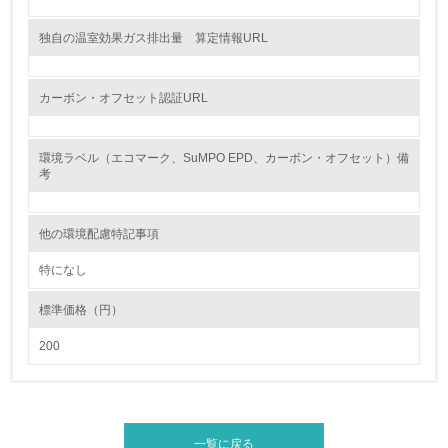
独自の温室効果ガス排出量 算定情報URL
地域への貢献
22.
カーボン・オフセット認証URL
<L1> 周辺地域の環境保全活動を行い、自治体や地域団体
の活動に積極的に参加している
環境ラベル（エコマーク、SuMPO EPD、カーボン・オフセット）備
考
3.社会面の取り組み
23.
他の環境配慮特記事項
<L1> 「人権・労働等」に関する方針、規定等を持ってい
特になし
る
標準価格（円）
24.
200
<L1> 「公正・適正な取引」に関する方針、規定等を持っ
ている
25.
一覧に戻る