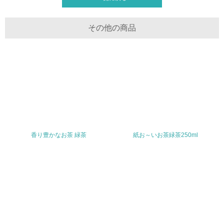
<L1> 「情報セキュリティ」に関する方針、規定等を持っ
ている
その他の商品
4.環境面・社会面の情報公開他
26.
<L1> パンフレットやホームページ等で、自社の環境情報
を積極的に公開・提供している
27.
<L1> パンフレットやホームページ等で、自社の社会的取
り組みを積極的に公開・提供している
香り豊かなお茶 緑茶
紙お～いお茶緑茶250ml
28.
<L2>「２．環境への取り組み」に関する現状の数値や目標
値を公表している
29.
<L2>「３．社会面の取り組み」に関する現状の数値や目標