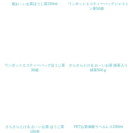
値を公表している
紙お～いお茶ほうじ茶250ml
ワンポットエコティーバッグジャスミ
ン茶50袋
5.サプライヤーへの取り組み
30.
<L2> サプライヤーに対して、環境面・社会面の取り組み
に関する確認・調査を実施している
その他の環境への取り組みについての自由記載
ワンポットエコティーバッグほうじ茶
さらさらとける お～いお茶 抹茶入り
30袋
緑茶500ｇ
事業者属性
業種
従業員数
さらさらとける お～いお茶 ほうじ茶
PETお茶体験ラベルレス200ml
100本