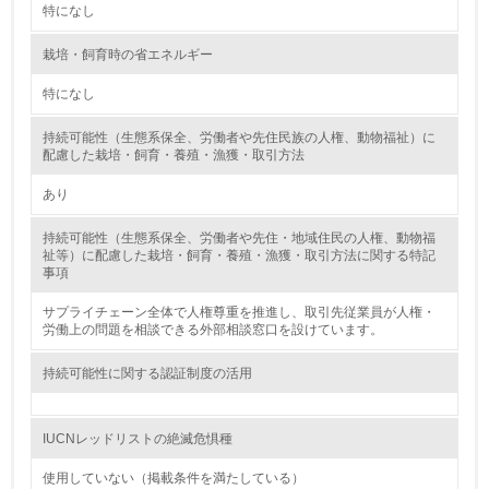
特になし
2.環境への取り組み
栽培・飼育時の省エネルギー
特になし
資源・エネルギー
持続可能性（生態系保全、労働者や先住民族の人権、動物福祉）に
9.
配慮した栽培・飼育・養殖・漁獲・取引方法
<L1> 資源（投入原料、水等）とエネルギー（電力、重
あり
油、ガス）の使用量削減の取り組みを行っている
持続可能性（生態系保全、労働者や先住・地域住民の人権、動物福
10.
祉等）に配慮した栽培・飼育・養殖・漁獲・取引方法に関する特記
事項
<L2> 資源とエネルギーの使用量の把握をし、具体的な削
減目標や計画を立てている
サプライチェーン全体で人権尊重を推進し、取引先従業員が人権・
労働上の問題を相談できる外部相談窓口を設けています。
環境配慮型製品・サービスの製造・販売
持続可能性に関する認証制度の活用
11.
IUCNレッドリストの絶滅危惧種
<L1> 環境配慮型製品・サービスの製造・販売を積極的に
行っている
使用していない（掲載条件を満たしている）