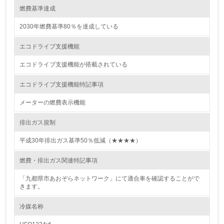
燃費基準達成
13.
2030年燃費基準80％を達成している
<L1> グリーン購入の取り組み方針を有し、グリーン購入
を行っている
エコドライブ支援機能
14.
エコドライブ支援機能が搭載されている
<L2> 購入している製品・サービスの量と種類を把握し、
エコドライブ支援機能特記事項
具体的な目標や計画を立てている
メーターの燃費表示機能
包装・物流
排出ガス規制
平成30年排出ガス基準50％低減（★★★★）
非該当（包装・物流を必要とする業務を行っていない）
燃費・排出ガス関連特記事項
15.
「九都県市あおぞらネットワーク」にて適合車を確認することがで
きます。
<L1> 環境負荷ができるだけ小さい包装・梱包を行ってい
る
冷媒名称
16.