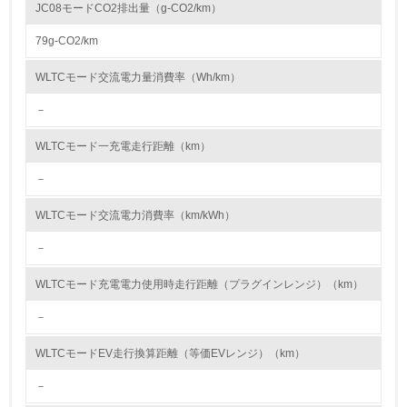
地域の自然や人々の健康に与える影響の最小化を目指します。
JC08モードCO2排出量（g-CO2/km）
その上で、クルマからのエミッション削減活動として、ゼロ・エミッショ
<L1> 資源（投入原料、水等）とエネルギー（電力、重
ン車(EV)の普及推進、内燃機関の改善、テールパイプ以外からのエミッシ
油、ガス）の使用量削減の取り組みを行っている
79g-CO2/km
ョン、微粒子の削減を進めてきました。
また、クルマの生産工場から排出される代表的な物質として、窒素酸化物
10.
(NOx)、硫黄酸化物(SOx)、揮発性有機化合物(VOC)が挙げられ、日産はこ
WLTCモード交流電力量消費率（Wh/km）
れらの物質の排出に対し厳しい対策を継続してきました。NOxやSOxは、
燃料燃焼の際に空気中に放出されるため、低NOxバーナーの採用や低SOx
－
<L2> 資源とエネルギーの使用量の把握をし、具体的な削
燃料への転換を進めてきました。また今後は、現在燃料をエネルギー源と
減目標や計画を立てている
する設備の電化を進め、生産工程からの排出ガスの一層の低減を進めてい
WLTCモード一充電走行距離（km）
きます。VOCは、洗浄用シンナーの回収・リサイクルや、塗装工程の水系
塗装ライン化の推進により、排出の低減を進めています。日産は大気に放
環境配慮型製品・サービスの製造・販売
出される物質の管理基準と仕組みの遵守を徹底し、原因物質使用量と排出
－
量の双方の低減活動に取り組みます。
11.
WLTCモード交流電力消費率（km/kWh）
<L1> 環境配慮型製品・サービスの製造・販売を積極的に
－
行っている
WLTCモード充電電力使用時走行距離（プラグインレンジ）（km）
12.
－
<L2> 環境配慮型製品・サービスの製造・販売状況を把握
し、具体的な販売目標や計画を立てている
WLTCモードEV走行換算距離（等価EVレンジ）（km）
－
グリーン購入