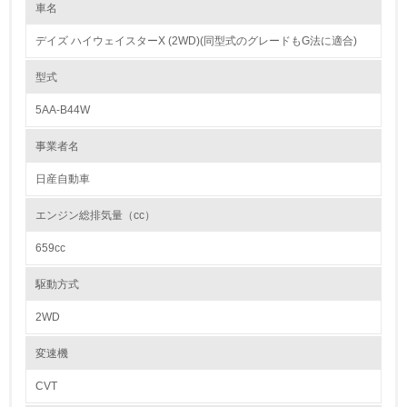
しやすさ（部品締結点数の削減、モジュール化、ワイヤーハーネスの配策
車名
レベル1
性向上など）、樹脂部品の材料識別表示（マーキング）、再生された材料
の使用、環境負荷物質削減を目標として開発しています。
デイズ ハイウェイスターX (2WD)(同型式のグレードもG法に適合)
従来の製品からの改善要望・新規構造のアイデア等を織り込み、製品設計
1.
を行うための枠組みとして、設計改善提案を示した「設計ガイドライン」
を作成し、今後の新型車では、リサイクル可能率*95%以上達成のための
型式
開発を進めています。
環境方針を持っている
＊「新型車のリサイクル可能率の定義と算出方法のガイドライン（1998
5AA-B44W
年自工会）」に基づき算出
2.
事業者名
カドミウム、六価クロム、鉛、水銀の使用について
環境対応の責任体制を定めている
日産は、グローバルに環境負荷物削減目標を掲げ、環境負荷物質の低減を
日産自動車
進めています。
3.
燃料タンクや電着塗料、ホイールバランスウェイトなどに鉛を使用しない
エンジン総排気量（cc）
材料を採用し、日本では2003年度の新型車で「鉛使用量を2006年以降
環境問題に関する従業員教育を行っている
1/10以下(1996年度比)にする」という業界の自主目標を早期に達成しまし
659cc
た。2005年までに、六価クロムは1/2以下(1996年比)、水銀、カドミウム
は使用禁止(一部を除く)としており、設計段階からこれら環境負荷物質の
4.
使用を回避しています。 また、製品に含まれる化学物質の含有量を把
駆動方式
握、管理し、日産の化学物質ガイドラインに基づいて環境負荷物質削減活
自社に関係する主要な環境法規制を把握し、順守している
動に取り組んでいます。
2WD
レベル2
紛争鉱物の排除や責任ある鉱物調達に関する取り組み
変速機
日産は、グローバル市場におけるサプライチェーンのあらゆる段階におい
て、倫理、社会、環境に配慮した事業活動が行われることを目指していま
CVT
5.
す。