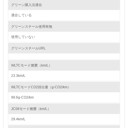
日産は2013年に紛争鉱物調達方針を策定し、さらに2020年7月には「日
グリーン購入法適合
環境取り組み体制と成果を定期的に検証して次の活動に活
産グローバル鉱物調達に関する方針」を公開しました。方針の対象範囲
かしている
は、従来の3TG（錫、タングステン、タンタル、金) に加えて、コバルト
も含む、紛争地域および高リスク地域から調達するすべての鉱物に拡大し
適合している
ました。
6.
この方針に則り、OECD デュー・ディリジェンス・ガイダンスを参照しな
グリーンスチール使用有無
がら、サプライチェーンにおける鉱物調達に関するデューディリジェンス
従業員が環境方針に基づいて自分の業務の中で行うべき環
を実施し、サプライヤーとともに、リスクを査定し、問題が確認された際
境対策を理解し、実践している
使用していない
は、是正する活動を、今後より一層強化していきます。
* こちらから「日産グローバル鉱物調達に関する方針」をダウンロードで
グリーンスチールURL
7.
きます
https://www.nissan-
環境活動に関する規格やプログラムを導入している
global.com/JP/DOCUMENT/PDF/SR/Minerals_Sourcing_Policy_j.pdf
→ 導入している規格名
* こちらから「サステナビリティレポート2020」(サプライチェーンマネ
WLTCモード燃費（km/L）
ジメント章)をダウンロードできます
https://www.nissan-
8.
23.3km/L
global.com/JP/DOCUMENT/PDF/SR/2020/SR20_J_P153-160.pdf
（P159-160）
第三者認証を取得している
WLTCモードCO2排出量（g-CO2/km）
大気汚染物質に関する取り組み
99.6g-CO2/km
2.環境への取り組み
日産は大気品質において、クルマや生産活動からのエミッションをクリー
ンにする、お客さまに過ごしやすい空間としての車室を提供する、この2
JC08モード燃費（km/L）
点を重視しています。これにより、生態系の配慮に努めるとともに、お客
資源・エネルギー
さまにとってより快適で安心なモビリティを追求してまいります。日産
29.4km/L
は、グローバルな規制動向と整合するよう大気品質に対する責任範囲を拡
大し、クルマと生産活動からのあらゆるエミッションを低減することで、
9.