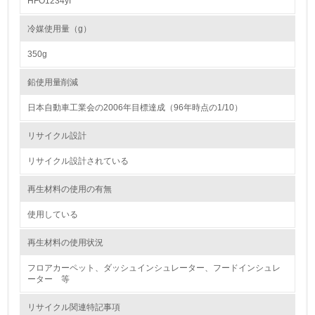
HFO1234yf
<L2> 環境負荷ができるだけ小さい物流を行っている
冷媒使用量（g）
化学物質
350g
鉛使用量削減
非該当（化学物質を使用していない）
日本自動車工業会の2006年目標達成（96年時点の1/10）
17.
リサイクル設計
<L1> 化学物質の使用量及び外部（大気・水・土壌）への
リサイクル設計されている
排出量削減の取り組みを行っている
再生材料の使用の有無
18.
使用している
<L2> 化学物質の使用量及び外部への排出量を把握し、具
体的な削減目標や計画を立てている
再生材料の使用状況
廃棄物
フロアカーペット、ダッシュインシュレーター、フードインシュレ
ーター 等
19.
リサイクル関連特記事項