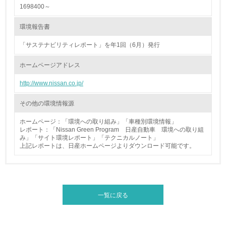
<L1> パンフレットやホームページ等で、自社の環境情報
1698400～
を積極的に公開・提供している
環境報告書
27.
「サステナビリティレポート」を年1回（6月）発行
<L1> パンフレットやホームページ等で、自社の社会的取
り組みを積極的に公開・提供している
ホームページアドレス
28.
http://www.nissan.co.jp/
<L2>「２．環境への取り組み」に関する現状の数値や目標
その他の環境情報源
値を公表している
ホームページ：「環境への取り組み」「車種別環境情報」
29.
レポート：「Nissan Green Program 日産自動車 環境への取り組
み」「サイト環境レポート」「テクニカルノート」
<L2>「３．社会面の取り組み」に関する現状の数値や目標
上記レポートは、日産ホームページよりダウンロード可能です。
値を公表している
5.サプライヤーへの取り組み
一覧に戻る
30.
<L2> サプライヤーに対して、環境面・社会面の取り組み
に関する確認・調査を実施している