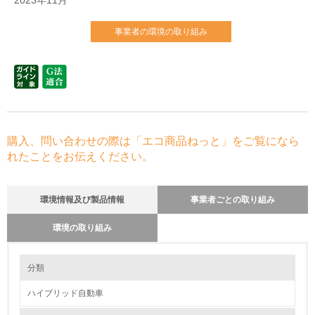
2023年11月
事業者の環境の取り組み
購入、問い合わせの際は「エコ商品ねっと」をご覧になら
れたことをお伝えください。
環境情報及び製品情報
事業者ごとの取り組み
環境の取り組み
環境の取り組み
リサイクル設計の内容
分類
循環型社会構築への貢献を目的に、新型車開発段階で、3R(リユース、リ
デュース、リサイクル)を考慮した設計を行っています。
ハイブリッド自動車
クルマのライフサイクルで資源を有効に活用していくために、リサイクル
1.環境取り組み体制
しやすい材料の使用（熱可塑性樹脂の使用など）、使用済段階での解体の