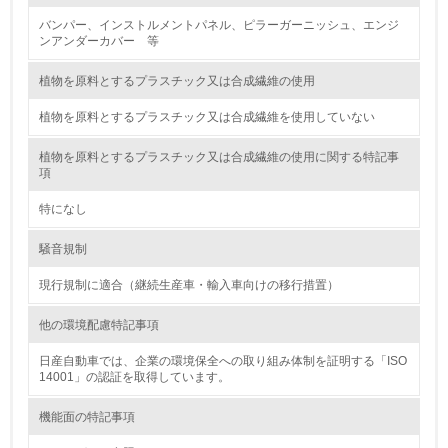
<L1> 廃棄物の発生量の削減及びリサイクルの推進、適正
バンパー、インストルメントパネル、ピラーガーニッシュ、エンジ
処理を行っている
ンアンダーカバー 等
20.
植物を原料とするプラスチック又は合成繊維の使用
<L2> 発生する廃棄物の量と種類を把握し、具体的な削
植物を原料とするプラスチック又は合成繊維を使用していない
減・リサイクル目標や計画を立てている
植物を原料とするプラスチック又は合成繊維の使用に関する特記事
項
生物多様性保全
特になし
21.
騒音規制
<L1> 「生物多様性保全」に関する取り組み（例：森林保
全活動＜植林、天然林保護、間伐＞、認証品の購入、原材
現行規制に適合（継続生産車・輸入車向けの移行措置）
料のトレーサビリティの確認等）を行っている
他の環境配慮特記事項
地域への貢献
日産自動車では、企業の環境保全への取り組み体制を証明する「ISO
14001」の認証を取得しています。
22.
機能面の特記事項
<L1> 周辺地域の環境保全活動を行い、自治体や地域団体
の活動に積極的に参加している