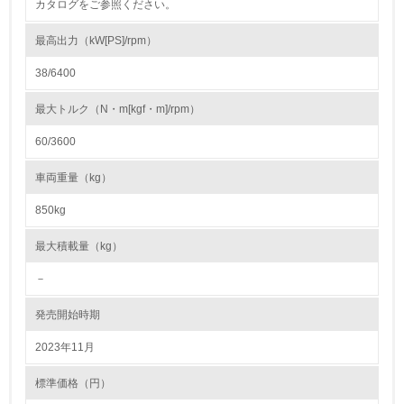
カタログをご参照ください。
最高出力（kW[PS]/rpm）
3.社会面の取り組み
38/6400
23.
最大トルク（N・m[kgf・m]/rpm）
<L1> 「人権・労働等」に関する方針、規定等を持ってい
る
60/3600
24.
車両重量（kg）
<L1> 「公正・適正な取引」に関する方針、規定等を持っ
ている
850kg
最大積載量（kg）
25.
－
<L1> 「情報セキュリティ」に関する方針、規定等を持っ
ている
発売開始時期
4.環境面・社会面の情報公開他
2023年11月
26.
標準価格（円）