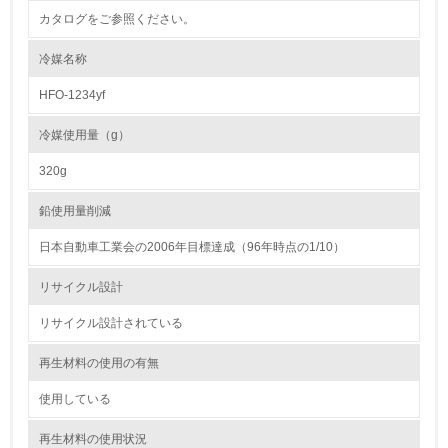
カタログをご参照ください。
<L1> 環境負荷ができるだけ小さい包装・梱包を行ってい
る
冷媒名称
16.
HFO-1234yf
<L2> 環境負荷ができるだけ小さい物流を行っている
冷媒使用量（g）
化学物質
320g
鉛使用量削減
非該当（化学物質を使用していない）
日本自動車工業会の2006年目標達成（96年時点の1/10）
17.
リサイクル設計
<L1> 化学物質の使用量及び外部（大気・水・土壌）への
リサイクル設計されている
排出量削減の取り組みを行っている
再生材料の使用の有無
18.
使用している
<L2> 化学物質の使用量及び外部への排出量を把握し、具
体的な削減目標や計画を立てている
再生材料の使用状況