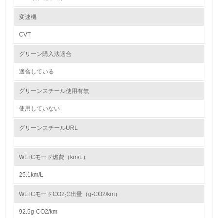
※自工会目標適用除外部品
レベル2
※1 鉛バッテリー（リサイクル回収ルートが確立されているため除外）
変速機
※2 ナビゲーション等の液晶ディスプレイ、コンビネーションメーター、
ディスチャージヘッドランプ、室内蛍光灯（交通安全上必須な部品の極微
CVT
5.
量使用を除外）
グリーン購入法適合
環境取り組み体制と成果を定期的に検証して次の活動に活
紛争鉱物の排除や責任ある鉱物調達に関する取り組み
かしている
「スズキお取引先様CSRガイドライン」（2016年9月発行）にて、お取引
適合している
先様へ下記の取り組みをお願いしております。
6.
グリーンスチール使用有無
● 人権侵害などの原因となる紛争鉱物※の不使用
従業員が環境方針に基づいて自分の業務の中で行うべき環
人権侵害などの原因となる紛争鉱物を原材料に使用しないことを目指し、
境対策を理解し、実践している
使用していない
状況の把握と適切な対応に努める。
※紛争地域において武装勢力の資金源に供される鉱物など
（以上、ガイドライン「4－2．人権・労働」から抜粋）
グリーンスチールURL
7.
スズキお取引先様CSRガイドライン：
環境活動に関する規格やプログラムを導入している
https://www.suzuki.co.jp/about/csr/green/guideline/pdf/csrguideline.pdf
→ 導入している規格名 ISO14001
WLTCモード燃費（km/L）
8.
25.1km/L
大気汚染物質に関する取り組み
●（ 四輪車）排出ガスの低減
第三者認証を取得している
WLTCモードCO2排出量（g-CO2/km）
マルチパスウェイの取り組みとして、環境負荷の低減や触媒に使用する貴
金属の削減に貢献するエンジンの燃焼技術の改善と排出ガスの浄化性能向
上に注力しています。2024年に発売した新型「スイフト」には、新開発
92.5g-CO2/km
2.環境への取り組み