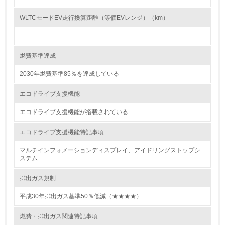
<L2> 環境配慮型製品・サービスの製造・販売状況を把握
し、具体的な販売目標や計画を立てている
WLTCモードEV走行換算距離（等価EVレンジ）（km）
－
グリーン購入
燃費基準達成
13.
2030年燃費基準85％を達成している
<L1> グリーン購入の取り組み方針を有し、グリーン購入
を行っている
エコドライブ支援機能
14.
エコドライブ支援機能が搭載されている
<L2> 購入している製品・サービスの量と種類を把握し、
エコドライブ支援機能特記事項
具体的な目標や計画を立てている
マルチインフォメーションディスプレイ、アイドリングストップシ
ステム
包装・物流
排出ガス規制
平成30年排出ガス基準50％低減（★★★★）
非該当（包装・物流を必要とする業務を行っていない）
燃費・排出ガス関連特記事項
15.