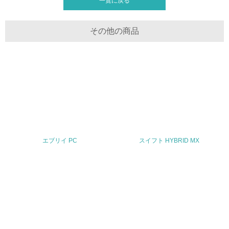
一覧に戻る
30.
その他の商品
<L2> サプライヤーに対して、環境面・社会面の取り組み
に関する確認・調査を実施している
その他の環境への取り組みについての自由記載
事業者属性
業種
エブリイ PC
スイフト HYBRID MX
輸送用機器製造
従業員数
17,414名（2025年3月末現在）
問合せ先