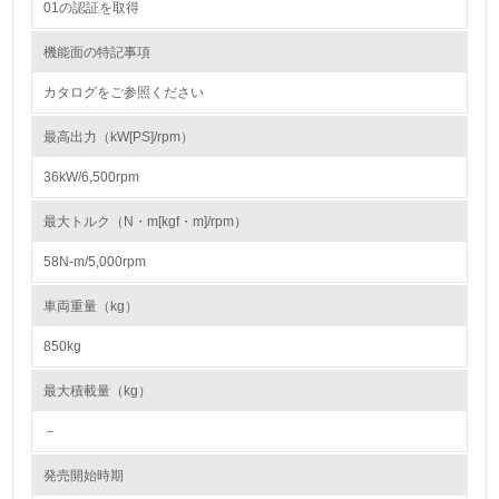
01の認証を取得
22.
機能面の特記事項
<L1> 周辺地域の環境保全活動を行い、自治体や地域団体
カタログをご参照ください
の活動に積極的に参加している
最高出力（kW[PS]/rpm）
3.社会面の取り組み
36kW/6,500rpm
23.
最大トルク（N・m[kgf・m]/rpm）
<L1> 「人権・労働等」に関する方針、規定等を持ってい
る
58N-m/5,000rpm
24.
車両重量（kg）
<L1> 「公正・適正な取引」に関する方針、規定等を持っ
850kg
ている
最大積載量（kg）
25.
－
<L1> 「情報セキュリティ」に関する方針、規定等を持っ
ている
発売開始時期