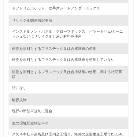
廃棄物
ドアトリムポケット、助手席シートアンダーボックス
リサイクル関連特記事項
19.
インストルメントパネル、グローブボックス、ピラートリム/ガーニ
<L1> 廃棄物の発生量の削減及びリサイクルの推進、適正
ッシュなどにリサイクルし易い材料を使用
処理を行っている
植物を原料とするプラスチック又は合成繊維の使用
20.
植物を原料とするプラスチック又は合成繊維を使用していない
<L2> 発生する廃棄物の量と種類を把握し、具体的な削
減・リサイクル目標や計画を立てている
植物を原料とするプラスチック又は合成繊維の使用に関する特記事
項
生物多様性保全
特になし
21.
騒音規制
<L1> 「生物多様性保全」に関する取り組み（例：森林保
現行の新型車規制に適合
全活動＜植林、天然林保護、間伐＞、認証品の購入、原材
料のトレーサビリティの確認等）を行っている
他の環境配慮特記事項
地域への貢献
スズキ本社事業所及び国内全工場と、海外の主要生産工場でISO140