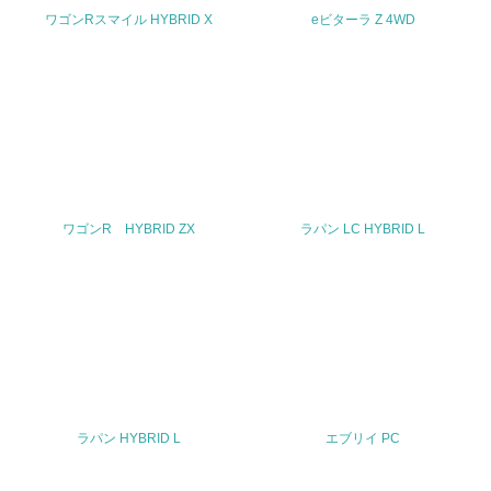
ワゴンRスマイル HYBRID X
eビターラ Z 4WD
TEL
0120-402-253 (スズキ株式会社 お客様相談室)
FAX
053-440-2251
Email
ワゴンR HYBRID ZX
ラパン LC HYBRID L
URL
https://www.suzuki.co.jp/inquiry/
ラパン HYBRID L
エブリイ PC