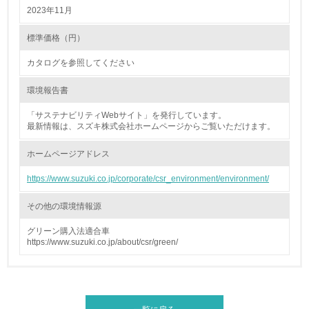
2023年11月
4.環境面・社会面の情報公開他
標準価格（円）
26.
カタログを参照してください
<L1> パンフレットやホームページ等で、自社の環境情報
を積極的に公開・提供している
環境報告書
27.
「サステナビリティWebサイト」を発行しています。
最新情報は、スズキ株式会社ホームページからご覧いただけます。
<L1> パンフレットやホームページ等で、自社の社会的取
り組みを積極的に公開・提供している
ホームページアドレス
28.
https://www.suzuki.co.jp/corporate/csr_environment/environment/
<L2>「２．環境への取り組み」に関する現状の数値や目標
その他の環境情報源
値を公表している
グリーン購入法適合車
29.
https://www.suzuki.co.jp/about/csr/green/
<L2>「３．社会面の取り組み」に関する現状の数値や目標
値を公表している
5.サプライヤーへの取り組み