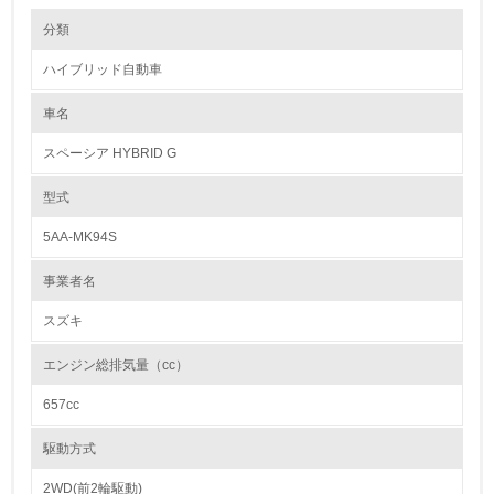
環境の取り組み
リサイクル設計の内容
分類
●材料リデュースを目指した設計の継続
“3R”で最初に推進すべき項目は、リデュース（排出量削減）です。このた
ハイブリッド自動車
め、スズキは「小・少・軽・短・美」の方針のもと、徹底した使用材料低
1.環境取り組み体制
減・軽量化に取り組みリデュースを推進しています。例えば、外装部品で
は、フロント/リヤバンパーやフロント/リヤフェンダーライニングの薄肉
車名
レベル1
化を実施しています。
●リサイクル可能な樹脂材料の採用
スペーシア HYBRID G
リサイクルのことまで配慮したクルマづくり（リサイクル設計）は、自動
1.
車の設計を行ううえで大切な取り組みです。スズキは樹脂製の外装部品や
内装部品にリサイクルしやすい材料を使用するなど、環境に配慮したクル
型式
マづくりに日々取り組んでいます。
環境方針を持っている
●リサイクルを考慮した設計
5AA-MK94S
新車の設計開発段階よりリサイクル性を考慮し、解体および分離が容易な
2.
車両づくりに取り組んでいます。
事業者名
環境対応の責任体制を定めている
カドミウム、六価クロム、鉛、水銀の使用について
スズキ
日本国内で販売するスズキの自動車はすべて、環境負荷物質である重金属
3.
4物質（鉛、水銀、六価クロム、カドミウム）が含まれた自動車部品・材
エンジン総排気量（cc）
料の使用禁止・削減に関する自工会目標を達成しています。
環境問題に関する従業員教育を行っている
657cc
【自工会目標】
鉛※1： 1996年使用量の1/10以下
4.
水銀※2： 2005年1月以降仕様禁止
駆動方式
六価クロム： 2008年1月以降使用禁止
自社に関係する主要な環境法規制を把握し、順守している
カドミウム： 2007年1月以降使用禁止
2WD(前2輪駆動)