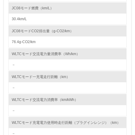
したZ12Eエンジンを搭載しました。Z12Eはエンジン本体の改良で世界ト
ップレベルの高速燃焼を実現。これに高効率の触媒とGPF（すす捕集フィ
JC08モード燃費（km/L）
ルタ）を組み合わせることで、出力性能を維持しつつクリーンな排出ガス
資源・エネルギー
性能を達成しています。
30.4km/L
● 車室内VOC（Volatile Organic Compounds:揮発性有機化合物）の低減
お客様に安心、安全な製品を提供するため、内装部品の材料や接着剤など
9.
にVOC発生量の少ないものを使用し、四輪車の車室内VOCの低減に取り
JC08モードCO2排出量（g-CO2/km）
組んでいます。海外で生産される車両であっても、国内で販売するすべて
<L1> 資源（投入原料、水等）とエネルギー（電力、重
の新型四輪車について、車室内VOC濃度の日本自動車工業会目標を達成し
油、ガス）の使用量削減の取り組みを行っている
76.4g-CO2/km
ており、2024年度は「フロンクス」や「ジムニー ノマド」などの新型車
について達成しました。また、今後は欧州でも新たな規制が施行されるた
10.
め、遵守できるように対応を進めています。それに加えて、内装部品から
WLTCモード交流電力量消費率（Wh/km）
の臭いを低減し、車室内臭気を低減する取り組みも継続して行っており、
今後もお客様がさらに快適にご利用いただける車室内環境づくりを進めて
－
<L2> 資源とエネルギーの使用量の把握をし、具体的な削
いきます。
減目標や計画を立てている
● 塗装工程における VOC の低減
WLTCモード一充電走行距離（km）
塗装工程で使用するVOC溶剤の排出量削減に取り組んでいます。スズキ環
境計画2025では国内工場塗装工程の塗装面積当たりVOC排出量の2000年
環境配慮型製品・サービスの製造・販売
度比50%以上削減を目標として掲げています。2024年度の四輪車体、バ
－
ンパーおよび二輪車の各塗装を合わせた総排出量は、3,993 t/年となり、
VOC原単位排出量は48.9 g/㎡でした。2025年度は湖西で新塗装工場が稼
11.
WLTCモード交流電力消費率（km/kWh）
働を開始します。新塗装工場では相良工場に続き水性塗料を導入しVOC排
出量を削減します。さらに、塗装器の洗浄に使う溶剤の回収装置の導入
<L1> 環境配慮型製品・サービスの製造・販売を積極的に
－
や、溶解力の高い希釈溶剤の使用で塗料希釈に必要となる溶剤量を減らす
行っている
取り組み、VOC排出量の削減を進め、スズキ環境計画2025の目標を達成
する計画です。
WLTCモード充電電力使用時走行距離（プラグインレンジ）（km）
12.
－