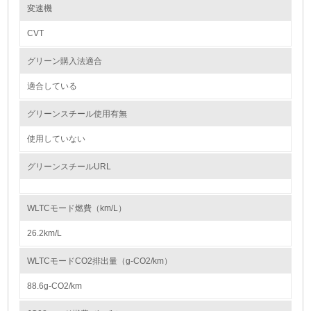
レベル2
※1 鉛バッテリー（リサイクル回収ルートが確立されているため除外）
変速機
※2 ナビゲーション等の液晶ディスプレイ、コンビネーションメーター、
ディスチャージヘッドランプ、室内蛍光灯（交通安全上必須な部品の極微
CVT
5.
量使用を除外）
グリーン購入法適合
環境取り組み体制と成果を定期的に検証して次の活動に活
紛争鉱物の排除や責任ある鉱物調達に関する取り組み
かしている
「スズキお取引先様CSRガイドライン」（2016年9月発行）にて、お取引
適合している
先様へ下記の取り組みをお願いしております。
6.
グリーンスチール使用有無
● 人権侵害などの原因となる紛争鉱物※の不使用
従業員が環境方針に基づいて自分の業務の中で行うべき環
人権侵害などの原因となる紛争鉱物を原材料に使用しないことを目指し、
境対策を理解し、実践している
使用していない
状況の把握と適切な対応に努める。
※紛争地域において武装勢力の資金源に供される鉱物など
（以上、ガイドライン「4－2．人権・労働」から抜粋）
グリーンスチールURL
7.
スズキお取引先様CSRガイドライン：
環境活動に関する規格やプログラムを導入している
https://www.suzuki.co.jp/about/csr/green/guideline/pdf/csrguideline.pdf
→ 導入している規格名 ISO14001
WLTCモード燃費（km/L）
8.
26.2km/L
大気汚染物質に関する取り組み
●（ 四輪車）排出ガスの低減
第三者認証を取得している
WLTCモードCO2排出量（g-CO2/km）
マルチパスウェイの取り組みとして、環境負荷の低減や触媒に使用する貴
金属の削減に貢献するエンジンの燃焼技術の改善と排出ガスの浄化性能向
上に注力しています。2024年に発売した新型「スイフト」には、新開発
88.6g-CO2/km
2.環境への取り組み
したZ12Eエンジンを搭載しました。Z12Eはエンジン本体の改良で世界ト
ップレベルの高速燃焼を実現。これに高効率の触媒とGPF（すす捕集フィ