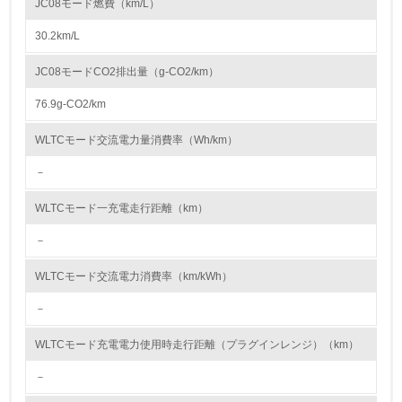
JC08モード燃費（km/L）
ルタ）を組み合わせることで、出力性能を維持しつつクリーンな排出ガス
資源・エネルギー
性能を達成しています。
30.2km/L
● 車室内VOC（Volatile Organic Compounds:揮発性有機化合物）の低減
お客様に安心、安全な製品を提供するため、内装部品の材料や接着剤など
9.
にVOC発生量の少ないものを使用し、四輪車の車室内VOCの低減に取り
JC08モードCO2排出量（g-CO2/km）
組んでいます。海外で生産される車両であっても、国内で販売するすべて
<L1> 資源（投入原料、水等）とエネルギー（電力、重
の新型四輪車について、車室内VOC濃度の日本自動車工業会目標を達成し
油、ガス）の使用量削減の取り組みを行っている
76.9g-CO2/km
ており、2024年度は「フロンクス」や「ジムニー ノマド」などの新型車
について達成しました。また、今後は欧州でも新たな規制が施行されるた
10.
め、遵守できるように対応を進めています。それに加えて、内装部品から
WLTCモード交流電力量消費率（Wh/km）
の臭いを低減し、車室内臭気を低減する取り組みも継続して行っており、
今後もお客様がさらに快適にご利用いただける車室内環境づくりを進めて
－
<L2> 資源とエネルギーの使用量の把握をし、具体的な削
いきます。
減目標や計画を立てている
● 塗装工程における VOC の低減
WLTCモード一充電走行距離（km）
塗装工程で使用するVOC溶剤の排出量削減に取り組んでいます。スズキ環
境計画2025では国内工場塗装工程の塗装面積当たりVOC排出量の2000年
環境配慮型製品・サービスの製造・販売
度比50%以上削減を目標として掲げています。2024年度の四輪車体、バ
－
ンパーおよび二輪車の各塗装を合わせた総排出量は、3,993 t/年となり、
VOC原単位排出量は48.9 g/㎡でした。2025年度は湖西で新塗装工場が稼
11.
WLTCモード交流電力消費率（km/kWh）
働を開始します。新塗装工場では相良工場に続き水性塗料を導入しVOC排
出量を削減します。さらに、塗装器の洗浄に使う溶剤の回収装置の導入
<L1> 環境配慮型製品・サービスの製造・販売を積極的に
－
や、溶解力の高い希釈溶剤の使用で塗料希釈に必要となる溶剤量を減らす
行っている
取り組み、VOC排出量の削減を進め、スズキ環境計画2025の目標を達成
する計画です。
WLTCモード充電電力使用時走行距離（プラグインレンジ）（km）
12.
－
<L2> 環境配慮型製品・サービスの製造・販売状況を把握