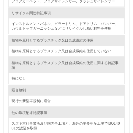
廃棄物
フロアカーペット、フロアサイレンサ―、ダッシュサイレンサー
リサイクル関連特記事項
19.
インストルメントパネル、ピラートリム、ドアトリム、バンパー、
<L1> 廃棄物の発生量の削減及びリサイクルの推進、適正
カウルトップガーニッシュなどにリサイクルし易い材料を使用
処理を行っている
植物を原料とするプラスチック又は合成繊維の使用
20.
植物を原料とするプラスチック又は合成繊維を使用していない
<L2> 発生する廃棄物の量と種類を把握し、具体的な削
減・リサイクル目標や計画を立てている
植物を原料とするプラスチック又は合成繊維の使用に関する特記事
項
生物多様性保全
特になし
21.
騒音規制
<L1> 「生物多様性保全」に関する取り組み（例：森林保
現行の新型車規制に適合
全活動＜植林、天然林保護、間伐＞、認証品の購入、原材
料のトレーサビリティの確認等）を行っている
他の環境配慮特記事項
地域への貢献
スズキ本社事業所及び国内全工場と、海外の主要生産工場でISO140
01の認証を取得