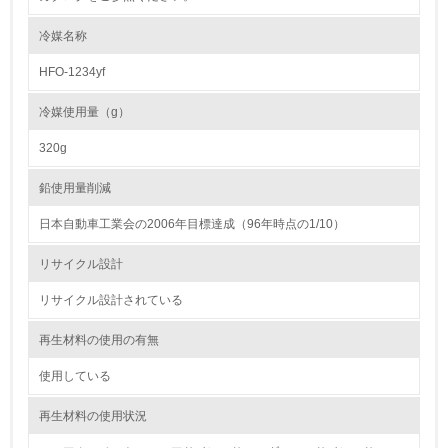
<L1> 環境負荷ができるだけ小さい包装・梱包を行ってい
る
冷媒名称
16.
HFO-1234yf
<L2> 環境負荷ができるだけ小さい物流を行っている
冷媒使用量（g）
化学物質
320g
鉛使用量削減
非該当（化学物質を使用していない）
日本自動車工業会の2006年目標達成（96年時点の1/10）
17.
リサイクル設計
<L1> 化学物質の使用量及び外部（大気・水・土壌）への
リサイクル設計されている
排出量削減の取り組みを行っている
再生材料の使用の有無
18.
使用している
<L2> 化学物質の使用量及び外部への排出量を把握し、具
体的な削減目標や計画を立てている
再生材料の使用状況