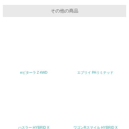
30.
その他の商品
<L2> サプライヤーに対して、環境面・社会面の取り組み
に関する確認・調査を実施している
その他の環境への取り組みについての自由記載
事業者属性
業種
eビターラ Z 4WD
エブリイ PAリミテッド
輸送用機器製造
従業員数
17,414名（2025年3月末現在）
問合せ先
ハスラー HYBRID X
ワゴンRスマイル HYBRID X