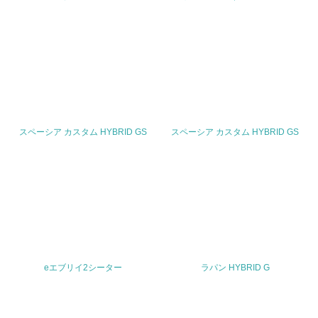
TEL
0120-402-253 (スズキ株式会社 お客様相談室)
FAX
053-440-2251
Email
スペーシア カスタム HYBRID GS
スペーシア カスタム HYBRID GS
URL
https://www.suzuki.co.jp/inquiry/
eエブリイ2シーター
ラパン HYBRID G