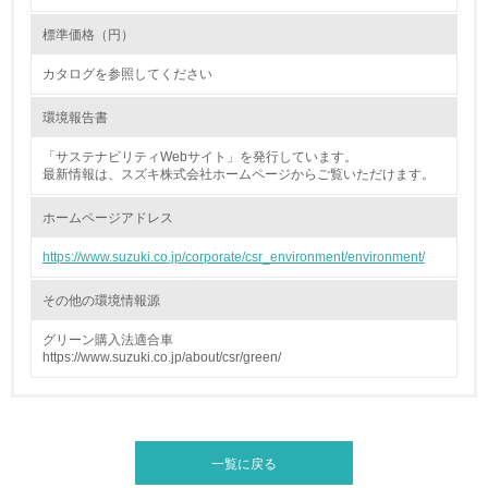
標準価格（円）
26.
カタログを参照してください
<L1> パンフレットやホームページ等で、自社の環境情報
を積極的に公開・提供している
環境報告書
27.
「サステナビリティWebサイト」を発行しています。
最新情報は、スズキ株式会社ホームページからご覧いただけます。
<L1> パンフレットやホームページ等で、自社の社会的取
り組みを積極的に公開・提供している
ホームページアドレス
28.
https://www.suzuki.co.jp/corporate/csr_environment/environment/
<L2>「２．環境への取り組み」に関する現状の数値や目標
その他の環境情報源
値を公表している
グリーン購入法適合車
29.
https://www.suzuki.co.jp/about/csr/green/
<L2>「３．社会面の取り組み」に関する現状の数値や目標
値を公表している
5.サプライヤーへの取り組み
一覧に戻る