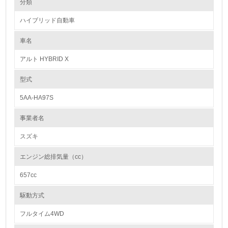
分類
●材料リデュースを目指した設計の継続
“3R”で最初に推進すべき項目は、リデュース（排出量削減）です。このた
ハイブリッド自動車
め、スズキは「小・少・軽・短・美」の方針のもと、徹底した使用材料低
1.環境取り組み体制
減・軽量化に取り組みリデュースを推進しています。例えば、外装部品で
は、フロント/リヤバンパーやフロント/リヤフェンダーライニングの薄肉
車名
レベル1
化を実施しています。
●リサイクル可能な樹脂材料の採用
アルト HYBRID X
リサイクルのことまで配慮したクルマづくり（リサイクル設計）は、自動
1.
車の設計を行ううえで大切な取り組みです。スズキは樹脂製の外装部品や
内装部品にリサイクルしやすい材料を使用するなど、環境に配慮したクル
型式
マづくりに日々取り組んでいます。
環境方針を持っている
●リサイクルを考慮した設計
5AA-HA97S
新車の設計開発段階よりリサイクル性を考慮し、解体および分離が容易な
2.
車両づくりに取り組んでいます。
事業者名
環境対応の責任体制を定めている
カドミウム、六価クロム、鉛、水銀の使用について
スズキ
日本国内で販売するスズキの自動車はすべて、環境負荷物質である重金属
3.
4物質（鉛、水銀、六価クロム、カドミウム）が含まれた自動車部品・材
エンジン総排気量（cc）
料の使用禁止・削減に関する自工会目標を達成しています。
環境問題に関する従業員教育を行っている
657cc
【自工会目標】
鉛※1： 1996年使用量の1/10以下
4.
水銀※2： 2005年1月以降仕様禁止
駆動方式
六価クロム： 2008年1月以降使用禁止
自社に関係する主要な環境法規制を把握し、順守している
カドミウム： 2007年1月以降使用禁止
フルタイム4WD
※自工会目標適用除外部品