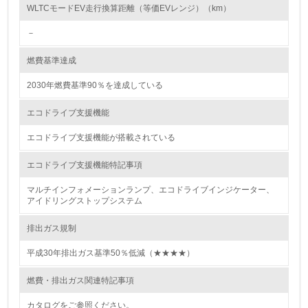
し、具体的な販売目標や計画を立てている
WLTCモードEV走行換算距離（等価EVレンジ）（km）
－
グリーン購入
燃費基準達成
13.
2030年燃費基準90％を達成している
<L1> グリーン購入の取り組み方針を有し、グリーン購入
を行っている
エコドライブ支援機能
14.
エコドライブ支援機能が搭載されている
<L2> 購入している製品・サービスの量と種類を把握し、
エコドライブ支援機能特記事項
具体的な目標や計画を立てている
マルチインフォメーションランプ、エコドライブインジケーター、
アイドリングストップシステム
包装・物流
排出ガス規制
平成30年排出ガス基準50％低減（★★★★）
非該当（包装・物流を必要とする業務を行っていない）
燃費・排出ガス関連特記事項
15.
カタログをご参照ください。