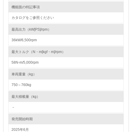
22.
機能面の特記事項
<L1> 周辺地域の環境保全活動を行い、自治体や地域団体
カタログをご参照ください
の活動に積極的に参加している
最高出力（kW[PS]/rpm）
3.社会面の取り組み
36kW/6,500rpm
23.
最大トルク（N・m[kgf・m]/rpm）
<L1> 「人権・労働等」に関する方針、規定等を持ってい
る
58N-m/5,000rpm
24.
車両重量（kg）
<L1> 「公正・適正な取引」に関する方針、規定等を持っ
750～760kg
ている
最大積載量（kg）
25.
－
<L1> 「情報セキュリティ」に関する方針、規定等を持っ
ている
発売開始時期
2025年6月
4.環境面・社会面の情報公開他