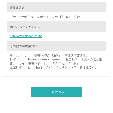
環境報告書
27.
「サステナビリティレポート」を年1回（6月）発行
<L1> パンフレットやホームページ等で、自社の社会的取
り組みを積極的に公開・提供している
ホームページアドレス
28.
http://www.nissan.co.jp/
<L2>「２．環境への取り組み」に関する現状の数値や目標
その他の環境情報源
値を公表している
ホームページ：「環境への取り組み」「車種別環境情報」
29.
レポート：「Nissan Green Program 日産自動車 環境への取り組
み」「サイト環境レポート」「テクニカルノート」
<L2>「３．社会面の取り組み」に関する現状の数値や目標
上記レポートは、日産ホームページよりダウンロード可能です。
値を公表している
5.サプライヤーへの取り組み
一覧に戻る
30.
<L2> サプライヤーに対して、環境面・社会面の取り組み
に関する確認・調査を実施している