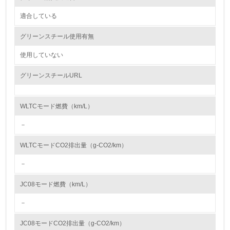
かしている
は、従来の3TG（錫、タングステン、タンタル、金) に加えて、コバルト
も含む、紛争地域および高リスク地域から調達するすべての鉱物に拡大し
適合している
ました。
6.
この方針に則り、OECD デュー・ディリジェンス・ガイダンスを参照しな
グリーンスチール使用有無
がら、サプライチェーンにおける鉱物調達に関するデューディリジェンス
従業員が環境方針に基づいて自分の業務の中で行うべき環
を実施し、サプライヤーとともに、リスクを査定し、問題が確認された際
境対策を理解し、実践している
使用していない
は、是正する活動を、今後より一層強化していきます。
* こちらから「日産グローバル鉱物調達に関する方針」をダウンロードで
グリーンスチールURL
7.
きます
https://www.nissan-
環境活動に関する規格やプログラムを導入している
global.com/JP/DOCUMENT/PDF/SR/Minerals_Sourcing_Policy_j.pdf
→ 導入している規格名
* こちらから「サステナビリティレポート2020」(サプライチェーンマネ
WLTCモード燃費（km/L）
ジメント章)をダウンロードできます
https://www.nissan-
8.
－
global.com/JP/DOCUMENT/PDF/SR/2020/SR20_J_P153-160.pdf
（P159-160）
第三者認証を取得している
WLTCモードCO2排出量（g-CO2/km）
大気汚染物質に関する取り組み
－
2.環境への取り組み
日産は大気品質において、クルマや生産活動からのエミッションをクリー
ンにする、お客さまに過ごしやすい空間としての車室を提供する、この2
JC08モード燃費（km/L）
点を重視しています。これにより、生態系の配慮に努めるとともに、お客
資源・エネルギー
さまにとってより快適で安心なモビリティを追求してまいります。日産
－
は、グローバルな規制動向と整合するよう大気品質に対する責任範囲を拡
大し、クルマと生産活動からのあらゆるエミッションを低減することで、
9.
地域の自然や人々の健康に与える影響の最小化を目指します。
JC08モードCO2排出量（g-CO2/km）
その上で、クルマからのエミッション削減活動として、ゼロ・エミッショ