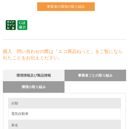
事業者の環境の取り組み
購入、問い合わせの際は「エコ商品ねっと」をご覧になら
れたことをお伝えください。
環境情報及び製品情報
事業者ごとの取り組み
環境の取り組み
環境の取り組み
リサイクル設計の内容
分類
循環型社会構築への貢献を目的に、新型車開発段階で、3R(リユース、リ
デュース、リサイクル)を考慮した設計を行っています。
電気自動車
クルマのライフサイクルで資源を有効に活用していくために、リサイクル
1.環境取り組み体制
しやすい材料の使用（熱可塑性樹脂の使用など）、使用済段階での解体の
しやすさ（部品締結点数の削減、モジュール化、ワイヤーハーネスの配策
車名
レベル1
性向上など）、樹脂部品の材料識別表示（マーキング）、再生された材料