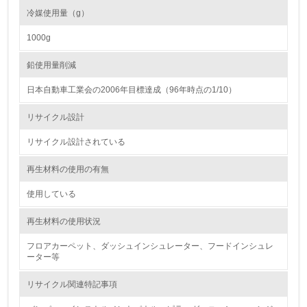
<L2> 環境負荷ができるだけ小さい物流を行っている
冷媒使用量（g）
化学物質
1000g
鉛使用量削減
非該当（化学物質を使用していない）
日本自動車工業会の2006年目標達成（96年時点の1/10）
17.
リサイクル設計
<L1> 化学物質の使用量及び外部（大気・水・土壌）への
リサイクル設計されている
排出量削減の取り組みを行っている
再生材料の使用の有無
18.
使用している
<L2> 化学物質の使用量及び外部への排出量を把握し、具
体的な削減目標や計画を立てている
再生材料の使用状況
廃棄物
フロアカーペット、ダッシュインシュレーター、フードインシュレ
ーター等
19.
リサイクル関連特記事項
<L1> 廃棄物の発生量の削減及びリサイクルの推進、適正