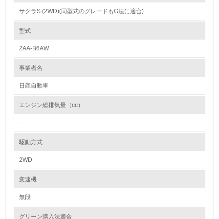
の使用、環境負荷物質削減を目標として開発しています。
サクラS (2WD)(同型式のグレードもG法に適合)
従来の製品からの改善要望・新規構造のアイデア等を織り込み、製品設計
1.
を行うための枠組みとして、設計改善提案を示した「設計ガイドライン」
を作成し、今後の新型車では、リサイクル可能率*95%以上達成のための
型式
開発を進めています。
環境方針を持っている
＊「新型車のリサイクル可能率の定義と算出方法のガイドライン（1998
ZAA-B6AW
年自工会）」に基づき算出
2.
事業者名
カドミウム、六価クロム、鉛、水銀の使用について
環境対応の責任体制を定めている
日産は、グローバルに環境負荷物削減目標を掲げ、環境負荷物質の低減を
日産自動車
進めています。
3.
燃料タンクや電着塗料、ホイールバランスウェイトなどに鉛を使用しない
エンジン総排気量（cc）
材料を採用し、日本では2003年度の新型車で「鉛使用量を2006年以降
環境問題に関する従業員教育を行っている
1/10以下(1996年度比)にする」という業界の自主目標を早期に達成しまし
－
た。2005年までに、六価クロムは1/2以下(1996年比)、水銀、カドミウム
は使用禁止(一部を除く)としており、設計段階からこれら環境負荷物質の
4.
使用を回避しています。 また、製品に含まれる化学物質の含有量を把
駆動方式
握、管理し、日産の化学物質ガイドラインに基づいて環境負荷物質削減活
自社に関係する主要な環境法規制を把握し、順守している
動に取り組んでいます。
2WD
レベル2
紛争鉱物の排除や責任ある鉱物調達に関する取り組み
変速機
日産は、グローバル市場におけるサプライチェーンのあらゆる段階におい
て、倫理、社会、環境に配慮した事業活動が行われることを目指していま
無段
5.
す。
日産は2013年に紛争鉱物調達方針を策定し、さらに2020年7月には「日
グリーン購入法適合
環境取り組み体制と成果を定期的に検証して次の活動に活
産グローバル鉱物調達に関する方針」を公開しました。方針の対象範囲