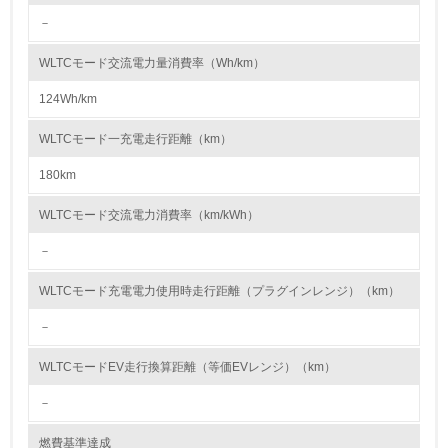
<L1> 資源（投入原料、水等）とエネルギー（電力、重
ン車(EV)の普及推進、内燃機関の改善、テールパイプ以外からのエミッシ
油、ガス）の使用量削減の取り組みを行っている
－
ョン、微粒子の削減を進めてきました。
また、クルマの生産工場から排出される代表的な物質として、窒素酸化物
10.
(NOx)、硫黄酸化物(SOx)、揮発性有機化合物(VOC)が挙げられ、日産はこ
WLTCモード交流電力量消費率（Wh/km）
れらの物質の排出に対し厳しい対策を継続してきました。NOxやSOxは、
燃料燃焼の際に空気中に放出されるため、低NOxバーナーの採用や低SOx
124Wh/km
<L2> 資源とエネルギーの使用量の把握をし、具体的な削
燃料への転換を進めてきました。また今後は、現在燃料をエネルギー源と
減目標や計画を立てている
する設備の電化を進め、生産工程からの排出ガスの一層の低減を進めてい
WLTCモード一充電走行距離（km）
きます。VOCは、洗浄用シンナーの回収・リサイクルや、塗装工程の水系
塗装ライン化の推進により、排出の低減を進めています。日産は大気に放
環境配慮型製品・サービスの製造・販売
出される物質の管理基準と仕組みの遵守を徹底し、原因物質使用量と排出
180km
量の双方の低減活動に取り組みます。
11.
WLTCモード交流電力消費率（km/kWh）
<L1> 環境配慮型製品・サービスの製造・販売を積極的に
－
行っている
WLTCモード充電電力使用時走行距離（プラグインレンジ）（km）
12.
－
<L2> 環境配慮型製品・サービスの製造・販売状況を把握
し、具体的な販売目標や計画を立てている
WLTCモードEV走行換算距離（等価EVレンジ）（km）
－
グリーン購入
燃費基準達成