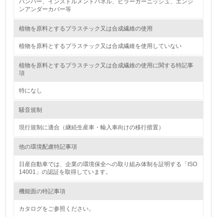
バンパー、インストルメントパネル、ピラーガーニッシュ、エンジ
処理を行っている
ンアンダーカバー等
20.
植物を原料とするプラスチック又は合成繊維の使用
<L2> 発生する廃棄物の量と種類を把握し、具体的な削
植物を原料とするプラスチック又は合成繊維を使用していない
減・リサイクル目標や計画を立てている
植物を原料とするプラスチック又は合成繊維の使用に関する特記事
項
生物多様性保全
特になし
21.
騒音規制
<L1> 「生物多様性保全」に関する取り組み（例：森林保
全活動＜植林、天然林保護、間伐＞、認証品の購入、原材
現行規制に適合（継続生産車・輸入車向けの移行措置）
料のトレーサビリティの確認等）を行っている
他の環境配慮特記事項
地域への貢献
日産自動車では、企業の環境保全への取り組み体制を証明する「ISO
14001」の認証を取得しています。
22.
機能面の特記事項
<L1> 周辺地域の環境保全活動を行い、自治体や地域団体
の活動に積極的に参加している
カタログをご参照ください。