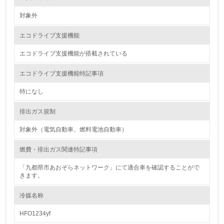
13.
対象外
<L1> グリーン購入の取り組み方針を有し、グリーン購入
を行っている
エコドライブ支援機能
14.
エコドライブ支援機能が搭載されている
<L2> 購入している製品・サービスの量と種類を把握し、
エコドライブ支援機能特記事項
具体的な目標や計画を立てている
特になし
包装・物流
排出ガス規制
対象外（電気自動車、燃料電池自動車）
非該当（包装・物流を必要とする業務を行っていない）
燃費・排出ガス関連特記事項
15.
「九都県市あおぞらネットワーク」にて適合車を確認することがで
きます。
<L1> 環境負荷ができるだけ小さい包装・梱包を行ってい
る
冷媒名称
16.
HFO1234yf