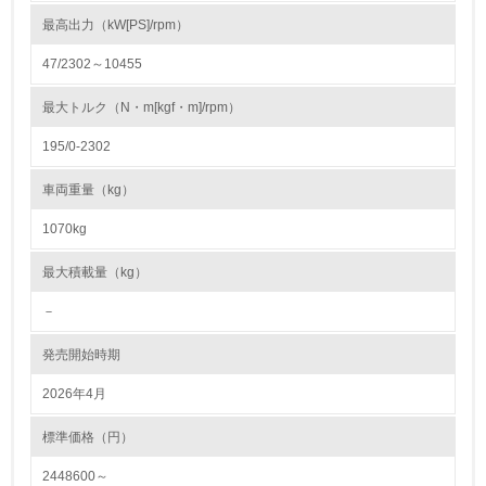
最高出力（kW[PS]/rpm）
3.社会面の取り組み
47/2302～10455
23.
最大トルク（N・m[kgf・m]/rpm）
<L1> 「人権・労働等」に関する方針、規定等を持ってい
る
195/0-2302
24.
車両重量（kg）
<L1> 「公正・適正な取引」に関する方針、規定等を持っ
ている
1070kg
最大積載量（kg）
25.
－
<L1> 「情報セキュリティ」に関する方針、規定等を持っ
ている
発売開始時期
4.環境面・社会面の情報公開他
2026年4月
26.
標準価格（円）
<L1> パンフレットやホームページ等で、自社の環境情報
2448600～
を積極的に公開・提供している