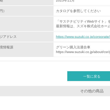
期
2023年11月
地域への貢献
円）
カタログを参照してください
「サステナビリティWebサイト」
<L1> 周辺地域の環境保全活動を行い、自治体や地域団体の活
最新情報は、スズキ株式会社ホー
社会面の取り組み
ジアドレス
https://www.suzuki.co.jp/corporat
境情報源
グリーン購入法適合車
チェック項目
https://www.suzuki.co.jp/about/csr
<L1> 「人権・労働等」に関する方針、規定等を持っている
<L1> 「公正・適正な取引」に関する方針、規定等を持っている
一覧に戻る
<L1> 「情報セキュリティ」に関する方針、規定等を持っている
その他の商品
環境面・社会面の情報公開他
チェック項目