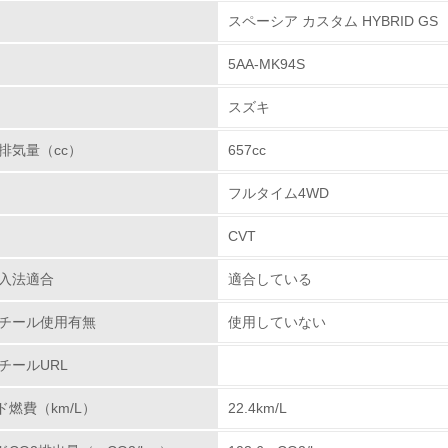
で最初に推進すべき項目は、リデュース（排出量削減）で
スペーシア カスタム HYBRID GS
環境取り組み体制
と、徹底した使用材料低減・軽量化に取り組みリデュー
5AA-MK94S
リヤバンパーやフロント/リヤフェンダーライニングの薄
チェック項目
クル可能な樹脂材料の採用
スズキ
ルのことまで配慮したクルマづくり（リサイクル設計）
レベル1
キは樹脂製の外装部品や内装部品にリサイクルしやすい
排気量（cc）
657cc
取り組んでいます。
環境方針を持っている
フルタイム4WD
クルを考慮した設計
環境対応の責任体制を定めている
計開発段階よりリサイクル性を考慮し、解体および分離
CVT
環境問題に関する従業員教育を行っている
ウム、六価クロム、鉛、水銀の使用について
入法適合
適合している
で販売するスズキの自動車はすべて、環境負荷物質であ
自社に関係する主要な環境法規制を把握し、順守している
チール使用有無
使用していない
含まれた自動車部品・材料の使用禁止・削減に関する自
レベル2
チールURL
目標】
996年使用量の1/10以下
ド燃費（km/L）
22.4km/L
環境取り組み体制と成果を定期的に検証して次の活動に活かし
 2005年1月以降仕様禁止