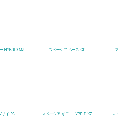
<L1> パンフレットやホームページ等で、自社の環境情報を積
<L1> パンフレットやホームページ等で、自社の社会的取り組
<L2>「２．環境への取り組み」に関する現状の数値や目標値を
<L2>「３．社会面の取り組み」に関する現状の数値や目標値を
 HYBRID MZ
スペーシア ベース GF
ア
サプライヤーへの取り組み
チェック項目
<L2> サプライヤーに対して、環境面・社会面の取り組みに関
境
み
自
ブリイ PA
スペーシア ギア HYBRID XZ
スイ