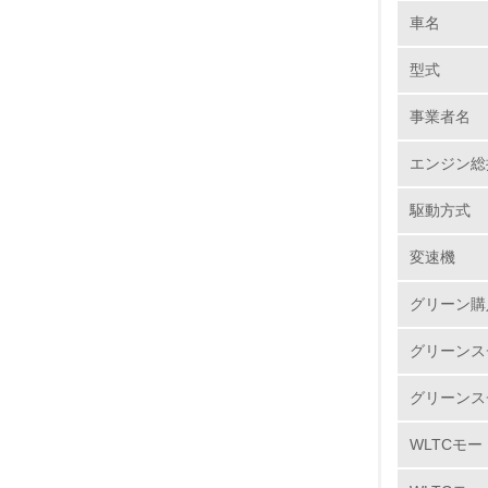
“3R”
車名
1.
方針のも
型式
ロント/
No.
●リサイ
事業者名
リサイク
す。スズ
エンジン総
りに日々
1.
駆動方式
●リサイ
2.
新車の設
変速機
3.
カドミ
グリーン購
日本国内
4.
グリーンス
ウム）が
グリーンス
【自工会
鉛※1： 1
WLTCモー
5.
水銀※2：