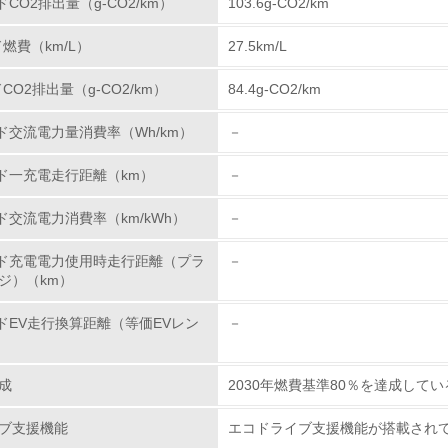
ドCO2排出量（g-CO2/km）
103.6g-CO2/km
： 2008年1月以降使用禁止
従業員が環境方針に基づいて自分の業務の中で行うべき環境対
： 2007年1月以降使用禁止
ド燃費（km/L）
27.5km/L
環境活動に関する規格やプログラムを導入している
→ 導入している規格名 ISO14001
目標適用除外部品
ドCO2排出量（g-CO2/km）
84.4g-CO2/km
バッテリー（リサイクル回収ルートが確立されているため
第三者認証を取得している
ビゲーション等の液晶ディスプレイ、コンビネーションメ
ード交流電力量消費率（Wh/km）
－
安全上必須な部品の極微量使用を除外）
環境への取り組み
ード一充電走行距離（km）
－
の排除や責任ある鉱物調達に関する取り組み
ド交流電力消費率（km/kWh）
－
チェック項目
取引先様CSRガイドライン」（2016年9月発行）に
ード充電電力使用時走行距離（プラ
－
資源・エネルギー
ジ）（km）
害などの原因となる紛争鉱物※の不使用
<L1> 資源（投入原料、水等）とエネルギー（電力、重油、ガ
ードEV走行換算距離（等価EVレン
－
などの原因となる紛争鉱物を原材料に使用しないことを
）
域において武装勢力の資金源に供される鉱物など
<L2> 資源とエネルギーの使用量の把握をし、具体的な削減目
成
2030年燃費基準80％を達成してい
ガイドライン「4－2．人権・労働」から抜粋）
環境配慮型製品・サービスの
ブ支援機能
エコドライブ支援機能が搭載され
引先様CSRガイドライン：