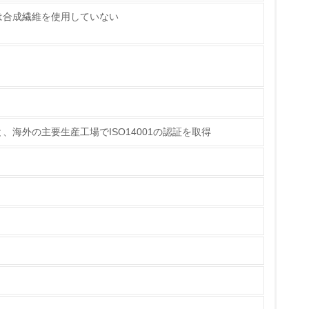
は合成繊維を使用していない
ズキ環境計画2025では国内工場塗装工程の塗
て掲げています。2024年度の四輪車体、バンパー
C原単位排出量は48.9 g/㎡でした。2025年度
に続き水性塗料を導入しVOC排出量を削減し
量削減の取り組みを行っている
解力の高い希釈溶剤の使用で塗料希釈に必要とな
計画2025の目標を達成する計画です。
な削減目標や計画を立てている
海外の主要生産工場でISO14001の認証を取得
を行っている
サイクル目標や計画を立てている
動＜植林、天然林保護、間伐＞、認証品の