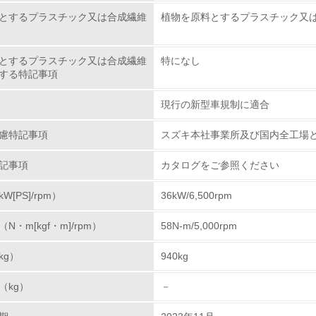
程における VOC の低減
化学物質
とするプラスチック又は合成繊維
植物を原料とするプラスチック又
使用するVOC溶剤の排出量削減に取り組んでいます。ス
りVOC排出量の2000年度比50%以上削減を目標とし
非該当（化学物質を使用していない）
車の各塗装を合わせた総排出量は、3,993 t/年となり、VO
とするプラスチック又は合成繊維
特になし
新塗装工場が稼働を開始します。新塗装工場では相良工場
する特記事項
<L1> 化学物質の使用量及び外部（大気・水・土壌）への排出
らに、塗装器の洗浄に使う溶剤の回収装置の導入や、溶
現行の新型車規制に適合
減らす取り組み、VOC排出量の削減を進め、スズキ環境
<L2> 化学物質の使用量及び外部への排出量を把握し、具体的
慮特記事項
スズキ本社事業所及び国内全工場と、
廃棄物
記事項
カタログをご参照ください
<L1> 廃棄物の発生量の削減及びリサイクルの推進、適正処理
[PS]/rpm）
36kW/6,500rpm
<L2> 発生する廃棄物の量と種類を把握し、具体的な削減・リ
・m[kgf・m]/rpm）
58N-m/5,000rpm
kg）
940kg
生物多様性保全
（kg）
－
<L1> 「生物多様性保全」に関する取り組み（例：森林保全活
購入、原材料のトレーサビリティの確認等）を行っている