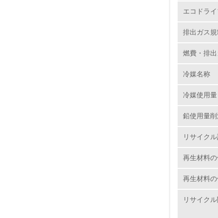
https://ww
11.
エコドライ
排出ガス規
12.
大気汚染
燃費・排出
●（ 四輪
マルチパ
冷媒名称
13.
術の改善
冷媒使用量
Z12Eエ
14.
の触媒と
鉛使用量削
していま
● 車室内VO
リサイクル
お客様に
再生材料の
四輪車の
型四輪車に
再生材料の
15.
ムニー 
できるよ
リサイクル
16.
も継続し