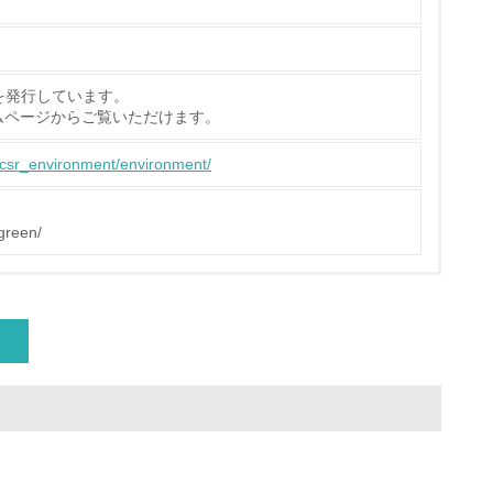
を発行しています。
動に積極的に参加している
ムページからご覧いただけます。
e/csr_environment/environment/
チェック
/green/
チェック