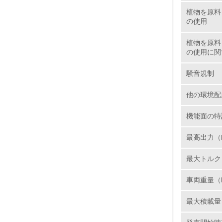
● 塗装工
植物を原料
塗装工程で
の使用
装面積当た
および二輪
植物を原料
は湖西で
の使用に関
17.
ます。さ
騒音規制
る溶剤量を
18.
他の環境配
機能面の特
19.
最高出力（kW
20.
最大トルク（N
車両重量（
最大積載量
21.