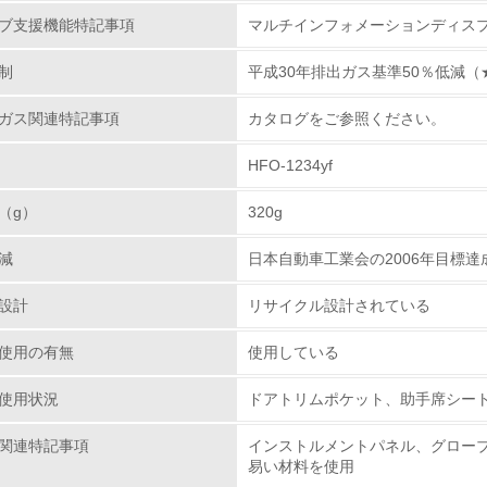
w.suzuki.co.jp/about/csr/green/guideline/pdf/csrguideline
ブ支援機能特記事項
マルチインフォメーションディス
<L1> 環境配慮型製品・サービスの製造・販売を積極的に行って
制
平成30年排出ガス基準50％低減（
<L2> 環境配慮型製品・サービスの製造・販売状況を把握し、
物質に関する取り組み
ガス関連特記事項
カタログをご参照ください。
グリーン購入
車）排出ガスの低減
スウェイの取り組みとして、環境負荷の低減や触媒に使
HFO-1234yf
<L1> グリーン購入の取り組み方針を有し、グリーン購入を行っ
と排出ガスの浄化性能向上に注力しています。2024年
（g）
320g
ンジンを搭載しました。Z12Eはエンジン本体の改良で
<L2> 購入している製品・サービスの量と種類を把握し、具体
GPF（すす捕集フィルタ）を組み合わせることで、出力
減
日本自動車工業会の2006年目標達成
す。
包装・物流
C（Volatile Organic Compounds:揮発性有機化合物
設計
リサイクル設計されている
安心、安全な製品を提供するため、内装部品の材料や接着
使用の有無
非該当（包装・物流を必要とする業務を行っていない）
使用している
車室内VOCの低減に取り組んでいます。海外で生産され
ついて、車室内VOC濃度の日本自動車工業会目標を達成
使用状況
ドアトリムポケット、助手席シー
<L1> 環境負荷ができるだけ小さい包装・梱包を行っている
ノマド」などの新型車について達成しました。また、今後
うに対応を進めています。それに加えて、内装部品から
関連特記事項
インストルメントパネル、グロー
<L2> 環境負荷ができるだけ小さい物流を行っている
て行っており、今後もお客様がさらに快適にご利用いた
易い材料を使用