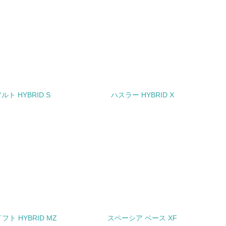
極的に公開・提供している
みを積極的に公開・提供している
公表している
公表している
ルト HYBRID S
ハスラー HYBRID X
チェック
する確認・調査を実施している
フト HYBRID MZ
スペーシア ベース XF