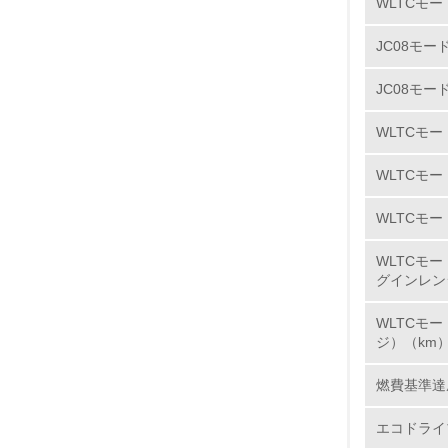
WLTCモー
六価クロム
6.
カドミウム
JC08モー
7.
※自工会
JC08モー
※1 鉛
8.
※2 ナ
WLTCモ
灯（交通
2.
WLTCモ
紛争鉱物
WLTCモー
No.
「スズキお
WLTCモ
ます。
グインレン
● 人権侵
9.
WLTCモ
人権侵害
ジ）（km
※紛争地
10.
燃費基準達
（以上、
エコドライ
スズキお取