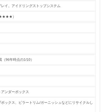
.pdf
プレイ、アイドリングストップシステム
いる
★★★★）
具体的な販売目標や計画を立てている
用する貴金属の削減に貢献するエンジンの燃焼技
ている
に発売した新型「スイフト」には、新開発した
世界トップレベルの高速燃焼を実現。これに高効率
的な目標や計画を立てている
性能を維持しつつクリーンな排出ガス性能を達成
（96年時点の1/10）
）の低減
剤などにVOC発生量の少ないものを使用し、
る車両であっても、国内で販売するすべての新
しており、2024年度は「フロンクス」や「ジ
トアンダーボックス
は欧州でも新たな規制が施行されるため、遵守
の臭いを低減し、車室内臭気を低減する取り組み
ブボックス、ピラートリム/ガーニッシュなどにリサイクルし
だける車室内環境づくりを進めていきます。