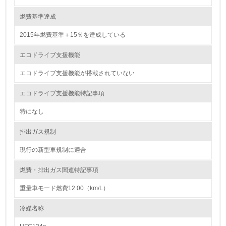
13.
燃費基準達成
2015年燃費基準＋15％を達成している
<L1> グリーン購入の取り組み方針を有し、グリーン購入
を行っている
エコドライブ支援機能
14.
エコドライブ支援機能が搭載されていない
<L2> 購入している製品・サービスの量と種類を把握し、
具体的な目標や計画を立てている
エコドライブ支援機能特記事項
特になし
包装・物流
排出ガス規制
現行の新型車規制に適合
非該当（包装・物流を必要とする業務を行っていない）
燃費・排出ガス関連特記事項
15.
重量車モード燃費12.00（km/L）
<L1> 環境負荷ができるだけ小さい包装・梱包を行ってい
る
冷媒名称
16.