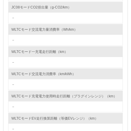
地域の自然や人々の健康に与える影響の最小化を目指します。
その上で、クルマからのエミッション削減活動として、ゼロ・エミッショ
JC08モードCO2排出量（g-CO2/km）
<L1> 資源（投入原料、水等）とエネルギー（電力、重
ン車(EV)の普及推進、内燃機関の改善、テールパイプ以外からのエミッシ
油、ガス）の使用量削減の取り組みを行っている
ョン、微粒子の削減を進めてきました。
－
また、クルマの生産工場から排出される代表的な物質として、窒素酸化物
10.
(NOx)、硫黄酸化物(SOx)、揮発性有機化合物(VOC)が挙げられ、日産はこ
れらの物質の排出に対し厳しい対策を継続してきました。NOxやSOxは、
WLTCモード交流電力量消費率（Wh/km）
燃料燃焼の際に空気中に放出されるため、低NOxバーナーの採用や低SOx
<L2> 資源とエネルギーの使用量の把握をし、具体的な削
燃料への転換を進めてきました。また今後は、現在燃料をエネルギー源と
－
減目標や計画を立てている
する設備の電化を進め、生産工程からの排出ガスの一層の低減を進めてい
きます。VOCは、洗浄用シンナーの回収・リサイクルや、塗装工程の水系
WLTCモード一充電走行距離（km）
塗装ライン化の推進により、排出の低減を進めています。日産は大気に放
環境配慮型製品・サービスの製造・販売
出される物質の管理基準と仕組みの遵守を徹底し、原因物質使用量と排出
量の双方の低減活動に取り組みます。
－
11.
WLTCモード交流電力消費率（km/kWh）
<L1> 環境配慮型製品・サービスの製造・販売を積極的に
行っている
－
WLTCモード充電電力使用時走行距離（プラグインレンジ）（km）
12.
－
<L2> 環境配慮型製品・サービスの製造・販売状況を把握
し、具体的な販売目標や計画を立てている
WLTCモードEV走行換算距離（等価EVレンジ）（km）
グリーン購入
－