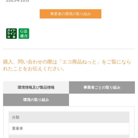
2023年10月
事業者の環境の取り組み
購入、問い合わせの際は「エコ商品ねっと」をご覧になら
れたことをお伝えください。
環境情報及び製品情報
事業者ごとの取り組み
環境の取り組み
環境の取り組み
リサイクル設計の内容
分類
循環型社会構築への貢献を目的に、新型車開発段階で、3R(リユース、リ
デュース、リサイクル)を考慮した設計を行っています。
重量車
クルマのライフサイクルで資源を有効に活用していくために、リサイクル
1.環境取り組み体制
しやすい材料の使用（熱可塑性樹脂の使用など）、使用済段階での解体の