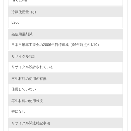
HFC134a
<L2> 環境負荷ができるだけ小さい物流を行っている
冷媒使用量（g）
化学物質
520g
鉛使用量削減
非該当（化学物質を使用していない）
日本自動車工業会の2006年目標達成（96年時点の1/10）
17.
リサイクル設計
<L1> 化学物質の使用量及び外部（大気・水・土壌）への
リサイクル設計されている
排出量削減の取り組みを行っている
再生材料の使用の有無
18.
使用していない
<L2> 化学物質の使用量及び外部への排出量を把握し、具
体的な削減目標や計画を立てている
再生材料の使用状況
廃棄物
特になし
リサイクル関連特記事項
19.