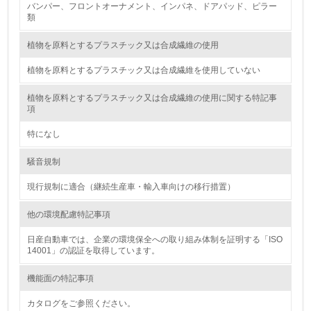
バンパー、フロントオーナメント、インパネ、ドアパッド、ピラー
<L1> 廃棄物の発生量の削減及びリサイクルの推進、適正
類
処理を行っている
植物を原料とするプラスチック又は合成繊維の使用
20.
植物を原料とするプラスチック又は合成繊維を使用していない
<L2> 発生する廃棄物の量と種類を把握し、具体的な削
減・リサイクル目標や計画を立てている
植物を原料とするプラスチック又は合成繊維の使用に関する特記事
項
生物多様性保全
特になし
21.
騒音規制
<L1> 「生物多様性保全」に関する取り組み（例：森林保
現行規制に適合（継続生産車・輸入車向けの移行措置）
全活動＜植林、天然林保護、間伐＞、認証品の購入、原材
料のトレーサビリティの確認等）を行っている
他の環境配慮特記事項
地域への貢献
日産自動車では、企業の環境保全への取り組み体制を証明する「ISO
14001」の認証を取得しています。
22.
機能面の特記事項
<L1> 周辺地域の環境保全活動を行い、自治体や地域団体
カタログをご参照ください。
の活動に積極的に参加している