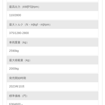
最高出力（kW[PS]/rpm）
3.社会面の取り組み
110/2800
23.
最大トルク（N・m[kgf・m]/rpm）
<L1> 「人権・労働等」に関する方針、規定等を持ってい
る
375/1280-2800
24.
車両重量（kg）
<L1> 「公正・適正な取引」に関する方針、規定等を持っ
2590kg
ている
最大積載量（kg）
25.
2000kg
<L1> 「情報セキュリティ」に関する方針、規定等を持っ
ている
発売開始時期
2023年10月
4.環境面・社会面の情報公開他
標準価格（円）
26.
6364600～