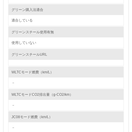
日産は2013年に紛争鉱物調達方針を策定し、さらに2020年7月には「日
環境取り組み体制と成果を定期的に検証して次の活動に活
産グローバル鉱物調達に関する方針」を公開しました。方針の対象範囲
グリーン購入法適合
かしている
は、従来の3TG（錫、タングステン、タンタル、金) に加えて、コバルト
も含む、紛争地域および高リスク地域から調達するすべての鉱物に拡大し
ました。
適合している
6.
この方針に則り、OECD デュー・ディリジェンス・ガイダンスを参照しな
がら、サプライチェーンにおける鉱物調達に関するデューディリジェンス
グリーンスチール使用有無
従業員が環境方針に基づいて自分の業務の中で行うべき環
を実施し、サプライヤーとともに、リスクを査定し、問題が確認された際
境対策を理解し、実践している
は、是正する活動を、今後より一層強化していきます。
使用していない
* こちらから「日産グローバル鉱物調達に関する方針」をダウンロードで
7.
きます
グリーンスチールURL
https://www.nissan-
環境活動に関する規格やプログラムを導入している
global.com/JP/DOCUMENT/PDF/SR/Minerals_Sourcing_Policy_j.pdf
→ 導入している規格名
* こちらから「サステナビリティレポート2020」(サプライチェーンマネ
ジメント章)をダウンロードできます
WLTCモード燃費（km/L）
https://www.nissan-
8.
global.com/JP/DOCUMENT/PDF/SR/2020/SR20_J_P153-160.pdf
－
（P159-160）
第三者認証を取得している
WLTCモードCO2排出量（g-CO2/km）
大気汚染物質に関する取り組み
2.環境への取り組み
日産は大気品質において、クルマや生産活動からのエミッションをクリー
－
ンにする、お客さまに過ごしやすい空間としての車室を提供する、この2
点を重視しています。これにより、生態系の配慮に努めるとともに、お客
資源・エネルギー
JC08モード燃費（km/L）
さまにとってより快適で安心なモビリティを追求してまいります。日産
は、グローバルな規制動向と整合するよう大気品質に対する責任範囲を拡
－
大し、クルマと生産活動からのあらゆるエミッションを低減することで、
9.