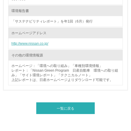
<L1> パンフレットやホームページ等で、自社の環境情報
を積極的に公開・提供している
環境報告書
27.
「サステナビリティレポート」を年1回（6月）発行
<L1> パンフレットやホームページ等で、自社の社会的取
ホームページアドレス
り組みを積極的に公開・提供している
http://www.nissan.co.jp/
28.
その他の環境情報源
<L2>「２．環境への取り組み」に関する現状の数値や目標
値を公表している
ホームページ：「環境への取り組み」「車種別環境情報」
レポート：「Nissan Green Program 日産自動車 環境への取り組
29.
み」「サイト環境レポート」「テクニカルノート」
上記レポートは、日産ホームページよりダウンロード可能です。
<L2>「３．社会面の取り組み」に関する現状の数値や目標
値を公表している
5.サプライヤーへの取り組み
一覧に戻る
30.
<L2> サプライヤーに対して、環境面・社会面の取り組み
に関する確認・調査を実施している