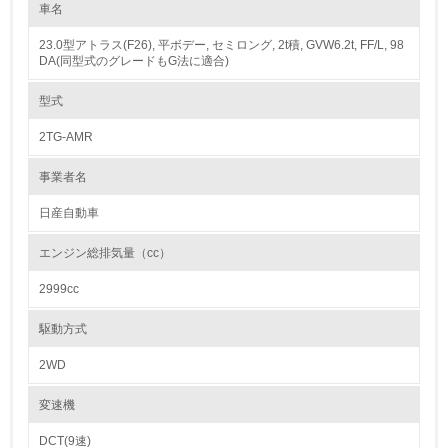
しやすさ（部品締結点数の削減、モジュール化、ワイヤーハーネスの配策
車名
レベル1
性向上など）、樹脂部品の材料識別表示（マーキング）、再生された材料
の使用、環境負荷物質削減を目標として開発しています。
23.0型アトラス(F26), 平ボデー, セミロング, 2t積, GVW6.2t, FF/L, 98
従来の製品からの改善要望・新規構造のアイデア等を織り込み、製品設計
1.
DA(同型式のグレードもG法に適合)
を行うための枠組みとして、設計改善提案を示した「設計ガイドライン」
を作成し、今後の新型車では、リサイクル可能率*95%以上達成のための
開発を進めています。
環境方針を持っている
型式
＊「新型車のリサイクル可能率の定義と算出方法のガイドライン（1998
年自工会）」に基づき算出
2TG-AMR
2.
カドミウム、六価クロム、鉛、水銀の使用について
環境対応の責任体制を定めている
事業者名
日産は、グローバルに環境負荷物削減目標を掲げ、環境負荷物質の低減を
進めています。
日産自動車
3.
燃料タンクや電着塗料、ホイールバランスウェイトなどに鉛を使用しない
材料を採用し、日本では2003年度の新型車で「鉛使用量を2006年以降
エンジン総排気量（cc）
環境問題に関する従業員教育を行っている
1/10以下(1996年度比)にする」という業界の自主目標を早期に達成しまし
た。2005年までに、六価クロムは1/2以下(1996年比)、水銀、カドミウム
2999cc
は使用禁止(一部を除く)としており、設計段階からこれら環境負荷物質の
4.
使用を回避しています。 また、製品に含まれる化学物質の含有量を把
握、管理し、日産の化学物質ガイドラインに基づいて環境負荷物質削減活
駆動方式
自社に関係する主要な環境法規制を把握し、順守している
動に取り組んでいます。
2WD
レベル2
紛争鉱物の排除や責任ある鉱物調達に関する取り組み
日産は、グローバル市場におけるサプライチェーンのあらゆる段階におい
変速機
て、倫理、社会、環境に配慮した事業活動が行われることを目指していま
5.
す。
DCT(9速)