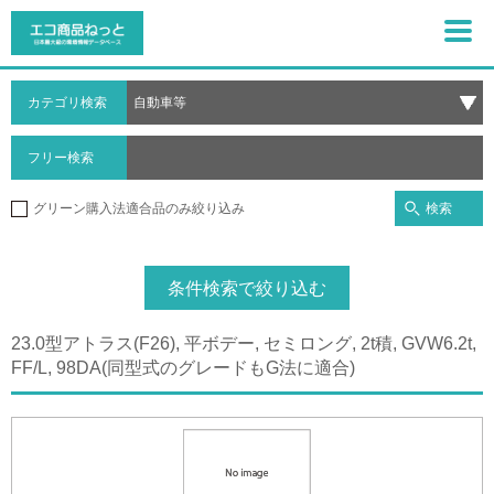
カテゴリ検索
フリー検索
検索
グリーン購入法適合品のみ絞り込み
条件検索で絞り込む
23.0型アトラス(F26), 平ボデー, セミロング, 2t積, GVW6.2t,
FF/L, 98DA(同型式のグレードもG法に適合)